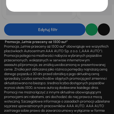
Edytuj filtr
Promocja „Letnie przeceny aż 1500 aut”
Promocja „Letnie przeceny aż 1500 aut” obowiązuje we wszystkich
placówkach Autocentrum AAA AUTO Sp. z o.o. („AAA AUTO”).
Promocja polega na możliwości nabycia wybranych pojazdów
przecenionych, wskazanych w serwisie internetowym
aaaauto.pl/promocja, ze zniżką uwidocznioną w prezentowanej
cenie. Zniżka jest obliczana jako różnica pomiędzy najniższą ceną
danego pojazdu z 30 dni przed obniżką a jego aktualną ceną
sprzedaży. Liczba samochodów objętych promocją jest zmienna i
aktualizowana na bieżąco; średnia liczba dostępnych pojazdów
wynosi około 1500, a nowe auta są dodawane każdego dnia.
Promocji nie można łączyć z innymi aktualnie obowiązującymi
promocjami ani rabatami, ani dochodzić do niej prawa z mocą
wsteczną. Szczegółowe informacje o zasadach promocji udzielane
są przez upoważnionych pracowników AAA AUTO. AAA AUTO
zastrzega sobie prawo do zawarcia umowy wyłącznie w formie