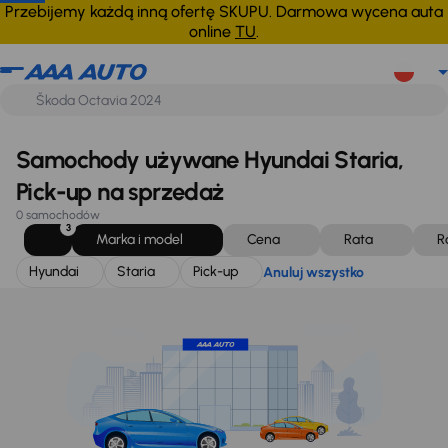
Hyundai
Staria
Pick-up
Anuluj wszystko
Przebijemy każdą inną ofertę SKUPU. Darmowa wycena auta
online
TU
.
Samochody używane Hyundai Staria,
Pick-up na sprzedaż
0 samochodów
3
Marka i model
Cena
Rata
R
Hyundai
Staria
Pick-up
Anuluj wszystko