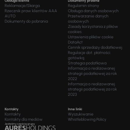
Obsługa klienta
Dokumenty prawne
Reklamacje/Skarga
Regulamin strony
Rzecznik praw klientów AAA
Obsługa danych osobowych
AUTO
Przetwarzanie danych
Dokumenty do pobrania
osobowych
Zasady korzystania z plików
cookies
Ustawienia plików cookie
DataAct
Cennik sprzedaży dodatkowej
Regulacje dot. płatności
gotówką
Strategia podatkowa
Informacja o realizowanej
strategii podatkowej za rok
2022
Informacja o realizowanej
strategii podatkowej za rok
2023
Kontakty
Inne linki
Kontakty
Wyszukiwanie
Kontakty dla mediów
Whistleblowing Policy
Jesteśmy częścią grupy