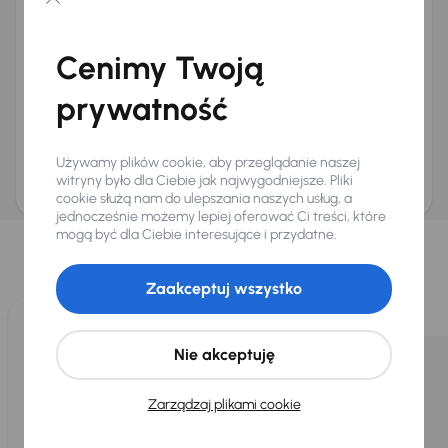
Chcę otrzymywać informacje o ofertach rabatowych
Na e-mail
(opcjonalnie)
Cenimy Twoją
Na numer telefonu
(opcjonalnie)
prywatność
Wyślij zapytanie
Zwracamy uwagę, że umówienie spotkania nie jest równoznaczne z rezerwacją
ani zagwarantowaną dostępnością pojazdu. AURES Holdings a.s., z siedzibą
Używamy plików cookie, aby przeglądanie naszej
Dopraváků 874/15, Čimice, 184 00 Praga 8, będzie przechowywać i przetwarzać
Twoje dane osobowe zgodnie z zasadami ochrony i przetwarzania
danych
witryny było dla Ciebie jak najwygodniejsze. Pliki
osobowych
.
cookie służą nam do ulepszania naszych usług, a
jednocześnie możemy lepiej oferować Ci treści, które
Wybraliśmy dla Ciebie
mogą być dla Ciebie interesujące i przydatne.
Wybieramy dla Ciebie
najlepsze pojazdy
z naszej oferty. Kupimy
dla Ciebie
do 400 pojazdów
każdego dnia.
Zaakceptuj wszystko
Nie akceptuję
Zarządzaj plikami cookie