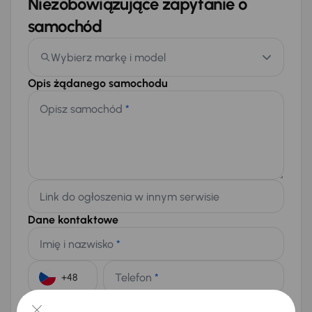
Niezobowiązujące zapytanie o
samochód
Wybierz markę i model
Opis żądanego samochodu
Opisz samochód
*
Link do ogłoszenia w innym serwisie
Dane kontaktowe
Imię i nazwisko
*
Telefon
*
+48
E-mail
*