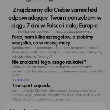
Znajdziemy dla Ciebie samochód
odpowiadający Twoim potrzebom w
ciągu 7 dni w Polsce i całej Europie.
Spróbuj dostosować filtr lub wyszukać ponownie.
Podaj nam kilka szczegółów, a zrobimy
wszystko, co w naszej mocy.
Spróbuj zmienić parametry lub zostaw to nam! Codziennie
skupujemy [[dailyCarsBuy-pl]] aut – dlaczego nie mielibyśmy
odkupić właśnie Twojego?
Nie znalazłeś tego, czego szukałeś?
Zadzwoń do nas bezpłatnie, a chętnie Ci pomożemy.
Jesteśmy do Twojej dyspozycji codziennie w godzinach 8:00 -
21:00
800 033 000
Transport pojazdu
Jeśli interesuje Cię konkretny samochód gdziekolwiek w
Europie, wyślij nam link! Znajdziemy dla Ciebie podobny w
Polsce lub sprowadzimy go z zagranicy.