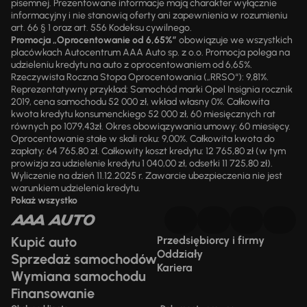
pisemnej. Prezentowane informacje mają charakter wyłącznie
informacyjny i nie stanowią oferty ani zapewnienia w rozumieniu
art. 66 § 1 oraz art. 556 Kodeksu cywilnego.
Promocja „Oprocentowanie od 6,65%”
obowiązuje we wszystkich
placówkach Autocentrum AAA Auto sp. z o.o. Promocja polega na
udzieleniu kredytu na auto z oprocentowaniem od 6,65%.
Rzeczywista Roczna Stopa Oprocentowania („RRSO“): 9,81%.
Reprezentatywny przykład: Samochód marki Opel Insignia rocznik
2019, cena samochodu 52 000 zł, wkład własny 0%. Całkowita
kwota kredytu konsumenckiego 52 000 zł, 60 miesięcznych rat
równych po 1079,43zł. Okres obowiązywania umowy: 60 miesięcy.
Oprocentowanie stałe w skali roku: 9,00%. Całkowita kwota do
zapłaty: 64 765,80 zł. Całkowity koszt kredytu: 12 765,80 zł (w tym
prowizja za udzielenie kredytu 1 040,00 zł, odsetki 11 725,80 zł).
Wyliczenie na dzień 11.12.2025 r. Zawarcie ubezpieczenia nie jest
warunkiem udzielenia kredytu.
Pokaż wszystko
Kupić auto
Przedsiębiorcy i firmy
Oddziały
Sprzedaż samochodów
Kariera
Wymiana samochodu
Finansowanie