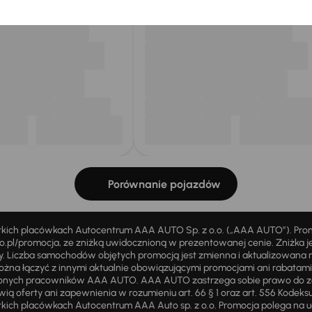
Porównanie pojazdów
stkich placówkach Autocentrum AAA AUTO Sp. z o.o. („AAA AUTO”). Pr
pl/promocja, ze zniżką uwidocznioną w prezentowanej cenie. Zniżka je
ży. Liczba samochodów objętych promocją jest zmienna i aktualizowana 
ożna łączyć z innymi aktualnie obowiązującymi promocjami ani rabatam
żnionych pracowników AAA AUTO. AAA AUTO zastrzega sobie prawo do 
ią oferty ani zapewnienia w rozumieniu art. 66 § 1 oraz art. 556 Kodeks
ich placówkach Autocentrum AAA Auto sp. z o.o. Promocja polega na ud