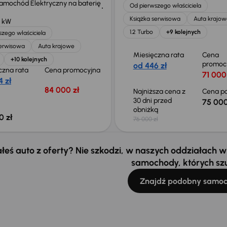
Samochód Elektryczny na baterię
Od pierwszego właściciela
Książka serwisowa
Auta krajow
5 kW
1.2 Turbo
+9 kolejnych
zego właściciela
serwisowa
Auta krajowe
Miesięczna rata
Cena
+10 kolejnych
promoc
od 446 zł
czna rata
Cena promocyjna
71 000
 zł
84 000 zł
Najniższa cena z
Cena po
30 dni przed
75 000
obniżką
0 zł
76 000 zł
łeś auto z oferty? Nie szkodzi, w naszych oddziałach
samochody, których sz
Znajdź podobny samo