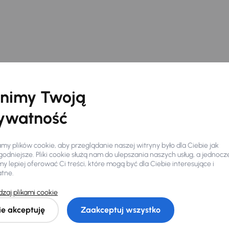
nimy Twoją
ywatność
y plików cookie, aby przeglądanie naszej witryny było dla Ciebie jak
odniejsze. Pliki cookie służą nam do ulepszania naszych usług, a jednocz
 lepiej oferować Ci treści, które mogą być dla Ciebie interesujące i
atne.
Ciebie
zaj plikami cookie
ie akceptuję
Zaakceptuj wszystko
my dla Ciebie
do 400 pojazdów
każdego dnia.