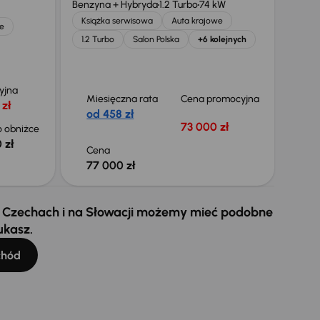
Benzyna + Hybryda
1.2 Turbo
74 kW
Książka serwisowa
Auta krajowe
e
1.2 Turbo
Salon Polska
+6 kolejnych
yjna
Miesięczna rata
Cena promocyjna
 zł
od 458 zł
73 000 zł
 obniżce
 zł
Cena
77 000 zł
 w Czechach i na Słowacji możemy mieć podobne
ukasz.
chód