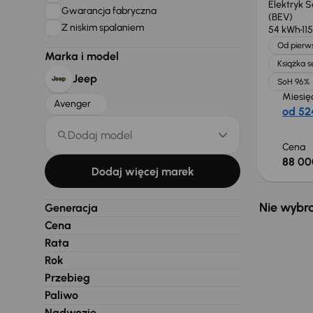
Elektryk 
Gwarancja fabryczna
(BEV)
Z niskim spalaniem
54 kWh
11
Od pierws
Marka i model
Książka 
Jeep
SoH 96%
Miesię
Avenger
od 524
Dodaj model
Cena
88 00
Dodaj więcej marek
Nie wybra
Generacja
Cena
Rata
Rok
Przebieg
Paliwo
Nadwozie