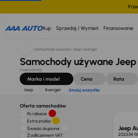
Prze
Szukam:
Jeep
Avenger
Anuluj wszystko
Kup
Sprzedaj / Wymień
Finansowanie
Samochody używane
Jeep
Avenger
Samochody używane Jeep 
3 samochody
Marka i model
Cena
Rata
Jeep
Avenger
Anuluj wszystko
Oferta samochodów
Po rabacie
Extra zniżka
Jeep A
Świeżo skupione
2023
34 1
Z odliczeniem VAT