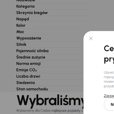
Kategoria
Skrzynia biegów
Napęd
Kolor
Moc
Wyposażenie
Silnik
Ce
Pojemność silnika
pr
Średnie zużycie
Norma emisji
Emisje CO₂
Używam
Liczba drzwi
najwyg
możemy
Siedzenia
przyd
Stan samochodu
Wybraliśmy dla 
Zarząd
N
Wybieramy dla Ciebie
najlepsze pojazdy
z naszej oferty. Kupi