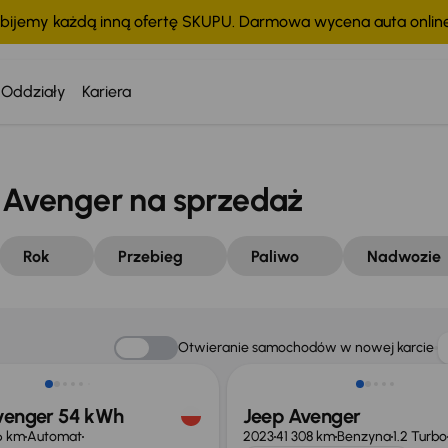
bijemy każdą inną ofertę SKUPU. Darmowa wycena auta onli
Oddziały
Kariera
Avenger na sprzedaż
Rok
Przebieg
Paliwo
Nadwozie
Taniej o 1 000 zł
Otwieranie samochodów w nowej karcie
venger 54 kWh
Jeep Avenger
16 km
Automat
2023
41 308 km
Benzyna
1.2 Turbo