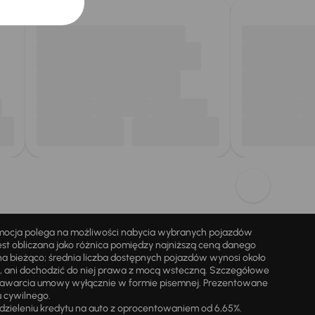
omocja polega na możliwości nabycia wybranych pojazdów
st obliczana jako różnica pomiędzy najniższą ceną danego
na bieżąco; średnia liczba dostępnych pojazdów wynosi około
i, ani dochodzić do niej prawa z mocą wsteczną. Szczegółowe
zawarcia umowy wyłącznie w formie pisemnej. Prezentowane
u cywilnego.
zieleniu kredytu na auto z oprocentowaniem od 6,65%.