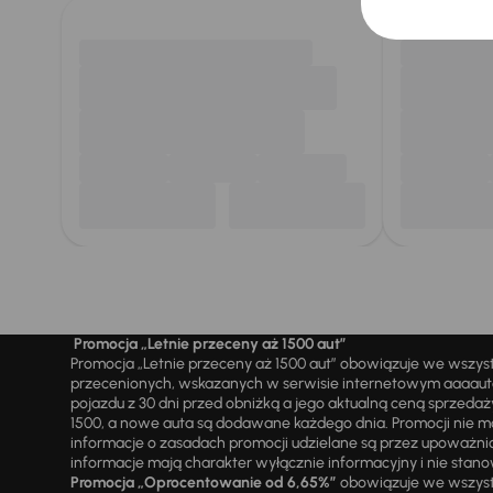
Promocja „Letnie przeceny aż 1500 aut”
Promocja „Letnie przeceny aż 1500 aut” obowiązuje we wszy
przecenionych, wskazanych w serwisie internetowym aaaauto.
pojazdu z 30 dni przed obniżką a jego aktualną ceną sprzeda
1500, a nowe auta są dodawane każdego dnia. Promocji nie m
informacje o zasadach promocji udzielane są przez upowa
informacje mają charakter wyłącznie informacyjny i nie stanow
Promocja „Oprocentowanie od 6,65%”
obowiązuje we wszystk