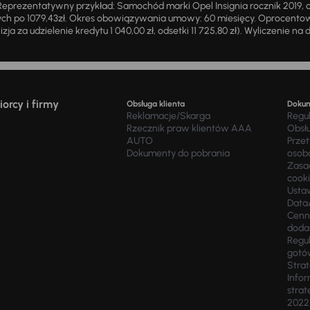
eprezentatywny przykład: Samochód marki Opel Insignia rocznik 2019, 
ch po 1079,43zł. Okres obowiązywania umowy: 60 miesięcy. Oprocentowan
zja za udzielenie kredytu 1 040,00 zł, odsetki 11 725,80 zł). Wyliczenie n
orcy i firmy
Obsługa klienta
Doku
Reklamacje/Skarga
Regu
Rzecznik praw klientów AAA
Obsł
AUTO
Prze
Dokumenty do pobrania
osob
Zasad
cook
Usta
Data
Cenn
doda
Regul
gotó
Stra
Infor
strat
2022