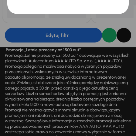
Edytuj filtr
Promocja „Letnie przeceny aż 1500 aut”
Promocja „Letnie przeceny aż 1500 aut” obowiązuje we wszystkich
placówkach Autocentrum AAA AUTO Sp. z o.o. („AAA AUTO”).
Promocja polega na możliwości nabycia wybranych pojazdów
przecenionych, wskazanych w serwisie internetowym
aaaauto.pl/promocja, ze zniżką uwidocznioną w prezentowanej
cenie. Zniżka jest obliczana jako różnica pomiędzy najniższą ceną
danego pojazdu z 30 dni przed obniżką a jego aktualną ceną
sprzedaży. Liczba samochodów objętych promocją jest zmienna i
aktualizowana na bieżąco; średnia liczba dostępnych pojazdów
wynosi około 1500, a nowe auta są dodawane każdego dnia.
Promocji nie można łączyć z innymi aktualnie obowiązującymi
promocjami ani rabatami, ani dochodzić do niej prawa z mocą
wsteczną. Szczegółowe informacje o zasadach promocji udzielane
są przez upoważnionych pracowników AAA AUTO. AAA AUTO
zastrzega sobie prawo do zawarcia umowy wyłącznie w formie