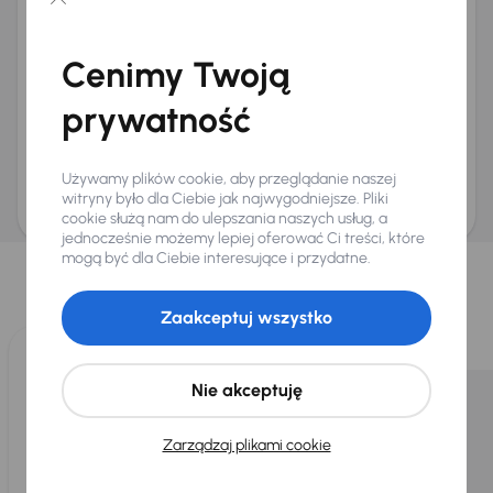
Chcę otrzymywać informacje o ofertach rabatowych
Na e-mail
(opcjonalnie)
Cenimy Twoją
Na numer telefonu
(opcjonalnie)
prywatność
Wyślij zapytanie
Zwracamy uwagę, że umówienie spotkania nie jest równoznaczne z rezerwacją
ani zagwarantowaną dostępnością pojazdu. AURES Holdings a.s., z siedzibą
Używamy plików cookie, aby przeglądanie naszej
Dopraváků 874/15, Čimice, 184 00 Praga 8, będzie przechowywać i przetwarzać
Twoje dane osobowe zgodnie z zasadami ochrony i przetwarzania
danych
witryny było dla Ciebie jak najwygodniejsze. Pliki
osobowych
.
cookie służą nam do ulepszania naszych usług, a
jednocześnie możemy lepiej oferować Ci treści, które
Wybraliśmy dla Ciebie
mogą być dla Ciebie interesujące i przydatne.
Wybieramy dla Ciebie
najlepsze pojazdy
z naszej oferty. Kupimy
dla Ciebie
do 400 pojazdów
każdego dnia.
Zaakceptuj wszystko
Nie akceptuję
Zarządzaj plikami cookie