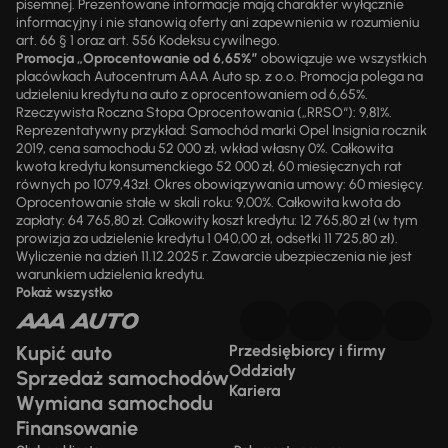
pisemnej. Prezentowane informacje mają charakter wyłącznie
informacyjny i nie stanowią oferty ani zapewnienia w rozumieniu
art. 66 § 1 oraz art. 556 Kodeksu cywilnego.
Promocja „Oprocentowanie od 6,65%”
obowiązuje we wszystkich
placówkach Autocentrum AAA Auto sp. z o.o. Promocja polega na
udzieleniu kredytu na auto z oprocentowaniem od 6,65%.
Rzeczywista Roczna Stopa Oprocentowania („RRSO“): 9,81%.
Reprezentatywny przykład: Samochód marki Opel Insignia rocznik
2019, cena samochodu 52 000 zł, wkład własny 0%. Całkowita
kwota kredytu konsumenckiego 52 000 zł, 60 miesięcznych rat
równych po 1079,43zł. Okres obowiązywania umowy: 60 miesięcy.
Oprocentowanie stałe w skali roku: 9,00%. Całkowita kwota do
zapłaty: 64 765,80 zł. Całkowity koszt kredytu: 12 765,80 zł (w tym
prowizja za udzielenie kredytu 1 040,00 zł, odsetki 11 725,80 zł).
Wyliczenie na dzień 11.12.2025 r. Zawarcie ubezpieczenia nie jest
warunkiem udzielenia kredytu.
Pokaż wszystko
Kupić auto
Przedsiębiorcy i firmy
Oddziały
Sprzedaż samochodów
Kariera
Wymiana samochodu
Finansowanie