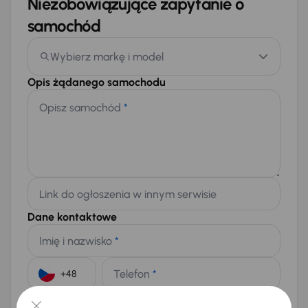
Niezobowiązujące zapytanie o
samochód
Wybierz markę i model
Opis żądanego samochodu
Opisz samochód
*
Link do ogłoszenia w innym serwisie
Dane kontaktowe
Imię i nazwisko
*
Telefon
*
+48
E-mail
*