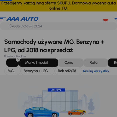
MG
Benzyna + LPG
Rok od
2018
Anuluj wszystko
Przebijemy każdą inną ofertę SKUPU. Darmowa wycena auta
online
TU
.
Samochody używane MG, Benzyna +
LPG, od 2018 na sprzedaż
0 samochodów
3
Marka i model
Cena
Rata
R
MG
Benzyna + LPG
Rok od
2018
Anuluj wszystko