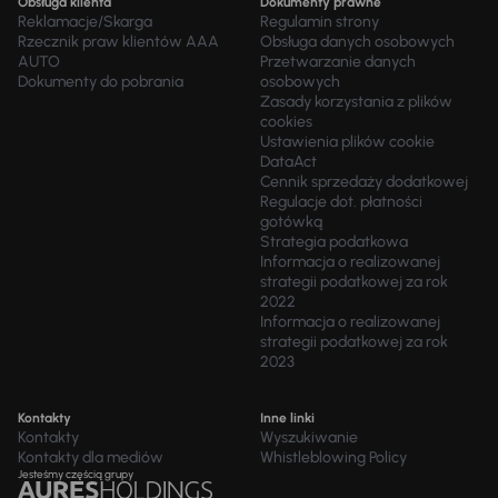
Obsługa klienta
Dokumenty prawne
Reklamacje/Skarga
Regulamin strony
Rzecznik praw klientów AAA
Obsługa danych osobowych
AUTO
Przetwarzanie danych
Dokumenty do pobrania
osobowych
Zasady korzystania z plików
cookies
Ustawienia plików cookie
DataAct
Cennik sprzedaży dodatkowej
Regulacje dot. płatności
gotówką
Strategia podatkowa
Informacja o realizowanej
strategii podatkowej za rok
2022
Informacja o realizowanej
strategii podatkowej za rok
2023
Kontakty
Inne linki
Kontakty
Wyszukiwanie
Kontakty dla mediów
Whistleblowing Policy
Jesteśmy częścią grupy