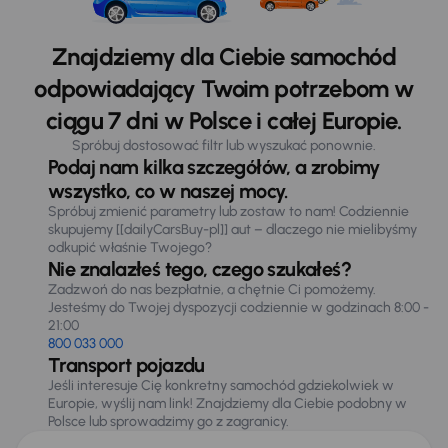
Znajdziemy dla Ciebie samochód
odpowiadający Twoim potrzebom w
ciągu 7 dni w Polsce i całej Europie.
Spróbuj dostosować filtr lub wyszukać ponownie.
Podaj nam kilka szczegółów, a zrobimy
wszystko, co w naszej mocy.
Spróbuj zmienić parametry lub zostaw to nam! Codziennie
skupujemy [[dailyCarsBuy-pl]] aut – dlaczego nie mielibyśmy
odkupić właśnie Twojego?
Nie znalazłeś tego, czego szukałeś?
Zadzwoń do nas bezpłatnie, a chętnie Ci pomożemy.
Jesteśmy do Twojej dyspozycji codziennie w godzinach 8:00 -
21:00
800 033 000
Transport pojazdu
Jeśli interesuje Cię konkretny samochód gdziekolwiek w
Europie, wyślij nam link! Znajdziemy dla Ciebie podobny w
Polsce lub sprowadzimy go z zagranicy.