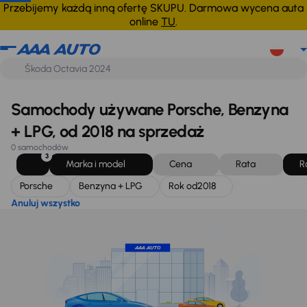
Porsche
Benzyna + LPG
Rok od
2018
Anuluj wszystko
Przebijemy każdą inną ofertę SKUPU. Darmowa wycena auta
online
TU
.
Samochody używane Porsche, Benzyna
+ LPG, od 2018 na sprzedaż
0 samochodów
3
Marka i model
Cena
Rata
R
Porsche
Benzyna + LPG
Rok od
2018
Anuluj wszystko