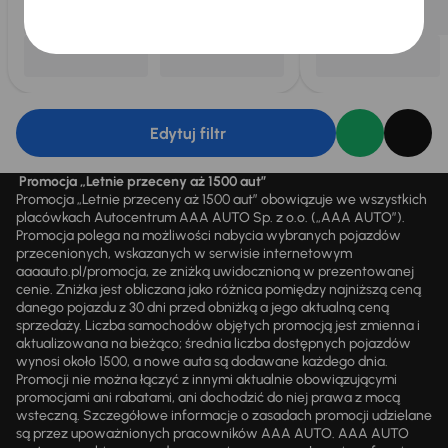
Edytuj filtr
Promocja „Letnie przeceny aż 1500 aut”
Promocja „Letnie przeceny aż 1500 aut” obowiązuje we wszystkich
placówkach Autocentrum AAA AUTO Sp. z o.o. („AAA AUTO”).
Promocja polega na możliwości nabycia wybranych pojazdów
przecenionych, wskazanych w serwisie internetowym
aaaauto.pl/promocja, ze zniżką uwidocznioną w prezentowanej
cenie. Zniżka jest obliczana jako różnica pomiędzy najniższą ceną
danego pojazdu z 30 dni przed obniżką a jego aktualną ceną
sprzedaży. Liczba samochodów objętych promocją jest zmienna i
aktualizowana na bieżąco; średnia liczba dostępnych pojazdów
wynosi około 1500, a nowe auta są dodawane każdego dnia.
Promocji nie można łączyć z innymi aktualnie obowiązującymi
promocjami ani rabatami, ani dochodzić do niej prawa z mocą
wsteczną. Szczegółowe informacje o zasadach promocji udzielane
są przez upoważnionych pracowników AAA AUTO. AAA AUTO