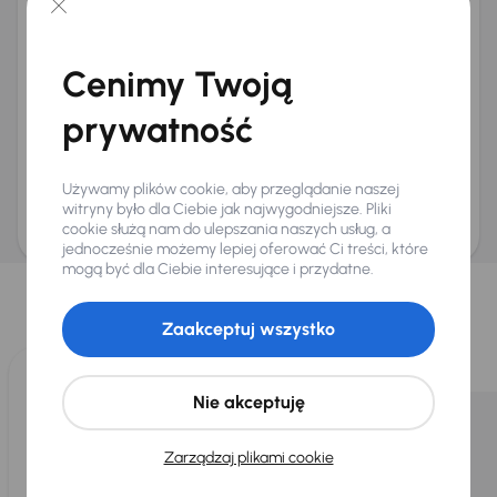
+48
E-mail
*
Chcę otrzymywać informacje o ofertach rabatowych
Cenimy Twoją
Na e-mail
(opcjonalnie)
Na numer telefonu
(opcjonalnie)
prywatność
Wyślij zapytanie
Zwracamy uwagę, że umówienie spotkania nie jest równoznaczne z rezerwacją
Używamy plików cookie, aby przeglądanie naszej
ani zagwarantowaną dostępnością pojazdu. AURES Holdings a.s., z siedzibą
Dopraváků 874/15, Čimice, 184 00 Praga 8, będzie przechowywać i przetwarzać
witryny było dla Ciebie jak najwygodniejsze. Pliki
Twoje dane osobowe zgodnie z zasadami ochrony i przetwarzania
danych
cookie służą nam do ulepszania naszych usług, a
osobowych
.
jednocześnie możemy lepiej oferować Ci treści, które
Wybraliśmy dla Ciebie
mogą być dla Ciebie interesujące i przydatne.
Wybieramy dla Ciebie
najlepsze pojazdy
z naszej oferty. Kupimy
Zaakceptuj wszystko
dla Ciebie
do 400 pojazdów
każdego dnia.
Nie akceptuję
Zarządzaj plikami cookie