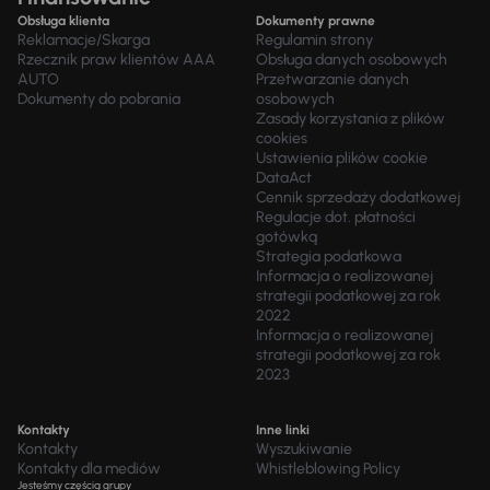
Obsługa klienta
Dokumenty prawne
Reklamacje/Skarga
Regulamin strony
Rzecznik praw klientów AAA
Obsługa danych osobowych
AUTO
Przetwarzanie danych
Dokumenty do pobrania
osobowych
Zasady korzystania z plików
cookies
Ustawienia plików cookie
DataAct
Cennik sprzedaży dodatkowej
Regulacje dot. płatności
gotówką
Strategia podatkowa
Informacja o realizowanej
strategii podatkowej za rok
2022
Informacja o realizowanej
strategii podatkowej za rok
2023
Kontakty
Inne linki
Kontakty
Wyszukiwanie
Kontakty dla mediów
Whistleblowing Policy
Jesteśmy częścią grupy