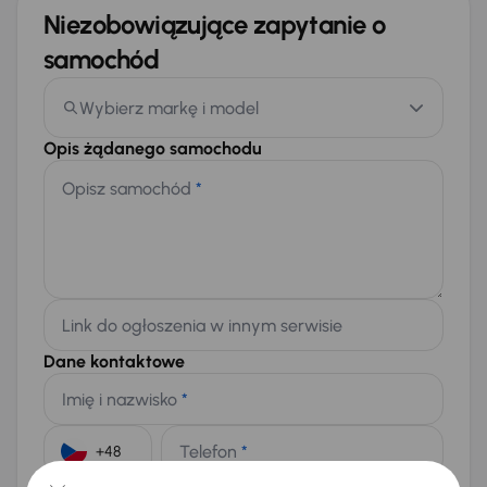
Niezobowiązujące zapytanie o
samochód
Wybierz markę i model
Opis żądanego samochodu
Opisz samochód
*
Link do ogłoszenia w innym serwisie
Dane kontaktowe
Imię i nazwisko
*
Telefon
*