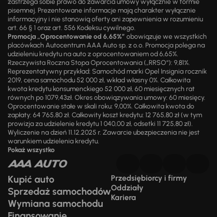
zastrzega sobie prawo do zawarcia umowy wyłącznie w formie
pisemnej. Prezentowane informacje mają charakter wyłącznie
informacyjny i nie stanowią oferty ani zapewnienia w rozumieniu
art. 66 § 1 oraz art. 556 Kodeksu cywilnego.
Promocja „Oprocentowanie od 6,65%”
obowiązuje we wszystkich
placówkach Autocentrum AAA Auto sp. z o.o. Promocja polega na
udzieleniu kredytu na auto z oprocentowaniem od 6,65%.
Rzeczywista Roczna Stopa Oprocentowania („RRSO“): 9,81%.
Reprezentatywny przykład: Samochód marki Opel Insignia rocznik
2019, cena samochodu 52 000 zł, wkład własny 0%. Całkowita
kwota kredytu konsumenckiego 52 000 zł, 60 miesięcznych rat
równych po 1079,43zł. Okres obowiązywania umowy: 60 miesięcy.
Oprocentowanie stałe w skali roku: 9,00%. Całkowita kwota do
zapłaty: 64 765,80 zł. Całkowity koszt kredytu: 12 765,80 zł (w tym
prowizja za udzielenie kredytu 1 040,00 zł, odsetki 11 725,80 zł).
Wyliczenie na dzień 11.12.2025 r. Zawarcie ubezpieczenia nie jest
warunkiem udzielenia kredytu.
Pokaż wszystko
Kupić auto
Przedsiębiorcy i firmy
Oddziały
Sprzedaż samochodów
Kariera
Wymiana samochodu
Finansowanie