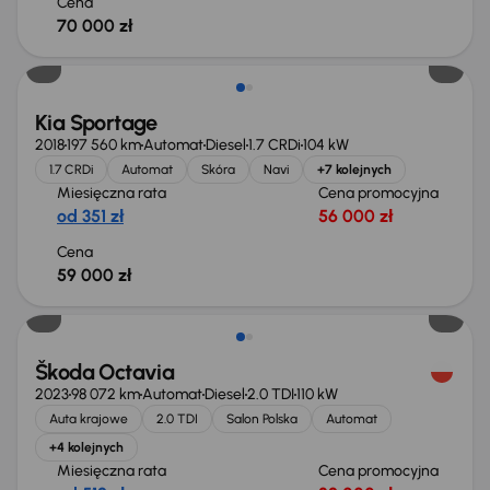
Cena
70 000 zł
Kia Sportage
2018
197 560 km
Automat
Diesel
1.7 CRDi
104 kW
1.7 CRDi
Automat
Skóra
Navi
+7 kolejnych
Miesięczna rata
Cena promocyjna
od 351 zł
56 000 zł
Cena
59 000 zł
Škoda Octavia
2023
98 072 km
Automat
Diesel
2.0 TDI
110 kW
Auta krajowe
2.0 TDI
Salon Polska
Automat
+4 kolejnych
Miesięczna rata
Cena promocyjna