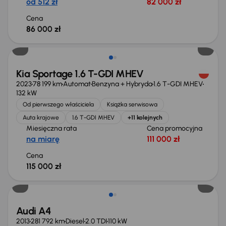
od 512 zł
82 000 zł
Cena
86 000 zł
Możliwość odliczenia VAT
Kia Sportage 1.6 T-GDI MHEV
2023
78 199 km
Automat
Benzyna + Hybryda
1.6 T-GDI MHEV
132 kW
Od pierwszego właściciela
Książka serwisowa
Auta krajowe
1.6 T-GDI MHEV
+11 kolejnych
Miesięczna rata
Cena promocyjna
na miarę
111 000 zł
Cena
115 000 zł
Audi A4
2013
281 792 km
Diesel
2.0 TDI
110 kW