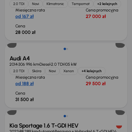
2.0 TDI
Navi
Klimatronic
Tempomat
+2 kolejnych
Miesięczna rata
Cena promocyjna
od 167 zł
27 000 zł
Cena
28 000 zł
Audi A4
2014
306 996 km
Diesel
2.0 TDI
105 kW
2.0 TDI
Skóra
Navi
Xenon
+4 kolejnych
Miesięczna rata
Cena promocyjna
od 188 zł
29 500 zł
Cena
31 500 zł
Możliwość odliczenia VAT
Kia Sportage 1.6 T-GDI HEV
2022
88 289 km
Automat
Benzyna + Hybryda
1.6 T-GDI HEV