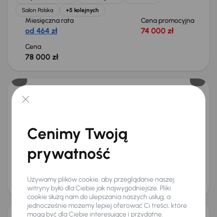
Salon Polska
+5 kolejnych
Miesięczna rata
Cena promocyjna
od 464 zł
74 000 zł
Cena
78 000 zł
Kia Sportage
2022
48 185 km
Benzyna
1.6 T-GDI
110 kW
Od pierwszego właściciela
Książka serwisowa
Cenimy Twoją
Auta krajowe
1.6 T-GDI
+6 kolejnych
Miesięczna rata
Cena promocyjna
prywatność
od 524 zł
84 000 zł
Cena
Używamy plików cookie, aby przeglądanie naszej
88 000 zł
witryny było dla Ciebie jak najwygodniejsze. Pliki
cookie służą nam do ulepszania naszych usług, a
jednocześnie możemy lepiej oferować Ci treści, które
mogą być dla Ciebie interesujące i przydatne.