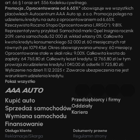
art. 66 § 1 oraz art. 556 Kodeksu cywilnego.
Promocja „Oprocentowanie od 6,65%”
obowiązuje we wszystkich
placówkach Autocentrum AAA Auto sp. z o.o. Promocja polega na
udzieleniu kredytu na auto z oprocentowaniem od 6,65%.
Rzeczywista Roczna Stopa Oprocentowania („RRSO“): 9,81%.
Reprezentatywny przykład: Samochód marki Opel Insignia rocznik
2019, cena samochodu 52 000 zł, wkład własny 0%. Całkowita
kwota kredytu konsumenckiego 52 000 zł, 60 miesięcznych rat
równych po 1079,43zł. Okres obowiązywania umowy: 60 miesięcy.
Oprocentowanie stałe w skali roku: 9,00%. Całkowita kwota do
zapłaty: 64 765,80 zł. Całkowity koszt kredytu: 12 765,80 zł (w tym
prowizja za udzielenie kredytu 1 040,00 zł, odsetki 11 725,80 zł).
Wyliczenie na dzień 11.12.2025 r. Zawarcie ubezpieczenia nie jest
warunkiem udzielenia kredytu.
Pokaż wszystko
Kupić auto
Przedsiębiorcy i firmy
Oddziały
Sprzedaż samochodów
Kariera
Wymiana samochodu
Finansowanie
Obsługa klienta
Dokumenty prawne
Reklamacje/Skarga
Regulamin strony