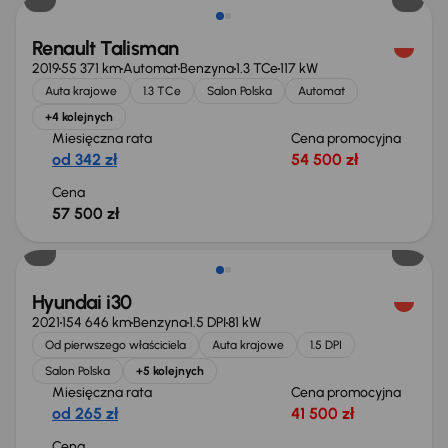
Renault Talisman
2019
55 371 km
Automat
Benzyna
1.3 TCe
117 kW
Auta krajowe
1.3 TCe
Salon Polska
Automat
+4 kolejnych
Miesięczna rata
Cena promocyjna
od 342 zł
54 500 zł
Cena
57 500 zł
Możliwość odliczenia VAT
Hyundai i30
2021
154 646 km
Benzyna
1.5 DPI
81 kW
Od pierwszego właściciela
Auta krajowe
1.5 DPI
Salon Polska
+5 kolejnych
Miesięczna rata
Cena promocyjna
od 265 zł
41 500 zł
Cena