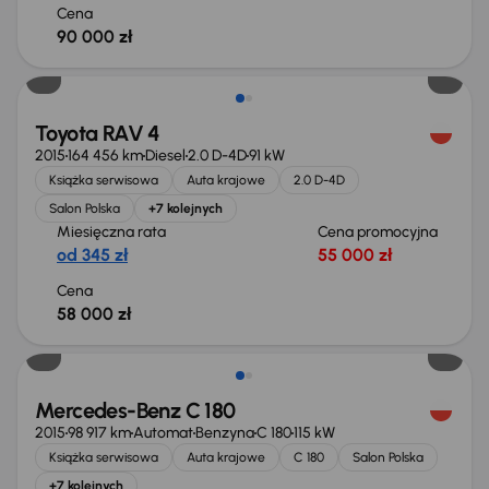
Cena
90 000 zł
Toyota RAV 4
2015
164 456 km
Diesel
2.0 D-4D
91 kW
Książka serwisowa
Auta krajowe
2.0 D-4D
Salon Polska
+7 kolejnych
Miesięczna rata
Cena promocyjna
od 345 zł
55 000 zł
Cena
58 000 zł
Mercedes-Benz C 180
2015
98 917 km
Automat
Benzyna
C 180
115 kW
Książka serwisowa
Auta krajowe
C 180
Salon Polska
+7 kolejnych