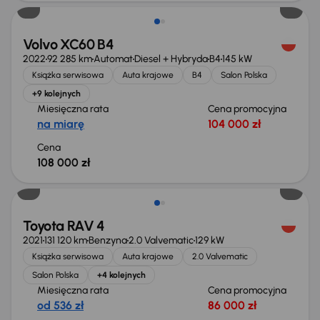
Volvo XC60 B4
2022
92 285 km
Automat
Diesel + Hybryda
B4
145 kW
Książka serwisowa
Auta krajowe
B4
Salon Polska
+9 kolejnych
Miesięczna rata
Cena promocyjna
na miarę
104 000 zł
Cena
108 000 zł
Toyota RAV 4
2021
131 120 km
Benzyna
2.0 Valvematic
129 kW
Książka serwisowa
Auta krajowe
2.0 Valvematic
Salon Polska
+4 kolejnych
Miesięczna rata
Cena promocyjna
od 536 zł
86 000 zł