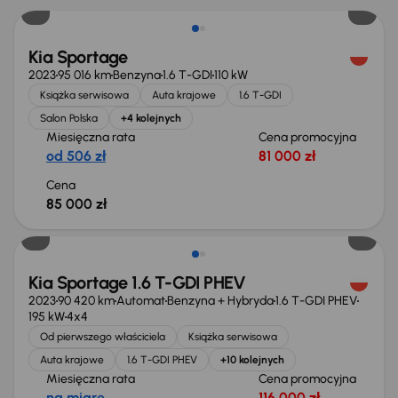
Kia Sportage
2023
95 016 km
Benzyna
1.6 T-GDI
110 kW
Książka serwisowa
Auta krajowe
1.6 T-GDI
Salon Polska
+4 kolejnych
Miesięczna rata
Cena promocyjna
od 506 zł
81 000 zł
Cena
85 000 zł
Możliwość odliczenia VAT
Kia Sportage 1.6 T-GDI PHEV
2023
90 420 km
Automat
Benzyna + Hybryda
1.6 T-GDI PHEV
195 kW
4x4
Od pierwszego właściciela
Książka serwisowa
Auta krajowe
1.6 T-GDI PHEV
+10 kolejnych
Miesięczna rata
Cena promocyjna
na miarę
116 000 zł