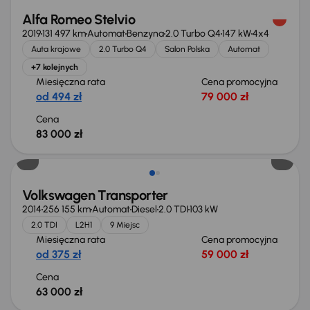
Alfa Romeo Stelvio
2019
131 497 km
Automat
Benzyna
2.0 Turbo Q4
147 kW
4x4
Auta krajowe
2.0 Turbo Q4
Salon Polska
Automat
+7 kolejnych
Miesięczna rata
Cena promocyjna
od 494 zł
79 000 zł
Cena
83 000 zł
Volkswagen Transporter
2014
256 155 km
Automat
Diesel
2.0 TDI
103 kW
2.0 TDI
L2H1
9 Miejsc
Miesięczna rata
Cena promocyjna
od 375 zł
59 000 zł
Cena
63 000 zł
Możliwość odliczenia VAT