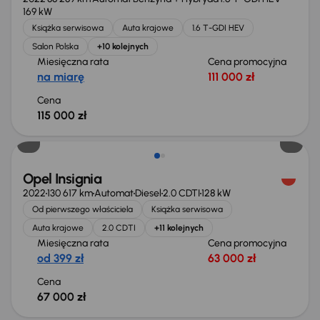
169 kW
Książka serwisowa
Auta krajowe
1.6 T-GDI HEV
Salon Polska
+10 kolejnych
Miesięczna rata
Cena promocyjna
na miarę
111 000 zł
Cena
115 000 zł
Możliwość odliczenia VAT
Opel Insignia
2022
130 617 km
Automat
Diesel
2.0 CDTI
128 kW
Od pierwszego właściciela
Książka serwisowa
Auta krajowe
2.0 CDTI
+11 kolejnych
Miesięczna rata
Cena promocyjna
od 399 zł
63 000 zł
Cena
67 000 zł