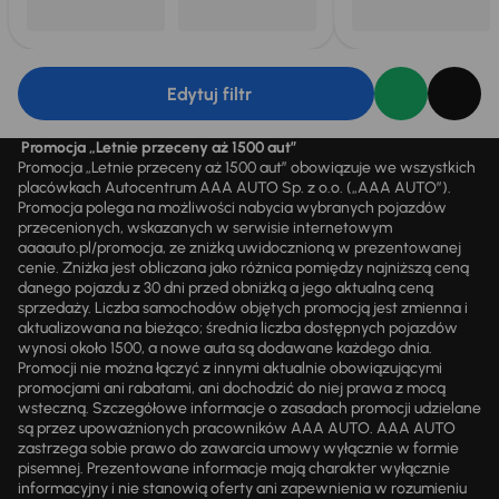
Edytuj filtr
Promocja „Letnie przeceny aż 1500 aut”
Promocja „Letnie przeceny aż 1500 aut” obowiązuje we wszystkich
placówkach Autocentrum AAA AUTO Sp. z o.o. („AAA AUTO”).
Promocja polega na możliwości nabycia wybranych pojazdów
przecenionych, wskazanych w serwisie internetowym
aaaauto.pl/promocja, ze zniżką uwidocznioną w prezentowanej
cenie. Zniżka jest obliczana jako różnica pomiędzy najniższą ceną
danego pojazdu z 30 dni przed obniżką a jego aktualną ceną
sprzedaży. Liczba samochodów objętych promocją jest zmienna i
aktualizowana na bieżąco; średnia liczba dostępnych pojazdów
wynosi około 1500, a nowe auta są dodawane każdego dnia.
Promocji nie można łączyć z innymi aktualnie obowiązującymi
promocjami ani rabatami, ani dochodzić do niej prawa z mocą
wsteczną. Szczegółowe informacje o zasadach promocji udzielane
są przez upoważnionych pracowników AAA AUTO. AAA AUTO
zastrzega sobie prawo do zawarcia umowy wyłącznie w formie
pisemnej. Prezentowane informacje mają charakter wyłącznie
informacyjny i nie stanowią oferty ani zapewnienia w rozumieniu