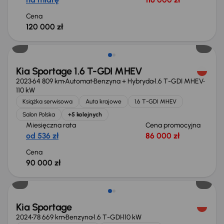
Cena
120 000 zł
Kia Sportage 1.6 T-GDI MHEV
2023
64 809 km
Automat
Benzyna + Hybryda
1.6 T-GDI MHEV
110 kW
Książka serwisowa
Auta krajowe
1.6 T-GDI MHEV
Salon Polska
+5 kolejnych
Miesięczna rata
Cena promocyjna
od 536 zł
86 000 zł
Cena
90 000 zł
Możliwość odliczenia VAT
Kia Sportage
2024
78 669 km
Benzyna
1.6 T-GDI
110 kW