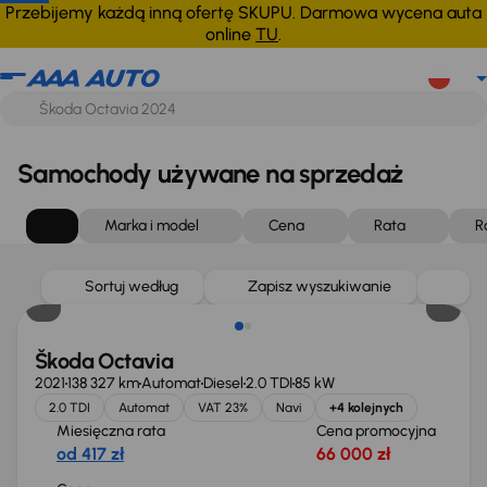
Przebijemy każdą inną ofertę SKUPU. Darmowa wycena auta
online
TU
.
Samochody używane na sprzedaż
Marka i model
Cena
Rata
R
Możliwość odliczenia VAT
Sortuj według
Zapisz wyszukiwanie
Škoda Octavia
2021
138 327 km
Automat
Diesel
2.0 TDI
85 kW
2.0 TDI
Automat
VAT 23%
Navi
+4 kolejnych
Miesięczna rata
Cena promocyjna
od 417 zł
66 000 zł