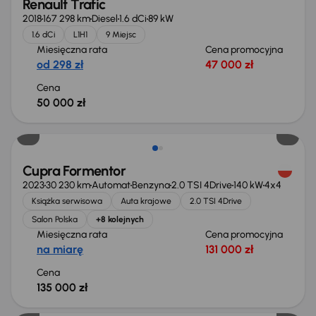
Renault Trafic
2018
167 298 km
Diesel
1.6 dCi
89 kW
1.6 dCi
L1H1
9 Miejsc
Miesięczna rata
Cena promocyjna
od 298 zł
47 000 zł
Cena
50 000 zł
Możliwość odliczenia VAT
Cupra Formentor
2023
30 230 km
Automat
Benzyna
2.0 TSI 4Drive
140 kW
4x4
Książka serwisowa
Auta krajowe
2.0 TSI 4Drive
Salon Polska
+8 kolejnych
Miesięczna rata
Cena promocyjna
na miarę
131 000 zł
Cena
135 000 zł