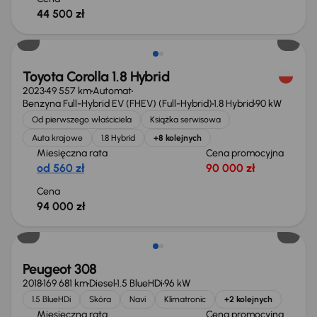
44 500 zł
Możliwość odliczenia VAT
Toyota Corolla 1.8 Hybrid
2023
49 557 km
Automat
Benzyna Full-Hybrid EV (FHEV) (Full-Hybrid)
1.8 Hybrid
90 kW
Od pierwszego właściciela
Książka serwisowa
Auta krajowe
1.8 Hybrid
+8 kolejnych
Miesięczna rata
Cena promocyjna
od 560 zł
90 000 zł
Cena
94 000 zł
Peugeot 308
2018
169 681 km
Diesel
1.5 BlueHDi
96 kW
1.5 BlueHDi
Skóra
Navi
Klimatronic
+2 kolejnych
Miesięczna rata
Cena promocyjna