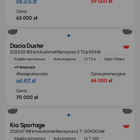
od 375 zł
59 000 zł
Cena
63 000 zł
Dacia Duster
2022
55 813 km
Automat
Benzyna
1.3 TCe
110 kW
Książka serwisowa
Auta krajowe
1.3 TCe
Salon Polska
+9 kolejnych
Miesięczna rata
Cena promocyjna
od 417 zł
66 000 zł
Cena
70 000 zł
Kia Sportage
2020
51 918 km
Automat
Benzyna
1.6 T-GDI
130 kW
Książka serwisowa
Auta krajowe
1.6 T-GDI