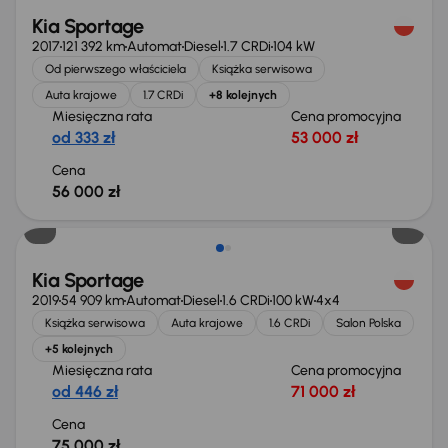
Kia Sportage
2017
121 392 km
Automat
Diesel
1.7 CRDi
104 kW
Od pierwszego właściciela
Książka serwisowa
Auta krajowe
1.7 CRDi
+8 kolejnych
Miesięczna rata
Cena promocyjna
od 333 zł
53 000 zł
Cena
56 000 zł
Kia Sportage
2019
54 909 km
Automat
Diesel
1.6 CRDi
100 kW
4x4
Książka serwisowa
Auta krajowe
1.6 CRDi
Salon Polska
+5 kolejnych
Miesięczna rata
Cena promocyjna
od 446 zł
71 000 zł
Cena
75 000 zł