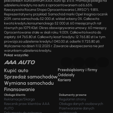
placówkach Autocentrum AAA Auto sp. z o.o. Promocja polega na
udzieleniu kredytu na auto z oprocentowaniem od 6,65%.
Rzeczywista Roczna Stopa Oprocentowania („RRSO“): 9,81%.
Reprezentatywny przykład: Samochód marki Opel Insignia rocznik
2019, cena samochodu 52 000 zł, wkład własny 0%. Całkowita
kwota kredytu konsumenckiego 52 000 zł, 60 miesięcznych rat
równych po 1079,43zł. Okres obowiązywania umowy: 60 miesięcy.
Oprocentowanie stałe w skali roku: 9,00%. Całkowita kwota do
zapłaty: 64 765,80 zł. Całkowity koszt kredytu: 12 765,80 zł (w tym
prowizja za udzielenie kredytu 1 040,00 zł, odsetki 11 725,80 zł).
Wyliczenie na dzień 11.12.2025 r. Zawarcie ubezpieczenia nie jest
warunkiem udzielenia kredytu.
Pokaż wszystko
Kupić auto
Przedsiębiorcy i firmy
Oddziały
Sprzedaż samochodów
Kariera
Wymiana samochodu
Finansowanie
Obsługa klienta
Dokumenty prawne
Reklamacje/Skarga
Regulamin strony
Rzecznik praw klientów AAA
Obsługa danych osobowych
AUTO
Przetwarzanie danych
Dokumenty do pobrania
osobowych