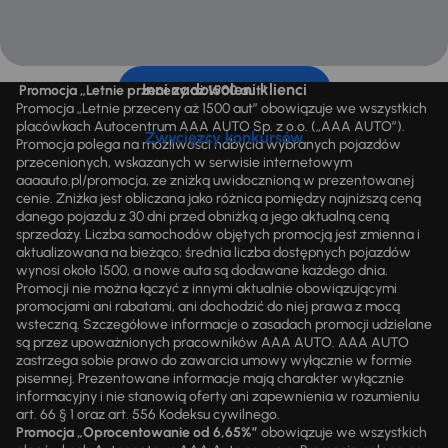
Inni zadowoleni klienci
Promocja „Letnie przeceny aż 1500 aut”
Promocja „Letnie przeceny aż 1500 aut” obowiązuje we wszystkich
placówkach Autocentrum AAA AUTO Sp. z o.o. („AAA AUTO”).
Zwycięzcy konkursów
Promocja polega na możliwości nabycia wybranych pojazdów
przecenionych, wskazanych w serwisie internetowym
aaaauto.pl/promocja, ze zniżką uwidocznioną w prezentowanej
cenie. Zniżka jest obliczana jako różnica pomiędzy najniższą ceną
danego pojazdu z 30 dni przed obniżką a jego aktualną ceną
sprzedaży. Liczba samochodów objętych promocją jest zmienna i
aktualizowana na bieżąco; średnia liczba dostępnych pojazdów
wynosi około 1500, a nowe auta są dodawane każdego dnia.
Promocji nie można łączyć z innymi aktualnie obowiązującymi
promocjami ani rabatami, ani dochodzić do niej prawa z mocą
wsteczną. Szczegółowe informacje o zasadach promocji udzielane
są przez upoważnionych pracowników AAA AUTO. AAA AUTO
zastrzega sobie prawo do zawarcia umowy wyłącznie w formie
pisemnej. Prezentowane informacje mają charakter wyłącznie
informacyjny i nie stanowią oferty ani zapewnienia w rozumieniu
art. 66 § 1 oraz art. 556 Kodeksu cywilnego.
Promocja „Oprocentowanie od 6,65%”
obowiązuje we wszystkich