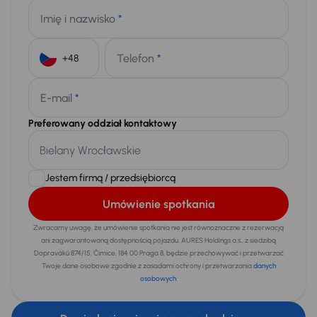
Imię i nazwisko
*
Telefon
*
+48
E-mail
*
Preferowany oddział kontaktowy
Jestem firmą / przedsiębiorcą
Umówienie spotkania
Zwracamy uwagę, że umówienie spotkania nie jest równoznaczne z rezerwacją
ani zagwarantowaną dostępnością pojazdu. AURES Holdings a.s., z siedzibą
Dopraváků 874/15, Čimice, 184 00 Praga 8, będzie przechowywać i przetwarzać
Twoje dane osobowe zgodnie z zasadami ochrony i przetwarzania
danych
osobowych
.