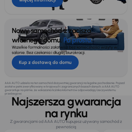
Nowy samochód z zacisza
własnego domu.
Po prostu.
Wszelkie formalności załatwisz bez konieczności wizyty w
salonie. Bez czekania i długiej biurokracji.
Kup z dostawą do domu
AAA AUTO udziela na ten samochód dożywotniej gwarancji na legalne pochodzenie. Pojazd
został w pełni zweryfikowany w krajowych i zagranicznych bazach danych, a AAA AUTO
gwarantuje na piśmie, że wskazania licznika kilometrów odpowiadają rzeczywistemu
przebiegowi.
Najszersza gwarancja
na rynku
Z gwarancjami od AAA AUTO kupujesz używany samochód z
pewnością