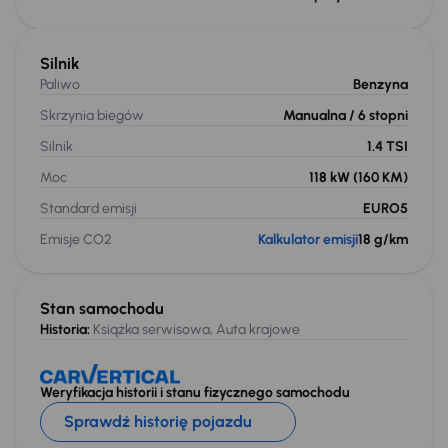
Silnik
Paliwo
Benzyna
Skrzynia biegów
Manualna
/ 6 stopni
Silnik
1.4 TSI
Moc
118 kW
(160 KM)
Standard emisji
EURO5
Emisje CO2
Kalkulator emisji
18 g/km
Stan samochodu
Historia:
Książka serwisowa, Auta krajowe
Weryfikacja historii i stanu fizycznego samochodu
Sprawdź historię pojazdu