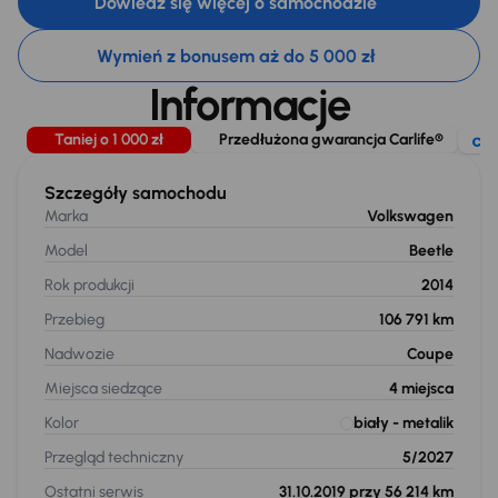
Dowiedz się więcej o samochodzie
Wymień z bonusem aż do 5 000 zł
Informacje
Taniej o 1 000 zł
Przedłużona gwarancja Carlife®
Szczegóły samochodu
Marka
Volkswagen
Model
Beetle
Rok produkcji
2014
Przebieg
106 791 km
Nadwozie
Coupe
Miejsca siedzące
4
miejsca
Kolor
biały
- metalik
Przegląd techniczny
5/2027
Ostatni serwis
31.10.2019 przy 56 214 km