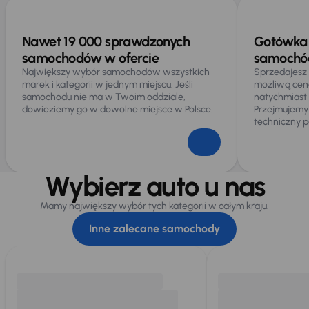
Nawet 19 000 sprawdzonych
Gotówka 
samochodów w ofercie
samochód
Największy wybór samochodów wszystkich
Sprzedajesz
marek i kategorii w jednym miejscu. Jeśli
możliwą cen
samochodu nie ma w Twoim oddziale,
natychmiast
dowieziemy go w dowolne miejsce w Polsce.
Przejmujemy
techniczny p
Wybierz auto u nas
Mamy największy wybór tych kategorii w całym kraju.
Inne zalecane samochody