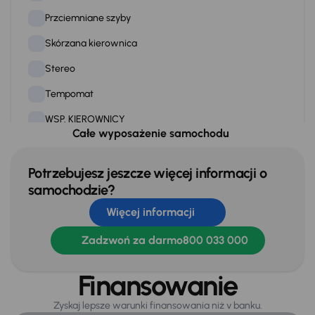
Przciemniane szyby
Skórzana kierownica
Stereo
Tempomat
WSP. KIEROWNICY
Całe wyposażenie samochodu
Zamek centralny
Potrzebujesz jeszcze więcej informacji o
samochodzie?
Na zewnątrz
Więcej informacji
Czujniki parkowania prz. i tył
Dzienne swiatla LED
Zadzwoń za darmo
800 033 000
Elektryczne lusterka
Finansowanie
Oryginalne Alufelgi
Zyskaj lepsze warunki finansowania niż v banku.
Światła przeciwmgielne