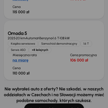
Cena
115 000 zł
Świeżo skupione
Omoda 5
2025
20 km
Automat
Benzyna
1.6 T
108 kW
Książka serwisowa
Samochód demonstracyjny
1.6 T
Serwis ASO
+8 kolejnych
Miesięczna rata
Cena promocyjna
na miarę
106 000 zł
Cena
110 000 zł
Nie wybrałeś auto z oferty? Nie szkodzi, w naszych
oddziałach w Czechach i na Słowacji możemy mieć
podobne samochody, których szukasz.