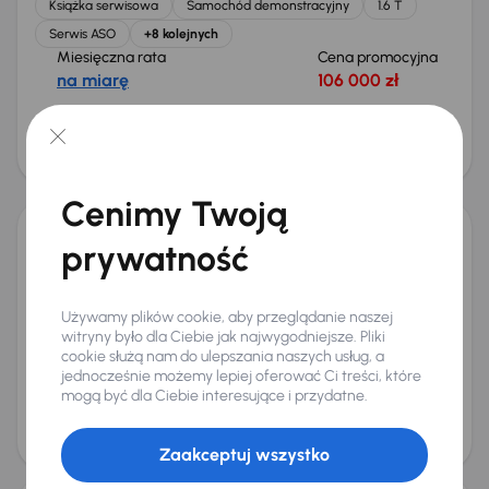
Książka serwisowa
Samochód demonstracyjny
1.6 T
Serwis ASO
+8 kolejnych
Miesięczna rata
Cena promocyjna
na miarę
106 000 zł
Najniższa cena z 30 dni przed
Cena po obniżce
obniżką
110 000 zł
21 300 zł
Od nowego taniej o 33 900 zł
Cenimy Twoją
prywatność
Omoda 5
2024
16 771 km
Automat
Benzyna
1.6 T
108 kW
Od pierwszego właściciela
Książka serwisowa
Używamy plików cookie, aby przeglądanie naszej
Auta krajowe
1.6 T
+9 kolejnych
witryny było dla Ciebie jak najwygodniejsze. Pliki
Miesięczna rata
cookie służą nam do ulepszania naszych usług, a
Cena promocyjna
jednocześnie możemy lepiej oferować Ci treści, które
od 571 zł
92 000 zł
mogą być dla Ciebie interesujące i przydatne.
Cena
96 000 zł
Zaakceptuj wszystko