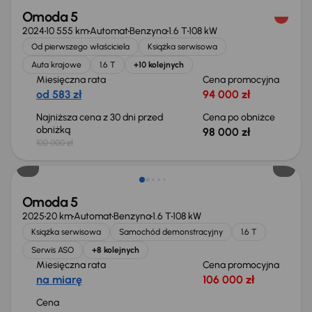
Omoda 5
2024
10 555 km
Automat
Benzyna
1.6 T
108 kW
Od pierwszego właściciela
Książka serwisowa
Auta krajowe
1.6 T
+10 kolejnych
Miesięczna rata
Cena promocyjna
od 583 zł
94 000 zł
Najniższa cena z 30 dni przed
Cena po obniżce
obniżką
98 000 zł
100 000 zł
Możliwość odliczenia VAT
Omoda 5
2025
20 km
Automat
Benzyna
1.6 T
108 kW
Książka serwisowa
Samochód demonstracyjny
1.6 T
Serwis ASO
+8 kolejnych
Miesięczna rata
Cena promocyjna
na miarę
106 000 zł
Cena