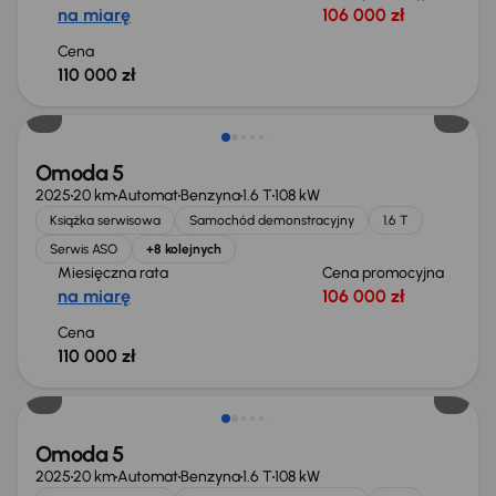
na miarę
106 000 zł
Cena
110 000 zł
Możliwość odliczenia VAT
Omoda 5
2025
20 km
Automat
Benzyna
1.6 T
108 kW
Książka serwisowa
Samochód demonstracyjny
1.6 T
Serwis ASO
+8 kolejnych
Miesięczna rata
Cena promocyjna
na miarę
106 000 zł
Cena
110 000 zł
Możliwość odliczenia VAT
Omoda 5
2025
20 km
Automat
Benzyna
1.6 T
108 kW