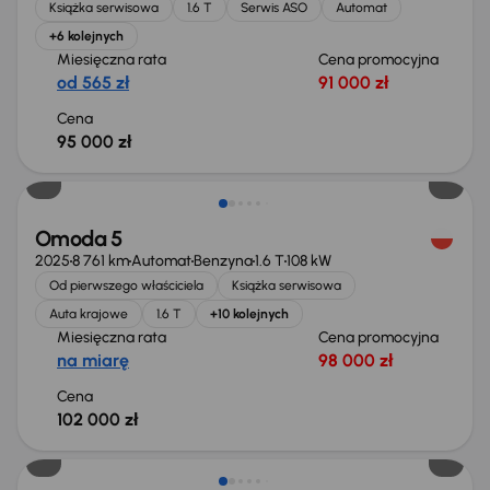
Książka serwisowa
1.6 T
Serwis ASO
Automat
+6 kolejnych
Miesięczna rata
Cena promocyjna
od 565 zł
91 000 zł
Cena
95 000 zł
Od nowego taniej o 17 999 zł
Omoda 5
2025
8 761 km
Automat
Benzyna
1.6 T
108 kW
Od pierwszego właściciela
Książka serwisowa
Auta krajowe
1.6 T
+10 kolejnych
Miesięczna rata
Cena promocyjna
na miarę
98 000 zł
Cena
102 000 zł
Taniej o 2 000 zł