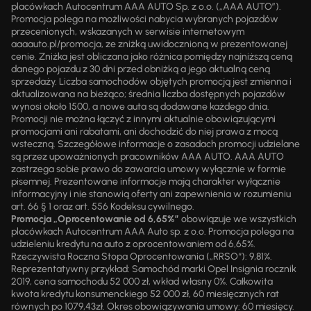
placówkach Autocentrum AAA AUTO Sp. z o.o. („AAA AUTO”).
Promocja polega na możliwości nabycia wybranych pojazdów
przecenionych, wskazanych w serwisie internetowym
aaaauto.pl/promocja, ze zniżką uwidocznioną w prezentowanej
cenie. Zniżka jest obliczana jako różnica pomiędzy najniższą ceną
danego pojazdu z 30 dni przed obniżką a jego aktualną ceną
sprzedaży. Liczba samochodów objętych promocją jest zmienna i
aktualizowana na bieżąco; średnia liczba dostępnych pojazdów
wynosi około 1500, a nowe auta są dodawane każdego dnia.
Promocji nie można łączyć z innymi aktualnie obowiązującymi
promocjami ani rabatami, ani dochodzić do niej prawa z mocą
wsteczną. Szczegółowe informacje o zasadach promocji udzielane
są przez upoważnionych pracowników AAA AUTO. AAA AUTO
zastrzega sobie prawo do zawarcia umowy wyłącznie w formie
pisemnej. Prezentowane informacje mają charakter wyłącznie
informacyjny i nie stanowią oferty ani zapewnienia w rozumieniu
art. 66 § 1 oraz art. 556 Kodeksu cywilnego.
Promocja „Oprocentowanie od 6,65%”
obowiązuje we wszystkich
placówkach Autocentrum AAA Auto sp. z o.o. Promocja polega na
udzieleniu kredytu na auto z oprocentowaniem od 6,65%.
Rzeczywista Roczna Stopa Oprocentowania („RRSO“): 9,81%.
Reprezentatywny przykład: Samochód marki Opel Insignia rocznik
2019, cena samochodu 52 000 zł, wkład własny 0%. Całkowita
kwota kredytu konsumenckiego 52 000 zł, 60 miesięcznych rat
równych po 1079,43zł. Okres obowiązywania umowy: 60 miesięcy.