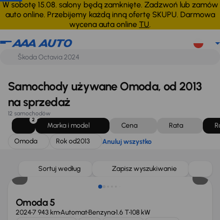
Omoda
Rok od
2013
Anuluj wszystko
W sobotę 15.08. salony będą zamknięte. Zadzwoń lub zamów
auto online. Przebijemy każdą inną ofertę SKUPU. Darmowa
wycena auta online
TU
.
Samochody używane Omoda, od 2013
na sprzedaż
12 samochodów
2
Marka i model
Cena
Rata
R
Omoda
Rok od
2013
Anuluj wszystko
Od nowego taniej o 45 000 zł
Sortuj według
Zapisz wyszukiwanie
Omoda 5
2024
7 943 km
Automat
Benzyna
1.6 T
108 kW