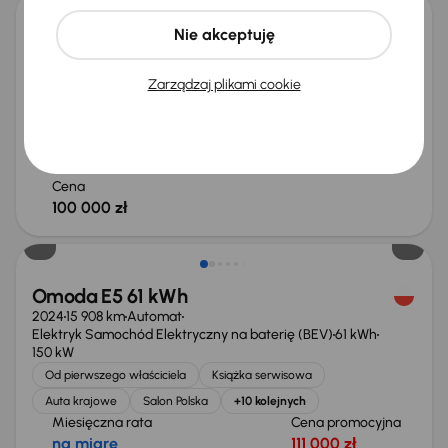
Nie akceptuję
Omoda 5
2025
3 877 km
Automat
Benzyna
1.6 T
108 kW
Zarządzaj plikami cookie
Od pierwszego właściciela
Książka serwisowa
Auta krajowe
1.6 T
+10 kolejnych
Miesięczna rata
Cena promocyjna
na miarę
96 000 zł
Cena
100 000 zł
Od nowego taniej o 24 999 zł
Omoda E5 61 kWh
2024
15 908 km
Automat
Elektryk Samochód Elektryczny na baterię (BEV)
61 kWh
150 kW
Od pierwszego właściciela
Książka serwisowa
Auta krajowe
Salon Polska
+10 kolejnych
Miesięczna rata
Cena promocyjna
na miarę
111 000 zł