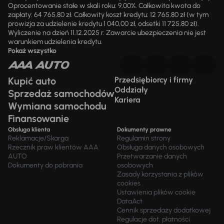
Oprocentowanie stałe w skali roku: 9,00%. Całkowita kwota do
zapłaty: 64 765,80 zł. Całkowity koszt kredytu: 12 765,80 zł (w tym
prowizja za udzielenie kredytu 1 040,00 zł, odsetki 11 725,80 zł).
Wyliczenie na dzień 11.12.2025 r. Zawarcie ubezpieczenia nie jest
warunkiem udzielenia kredytu.
Pokaż wszystko
Kupić auto
Przedsiębiorcy i firmy
Oddziały
Sprzedaż samochodów
Kariera
Wymiana samochodu
Finansowanie
Obsługa klienta
Dokumenty prawne
Reklamacje/Skarga
Regulamin strony
Rzecznik praw klientów AAA
Obsługa danych osobowych
AUTO
Przetwarzanie danych
Dokumenty do pobrania
osobowych
Zasady korzystania z plików
cookies
Ustawienia plików cookie
DataAct
Cennik sprzedaży dodatkowej
Regulacje dot. płatności