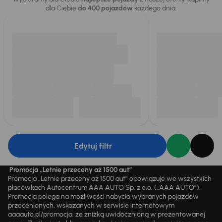
dla Ciebie
do 400 pojazdów
każdego dnia.
Edytuj filtr
Promocja „Letnie przeceny aż 1500 aut”
Promocja „Letnie przeceny aż 1500 aut” obowiązuje we wszystkich
placówkach Autocentrum AAA AUTO Sp. z o.o. („AAA AUTO”).
Promocja polega na możliwości nabycia wybranych pojazdów
przecenionych, wskazanych w serwisie internetowym
aaaauto.pl/promocja, ze zniżką uwidocznioną w prezentowanej