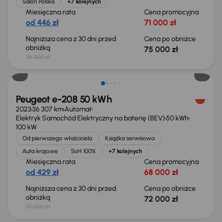
Salon Polska
+7 kolejnych
Miesięczna rata
Cena promocyjna
od 446 zł
71 000 zł
Najniższa cena z 30 dni przed
Cena po obniżce
obniżką
75 000 zł
76 000 zł
Możliwość odliczenia VAT
Peugeot e-208 50 kWh
2023
36 307 km
Automat
Elektryk Samochód Elektryczny na baterię (BEV)
50 kWh
100 kW
Od pierwszego właściciela
Książka serwisowa
Auta krajowe
SoH 100%
+7 kolejnych
Miesięczna rata
Cena promocyjna
od 429 zł
68 000 zł
Najniższa cena z 30 dni przed
Cena po obniżce
obniżką
72 000 zł
70 000 zł