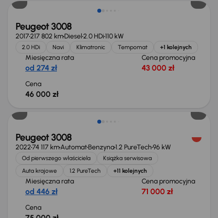
Peugeot 3008
2017
217 802 km
Diesel
2.0 HDi
110 kW
2.0 HDi
Navi
Klimatronic
Tempomat
+1 kolejnych
Miesięczna rata
Cena promocyjna
od 274 zł
43 000 zł
Cena
46 000 zł
Możliwość odliczenia VAT
Peugeot 3008
2022
74 117 km
Automat
Benzyna
1.2 PureTech
96 kW
Od pierwszego właściciela
Książka serwisowa
Auta krajowe
1.2 PureTech
+11 kolejnych
Miesięczna rata
Cena promocyjna
od 446 zł
71 000 zł
Cena
75 000 zł