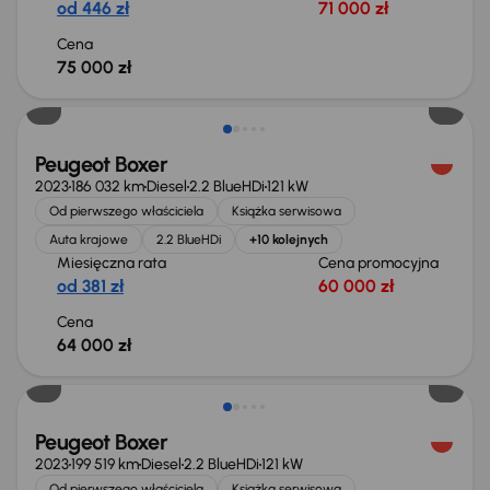
od 446 zł
71 000 zł
Cena
75 000 zł
Możliwość odliczenia VAT
Peugeot Boxer
2023
186 032 km
Diesel
2.2 BlueHDi
121 kW
Od pierwszego właściciela
Książka serwisowa
Auta krajowe
2.2 BlueHDi
+10 kolejnych
Miesięczna rata
Cena promocyjna
od 381 zł
60 000 zł
Cena
64 000 zł
Możliwość odliczenia VAT
Peugeot Boxer
2023
199 519 km
Diesel
2.2 BlueHDi
121 kW
Od pierwszego właściciela
Książka serwisowa