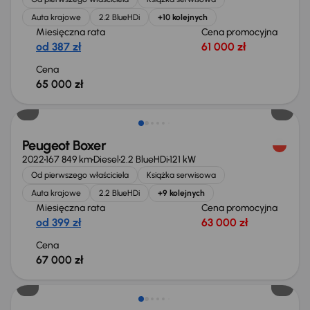
Auta krajowe
2.2 BlueHDi
+10 kolejnych
Miesięczna rata
Cena promocyjna
od 387 zł
61 000 zł
Cena
65 000 zł
Możliwość odliczenia VAT
Peugeot Boxer
2022
167 849 km
Diesel
2.2 BlueHDi
121 kW
Od pierwszego właściciela
Książka serwisowa
Auta krajowe
2.2 BlueHDi
+9 kolejnych
Miesięczna rata
Cena promocyjna
od 399 zł
63 000 zł
Cena
67 000 zł
Możliwość odliczenia VAT