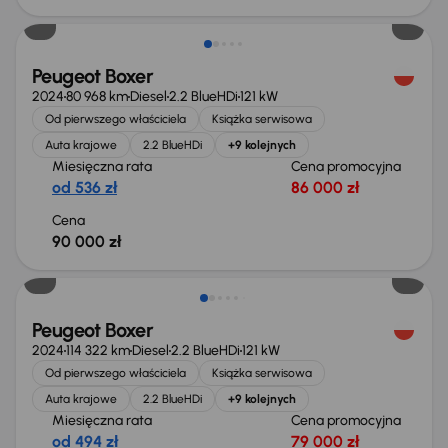
Peugeot Boxer
2024
80 968 km
Diesel
2.2 BlueHDi
121 kW
Od pierwszego właściciela
Książka serwisowa
Auta krajowe
2.2 BlueHDi
+9 kolejnych
Miesięczna rata
Cena promocyjna
od 536 zł
86 000 zł
Cena
90 000 zł
Możliwość odliczenia VAT
Peugeot Boxer
2024
114 322 km
Diesel
2.2 BlueHDi
121 kW
Od pierwszego właściciela
Książka serwisowa
Auta krajowe
2.2 BlueHDi
+9 kolejnych
Miesięczna rata
Cena promocyjna
od 494 zł
79 000 zł