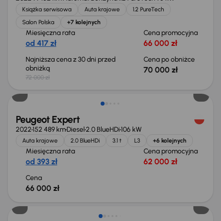
Książka serwisowa
Auta krajowe
1.2 PureTech
Salon Polska
+7 kolejnych
Miesięczna rata
Cena promocyjna
od 417 zł
66 000 zł
Najniższa cena z 30 dni przed
Cena po obniżce
obniżką
70 000 zł
72 000 zł
Możliwość odliczenia VAT
Peugeot Expert
2022
152 489 km
Diesel
2.0 BlueHDi
106 kW
Auta krajowe
2.0 BlueHDi
3.1 t
L3
+6 kolejnych
Miesięczna rata
Cena promocyjna
od 393 zł
62 000 zł
Cena
66 000 zł
Możliwość odliczenia VAT