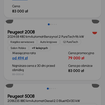
Cena
83 000 zł
Taniej o 2 000 zł
Peugeot 2008
2024
58 480 km
Automat
Benzyna
1.2 PureTech
96 kW
Książka serwisowa
Auta krajowe
1.2 PureTech
Salon Polska
+9 kolejnych
Miesięczna rata
Cena promocyjna
od 494 zł
79 000 zł
Najniższa cena z 30 dni przed
Cena po obniżce
obniżką
83 000 zł
85 000 zł
Peugeot 5008
2018
235 880 km
Automat
Diesel
2.0 BlueHDi
130 kW