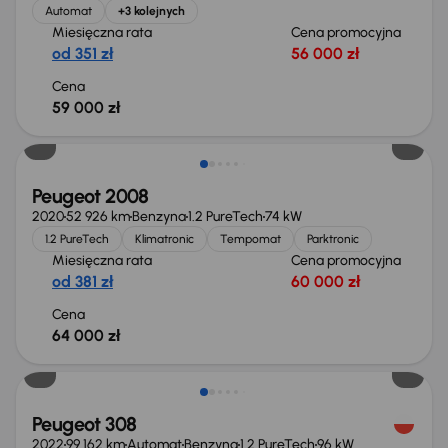
Automat
+3 kolejnych
Miesięczna rata
Cena promocyjna
od 351 zł
56 000 zł
Cena
59 000 zł
Peugeot 2008
2020
52 926 km
Benzyna
1.2 PureTech
74 kW
1.2 PureTech
Klimatronic
Tempomat
Parktronic
Miesięczna rata
Cena promocyjna
od 381 zł
60 000 zł
Cena
64 000 zł
Taniej o 2 000 zł
Peugeot 308
2022
99 162 km
Automat
Benzyna
1.2 PureTech
96 kW