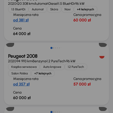
2020
120 308 km
Automat
Diesel
1.5 BlueHDi
96 kW
1.5 BlueHDi
Automat
Skóra
Navi
+4 kolejnych
Miesięczna rata
Cena promocyjna
od 381 zł
60 000 zł
Cena
64 000 zł
Peugeot 2008
2020
94 993 km
Benzyna
1.2 PureTech
96 kW
Książka serwisowa
Auta krajowe
1.2 PureTech
Salon Polska
+7 kolejnych
Miesięczna rata
Cena promocyjna
od 357 zł
57 000 zł
Cena
60 000 zł