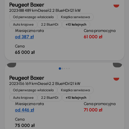
Peugeot Boxer
2023
188 489 km
Diesel
2.2 BlueHDi
121 kW
Od pierwszego właściciela
Książka serwisowa
Auta krajowe
2.2 BlueHDi
+10 kolejnych
Miesięczna rata
Cena promocyjna
od 387 zł
61 000 zł
Cena
65 000 zł
Możliwość odliczenia VAT
Peugeot Boxer
2023
156 169 km
Diesel
2.2 BlueHDi
121 kW
Od pierwszego właściciela
Książka serwisowa
Auta krajowe
2.2 BlueHDi
+10 kolejnych
Miesięczna rata
Cena promocyjna
od 446 zł
71 000 zł
Cena
75 000 zł
Możliwość odliczenia VAT