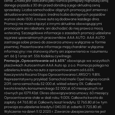
cenie. Zniżka jest obliczana jako różnica pomiędzy najniższą ceną
danego pojazdu z 30 dni przed obniżką a jego aktualną ceną
sprzedaży. Liczba samochodów objętych promocją jest zmienna i
aktualizowana na bieżąco; średnia liczba dostępnych pojazdów
wynosi około 1500, a nowe auta są dodawane każdego dnia.
Promocji nie można łączyć z innymi aktualnie obowiązującymi
promocjami ani rabatami, ani dochodzić do niej prawa z mocą
wsteczną. Szczegółowe informacje o zasadach promocji udzielane
są przez upoważnionych pracowników AAA AUTO. AAA AUTO
zastrzega sobie prawo do zawarcia umowy wyłącznie w formie
pisemnej. Prezentowane informacje mają charakter wyłącznie
informacyjny i nie stanowią oferty ani zapewnienia w rozumieniu
art. 66 § 1 oraz art. 556 Kodeksu cywilnego.
Promocja „Oprocentowanie od 6,65%”
obowiązuje we wszystkich
placówkach Autocentrum AAA Auto sp. z o.o. Promocja polega na
udzieleniu kredytu na auto z oprocentowaniem od 6,65%.
Rzeczywista Roczna Stopa Oprocentowania („RRSO“): 9,81%.
Reprezentatywny przykład: Samochód marki Opel Insignia rocznik
2019, cena samochodu 52 000 zł, wkład własny 0%. Całkowita
kwota kredytu konsumenckiego 52 000 zł, 60 miesięcznych rat
równych po 1079,43zł. Okres obowiązywania umowy: 60 miesięcy.
Oprocentowanie stałe w skali roku: 9,00%. Całkowita kwota do
zapłaty: 64 765,80 zł. Całkowity koszt kredytu: 12 765,80 zł (w tym
prowizja za udzielenie kredytu 1 040,00 zł, odsetki 11 725,80 zł).
Wyliczenie na dzień 11.12.2025 r. Zawarcie ubezpieczenia nie jest