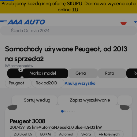
Peugeot
Rok od
2013
Anuluj wszystko
Przebijemy każdą inną ofertę SKUPU. Darmowa wycena auta
online
TU
.
Samochody używane Peugeot, od 2013
na sprzedaż
169 samochodów
2
Marka i model
Cena
Rata
R
Peugeot
Rok od
2013
Anuluj wszystko
Sortuj według
Zapisz wyszukiwanie
Peugeot 3008
2017
139 185 km
Automat
Diesel
2.0 BlueHDi
133 kW
2.0 BlueHDi
180 KM
Automat
Skóra
+6 kolejnych