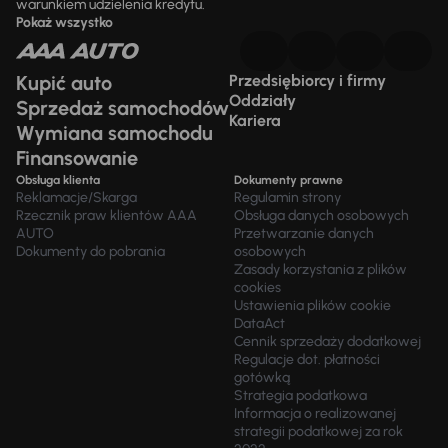
warunkiem udzielenia kredytu.
Pokaż wszystko
Kupić auto
Przedsiębiorcy i firmy
Oddziały
Sprzedaż samochodów
Kariera
Wymiana samochodu
Finansowanie
Obsługa klienta
Dokumenty prawne
Reklamacje/Skarga
Regulamin strony
Rzecznik praw klientów AAA
Obsługa danych osobowych
AUTO
Przetwarzanie danych
Dokumenty do pobrania
osobowych
Zasady korzystania z plików
cookies
Ustawienia plików cookie
DataAct
Cennik sprzedaży dodatkowej
Regulacje dot. płatności
gotówką
Strategia podatkowa
Informacja o realizowanej
strategii podatkowej za rok