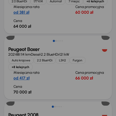
2.0 BlueHDi
177 KM
Automat
7 miejsc
+6 kolejnych
Miesięczna rata
Cena promocyjna
od 381 zł
60 000 zł
Cena
64 000 zł
Możliwość odliczenia VAT
Peugeot Boxer
2021
88 114 km
Diesel
2.2 BlueHDi
121 kW
Auta krajowe
2.2 BlueHDi
L3H2
Furgon
+8 kolejnych
Miesięczna rata
Cena promocyjna
od 417 zł
66 000 zł
Cena
70 000 zł
Taniej o 2 000 zł
Peugeot 2008