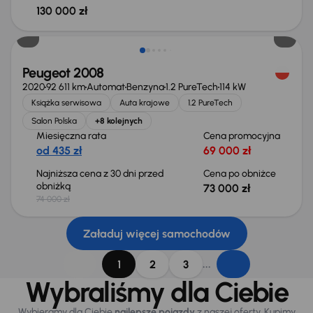
130 000 zł
Taniej o 1 000 zł
Peugeot 2008
2020
92 611 km
Automat
Benzyna
1.2 PureTech
114 kW
Książka serwisowa
Auta krajowe
1.2 PureTech
Salon Polska
+8 kolejnych
Miesięczna rata
Cena promocyjna
od 435 zł
69 000 zł
Najniższa cena z 30 dni przed
Cena po obniżce
obniżką
73 000 zł
74 000 zł
Załaduj więcej samochodów
...
1
2
3
Wybraliśmy dla Ciebie
Wybieramy dla Ciebie
najlepsze pojazdy
z naszej oferty. Kupimy