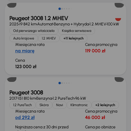
Peugeot 3008 1.2 MHEV
2025
19 842 km
Automat
Benzyna + Hybryda
1.2 MHEV
100 kW
Od pierwszego właściciela
Książka serwisowa
Auta krajowe
1.2 MHEV
+11 kolejnych
Miesięczna rata
Cena promocyjna
na miarę
119 000 zł
Cena
123 000 zł
Peugeot 3008
2017
151 810 km
Benzyna
1.2 PureTech
96 kW
1.2 PureTech
Skóra
Navi
Klimatronic
+2 kolejnych
Miesięczna rata
Cena promocyjna
od 292 zł
46 000 zł
Najniższa cena z 30 dni przed
Cena po obniżce