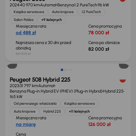
2024
40 970 km
Automat
Benzyna
1.2 PureTech
96 kW
Książka serwisowa
Auta krajowe
1.2 PureTech
Salon Polska
+9 kolejnych
Miesięczna rata
Cena promocyjna
od 488 zł
78 000 zł
Najniższa cena z 30 dni przed
Cena po obniżce
obniżką
82 000 zł
84 000 zł
Możliwość odliczenia VAT
Peugeot 508 Hybrid 225
2023
31 797 km
Automat
Benzyna Plug-in Hybrid EV (PHEV) (Plug-in Hybrid)
Hybrid 225
165 kW
Od pierwszego właściciela
Książka serwisowa
Auta krajowe
Hybrid 225
+11 kolejnych
Miesięczna rata
Cena promocyjna
na miarę
126 000 zł
Cena