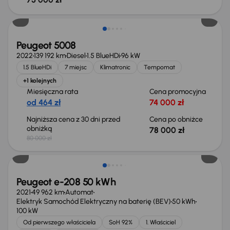
Taniej o 2 000 zł
Peugeot 5008
2022
139 192 km
Diesel
1.5 BlueHDi
96 kW
1.5 BlueHDi
7 miejsc
Klimatronic
Tempomat
+1 kolejnych
Miesięczna rata
Cena promocyjna
od 464 zł
74 000 zł
Najniższa cena z 30 dni przed
Cena po obniżce
obniżką
78 000 zł
80 000 zł
Peugeot e-208 50 kWh
2021
49 962 km
Automat
Elektryk Samochód Elektryczny na baterię (BEV)
50 kWh
100 kW
Od pierwszego właściciela
SoH 92%
1. Właściciel