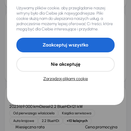
68 000 zł
Możliwość odliczenia VAT
Używamy plików cookie, aby przeglądanie naszej
witryny było dla Ciebie jak najwygodniejsze. Pliki
cookie służą nam do ulepszania naszych usług, a
jednocześnie możemy lepiej oferować Ci treści, które
Peugeot Boxer
mogą być dla Ciebie interesujące i przydatne.
2023
162 116 km
Diesel
2.2 BlueHDi
121 kW
Od pierwszego właściciela
Książka serwisowa
Zaakceptuj wszystko
Auta krajowe
2.2 BlueHDi
+5 kolejnych
Miesięczna rata
Cena promocyjna
od 435 zł
69 000 zł
Nie akceptuję
Cena
73 000 zł
Możliwość odliczenia VAT
Zarządzaj plikami cookie
Peugeot Boxer
2023
169 000 km
Diesel
2.2 BlueHDi
121 kW
Od pierwszego właściciela
Książka serwisowa
Auta krajowe
2.2 BlueHDi
+10 kolejnych
Miesięczna rata
Cena promocyjna