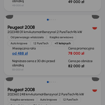
obniżką
49 000 zł
48 000 zł
Taniej o 1 000 zł
Peugeot 2008
2023
48 011 km
Automat
Benzyna
1.2 PureTech
96 kW
Od pierwszego właściciela
Książka serwisowa
Auta krajowe
1.2 PureTech
+11 kolejnych
Miesięczna rata
Cena promocyjna
od 488 zł
78 000 zł
Najniższa cena z 30 dni przed
Cena po obniżce
obniżką
82 000 zł
83 000 zł
Taniej o 1 000 zł
Peugeot 2008
2023
60 248 km
Automat
Benzyna
1.2 PureTech
96 kW
Książka serwisowa
Auta krajowe
1.2 PureTech