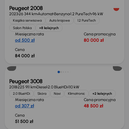
Peugeot 2008
2023
26 344 km
Automat
Benzyna
1.2 PureTech
96 kW
Książka serwisowa
Auta krajowe
1.2 PureTech
Salon Polska
+8 kolejnych
Miesięczna rata
Cena promocyjna
od 500 zł
80 000 zł
Cena
84 000 zł
Peugeot 3008
2018
225 911 km
Diesel
2.0 BlueHDi
110 kW
2.0 BlueHDi
Skóra
Navi
Klimatronic
+2 kolejnych
Miesięczna rata
Cena promocyjna
od 307 zł
48 500 zł
Cena
51 500 zł
Świeżo skupione