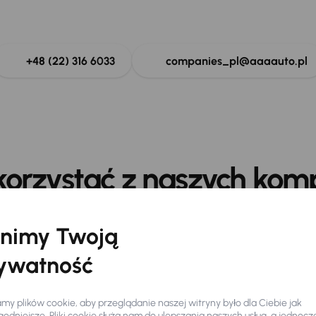
ół ekspertów ds. mobilności firmowej jest do Państwa d
+48 (22) 316 6033
companies_pl@aaaauto.pl
korzystać z naszych kom
ż
Skup samoc
nimy Twoją
odów
Skupujemy wszystkie ty
ywatność
korzystnych warunkach
Atrakcyjne rabaty już od
j oferty – mamy dla Ciebie
nad 5 000 samochodów z
Pieniądze przylejemy w c
y plików cookie, aby przeglądanie naszej witryny było dla Ciebie jak
iczenia VAT oraz 1 000
Możliwość sprzedaży na m
odniejsze. Pliki cookie służą nam do ulepszania naszych usług, a jednocz