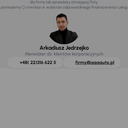
dla firmy lub sprzedaży istniejącej floty.
 pomożemy Ci również w wyborze odpowiedniego finansowania i usług 
Arkadiusz Jedrzejko
Menedżer ds. klientów korporacyjnych
+48( 22)316 622 5
firmy@aaaauto.pl
ferta samochodów 