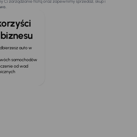
y Ci zarządzanie flotą oraz zapewnimy sprzedaż, skup i
two.
orzyści
 biznesu
odbierzesz auto w
d dwóch samochodów
eczenie od wad
nicznych
rzedsiębiorców