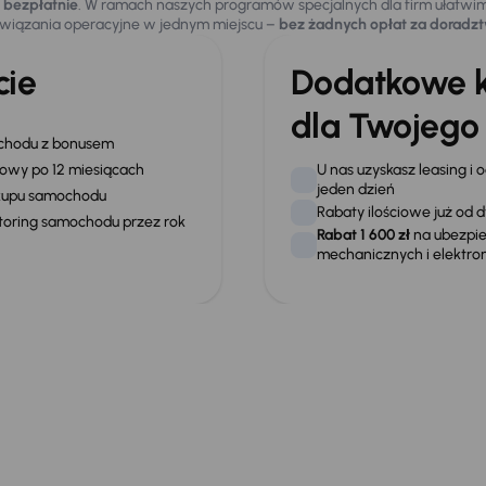
 bezpłatnie
. W ramach naszych programów specjalnych dla firm ułatwim
wiązania operacyjne w jednym miejscu –
bez żadnych opłat za doradz
cie
Dodatkowe k
dla Twojego
hodu z bonusem
U nas uzyskasz leasing i 
sowy po 12 miesiącach
jeden dzień
upu samochodu
Rabaty ilościowe już o
toring samochodu przez rok
Rabat 1 600 zł
na ubezpi
mechanicznych i elektro
szą infolinię dla p