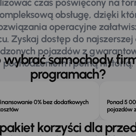
izować czas poświęcony na for
ompleksową obsługę, dzięki któr
rozwiązania operacyjne załatwi
cu. Zyskaj dostęp do najszerszej 
dzonych pojazdów z gwarant
o wybrać samochody fir
pochodzeniem i pełną historią.
programach?
Korzyści z aut firmowych v
Pakiet korzyści za
Nasze
Nasz
AAA AUTO
darmo
atuty
dysp
Finansowanie 0% bez dodatkowych
Ponad 5 0
kosztów
pojazdów z
pakiet korzyści dla prze