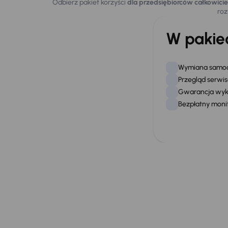
Odbierz pakiet korzyści
dla przedsiębiorców całkowicie
roz
W pakie
Wymiana samoc
Przegląd serwi
Gwarancja wyk
Bezpłatny moni
Zadzwoń na na