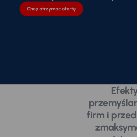
Chcę otrzymać ofertę
Efekt
przemyślan
firm i prze
zmaksyma