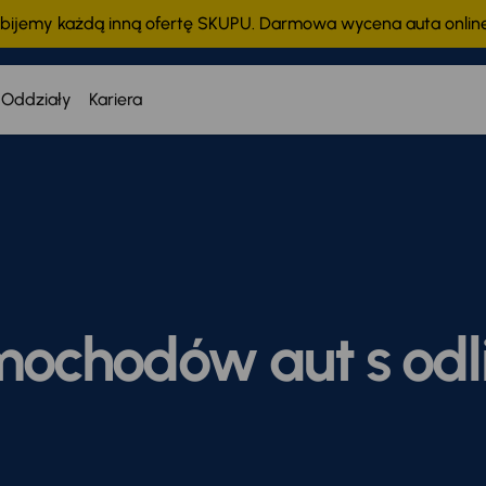
bijemy każdą inną ofertę SKUPU. Darmowa wycena auta onli
Oddziały
Kariera
mochodów aut s od