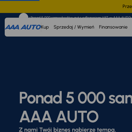
Prze
Ponad 5 000 samochodów aut s odliczeniem VAT w AAA AUTO
Kup
Sprzedaj / Wymień
Finansowanie
Ponad 5 000 sa
AAA AUTO
Z nami Twój biznes nabierze tempa.