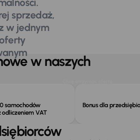
malności.
ej sprzedaż,
sz w jednym
oferty
owanym
mowe w naszych
 zespół jest do Twojej
Chcę otrzymać ofertę
ozycji
00 samochodów
Bonus dla przedsiębi
 odliczeniem VAT
dsiębiorców