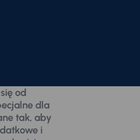
się od
ecjalne dla
ane tak, aby
datkowe i