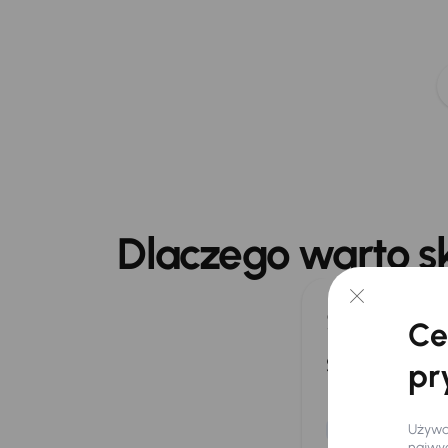
Nasz zesp
Dlaczego warto s
Sprzeda
Ce
samoch
pr
Wybierz z nasze
19 000 aut, po
Używam
możliwością odl
najwyg