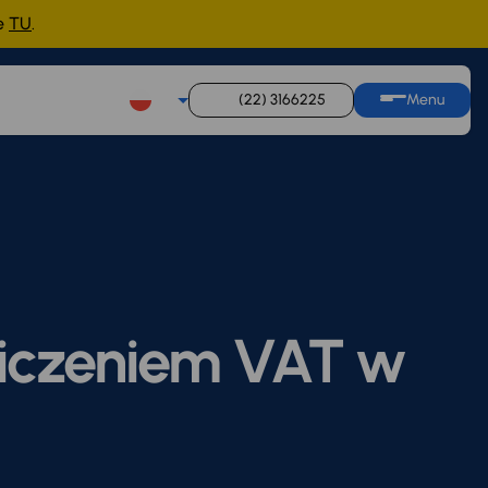
ne
TU
.
(22) 3166225
Menu
liczeniem VAT w