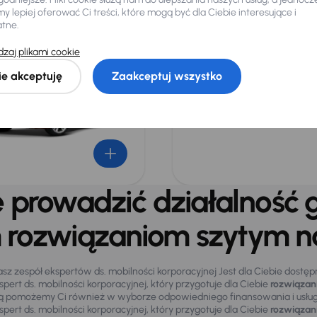
ostawczych.
bezpłatnym dojazdem do 
 lepiej oferować Ci treści, które mogą być dla Ciebie interesujące i
ycji samochody wszystkich
atne.
ów, dostępne od ręki.
każdego przedsiębiorcy
zaj plikami cookie
 korzyści.
ie akceptuję
Zaakceptuj wszystko
e prowadzić działalność 
 rozwiązaniom szytym na
sz zespół ekspertów ds. mobilności korporacyjnej Jest dla Ciebie dostęp
pert ds. mobilności korporacyjnej, który przygotuje dla Ciebie
rozwiązani
ością pomożemy Ci również w wyborze odpowiedniego finansowania i usług 
pert ds. mobilności korporacyjnej, który przygotuje dla Ciebie
rozwiązani