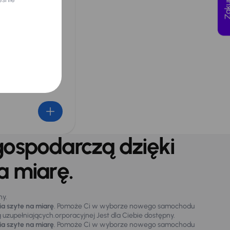
klienta
gospodarczą dzięki
 miarę.
ny.
a szyte na miarę
. Pomoże Ci w wyborze nowego samochodu
uzupełniających.orporacyjnej Jest dla Ciebie dostępny.
a szyte na miarę
. Pomoże Ci w wyborze nowego samochodu