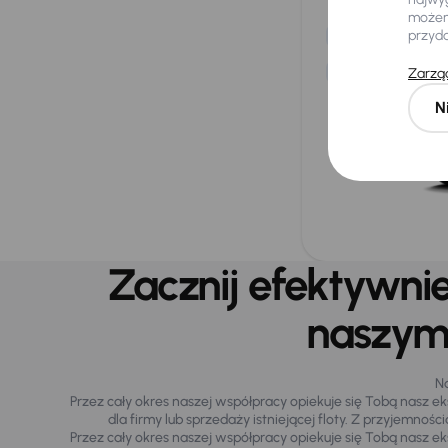
samochodów d
możemy
Mamy do dyspoz
przyd
marek i rozmiar
Dodatkowo dla 
Zarząd
bezpłatny pakiet
N
Zacznij efektywni
naszym
Na
Przez cały okres naszej współpracy opiekuje się Tobą nasz eks
dla firmy lub sprzedaży istniejącej floty. Z przyjemn
Przez cały okres naszej współpracy opiekuje się Tobą nasz eks