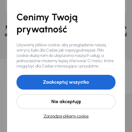
obniżką
103 000 zł
105 000 zł
Cenimy Twoją
prywatność
Nie wybrałeś auto z oferty? Nie szkodzi, w naszych
oddziałach w Czechach i na Słowacji możemy mieć
podobne samochody, których szukasz.
Używamy plików cookie, aby przeglądanie naszej
witryny było dla Ciebie jak najwygodniejsze. Pliki
Znajdź podobny samochód
cookie służą nam do ulepszania naszych usług, a
Wybraliśmy dla Ciebie
jednocześnie możemy lepiej oferować Ci treści, które
mogą być dla Ciebie interesujące i przydatne.
Wybieramy dla Ciebie
najlepsze pojazdy
z naszej oferty. Kupimy
dla Ciebie
do 400 pojazdów
każdego dnia.
Zaakceptuj wszystko
Nie akceptuję
Zarządzaj plikami cookie