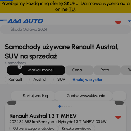
Renault
Austral
SUV
Anuluj wszystko
Przebijemy każdą inną ofertę SKUPU. Darmowa wycena auta
online
TU
.
Samochody używane Renault Austral,
SUV na sprzedaż
4 samochody
3
Marka i model
Cena
Rata
R
Renault
Austral
SUV
Anuluj wszystko
Taniej o 1 500 zł
Sortuj według
Zapisz wyszukiwanie
Renault Austral 1.3 T MHEV
2024
34 653 km
Benzyna + Hybryda
1.3 T MHEV
103 kW
Od pierwszego właściciela
Książka serwisowa