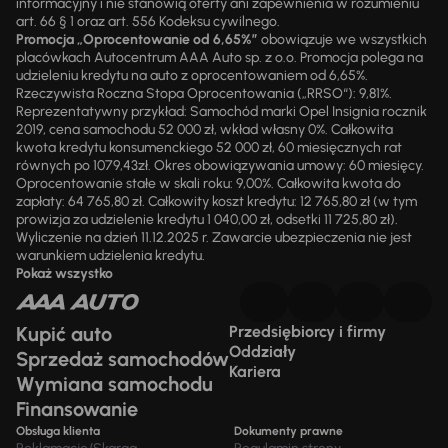
informacyjny i nie stanowią oferty ani zapewnienia w rozumieniu
art. 66 § 1 oraz art. 556 Kodeksu cywilnego.
Promocja „Oprocentowanie od 6,65%”
obowiązuje we wszystkich
placówkach Autocentrum AAA Auto sp. z o.o. Promocja polega na
udzieleniu kredytu na auto z oprocentowaniem od 6,65%.
Rzeczywista Roczna Stopa Oprocentowania („RRSO“): 9,81%.
Reprezentatywny przykład: Samochód marki Opel Insignia rocznik
2019, cena samochodu 52 000 zł, wkład własny 0%. Całkowita
kwota kredytu konsumenckiego 52 000 zł, 60 miesięcznych rat
równych po 1079,43zł. Okres obowiązywania umowy: 60 miesięcy.
Oprocentowanie stałe w skali roku: 9,00%. Całkowita kwota do
zapłaty: 64 765,80 zł. Całkowity koszt kredytu: 12 765,80 zł (w tym
prowizja za udzielenie kredytu 1 040,00 zł, odsetki 11 725,80 zł).
Wyliczenie na dzień 11.12.2025 r. Zawarcie ubezpieczenia nie jest
warunkiem udzielenia kredytu.
Pokaż wszystko
Kupić auto
Przedsiębiorcy i firmy
Oddziały
Sprzedaż samochodów
Kariera
Wymiana samochodu
Finansowanie
Obsługa klienta
Dokumenty prawne