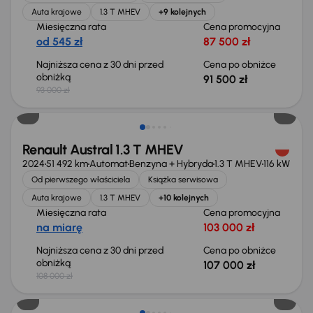
Auta krajowe
1.3 T MHEV
+9 kolejnych
Miesięczna rata
Cena promocyjna
od 545 zł
87 500 zł
Najniższa cena z 30 dni przed
Cena po obniżce
obniżką
91 500 zł
93 000 zł
Taniej o 1 000 zł
Renault Austral 1.3 T MHEV
2024
51 492 km
Automat
Benzyna + Hybryda
1.3 T MHEV
116 kW
Od pierwszego właściciela
Książka serwisowa
Auta krajowe
1.3 T MHEV
+10 kolejnych
Miesięczna rata
Cena promocyjna
na miarę
103 000 zł
Najniższa cena z 30 dni przed
Cena po obniżce
obniżką
107 000 zł
108 000 zł
Taniej o 3 000 zł