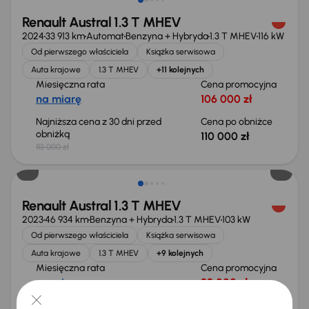
Renault Austral 1.3 T MHEV
2024
33 913 km
Automat
Benzyna + Hybryda
1.3 T MHEV
116 kW
Od pierwszego właściciela
Książka serwisowa
Auta krajowe
1.3 T MHEV
+11 kolejnych
Miesięczna rata
Cena promocyjna
na miarę
106 000 zł
Najniższa cena z 30 dni przed
Cena po obniżce
obniżką
110 000 zł
113 000 zł
Taniej o 2 000 zł
Renault Austral 1.3 T MHEV
2023
46 934 km
Benzyna + Hybryda
1.3 T MHEV
103 kW
Od pierwszego właściciela
Książka serwisowa
Auta krajowe
1.3 T MHEV
+9 kolejnych
Miesięczna rata
Cena promocyjna
na miarę
99 000 zł
Najniższa cena z 30 dni przed
Cena po obniżce