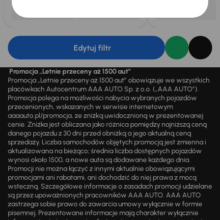
Edytuj filtr
Promocja „Letnie przeceny aż 1500 aut”
Promocja „Letnie przeceny aż 1500 aut” obowiązuje we wszystkich
placówkach Autocentrum AAA AUTO Sp. z o.o. („AAA AUTO”).
Promocja polega na możliwości nabycia wybranych pojazdów
przecenionych, wskazanych w serwisie internetowym
aaaauto.pl/promocja, ze zniżką uwidocznioną w prezentowanej
cenie. Zniżka jest obliczana jako różnica pomiędzy najniższą ceną
danego pojazdu z 30 dni przed obniżką a jego aktualną ceną
sprzedaży. Liczba samochodów objętych promocją jest zmienna i
aktualizowana na bieżąco; średnia liczba dostępnych pojazdów
wynosi około 1500, a nowe auta są dodawane każdego dnia.
Promocji nie można łączyć z innymi aktualnie obowiązującymi
promocjami ani rabatami, ani dochodzić do niej prawa z mocą
wsteczną. Szczegółowe informacje o zasadach promocji udzielane
są przez upoważnionych pracowników AAA AUTO. AAA AUTO
zastrzega sobie prawo do zawarcia umowy wyłącznie w formie
pisemnej. Prezentowane informacje mają charakter wyłącznie