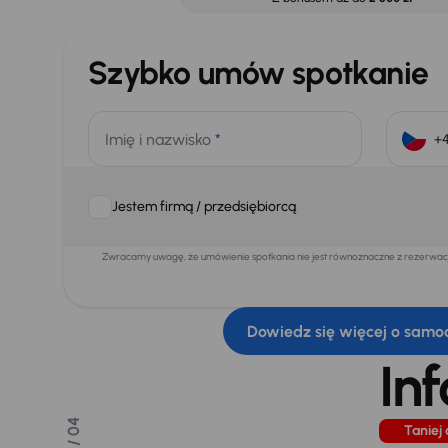
Szybko umów spotkanie
Imię i nazwisko
*
Jestem firmą / przedsiębiorcą
Zwracamy uwagę, że umówienie spotkania nie jest równoznaczne z rezerwacją
Dowiedz się więcej o samo
In
/ 04
Taniej 