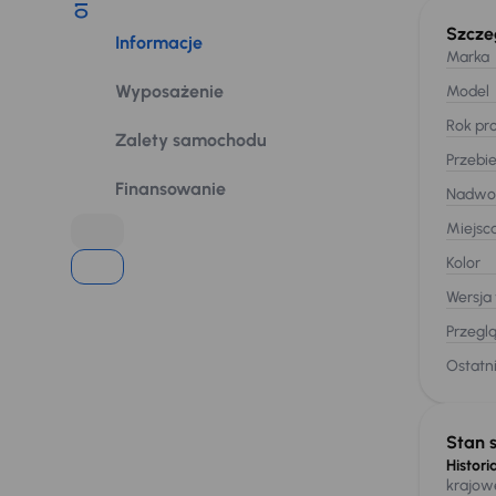
01
Szcze
Informacje
Marka
Wyposażenie
Model
Rok pro
Zalety samochodu
Przebi
Finansowanie
Nadwo
Miejsc
Kolor
Wersja
Przegl
Ostatni
Stan 
Historia
krajow