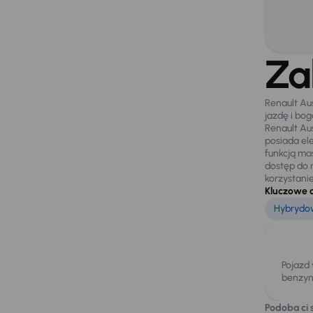
Za
Renault Au
jazdę i bo
Renault Au
posiada el
funkcją ma
dostęp do 
korzystani
Kluczowe 
Hybrydow
Pojazd
benzyn
Podoba ci s