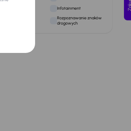
f
Infotainment
Rozpoznawanie znaków
odłokietnik
drogowych