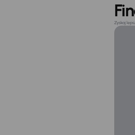
Fi
Zyskaj lep