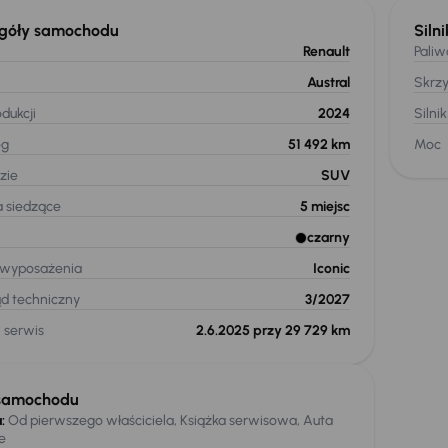
góły samochodu
Silni
Renault
Paliw
Austral
Skrz
dukcji
2024
Silnik
eg
51 492 km
Moc
zie
SUV
a siedzące
5
miejsc
czarny
 wyposażenia
Iconic
ąd techniczny
3/2027
 serwis
2.6.2025 przy 29 729 km
samochodu
:
Od pierwszego właściciela, Książka serwisowa, Auta
e