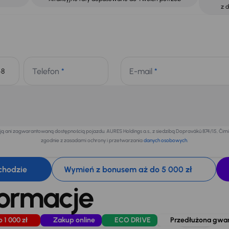
z 
Telefon
*
E-mail
*
+48
 ani zagwarantowaną dostępnością pojazdu. AURES Holdings a.s., z siedzibą Dopraváků 874/15, Či
zgodnie z zasadami ochrony i przetwarzania
danych osobowych
.
chodzie
Wymień z bonusem aż do 5 000 zł
formacje
o 1 000 zł
Zakup online
ECO DRIVE
Przedłużona gwara