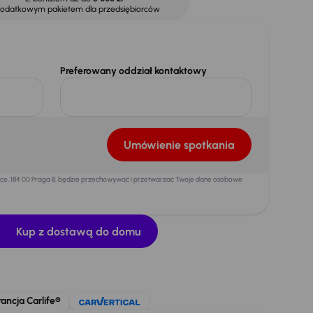
dodatkowym pakietem dla przedsiębiorców
Preferowany oddział kontaktowy
Umówienie spotkania
mice, 184 00 Praga 8, będzie przechowywać i przetwarzać Twoje dane osobowe
Kup z dostawą do domu
ncja Carlife®