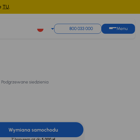
ne
TU
.
800 033 000
Menu
Taniej o 1 000 zł
Cena po obniżce
Cena promocyjna na
107 000 zł
kredyt
Podgrzewane siedzienia
103 000 zł
Najniższa cena z 30dni
przed obniżką
108 000 zł
Podgrzewane siedzienia
Wymiana samochodu
Z bonusem aż do
5 000 zł