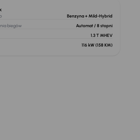
k
o
Benzyna
+ Mild-Hybrid
ynia biegów
Automat
/ 8 stopni
1.3 T MHEV
116 kW
(158 KM)