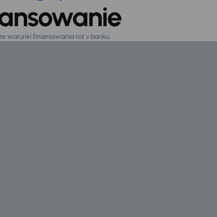
nansowanie
sze warunki finansowania niż v banku.