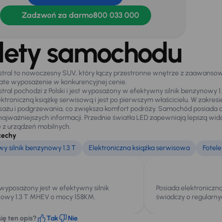
Zadzwoń za darmo
800 033 000
lety samochodu
stral to nowoczesny SUV, który łączy przestronne wnętrze z zaawans
gate wyposażenie w konkurencyjnej cenie.
stral pochodzi z Polski i jest wyposażony w efektywny silnik benzynowy 
ektroniczną książkę serwisową i jest po pierwszym właścicielu. W zakresi
sażu i podgrzewania, co zwiększa komfort podróży. Samochód posiada au
najważniejszych informacji. Przednie światła LED zapewniają lepszą 
e z urządzeń mobilnych.
cechy
y silnik benzynowy 1.3 T
Elektroniczna książka serwisowa
Fotel
 wyposażony jest w efektywny silnik
Posiada elektroniczn
owy 1.3 T MHEV o mocy 158KM.
świadczy o regularny
ię ten opis?
Tak
Nie