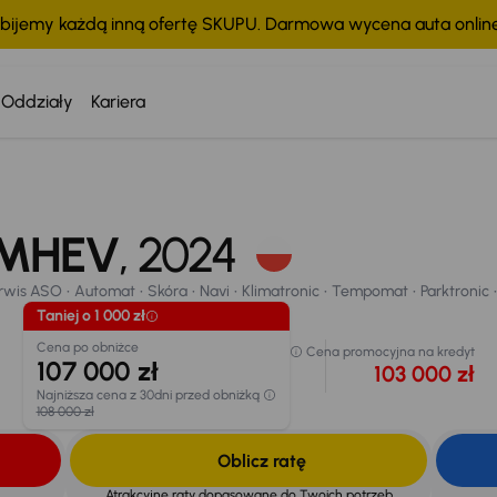
bijemy każdą inną ofertę SKUPU. Darmowa wycena auta onli
Oddziały
Kariera
wis ASO
Automat
Skóra
Navi
Klimatronic
Tempomat
Parktronic
T MHEV
, 2024
chodu
rwis ASO
Automat
Skóra
Navi
Klimatronic
Tempomat
Parktronic
Taniej o 1 000 zł
Cena po obniżce
Cena promocyjna na kredyt
107 000 zł
103 000 zł
Najniższa cena z 30dni przed obniżką
108 000 zł
Oblicz ratę
Atrakcyjne raty dopasowane do Twoich potrzeb