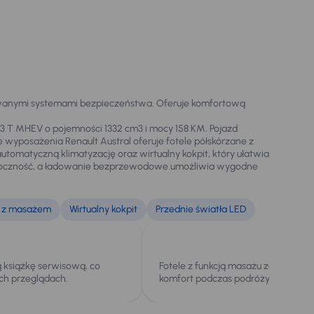
owanymi systemami bezpieczeństwa. Oferuje komfortową
1.3 T MHEV o pojemności 1332 cm3 i mocy 158 KM. Pojazd
e wyposażenia Renault Austral oferuje fotele półskórzane z
tomatyczną klimatyzację oraz wirtualny kokpit, który ułatwia
widoczność, a ładowanie bezprzewodowe umożliwia wygodne
e z masażem
Wirtualny kokpit
Przednie światła LED
ą książkę serwisową, co
Fotele z funkcją masażu zapewniaj
ch przeglądach.
komfort podczas podróży.