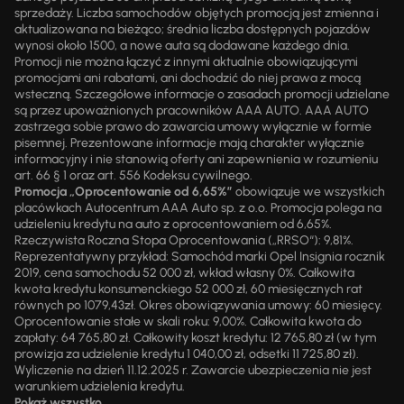
sprzedaży. Liczba samochodów objętych promocją jest zmienna i
aktualizowana na bieżąco; średnia liczba dostępnych pojazdów
wynosi około 1500, a nowe auta są dodawane każdego dnia.
Promocji nie można łączyć z innymi aktualnie obowiązującymi
promocjami ani rabatami, ani dochodzić do niej prawa z mocą
wsteczną. Szczegółowe informacje o zasadach promocji udzielane
są przez upoważnionych pracowników AAA AUTO. AAA AUTO
zastrzega sobie prawo do zawarcia umowy wyłącznie w formie
pisemnej. Prezentowane informacje mają charakter wyłącznie
informacyjny i nie stanowią oferty ani zapewnienia w rozumieniu
art. 66 § 1 oraz art. 556 Kodeksu cywilnego.
Promocja „Oprocentowanie od 6,65%”
obowiązuje we wszystkich
placówkach Autocentrum AAA Auto sp. z o.o. Promocja polega na
udzieleniu kredytu na auto z oprocentowaniem od 6,65%.
Rzeczywista Roczna Stopa Oprocentowania („RRSO“): 9,81%.
Reprezentatywny przykład: Samochód marki Opel Insignia rocznik
2019, cena samochodu 52 000 zł, wkład własny 0%. Całkowita
kwota kredytu konsumenckiego 52 000 zł, 60 miesięcznych rat
równych po 1079,43zł. Okres obowiązywania umowy: 60 miesięcy.
Oprocentowanie stałe w skali roku: 9,00%. Całkowita kwota do
zapłaty: 64 765,80 zł. Całkowity koszt kredytu: 12 765,80 zł (w tym
prowizja za udzielenie kredytu 1 040,00 zł, odsetki 11 725,80 zł).
Wyliczenie na dzień 11.12.2025 r. Zawarcie ubezpieczenia nie jest
warunkiem udzielenia kredytu.
Pokaż wszystko