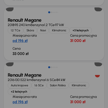
Renault Megane
2018
95 240 km
Benzyna
1.2 TCe
97 kW
1.2 TCe
Skóra
Navi
Klimatronic
+3 kolejnych
Miesięczna rata
Cena promocyjna
od 196 zł
31 000 zł
Cena
33 000 zł
Renault Megane
2016
130 522 km
Benzyna
1.6 SCe
84 kW
Auta krajowe
1.6 SCe
Salon Polska
Klimatronic
+2 kolejnych
Miesięczna rata
Cena promocyjna
od 196 zł
31 000 zł