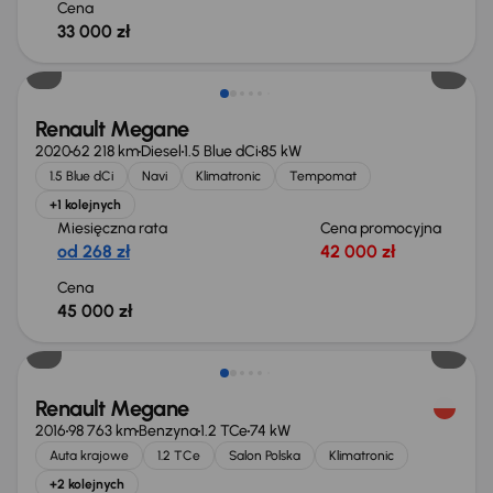
Cena
33 000 zł
Renault Megane
2020
62 218 km
Diesel
1.5 Blue dCi
85 kW
1.5 Blue dCi
Navi
Klimatronic
Tempomat
+1 kolejnych
Miesięczna rata
Cena promocyjna
od 268 zł
42 000 zł
Cena
45 000 zł
Taniej o 500 zł
Renault Megane
2016
98 763 km
Benzyna
1.2 TCe
74 kW
Auta krajowe
1.2 TCe
Salon Polska
Klimatronic
+2 kolejnych