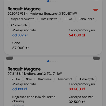
Renault Megane
2020
72 938 km
Automat
Benzyna
1.3 TCe
117 kW
Książka serwisowa
Auta krajowe
1.3 TCe
Salon Polska
+7 kolejnych
Miesięczna rata
Cena promocyjna
od 339 zł
54 000 zł
Cena
57 000 zł
Taniej o 500 zł
Renault Megane
2018
115 814 km
Benzyna
1.2 TCe
74 kW
1.2 TCe
Navi
Klimatronic
Tempomat
+1 kolejnych
Miesięczna rata
Cena promocyjna
od 193 zł
30 500 zł
Najniższa cena z 30 dni przed
Cena po obniżce
obniżką
32 500 zł
33 000 zł