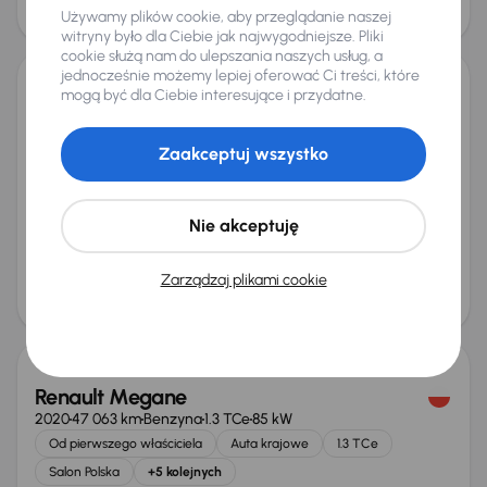
Używamy plików cookie, aby przeglądanie naszej
40 000 zł
Taniej o 1 000 zł
witryny było dla Ciebie jak najwygodniejsze. Pliki
cookie służą nam do ulepszania naszych usług, a
jednocześnie możemy lepiej oferować Ci treści, które
mogą być dla Ciebie interesujące i przydatne.
Renault Megane
2016
99 914 km
Benzyna
1.2 TCe
97 kW
Zaakceptuj wszystko
Od pierwszego właściciela
Książka serwisowa
Auta krajowe
1.2 TCe
+8 kolejnych
Miesięczna rata
Cena promocyjna
Nie akceptuję
od 232 zł
37 000 zł
Najniższa cena z 30 dni przed
Cena po obniżce
Zarządzaj plikami cookie
obniżką
39 000 zł
40 000 zł
Renault Megane
2020
47 063 km
Benzyna
1.3 TCe
85 kW
Od pierwszego właściciela
Auta krajowe
1.3 TCe
Salon Polska
+5 kolejnych