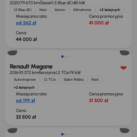
2020
79 670 km
Diesel
1.5 Blue dCi
85 kW
1.5 Blue dCi
Navi
Xenon
Klimatronic
+2 kolejnych
Miesięczna rata
Cena promocyjna
od 262 zł
41 000 zł
Cena
44 000 zł
Renault Megane
2016
93 372 km
Benzyna
1.2 TCe
74 kW
Auta krajowe
1.2 TCe
Salon Polska
Navi
+2 kolejnych
Miesięczna rata
Cena promocyjna
od 199 zł
31 500 zł
Cena
33 500 zł
Taniej o 500 zł