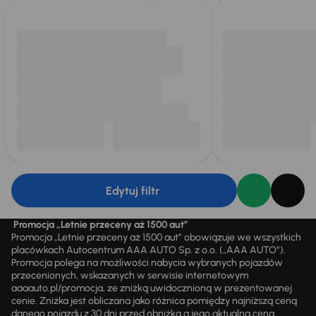
Edytuj filtr
Promocja „Letnie przeceny aż 1500 aut”
Promocja „Letnie przeceny aż 1500 aut” obowiązuje we wszystkich
placówkach Autocentrum AAA AUTO Sp. z o.o. („AAA AUTO”).
Promocja polega na możliwości nabycia wybranych pojazdów
przecenionych, wskazanych w serwisie internetowym
aaaauto.pl/promocja, ze zniżką uwidocznioną w prezentowanej
cenie. Zniżka jest obliczana jako różnica pomiędzy najniższą ceną
danego pojazdu z 30 dni przed obniżką a jego aktualną ceną