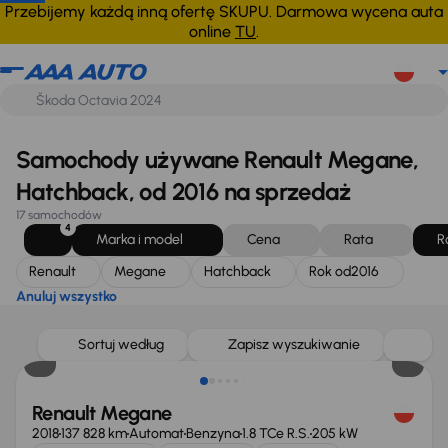
Renault
Megane
Hatchback
Rok od
2016
Anuluj wszystko
Przebijemy każdą inną ofertę SKUPU. Darmowa wycena auta
online
TU
.
Samochody używane Renault Megane,
Hatchback, od 2016 na sprzedaż
17 samochodów
4
Marka i model
Cena
Rata
R
Renault
Megane
Hatchback
Rok od
2016
Anuluj wszystko
Taniej o 3 000 zł
Sortuj według
Zapisz wyszukiwanie
Renault Megane
2018
137 828 km
Automat
Benzyna
1.8 TCe R.S.
205 kW