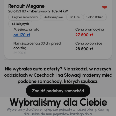
Renault Megane
2016
153 110 km
Benzyna
1.2 TCe
74 kW
Książka serwisowa
Auta krajowe
1.2 TCe
Salon Polska
+3 kolejnych
Miesięczna rata
Cena promocyjna
od 170 zł
27 500 zł
Najniższa cena z 30 dni przed
Cena po obniżce
obniżką
28 500 zł
29 000 zł
Nie wybrałeś auto z oferty? Nie szkodzi, w naszych
oddziałach w Czechach i na Słowacji możemy mieć
podobne samochody, których szukasz.
Znajdź podobny samochód
Wybraliśmy dla Ciebie
Wybieramy dla Ciebie
najlepsze pojazdy
z naszej oferty. Kupimy
dla Ciebie
do 400 pojazdów
każdego dnia.