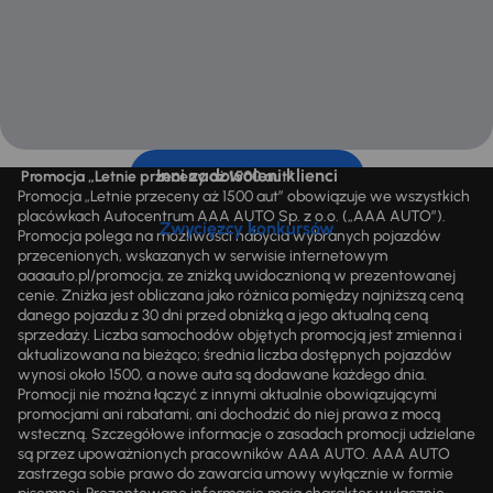
Inni zadowoleni klienci
Promocja „Letnie przeceny aż 1500 aut”
Promocja „Letnie przeceny aż 1500 aut” obowiązuje we wszystkich
placówkach Autocentrum AAA AUTO Sp. z o.o. („AAA AUTO”).
Zwycięzcy konkursów
Promocja polega na możliwości nabycia wybranych pojazdów
przecenionych, wskazanych w serwisie internetowym
aaaauto.pl/promocja, ze zniżką uwidocznioną w prezentowanej
cenie. Zniżka jest obliczana jako różnica pomiędzy najniższą ceną
danego pojazdu z 30 dni przed obniżką a jego aktualną ceną
sprzedaży. Liczba samochodów objętych promocją jest zmienna i
aktualizowana na bieżąco; średnia liczba dostępnych pojazdów
wynosi około 1500, a nowe auta są dodawane każdego dnia.
Promocji nie można łączyć z innymi aktualnie obowiązującymi
promocjami ani rabatami, ani dochodzić do niej prawa z mocą
wsteczną. Szczegółowe informacje o zasadach promocji udzielane
są przez upoważnionych pracowników AAA AUTO. AAA AUTO
zastrzega sobie prawo do zawarcia umowy wyłącznie w formie