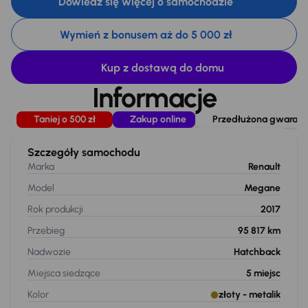
Dowiedz się więcej o samochodzie
Wymień z bonusem aż do 5 000 zł
Kup z dostawą do domu
Informacje
Taniej o 500 zł
Zakup online
Przedłużona gwarancj
Szczegóły samochodu
Marka
Renault
Model
Megane
Rok produkcji
2017
Przebieg
95 817 km
Nadwozie
Hatchback
Miejsca siedzące
5
miejsc
Kolor
złoty
- metalik