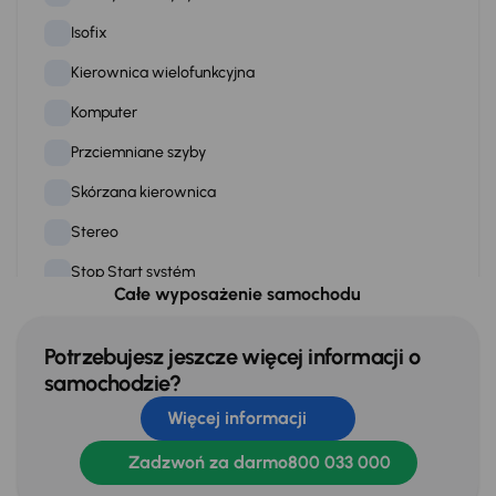
Isofix
Kierownica wielofunkcyjna
Komputer
Przciemniane szyby
Skórzana kierownica
Stereo
Stop Start systém
Całe wyposażenie samochodu
Tempomat
WSP. KIEROWNICY
Potrzebujesz jeszcze więcej informacji o
samochodzie?
Zamek centralny
Więcej informacji
Zadzwoń za darmo
800 033 000
Na zewnątrz