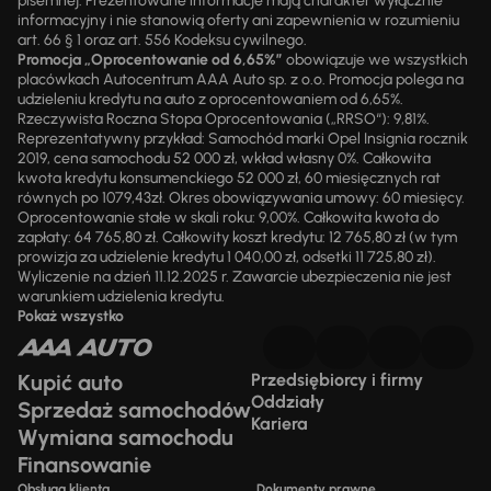
pisemnej. Prezentowane informacje mają charakter wyłącznie
informacyjny i nie stanowią oferty ani zapewnienia w rozumieniu
art. 66 § 1 oraz art. 556 Kodeksu cywilnego.
Promocja „Oprocentowanie od 6,65%”
obowiązuje we wszystkich
placówkach Autocentrum AAA Auto sp. z o.o. Promocja polega na
udzieleniu kredytu na auto z oprocentowaniem od 6,65%.
Rzeczywista Roczna Stopa Oprocentowania („RRSO“): 9,81%.
Reprezentatywny przykład: Samochód marki Opel Insignia rocznik
2019, cena samochodu 52 000 zł, wkład własny 0%. Całkowita
kwota kredytu konsumenckiego 52 000 zł, 60 miesięcznych rat
równych po 1079,43zł. Okres obowiązywania umowy: 60 miesięcy.
Oprocentowanie stałe w skali roku: 9,00%. Całkowita kwota do
zapłaty: 64 765,80 zł. Całkowity koszt kredytu: 12 765,80 zł (w tym
prowizja za udzielenie kredytu 1 040,00 zł, odsetki 11 725,80 zł).
Wyliczenie na dzień 11.12.2025 r. Zawarcie ubezpieczenia nie jest
warunkiem udzielenia kredytu.
Pokaż wszystko
Kupić auto
Przedsiębiorcy i firmy
Oddziały
Sprzedaż samochodów
Kariera
Wymiana samochodu
Finansowanie
Obsługa klienta
Dokumenty prawne