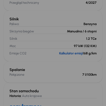
Przegląd techniczny
4/2027
Silnik
Paliwo
Benzyna
Skrzynia biegów
Manualna
/ 6 stopni
Silnik
1.2 TCe
Moc
97 kW
(132 KM)
Emisje CO2
Kalkulator emisji
168 g/km
Spalanie
Połączone
7 l/100km
Stan samochodu
Historia:
Auta krajowe