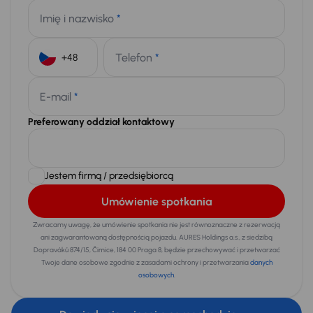
Imię i nazwisko
*
Telefon
*
+48
E-mail
*
Preferowany oddział kontaktowy
Jestem firmą / przedsiębiorcą
Umówienie spotkania
Zwracamy uwagę, że umówienie spotkania nie jest równoznaczne z rezerwacją
ani zagwarantowaną dostępnością pojazdu. AURES Holdings a.s., z siedzibą
Dopraváků 874/15, Čimice, 184 00 Praga 8, będzie przechowywać i przetwarzać
Twoje dane osobowe zgodnie z zasadami ochrony i przetwarzania
danych
osobowych
.