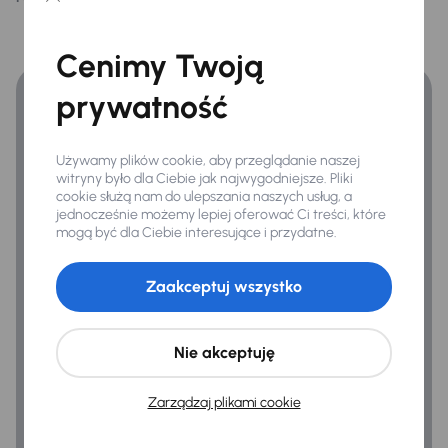
Finansowanie
System sterowania głosem
Cenimy Twoją
Zyskaj lepsze warunki finansowania niż v banku.
prywatność
Bezpieczeństwo
ABS
Używamy plików cookie, aby przeglądanie naszej
Airbag
witryny było dla Ciebie jak najwygodniejsze. Pliki
cookie służą nam do ulepszania naszych usług, a
ASR
jednocześnie możemy lepiej oferować Ci treści, które
mogą być dla Ciebie interesujące i przydatne.
Asystent podjazdu
ESP
Zaakceptuj wszystko
Kontrola tlaku v pneumatikách
Nie akceptuję
Ogólne
Zarządzaj plikami cookie
Hf
Podłokietnik