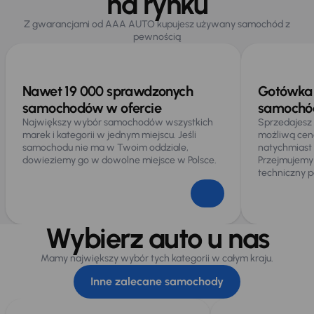
na rynku
Z gwarancjami od AAA AUTO kupujesz używany samochód z
pewnością
Nawet 19 000 sprawdzonych
Gotówka 
samochodów w ofercie
samochód
Największy wybór samochodów wszystkich
Sprzedajesz
marek i kategorii w jednym miejscu. Jeśli
możliwą cen
samochodu nie ma w Twoim oddziale,
natychmiast
dowieziemy go w dowolne miejsce w Polsce.
Przejmujemy
techniczny p
Wybierz auto u nas
Mamy największy wybór tych kategorii w całym kraju.
Inne zalecane samochody