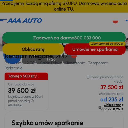
Przebijemy każdą inną ofertę SKUPU. Darmowa wycena auta
online
TU
.
Renault Megane
2017
95 817 km
Zadzwoń za darmo
800 033 000
Informacje
Wyposażenie
Zalety samochodu
Finansowanie
Taniej o 500 zł
Z bonusem aż do
1 500 zł
Oblicz ratę
Umówienie spotkania
Opr. od
Renault Megane
, 2017
8,25 %
1 /
26
95 817 km
1.2 TCe
Salon Polska
Klimatronic
Tempomat
Parktronic
Taniej o 500 zł
Cena promocyjna na
kredyt
Cena po obniżce
37 500 zł
39 500 zł
Miesięczna rata
Najniższa cena z 30dni
od 235 zł
przed obniżką
Oblicz raty
z
40 000 zł
opr. od
8,25 %
Szybko umów spotkanie