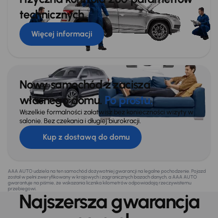
technicznych
Więcej informacji
Nowy samochód z zacisza
własnego domu.
Po prostu.
Wszelkie formalności załatwisz bez konieczności wizyty w
salonie. Bez czekania i długiej biurokracji.
Kup z dostawą do domu
AAA AUTO udziela na ten samochód dożywotniej gwarancji na legalne pochodzenie. Pojazd
został w pełni zweryfikowany w krajowych i zagranicznych bazach danych, a AAA AUTO
gwarantuje na piśmie, że wskazania licznika kilometrów odpowiadają rzeczywistemu
przebiegowi.
Najszersza gwarancja