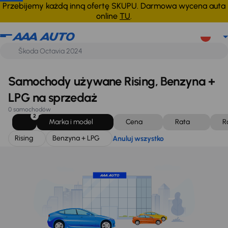
Rising
Benzyna + LPG
Anuluj wszystko
Przebijemy każdą inną ofertę SKUPU. Darmowa wycena auta
online
TU
.
Samochody używane Rising, Benzyna +
LPG na sprzedaż
0 samochodów
2
Marka i model
Cena
Rata
R
Rising
Benzyna + LPG
Anuluj wszystko