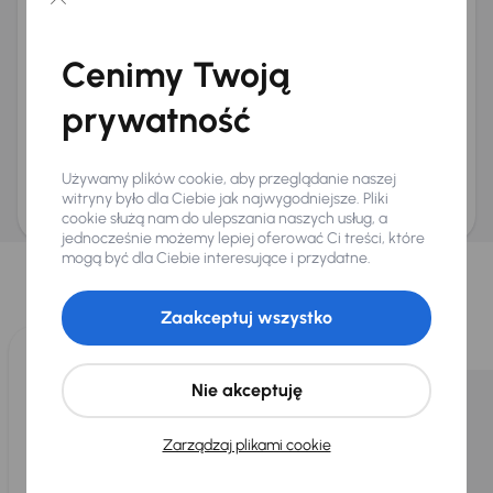
Chcę otrzymywać informacje o ofertach rabatowych
Na e-mail
(opcjonalnie)
Cenimy Twoją
Na numer telefonu
(opcjonalnie)
prywatność
Wyślij zapytanie
Zwracamy uwagę, że umówienie spotkania nie jest równoznaczne z rezerwacją
ani zagwarantowaną dostępnością pojazdu. AURES Holdings a.s., z siedzibą
Używamy plików cookie, aby przeglądanie naszej
Dopraváků 874/15, Čimice, 184 00 Praga 8, będzie przechowywać i przetwarzać
Twoje dane osobowe zgodnie z zasadami ochrony i przetwarzania
danych
witryny było dla Ciebie jak najwygodniejsze. Pliki
osobowych
.
cookie służą nam do ulepszania naszych usług, a
jednocześnie możemy lepiej oferować Ci treści, które
Wybraliśmy dla Ciebie
mogą być dla Ciebie interesujące i przydatne.
Wybieramy dla Ciebie
najlepsze pojazdy
z naszej oferty. Kupimy
dla Ciebie
do 400 pojazdów
każdego dnia.
Zaakceptuj wszystko
Nie akceptuję
Zarządzaj plikami cookie