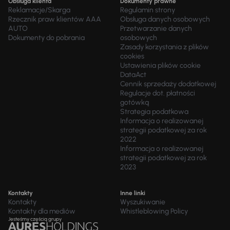
Obsługa klienta
Dokumenty prawne
Reklamacje/Skarga
Regulamin strony
Rzecznik praw klientów AAA
Obsługa danych osobowych
AUTO
Przetwarzanie danych
Dokumenty do pobrania
osobowych
Zasady korzystania z plików
cookies
Ustawienia plików cookie
DataAct
Cennik sprzedaży dodatkowej
Regulacje dot. płatności
gotówką
Strategia podatkowa
Informacja o realizowanej
strategii podatkowej za rok
2022
Informacja o realizowanej
strategii podatkowej za rok
2023
Kontakty
Inne linki
Kontakty
Wyszukiwanie
Kontakty dla mediów
Whistleblowing Policy
Jesteśmy częścią grupy