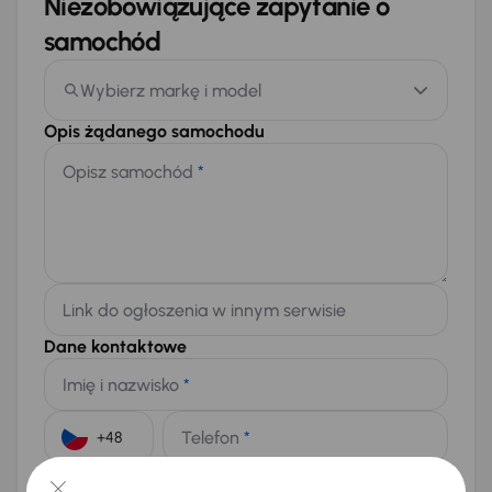
Niezobowiązujące zapytanie o
samochód
Wybierz markę i model
Opis żądanego samochodu
Opisz samochód
*
Link do ogłoszenia w innym serwisie
Dane kontaktowe
Imię i nazwisko
*
Telefon
*
+48
E-mail
*