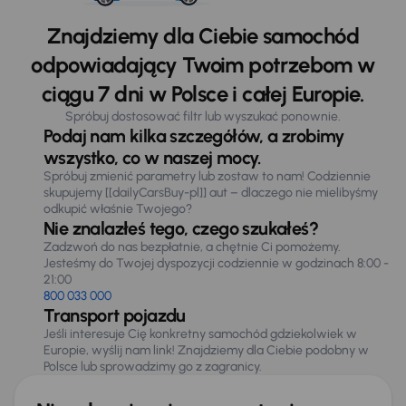
Znajdziemy dla Ciebie samochód
odpowiadający Twoim potrzebom w
ciągu 7 dni w Polsce i całej Europie.
Spróbuj dostosować filtr lub wyszukać ponownie.
Podaj nam kilka szczegółów, a zrobimy
wszystko, co w naszej mocy.
Spróbuj zmienić parametry lub zostaw to nam! Codziennie
skupujemy [[dailyCarsBuy-pl]] aut – dlaczego nie mielibyśmy
odkupić właśnie Twojego?
Nie znalazłeś tego, czego szukałeś?
Zadzwoń do nas bezpłatnie, a chętnie Ci pomożemy.
Jesteśmy do Twojej dyspozycji codziennie w godzinach 8:00 -
21:00
800 033 000
Transport pojazdu
Jeśli interesuje Cię konkretny samochód gdziekolwiek w
Europie, wyślij nam link! Znajdziemy dla Ciebie podobny w
Polsce lub sprowadzimy go z zagranicy.