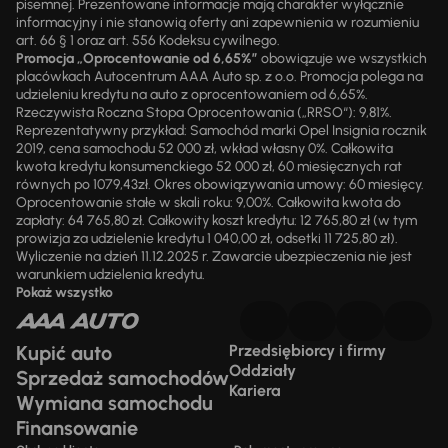
pisemnej. Prezentowane informacje mają charakter wyłącznie
informacyjny i nie stanowią oferty ani zapewnienia w rozumieniu
art. 66 § 1 oraz art. 556 Kodeksu cywilnego.
Promocja „Oprocentowanie od 6,65%”
obowiązuje we wszystkich
placówkach Autocentrum AAA Auto sp. z o.o. Promocja polega na
udzieleniu kredytu na auto z oprocentowaniem od 6,65%.
Rzeczywista Roczna Stopa Oprocentowania („RRSO“): 9,81%.
Reprezentatywny przykład: Samochód marki Opel Insignia rocznik
2019, cena samochodu 52 000 zł, wkład własny 0%. Całkowita
kwota kredytu konsumenckiego 52 000 zł, 60 miesięcznych rat
równych po 1079,43zł. Okres obowiązywania umowy: 60 miesięcy.
Oprocentowanie stałe w skali roku: 9,00%. Całkowita kwota do
zapłaty: 64 765,80 zł. Całkowity koszt kredytu: 12 765,80 zł (w tym
prowizja za udzielenie kredytu 1 040,00 zł, odsetki 11 725,80 zł).
Wyliczenie na dzień 11.12.2025 r. Zawarcie ubezpieczenia nie jest
warunkiem udzielenia kredytu.
Pokaż wszystko
Kupić auto
Przedsiębiorcy i firmy
Oddziały
Sprzedaż samochodów
Kariera
Wymiana samochodu
Finansowanie