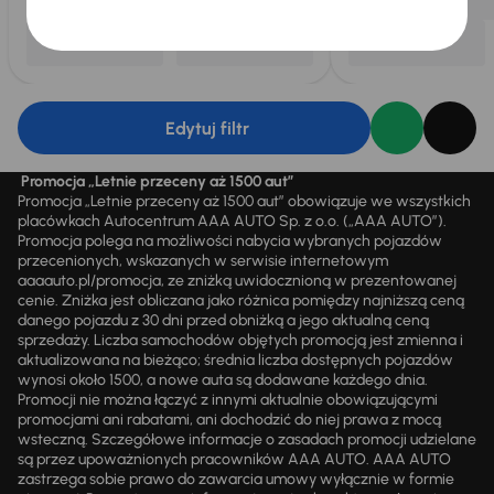
Edytuj filtr
Promocja „Letnie przeceny aż 1500 aut”
Promocja „Letnie przeceny aż 1500 aut” obowiązuje we wszystkich
placówkach Autocentrum AAA AUTO Sp. z o.o. („AAA AUTO”).
Promocja polega na możliwości nabycia wybranych pojazdów
przecenionych, wskazanych w serwisie internetowym
aaaauto.pl/promocja, ze zniżką uwidocznioną w prezentowanej
cenie. Zniżka jest obliczana jako różnica pomiędzy najniższą ceną
danego pojazdu z 30 dni przed obniżką a jego aktualną ceną
sprzedaży. Liczba samochodów objętych promocją jest zmienna i
aktualizowana na bieżąco; średnia liczba dostępnych pojazdów
wynosi około 1500, a nowe auta są dodawane każdego dnia.
Promocji nie można łączyć z innymi aktualnie obowiązującymi
promocjami ani rabatami, ani dochodzić do niej prawa z mocą
wsteczną. Szczegółowe informacje o zasadach promocji udzielane
są przez upoważnionych pracowników AAA AUTO. AAA AUTO
zastrzega sobie prawo do zawarcia umowy wyłącznie w formie