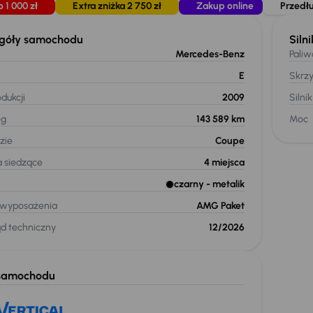
o 1 000 zł
Extra zniżka 2 750 zł
Zakup online
Przedł
góły samochodu
Silni
Mercedes-Benz
Paliw
E
Skrz
dukcji
2009
Silnik
eg
143 589 km
Moc
zie
Coupe
a siedzące
4
miejsca
czarny
- metalik
 wyposażenia
AMG Paket
ąd techniczny
12/2026
samochodu