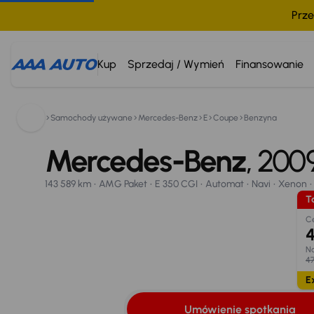
Prze
Kup
Sprzedaj / Wymień
Finansowanie
Samochody używane
Mercedes-Benz
E
Coupe
Benzyna
Mercedes-Benz E
800 033 000
2009
143 589 km
Mercedes-Benz
AMG Paket
E 350 CGI
Automat
, 20
Navi
Xenon
Taniej o 1 000 zł
Umówienie spotkania
Oblicz ratę
Wymiana samo
143 589 km
AMG Paket
E 350 CGI
Automat
Navi
Xenon
Opr. od
Ta
8,25 %
18
C
4
Na
47
E
Umówienie spotkania