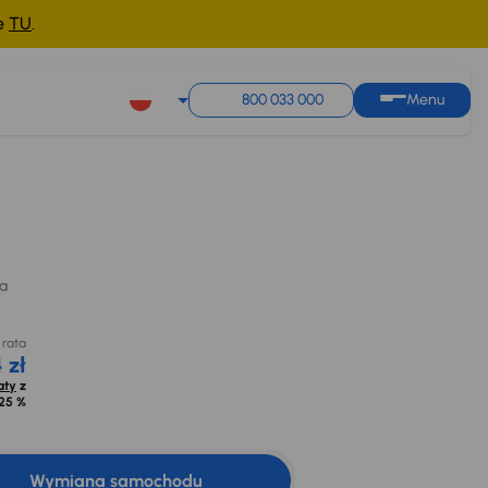
ne
TU
.
800 033 000
Menu
Taniej o 1 000 zł
Cena po obniżce
Miesięczna rata
46 000 zł
Cena promocyjna na
od 274 zł
kredyt
a
Najniższa cena z 30dni
43 000 zł
Oblicz raty
z
przed obniżką
opr. od
8,25 %
47 000 zł
ia
Extra zniżka 2 750 zł
 rata
 zł
aty
z
25 %
Wymiana samochodu