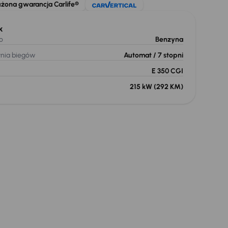
użona gwarancja Carlife®
k
o
Benzyna
ynia biegów
Automat
/ 7 stopni
E 350 CGI
215 kW
(292 KM)