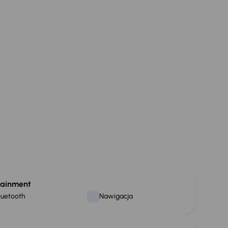
tainment
luetooth
Nawigacja