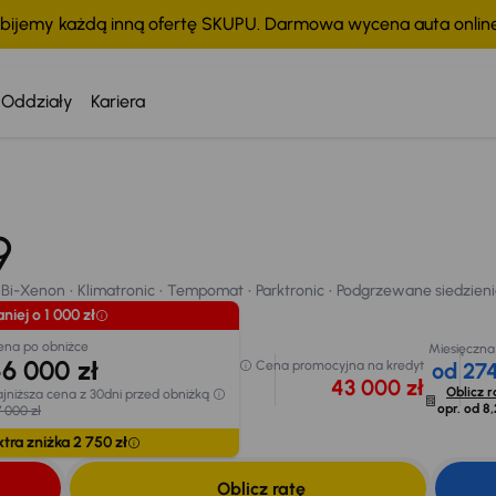
bijemy każdą inną ofertę SKUPU. Darmowa wycena auta onli
Oddziały
Kariera
09
Bi-Xenon
Klimatronic
Tempomat
Parktronic
Podgrzewane siedzieni
chodu
Bi-Xenon
Klimatronic
Tempomat
Parktronic
Podgrzewane siedzien
niej o 1 000 zł
ena po obniżce
Miesięczna
6 000 zł
Cena promocyjna na kredyt
od 274
43 000 zł
Oblicz r
jniższa cena z 30dni przed obniżką
opr. od
8,
 000 zł
xtra zniżka 2 750 zł
Oblicz ratę