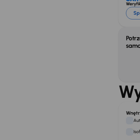
Weryfik
Sp
Potrz
samo
Wy
Wnętr
Aut
Iso