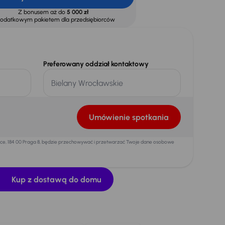
Z bonusem aż do
5 000 zł
dodatkowym pakietem dla przedsiębiorców
Preferowany oddział kontaktowy
Umówienie spotkania
mice, 184 00 Praga 8, będzie przechowywać i przetwarzać Twoje dane osobowe
Kup z dostawą do domu