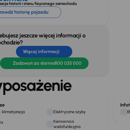
acja historii i stanu fizycznego samochodu
rawdź historię pojazdu
ebujesz jeszcze więcej informacji o
chodzie?
Więcej informacji
Zadzwoń za darmo
800 033 000
posażenie
ze
Info
. klimatyzacja
Elektryczne szyby
B
Kierownica
fix
wielofunkcyjna