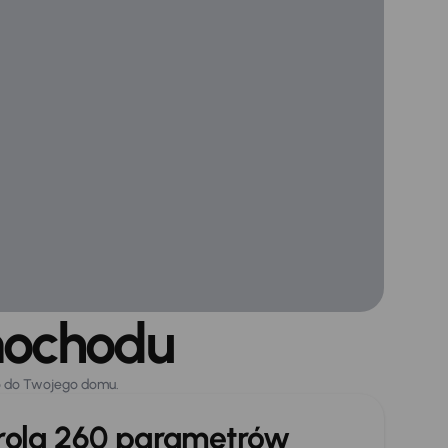
mochodu
o do Twojego domu.
trola 260 parametrów