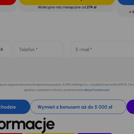
Atrakcyjne raty miesięczne od
274 zł
z 
Telefon
*
E-mail
*
+48
 ani zagwarantowaną dostępnością pojazdu. AURES Holdings a.s., z siedzibą Dopraváků 874/15, Či
zgodnie z zasadami ochrony i przetwarzania
danych osobowych
.
chodzie
Wymień z bonusem aż do 5 000 zł
formacje