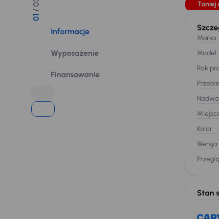
/ 03
Taniej 
01
Szcze
Informacje
Marka
Wyposażenie
Model
Rok pro
Finansowanie
Przebi
Nadwo
Miejsc
Kolor
Wersja
Przegl
Stan 