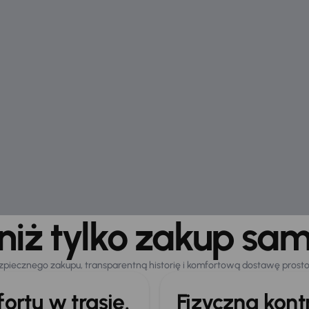
 niż tylko zakup sa
zpiecznego zakupu, transparentną historię i komfortową dostawę prost
ortu w trasie.
Fizyczna kon