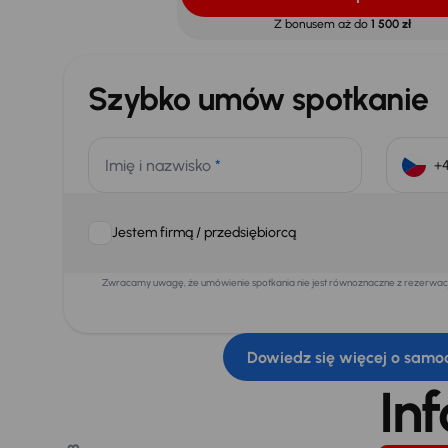
Z bonusem aż do
1 500 zł
Szybko umów spotkanie
Imię i nazwisko
*
Jestem firmą / przedsiębiorcą
Zwracamy uwagę, że umówienie spotkania nie jest równoznaczne z rezerwacją
Dowiedz się więcej o samo
In