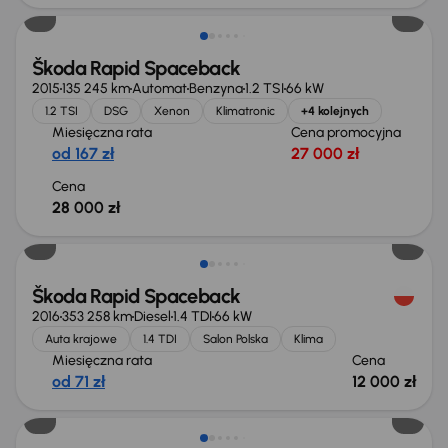
Škoda Rapid Spaceback
2015
135 245 km
Automat
Benzyna
1.2 TSI
66 kW
1.2 TSI
DSG
Xenon
Klimatronic
+4 kolejnych
Miesięczna rata
Cena promocyjna
od 167 zł
27 000 zł
Cena
28 000 zł
Škoda Rapid Spaceback
2016
353 258 km
Diesel
1.4 TDI
66 kW
Auta krajowe
1.4 TDI
Salon Polska
Klima
Miesięczna rata
Cena
od 71 zł
12 000 zł