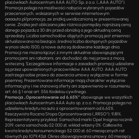
placówkach Autocentrum AAA AUTO Sp. z o.o. („AAA AUTO”).
Promocja polega na możliwości nabycia wybranych pojazdów
przecenionych, wskazanych w serwisie internetowym
aaaauto.pl/promocja, ze zniżką uwidocznioną w prezentowanej
cenie. Zniżka jest obliczana jako różnica pomiędzy najniższą ceną
danego pojazdu z 30 dni przed obniżką a jego aktualną ceną
sprzedaży. Liczba samochodów objętych promocją jest zmienna i
aktualizowana na bieżąco; średnia liczba dostępnych pojazdów
wynosi około 1500, a nowe auta są dodawane każdego dnia.
Promocji nie można łączyć z innymi aktualnie obowiązującymi
promocjami ani rabatami, ani dochodzić do niej prawa z mocą
wsteczną. Szczegółowe informacje o zasadach promocji udzielane
są przez upoważnionych pracowników AAA AUTO. AAA AUTO
zastrzega sobie prawo do zawarcia umowy wyłącznie w formie
pisemnej. Prezentowane informacje mają charakter wyłącznie
informacyjny i nie stanowią oferty ani zapewnienia w rozumieniu
art. 66 § 1 oraz art. 556 Kodeksu cywilnego.
Promocja „Oprocentowanie od 6,65%”
obowiązuje we wszystkich
placówkach Autocentrum AAA Auto sp. z o.o. Promocja polega na
udzieleniu kredytu na auto z oprocentowaniem od 6,65%.
Rzeczywista Roczna Stopa Oprocentowania („RRSO“): 9,81%.
Reprezentatywny przykład: Samochód marki Opel Insignia rocznik
2019, cena samochodu 52 000 zł, wkład własny 0%. Całkowita
kwota kredytu konsumenckiego 52 000 zł, 60 miesięcznych rat
równych po 1079,43zł. Okres obowiązywania umowy: 60 miesięcy.