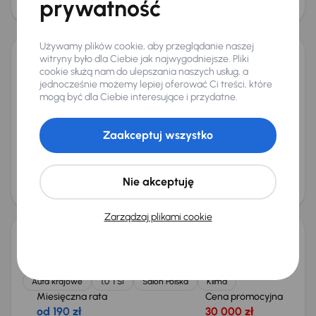
prywatność
27 000 zł
Używamy plików cookie, aby przeglądanie naszej
witryny było dla Ciebie jak najwygodniejsze. Pliki
Škoda Rapid Spaceback
cookie służą nam do ulepszania naszych usług, a
jednocześnie możemy lepiej oferować Ci treści, które
2014
142 725 km
Automat
Diesel
1.6 TDI
66 kW
mogą być dla Ciebie interesujące i przydatne.
Auta krajowe
1.6 TDI
Salon Polska
DSG
+4 kolejnych
Zaakceptuj wszystko
Miesięczna rata
Cena promocyjna
od 179 zł
29 000 zł
Cena
Nie akceptuję
30 000 zł
Zarządzaj plikami cookie
Škoda Rapid Spaceback
2018
97 137 km
Benzyna
1.0 TSI
81 kW
Auta krajowe
1.0 TSI
Salon Polska
Klima
Miesięczna rata
Cena promocyjna
od 190 zł
30 000 zł