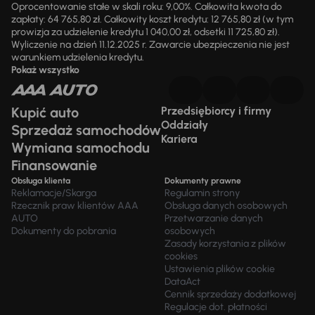
Oprocentowanie stałe w skali roku: 9,00%. Całkowita kwota do
zapłaty: 64 765,80 zł. Całkowity koszt kredytu: 12 765,80 zł (w tym
prowizja za udzielenie kredytu 1 040,00 zł, odsetki 11 725,80 zł).
Wyliczenie na dzień 11.12.2025 r. Zawarcie ubezpieczenia nie jest
warunkiem udzielenia kredytu.
Pokaż wszystko
Kupić auto
Przedsiębiorcy i firmy
Oddziały
Sprzedaż samochodów
Kariera
Wymiana samochodu
Finansowanie
Obsługa klienta
Dokumenty prawne
Reklamacje/Skarga
Regulamin strony
Rzecznik praw klientów AAA
Obsługa danych osobowych
AUTO
Przetwarzanie danych
Dokumenty do pobrania
osobowych
Zasady korzystania z plików
cookies
Ustawienia plików cookie
DataAct
Cennik sprzedaży dodatkowej
Regulacje dot. płatności