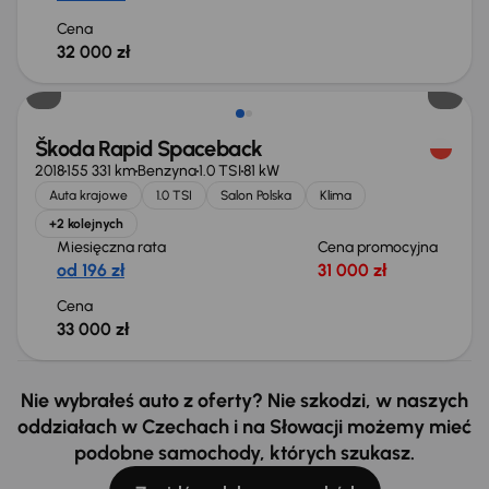
Cena
32 000 zł
Škoda Rapid Spaceback
2018
155 331 km
Benzyna
1.0 TSI
81 kW
Auta krajowe
1.0 TSI
Salon Polska
Klima
+2 kolejnych
Miesięczna rata
Cena promocyjna
od 196 zł
31 000 zł
Cena
33 000 zł
Nie wybrałeś auto z oferty? Nie szkodzi, w naszych
oddziałach w Czechach i na Słowacji możemy mieć
podobne samochody, których szukasz.