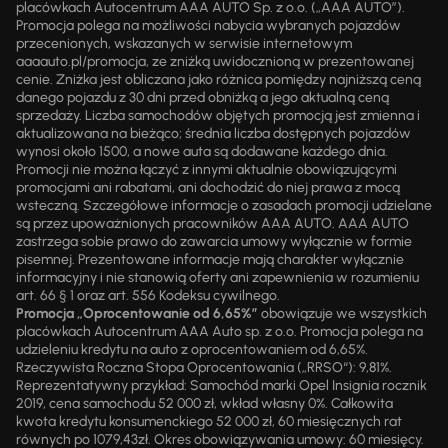
placówkach Autocentrum AAA AUTO Sp. z o.o. („AAA AUTO”).
Promocja polega na możliwości nabycia wybranych pojazdów
przecenionych, wskazanych w serwisie internetowym
aaaauto.pl/promocja, ze zniżką uwidocznioną w prezentowanej
cenie. Zniżka jest obliczana jako różnica pomiędzy najniższą ceną
danego pojazdu z 30 dni przed obniżką a jego aktualną ceną
sprzedaży. Liczba samochodów objętych promocją jest zmienna i
aktualizowana na bieżąco; średnia liczba dostępnych pojazdów
wynosi około 1500, a nowe auta są dodawane każdego dnia.
Promocji nie można łączyć z innymi aktualnie obowiązującymi
promocjami ani rabatami, ani dochodzić do niej prawa z mocą
wsteczną. Szczegółowe informacje o zasadach promocji udzielane
są przez upoważnionych pracowników AAA AUTO. AAA AUTO
zastrzega sobie prawo do zawarcia umowy wyłącznie w formie
pisemnej. Prezentowane informacje mają charakter wyłącznie
informacyjny i nie stanowią oferty ani zapewnienia w rozumieniu
art. 66 § 1 oraz art. 556 Kodeksu cywilnego.
Promocja „Oprocentowanie od 6,65%”
obowiązuje we wszystkich
placówkach Autocentrum AAA Auto sp. z o.o. Promocja polega na
udzieleniu kredytu na auto z oprocentowaniem od 6,65%.
Rzeczywista Roczna Stopa Oprocentowania („RRSO“): 9,81%.
Reprezentatywny przykład: Samochód marki Opel Insignia rocznik
2019, cena samochodu 52 000 zł, wkład własny 0%. Całkowita
kwota kredytu konsumenckiego 52 000 zł, 60 miesięcznych rat
równych po 1079,43zł. Okres obowiązywania umowy: 60 miesięcy.