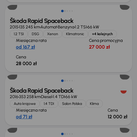
Škoda Rapid Spaceback
2015
135 245 km
Automat
Benzyna
1.2 TSI
66 kW
1.2 TSI
DSG
Xenon
Klimatronic
+4 kolejnych
Miesięczna rata
Cena promocyjna
od 167 zł
27 000 zł
Cena
28 000 zł
Škoda Rapid Spaceback
2016
353 258 km
Diesel
1.4 TDI
66 kW
Auta krajowe
1.4 TDI
Salon Polska
Klima
Miesięczna rata
Cena
od 71 zł
12 000 zł