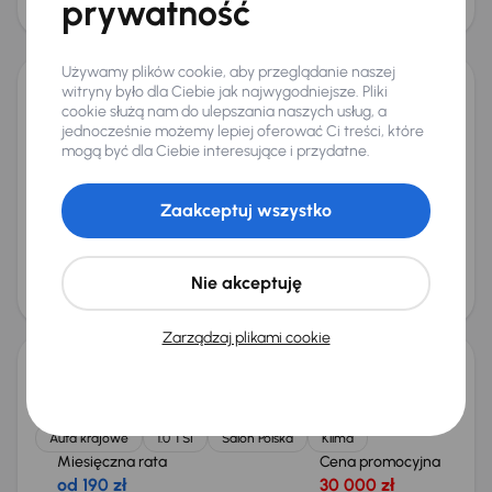
prywatność
27 000 zł
Używamy plików cookie, aby przeglądanie naszej
witryny było dla Ciebie jak najwygodniejsze. Pliki
Škoda Rapid Spaceback
cookie służą nam do ulepszania naszych usług, a
jednocześnie możemy lepiej oferować Ci treści, które
2014
142 725 km
Automat
Diesel
1.6 TDI
66 kW
mogą być dla Ciebie interesujące i przydatne.
Auta krajowe
1.6 TDI
Salon Polska
DSG
+4 kolejnych
Zaakceptuj wszystko
Miesięczna rata
Cena promocyjna
od 179 zł
29 000 zł
Cena
Nie akceptuję
30 000 zł
Zarządzaj plikami cookie
Škoda Rapid Spaceback
2018
97 137 km
Benzyna
1.0 TSI
81 kW
Auta krajowe
1.0 TSI
Salon Polska
Klima
Miesięczna rata
Cena promocyjna
od 190 zł
30 000 zł