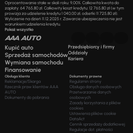
Oprocentowanie stałe w skali roku: 9,00%. Całkowita kwota do
zapłaty: 64 765,80 zł. Całkowity koszt kredytu: 12 765,80 zł (w tym
prowizja za udzielenie kredytu 1 040,00 zł, odsetki 11 725,80 zł).
Wyliczenie na dzień 11.12.2025 r. Zawarcie ubezpieczenia nie jest
warunkiem udzielenia kredytu.
Pokaż wszystko
Kupić auto
Przedsiębiorcy i firmy
Oddziały
Sprzedaż samochodów
Kariera
Wymiana samochodu
Finansowanie
Obsługa klienta
Dokumenty prawne
Reklamacje/Skarga
Regulamin strony
Rzecznik praw klientów AAA
Obsługa danych osobowych
AUTO
Przetwarzanie danych
Dokumenty do pobrania
osobowych
Zasady korzystania z plików
cookies
Ustawienia plików cookie
DataAct
Cennik sprzedaży dodatkowej
Regulacje dot. płatności