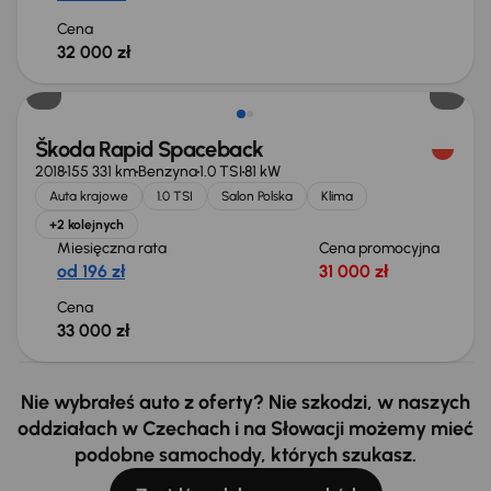
Cena
32 000 zł
Škoda Rapid Spaceback
2018
155 331 km
Benzyna
1.0 TSI
81 kW
Auta krajowe
1.0 TSI
Salon Polska
Klima
+2 kolejnych
Miesięczna rata
Cena promocyjna
od 196 zł
31 000 zł
Cena
33 000 zł
Nie wybrałeś auto z oferty? Nie szkodzi, w naszych
oddziałach w Czechach i na Słowacji możemy mieć
podobne samochody, których szukasz.