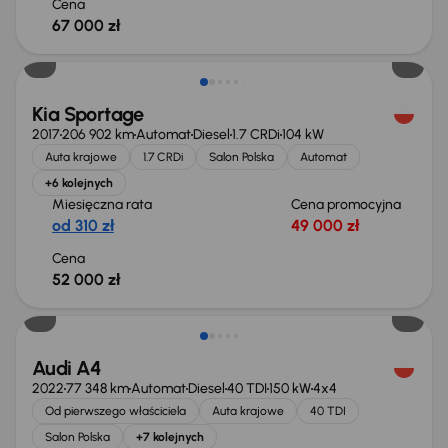
Cena
67 000 zł
Kia Sportage
2017
206 902 km
Automat
Diesel
1.7 CRDi
104 kW
Auta krajowe
1.7 CRDi
Salon Polska
Automat
+6 kolejnych
Miesięczna rata
Cena promocyjna
od 310 zł
49 000 zł
Cena
52 000 zł
Taniej o 1 000 zł
Audi A4
2022
77 348 km
Automat
Diesel
40 TDI
150 kW
4x4
Od pierwszego właściciela
Auta krajowe
40 TDI
Salon Polska
+7 kolejnych