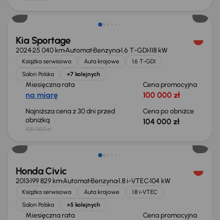
Taniej o 1 000 zł
Kia Sportage
2024
25 040 km
Automat
Benzyna
1.6 T-GDI
118 kW
Książka serwisowa
Auta krajowe
1.6 T-GDI
Salon Polska
+7 kolejnych
Miesięczna rata
Cena promocyjna
na miarę
100 000 zł
Najniższa cena z 30 dni przed
Cena po obniżce
obniżką
104 000 zł
105 000 zł
Taniej o 500 zł
Honda Civic
2013
199 829 km
Automat
Benzyna
1.8 i-VTEC
104 kW
Książka serwisowa
Auta krajowe
1.8 i-VTEC
Salon Polska
+5 kolejnych
Miesięczna rata
Cena promocyjna