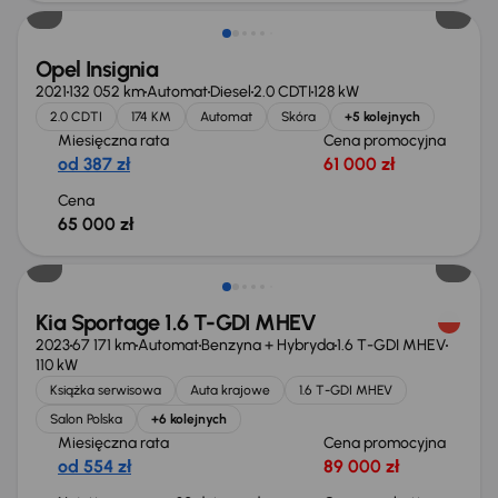
Opel Insignia
2021
132 052 km
Automat
Diesel
2.0 CDTI
128 kW
2.0 CDTI
174 KM
Automat
Skóra
+5 kolejnych
Miesięczna rata
Cena promocyjna
od 387 zł
61 000 zł
Cena
65 000 zł
Taniej o 1 000 zł
Kia Sportage 1.6 T-GDI MHEV
2023
67 171 km
Automat
Benzyna + Hybryda
1.6 T-GDI MHEV
110 kW
Książka serwisowa
Auta krajowe
1.6 T-GDI MHEV
Salon Polska
+6 kolejnych
Miesięczna rata
Cena promocyjna
od 554 zł
89 000 zł