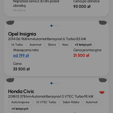
Najniższa cena z 30 dni przed
Cena po obniżce
obniżką
93 000 zł
94 000 zł
Opel Insignia
2014
136 968 km
Automat
Benzyna
1.6 Turbo
125 kW
1.6 Turbo
Automat
Skóra
Navi
+5 kolejnych
Miesięczna rata
Cena promocyjna
od 199 zł
31 500 zł
Cena
33 500 zł
Taniej o 1 500 zł
Honda Civic
2018
113 378 km
Automat
Benzyna
1.0 VTEC Turbo
95 kW
Auta krajowe
1.0 VTEC Turbo
Salon Polska
Automat
+4 kolejnych