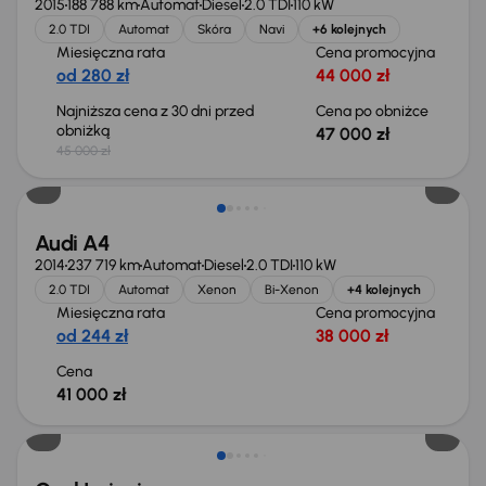
2015
188 788 km
Automat
Diesel
2.0 TDI
110 kW
2.0 TDI
Automat
Skóra
Navi
+6 kolejnych
Miesięczna rata
Cena promocyjna
od 280 zł
44 000 zł
Najniższa cena z 30 dni przed
Cena po obniżce
obniżką
47 000 zł
45 000 zł
Audi A4
2014
237 719 km
Automat
Diesel
2.0 TDI
110 kW
2.0 TDI
Automat
Xenon
Bi-Xenon
+4 kolejnych
Miesięczna rata
Cena promocyjna
od 244 zł
38 000 zł
Cena
41 000 zł