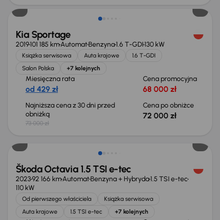
Kia Sportage
2019
101 185 km
Automat
Benzyna
1.6 T-GDI
130 kW
Książka serwisowa
Auta krajowe
1.6 T-GDI
Salon Polska
+7 kolejnych
Miesięczna rata
Cena promocyjna
od 429 zł
68 000 zł
Najniższa cena z 30 dni przed
Cena po obniżce
obniżką
72 000 zł
73 000 zł
Możliwość odliczenia VAT
Škoda Octavia 1.5 TSI e-tec
2023
92 166 km
Automat
Benzyna + Hybryda
1.5 TSI e-tec
110 kW
Od pierwszego właściciela
Książka serwisowa
Auta krajowe
1.5 TSI e-tec
+7 kolejnych