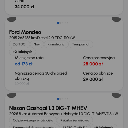
Cena
34 000 zł
Taniej o 1 000 zł
Ford Mondeo
2015
268 188 km
Diesel
2.0 TDCI
110 kW
2.0 TDCI
Navi
Klimatronic
Tempomat
+2 kolejnych
Miesięczna rata
Cena promocyjna
od 173 zł
28 000 zł
Najniższa cena z 30 dni przed
Cena po obniżce
obniżką
29 000 zł
30 000 zł
Od nowego taniej o 36 775 zł
Nissan Qashqai 1.3 DIG-T MHEV
2025
8 km
Automat
Benzyna + Hybryda
1.3 DIG-T MHEV
116 kW
Od pierwszego właściciela
Książka serwisowa
Samochód demonstracyjny
1.3 DIG-T MHEV
+9 kolejnych