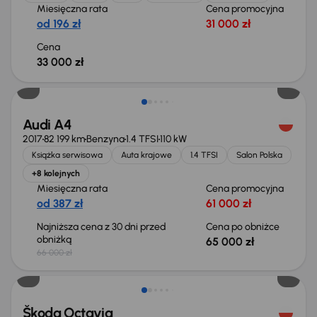
Miesięczna rata
Cena promocyjna
od 196 zł
31 000 zł
Cena
33 000 zł
Taniej o 1 000 zł
Audi A4
2017
82 199 km
Benzyna
1.4 TFSI
110 kW
Książka serwisowa
Auta krajowe
1.4 TFSI
Salon Polska
+8 kolejnych
Miesięczna rata
Cena promocyjna
od 387 zł
61 000 zł
Najniższa cena z 30 dni przed
Cena po obniżce
obniżką
65 000 zł
66 000 zł
Świeżo skupione
Škoda Octavia