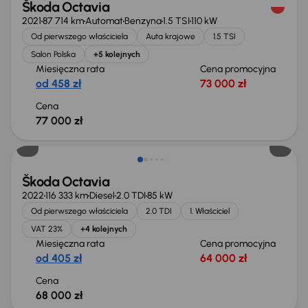
Škoda Octavia
2021
87 714 km
Automat
Benzyna
1.5 TSI
110 kW
Od pierwszego właściciela
Auta krajowe
1.5 TSI
Salon Polska
+5 kolejnych
Miesięczna rata
Cena promocyjna
od 458 zł
73 000 zł
Cena
77 000 zł
Możliwość odliczenia VAT
Škoda Octavia
2022
116 333 km
Diesel
2.0 TDI
85 kW
Od pierwszego właściciela
2.0 TDI
1. Właściciel
VAT 23%
+4 kolejnych
Miesięczna rata
Cena promocyjna
od 405 zł
64 000 zł
Cena
68 000 zł
Taniej o 1 000 zł