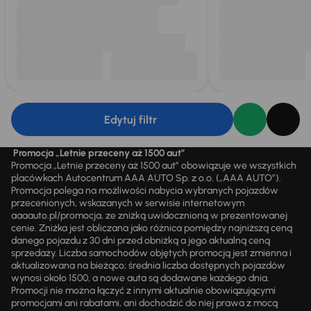
Edytuj filtr
Promocja „Letnie przeceny aż 1500 aut”
Promocja „Letnie przeceny aż 1500 aut” obowiązuje we wszystkich
placówkach Autocentrum AAA AUTO Sp. z o.o. („AAA AUTO”).
Promocja polega na możliwości nabycia wybranych pojazdów
przecenionych, wskazanych w serwisie internetowym
aaaauto.pl/promocja, ze zniżką uwidocznioną w prezentowanej
cenie. Zniżka jest obliczana jako różnica pomiędzy najniższą ceną
danego pojazdu z 30 dni przed obniżką a jego aktualną ceną
sprzedaży. Liczba samochodów objętych promocją jest zmienna i
aktualizowana na bieżąco; średnia liczba dostępnych pojazdów
wynosi około 1500, a nowe auta są dodawane każdego dnia.
Promocji nie można łączyć z innymi aktualnie obowiązującymi
promocjami ani rabatami, ani dochodzić do niej prawa z mocą