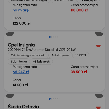
Miesięczna rata
Cena promocyjna
na miarę
118 000 zł
Cena
122 000 zł
Możliwość odliczenia VAT
Opel Insignia
2020
144 911 km
Automat
Diesel
1.5 CDTI
90 kW
Od pierwszego właściciela
Auta krajowe
1.5 CDTI
Salon Polska
+8 kolejnych
Miesięczna rata
Cena promocyjna
od 247 zł
38 500 zł
Cena
41 500 zł
Škoda Octavia