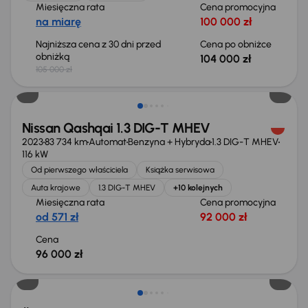
Miesięczna rata
Cena promocyjna
na miarę
100 000 zł
Najniższa cena z 30 dni przed
Cena po obniżce
obniżką
104 000 zł
105 000 zł
Możliwość odliczenia VAT
Nissan Qashqai 1.3 DIG-T MHEV
2023
83 734 km
Automat
Benzyna + Hybryda
1.3 DIG-T MHEV
116 kW
Od pierwszego właściciela
Książka serwisowa
Auta krajowe
1.3 DIG-T MHEV
+10 kolejnych
Miesięczna rata
Cena promocyjna
od 571 zł
92 000 zł
Cena
96 000 zł
Możliwość odliczenia VAT