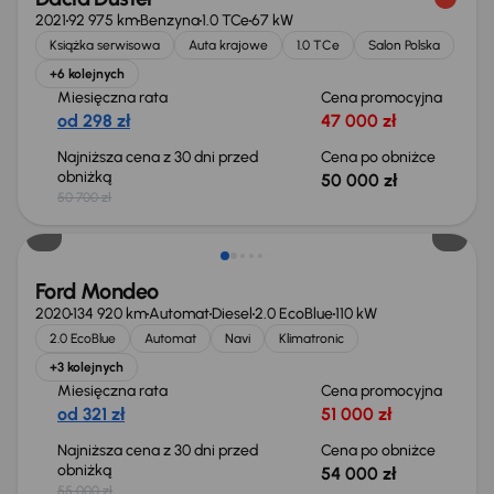
2021
92 975 km
Benzyna
1.0 TCe
67 kW
Książka serwisowa
Auta krajowe
1.0 TCe
Salon Polska
+6 kolejnych
Miesięczna rata
Cena promocyjna
od 298 zł
47 000 zł
Najniższa cena z 30 dni przed
Cena po obniżce
obniżką
50 000 zł
50 700 zł
Taniej o 1 000 zł
Ford Mondeo
2020
134 920 km
Automat
Diesel
2.0 EcoBlue
110 kW
2.0 EcoBlue
Automat
Navi
Klimatronic
+3 kolejnych
Miesięczna rata
Cena promocyjna
od 321 zł
51 000 zł
Najniższa cena z 30 dni przed
Cena po obniżce
obniżką
54 000 zł
55 000 zł