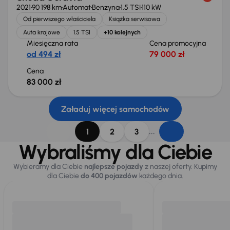
2021
90 198 km
Automat
Benzyna
1.5 TSI
110 kW
Od pierwszego właściciela
Książka serwisowa
Auta krajowe
1.5 TSI
+10 kolejnych
Miesięczna rata
Cena promocyjna
od 494 zł
79 000 zł
Cena
83 000 zł
Załaduj więcej samochodów
...
1
2
3
Wybraliśmy dla Ciebie
Wybieramy dla Ciebie
najlepsze pojazdy
z naszej oferty. Kupimy
dla Ciebie
do 400 pojazdów
każdego dnia.