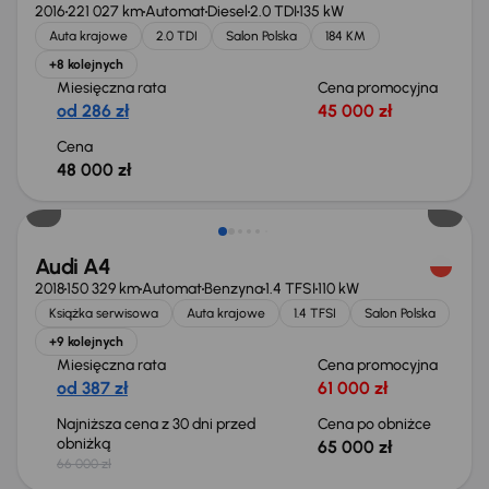
2016
221 027 km
Automat
Diesel
2.0 TDI
135 kW
Auta krajowe
2.0 TDI
Salon Polska
184 KM
+8 kolejnych
Miesięczna rata
Cena promocyjna
od 286 zł
45 000 zł
Cena
48 000 zł
Taniej o 1 000 zł
Audi A4
2018
150 329 km
Automat
Benzyna
1.4 TFSI
110 kW
Książka serwisowa
Auta krajowe
1.4 TFSI
Salon Polska
+9 kolejnych
Miesięczna rata
Cena promocyjna
od 387 zł
61 000 zł
Najniższa cena z 30 dni przed
Cena po obniżce
obniżką
65 000 zł
66 000 zł