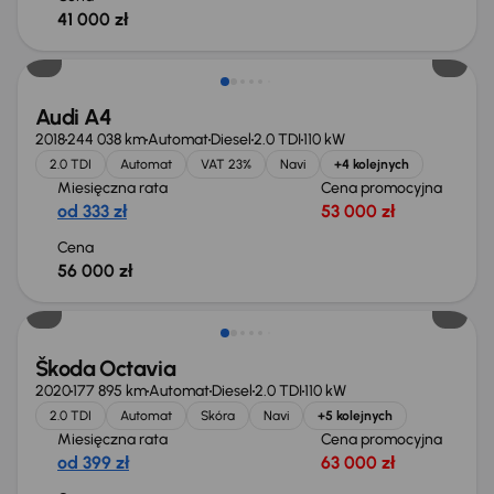
41 000 zł
Możliwość odliczenia VAT
Audi A4
2018
244 038 km
Automat
Diesel
2.0 TDI
110 kW
2.0 TDI
Automat
VAT 23%
Navi
+4 kolejnych
Miesięczna rata
Cena promocyjna
od 333 zł
53 000 zł
Cena
56 000 zł
Škoda Octavia
2020
177 895 km
Automat
Diesel
2.0 TDI
110 kW
2.0 TDI
Automat
Skóra
Navi
+5 kolejnych
Miesięczna rata
Cena promocyjna
od 399 zł
63 000 zł