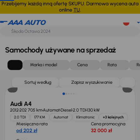
Przebijemy każdą inną ofertę SKUPU. Darmowa wycena auta
online
TU
.
Samochody używane na sprzedaż
Marka i model
Cena
Rata
R
Sortuj według
Zapisz wyszukiwanie
Audi A4
2012
202 705 km
Automat
Diesel
2.0 TDI
130 kW
2.0 TDI
177 KM
Automat
Klimatronic
+3 kolejnych
Miesięczna rata
Cena promocyjna
od 202 zł
32 000 zł