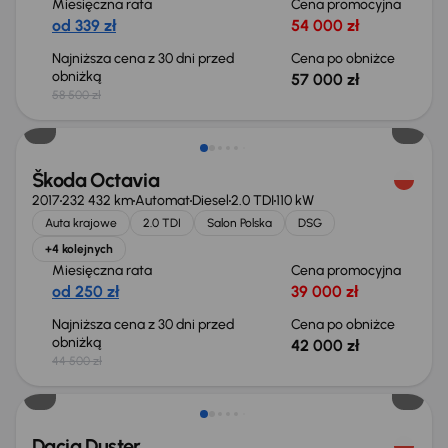
Miesięczna rata
Cena promocyjna
od 339 zł
54 000 zł
Najniższa cena z 30 dni przed
Cena po obniżce
obniżką
57 000 zł
58 500 zł
Taniej o 2 500 zł
Škoda Octavia
2017
232 432 km
Automat
Diesel
2.0 TDI
110 kW
Auta krajowe
2.0 TDI
Salon Polska
DSG
+4 kolejnych
Miesięczna rata
Cena promocyjna
od 250 zł
39 000 zł
Najniższa cena z 30 dni przed
Cena po obniżce
obniżką
42 000 zł
44 500 zł
Taniej o 700 zł
Dacia Duster