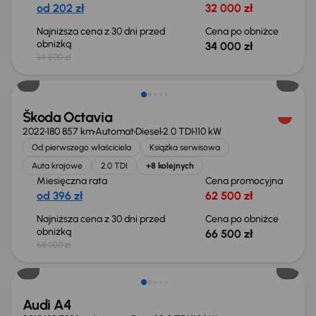
od 202 zł
32 000 zł
Najniższa cena z 30 dni przed
Cena po obniżce
obniżką
34 000 zł
34 500 zł
Świeżo skupione
Škoda Octavia
2022
180 857 km
Automat
Diesel
2.0 TDI
110 kW
Od pierwszego właściciela
Książka serwisowa
Auta krajowe
2.0 TDI
+8 kolejnych
Miesięczna rata
Cena promocyjna
od 396 zł
62 500 zł
Najniższa cena z 30 dni przed
Cena po obniżce
obniżką
66 500 zł
68 000 zł
Audi A4