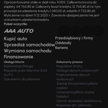
Oprocentowanie stałe w skali roku: 9,00%. Całkowita kwota do
zapłaty: 64 765,80 zł. Całkowity koszt kredytu: 12 765,80 zł (w tym
prowizja za udzielenie kredytu 1 040,00 zł, odsetki 11 725,80 zł).
Wyliczenie na dzień 11.12.2025 r. Zawarcie ubezpieczenia nie jest
warunkiem udzielenia kredytu.
Pokaż wszystko
Kupić auto
Przedsiębiorcy i firmy
Oddziały
Sprzedaż samochodów
Kariera
Wymiana samochodu
Finansowanie
Obsługa klienta
Dokumenty prawne
Reklamacje/Skarga
Regulamin strony
Rzecznik praw klientów AAA
Obsługa danych osobowych
AUTO
Przetwarzanie danych
Dokumenty do pobrania
osobowych
Zasady korzystania z plików
cookies
Ustawienia plików cookie
DataAct
Cennik sprzedaży dodatkowej
Regulacje dot. płatności