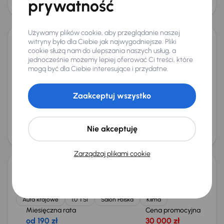
prywatność
27 000 zł
Używamy plików cookie, aby przeglądanie naszej
witryny było dla Ciebie jak najwygodniejsze. Pliki
Škoda Rapid Spaceback
cookie służą nam do ulepszania naszych usług, a
jednocześnie możemy lepiej oferować Ci treści, które
2014
142 725 km
Automat
Diesel
1.6 TDI
66 kW
mogą być dla Ciebie interesujące i przydatne.
Auta krajowe
1.6 TDI
Salon Polska
DSG
+4 kolejnych
Zaakceptuj wszystko
Miesięczna rata
Cena promocyjna
od 179 zł
29 000 zł
Cena
Nie akceptuję
30 000 zł
Zarządzaj plikami cookie
Škoda Rapid Spaceback
2018
97 137 km
Benzyna
1.0 TSI
81 kW
Auta krajowe
1.0 TSI
Salon Polska
Klima
Miesięczna rata
Cena promocyjna
od 190 zł
30 000 zł