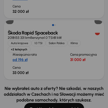
Cena
32 000 zł
Škoda Rapid Spaceback
2018
155 331 km
Benzyna
1.0 TSI
81 kW
Auta krajowe
1.0 TSI
Salon Polska
Klima
+2 kolejnych
Miesięczna rata
Cena promocyjna
od 196 zł
31 000 zł
Cena
33 000 zł
Nie wybrałeś auto z oferty? Nie szkodzi, w naszych
oddziałach w Czechach i na Słowacji możemy mieć
podobne samochody, których szukasz.