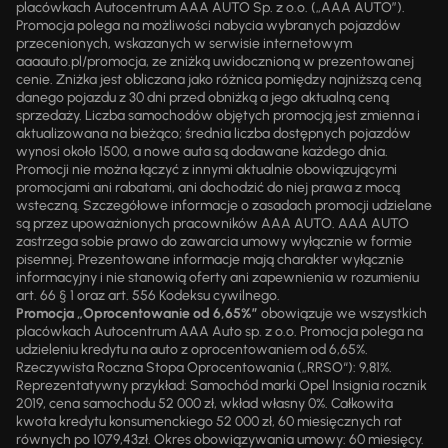
placówkach Autocentrum AAA AUTO Sp. z o.o. („AAA AUTO”).
Promocja polega na możliwości nabycia wybranych pojazdów
przecenionych, wskazanych w serwisie internetowym
aaaauto.pl/promocja, ze zniżką uwidocznioną w prezentowanej
cenie. Zniżka jest obliczana jako różnica pomiędzy najniższą ceną
danego pojazdu z 30 dni przed obniżką a jego aktualną ceną
sprzedaży. Liczba samochodów objętych promocją jest zmienna i
aktualizowana na bieżąco; średnia liczba dostępnych pojazdów
wynosi około 1500, a nowe auta są dodawane każdego dnia.
Promocji nie można łączyć z innymi aktualnie obowiązującymi
promocjami ani rabatami, ani dochodzić do niej prawa z mocą
wsteczną. Szczegółowe informacje o zasadach promocji udzielane
są przez upoważnionych pracowników AAA AUTO. AAA AUTO
zastrzega sobie prawo do zawarcia umowy wyłącznie w formie
pisemnej. Prezentowane informacje mają charakter wyłącznie
informacyjny i nie stanowią oferty ani zapewnienia w rozumieniu
art. 66 § 1 oraz art. 556 Kodeksu cywilnego.
Promocja „Oprocentowanie od 6,65%”
obowiązuje we wszystkich
placówkach Autocentrum AAA Auto sp. z o.o. Promocja polega na
udzieleniu kredytu na auto z oprocentowaniem od 6,65%.
Rzeczywista Roczna Stopa Oprocentowania („RRSO“): 9,81%.
Reprezentatywny przykład: Samochód marki Opel Insignia rocznik
2019, cena samochodu 52 000 zł, wkład własny 0%. Całkowita
kwota kredytu konsumenckiego 52 000 zł, 60 miesięcznych rat
równych po 1079,43zł. Okres obowiązywania umowy: 60 miesięcy.