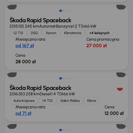
Škoda Rapid Spaceback
2015
135 245 km
Automat
Benzyna
1.2 TSI
66 kW
1.2 TSI
DSG
Xenon
Klimatronic
+4 kolejnych
Miesięczna rata
Cena promocyjna
od 167 zł
27 000 zł
Cena
28 000 zł
Škoda Rapid Spaceback
2016
353 258 km
Diesel
1.4 TDI
66 kW
Auta krajowe
1.4 TDI
Salon Polska
Klima
Miesięczna rata
Cena
od 71 zł
12 000 zł