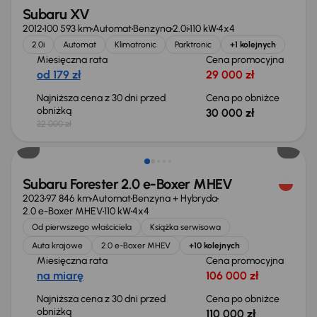
Subaru XV
2012
100 593 km
Automat
Benzyna
2.0i
110 kW
4x4
2.0i
Automat
Klimatronic
Parktronic
+1 kolejnych
Miesięczna rata
Cena promocyjna
od 179 zł
29 000 zł
Najniższa cena z 30 dni przed
Cena po obniżce
obniżką
30 000 zł
32 000 zł
Taniej o 2 000 zł
Subaru Forester 2.0 e-Boxer MHEV
2023
97 846 km
Automat
Benzyna + Hybryda
2.0 e-Boxer MHEV
110 kW
4x4
Od pierwszego właściciela
Książka serwisowa
Auta krajowe
2.0 e-Boxer MHEV
+10 kolejnych
Miesięczna rata
Cena promocyjna
na miarę
106 000 zł
Najniższa cena z 30 dni przed
Cena po obniżce
obniżką
110 000 zł