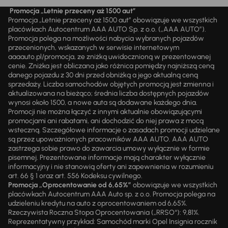
Promocja „Letnie przeceny aż 1500 aut”
Promocja „Letnie przeceny aż 1500 aut” obowiązuje we wszystkich
placówkach Autocentrum AAA AUTO Sp. z o.o. („AAA AUTO”).
Promocja polega na możliwości nabycia wybranych pojazdów
przecenionych, wskazanych w serwisie internetowym
aaaauto.pl/promocja, ze zniżką uwidocznioną w prezentowanej
cenie. Zniżka jest obliczana jako różnica pomiędzy najniższą ceną
danego pojazdu z 30 dni przed obniżką a jego aktualną ceną
sprzedaży. Liczba samochodów objętych promocją jest zmienna i
aktualizowana na bieżąco; średnia liczba dostępnych pojazdów
wynosi około 1500, a nowe auta są dodawane każdego dnia.
Promocji nie można łączyć z innymi aktualnie obowiązującymi
promocjami ani rabatami, ani dochodzić do niej prawa z mocą
wsteczną. Szczegółowe informacje o zasadach promocji udzielane
są przez upoważnionych pracowników AAA AUTO. AAA AUTO
zastrzega sobie prawo do zawarcia umowy wyłącznie w formie
pisemnej. Prezentowane informacje mają charakter wyłącznie
informacyjny i nie stanowią oferty ani zapewnienia w rozumieniu
art. 66 § 1 oraz art. 556 Kodeksu cywilnego.
Promocja „Oprocentowanie od 6,65%”
obowiązuje we wszystkich
placówkach Autocentrum AAA Auto sp. z o.o. Promocja polega na
udzieleniu kredytu na auto z oprocentowaniem od 6,65%.
Rzeczywista Roczna Stopa Oprocentowania („RRSO“): 9,81%.
Reprezentatywny przykład: Samochód marki Opel Insignia rocznik