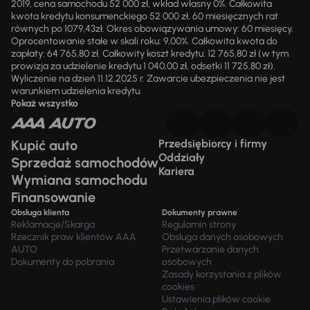
2019, cena samochodu 52 000 zł, wkład własny 0%. Całkowita
kwota kredytu konsumenckiego 52 000 zł, 60 miesięcznych rat
równych po 1079,43zł. Okres obowiązywania umowy: 60 miesięcy.
Oprocentowanie stałe w skali roku: 9,00%. Całkowita kwota do
zapłaty: 64 765,80 zł. Całkowity koszt kredytu: 12 765,80 zł (w tym
prowizja za udzielenie kredytu 1 040,00 zł, odsetki 11 725,80 zł).
Wyliczenie na dzień 11.12.2025 r. Zawarcie ubezpieczenia nie jest
warunkiem udzielenia kredytu.
Pokaż wszystko
Kupić auto
Przedsiębiorcy i firmy
Oddziały
Sprzedaż samochodów
Kariera
Wymiana samochodu
Finansowanie
Obsługa klienta
Dokumenty prawne
Reklamacje/Skarga
Regulamin strony
Rzecznik praw klientów AAA
Obsługa danych osobowych
AUTO
Przetwarzanie danych
Dokumenty do pobrania
osobowych
Zasady korzystania z plików
cookies
Ustawienia plików cookie