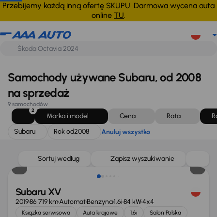
Subaru
Rok od
2008
Anuluj wszystko
Przebijemy każdą inną ofertę SKUPU. Darmowa wycena auta
online
TU
.
Samochody używane Subaru, od 2008
na sprzedaż
9 samochodów
2
Marka i model
Cena
Rata
R
Subaru
Rok od
2008
Anuluj wszystko
Taniej o 1 500 zł
Sortuj według
Zapisz wyszukiwanie
Subaru XV
2019
86 719 km
Automat
Benzyna
1.6i
84 kW
4x4
Książka serwisowa
Auta krajowe
1.6i
Salon Polska