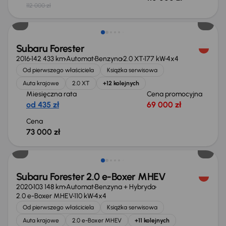
112 000 zł
Możliwość odliczenia VAT
Subaru Forester
2016
142 433 km
Automat
Benzyna
2.0 XT
177 kW
4x4
Od pierwszego właściciela
Książka serwisowa
Auta krajowe
2.0 XT
+12 kolejnych
Miesięczna rata
Cena promocyjna
od 435 zł
69 000 zł
Cena
73 000 zł
Taniej o 1 000 zł
Subaru Forester 2.0 e-Boxer MHEV
2020
103 148 km
Automat
Benzyna + Hybryda
2.0 e-Boxer MHEV
110 kW
4x4
Od pierwszego właściciela
Książka serwisowa
Auta krajowe
2.0 e-Boxer MHEV
+11 kolejnych