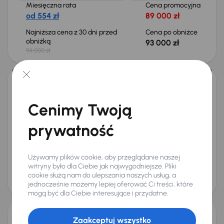
Miesięczna rata
Cena promocyjna
od 554 zł
89 000 zł
Najniższa cena z 30 dni przed
Cena po obniżce
obniżką
93 000 zł
94 000 zł
Taniej o 1 500 zł
Subaru Impreza
2017
114 295 km
Automat
Benzyna
2.0R
110 kW
4x4
Cenimy Twoją
Książka serwisowa
Auta krajowe
2.0R
Salon Polska
prywatność
+9 kolejnych
Miesięczna rata
Cena promocyjna
od 339 zł
54 000 zł
Używamy plików cookie, aby przeglądanie naszej
Najniższa cena z 30 dni przed
Cena po obniżce
witryny było dla Ciebie jak najwygodniejsze. Pliki
obniżką
cookie służą nam do ulepszania naszych usług, a
57 000 zł
58 500 zł
jednocześnie możemy lepiej oferować Ci treści, które
mogą być dla Ciebie interesujące i przydatne.
Zaakceptuj wszystko