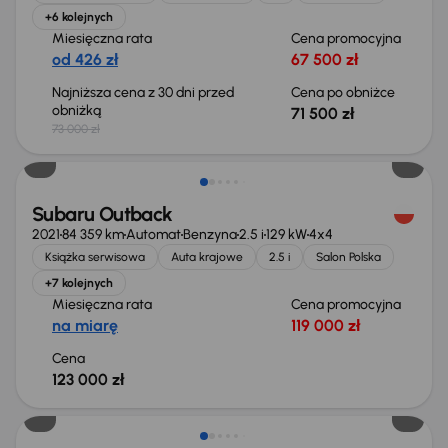
+6 kolejnych
Miesięczna rata
Cena promocyjna
od 426 zł
67 500 zł
Najniższa cena z 30 dni przed
Cena po obniżce
obniżką
71 500 zł
73 000 zł
Subaru Outback
2021
84 359 km
Automat
Benzyna
2.5 i
129 kW
4x4
Książka serwisowa
Auta krajowe
2.5 i
Salon Polska
+7 kolejnych
Miesięczna rata
Cena promocyjna
na miarę
119 000 zł
Cena
123 000 zł
Taniej o 2 000 zł