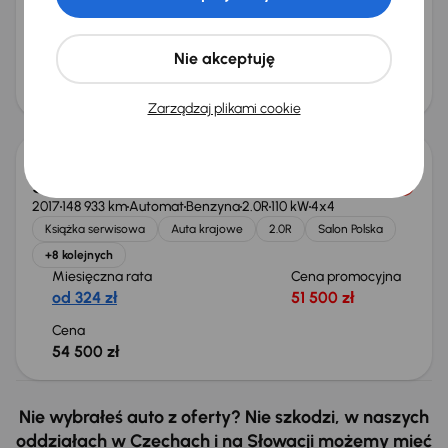
Subaru Impreza
2008
312 229 km
Benzyna
2.0R
110 kW
4x4
2.0R
GAZ
Klimatronic
ALU
Nie akceptuję
Miesięczna rata
Cena
od 39 zł
6 000 zł
Zarządzaj plikami cookie
Subaru Impreza
2017
148 933 km
Automat
Benzyna
2.0R
110 kW
4x4
Książka serwisowa
Auta krajowe
2.0R
Salon Polska
+8 kolejnych
Miesięczna rata
Cena promocyjna
od 324 zł
51 500 zł
Cena
54 500 zł
Nie wybrałeś auto z oferty? Nie szkodzi, w naszych
oddziałach w Czechach i na Słowacji możemy mieć