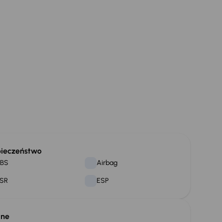
ieczeństwo
BS
Airbag
SR
ESP
lne