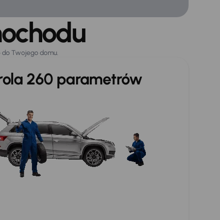
mochodu
o do Twojego domu.
trola 260 parametrów