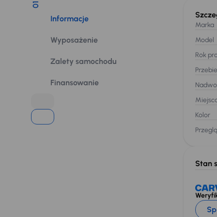
01
Szcze
Informacje
Marka
Wyposażenie
Model
Rok pro
Zalety samochodu
Przebi
Finansowanie
Nadwo
Miejsc
Kolor
Przegl
Stan 
Weryfik
Sp