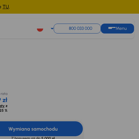
ne
TU
.
800 033 000
Menu
rata
 zł
aty
z
25 %
 rata
 zł
aty
z
25 %
Wymiana samochodu
Z bonusem aż do
5 000 zł