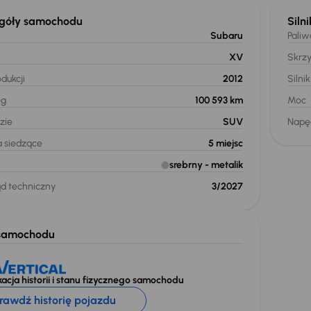
góły samochodu
Silni
Subaru
Paliw
XV
Skrz
dukcji
2012
Silnik
eg
100 593 km
Moc
zie
SUV
Napę
a siedzące
5
miejsc
srebrny
- metalik
ąd techniczny
3/2027
samochodu
acja historii i stanu fizycznego samochodu
rawdź historię pojazdu