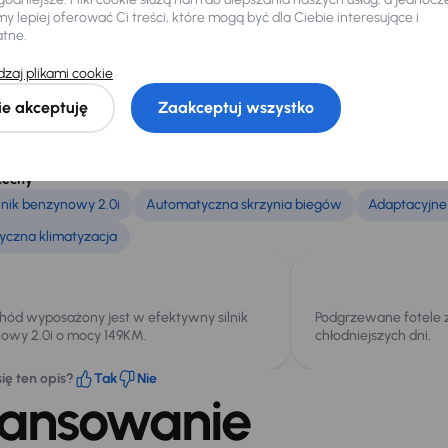
lety samochodu
 lepiej oferować Ci treści, które mogą być dla Ciebie interesujące i
atne.
SUV wyróżnia się przestronnym wnętrzem i zaawansowanymi systemami
omfort i wszechstronność na każdą trasę.
zaj plikami cookie
XV jest wyposażone w mocny silnik benzynowy 2.0i o pojemności 1995 
ie akceptuję
Zaakceptuj wszystko
z napęd 4x4, co zapewnia doskonałe właściwości jezdne w różnych wa
, które poprawiają widoczność podczas jazdy nocą. Fotele są podgrzewa
ja pozwala na łatwe utrzymanie odpowiedniej temperatury we wnętrzu
niki parkowania, co ułatwia manewrowanie.
cechy
lnik benzynowy 2.0i
Automatyczna skrzynia biegów
Adaptacyjne 
czna klimatyzacja
ód wyposażony jest w efektywny silnik
Podgrzewane fotele 
owy 2.0i o mocy 149KM.
chłodniejszych dni.
ię ten opis?
Tak
Nie
nansowanie