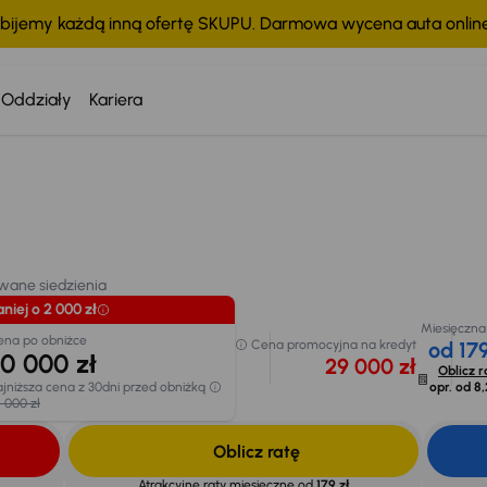
bijemy każdą inną ofertę SKUPU. Darmowa wycena auta onli
Oddziały
Kariera
Taniej o 2 000 zł
Miesięczna 
Cena po obniżce
Cena promocyjna na
od 179
30 000 zł
kredyt
ne siedzienia
29 000 zł
Oblicz r
Najniższa cena z 30dni
chodu
opr. od
8,
przed obniżką
32 000 zł
wane siedzienia
niej o 2 000 zł
Miesięczna
ena po obniżce
Cena promocyjna na kredyt
od 179
0 000 zł
29 000 zł
Oblicz r
jniższa cena z 30dni przed obniżką
opr. od
8,
 000 zł
Oblicz ratę
Atrakcyjne raty miesięczne od
179 zł