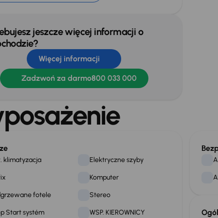
ebujesz jeszcze więcej informacji o
chodzie?
Więcej informacji
Zadzwoń za darmo
800 033 000
posażenie
ze
Bezp
. klimatyzacja
Elektryczne szyby
A
fix
Komputer
A
grzewane fotele
Stereo
Ogó
p Start systém
WSP. KIEROWNICY