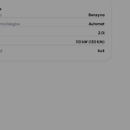
k
o
Benzyna
ynia biegów
Automat
2.0i
110 kW
(150 KM)
d
4x4