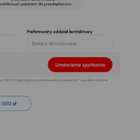
dodatkowym pakietem dla przedsiębiorców
Preferowany oddział kontaktowy
Umówienie spotkania
mice, 184 00 Praga 8, będzie przechowywać i przetwarzać Twoje dane osobowe
 000 zł