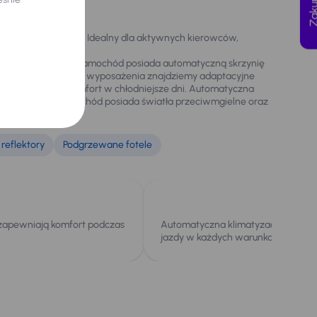
 bezpieczeństwa. Idealny dla aktywnych kierowców,
cm3 i mocy 149 KM. Samochód posiada automatyczną skrzynię
runkach. W zakresie wyposażenia znajdziemy adaptacyjne
ne, co zwiększa komfort w chłodniejsze dni. Automatyczna
. Dodatkowo, samochód posiada światła przeciwmgielne oraz
reflektory
Podgrzewane fotele
zapewniają komfort podczas
Automatyczna klimatyzacja zwięk
jazdy w każdych warunkach pogod