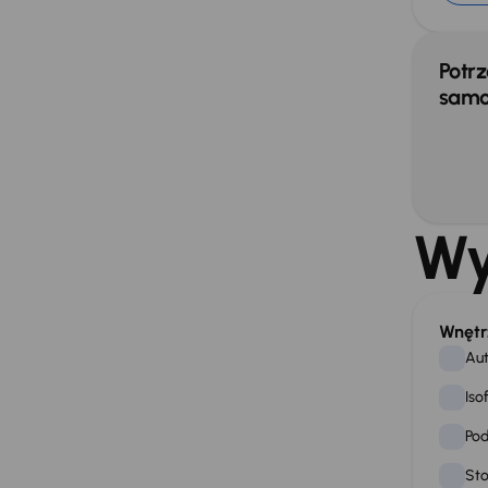
Potrz
samo
Wy
Wnętr
Aut
Iso
Pod
Sto