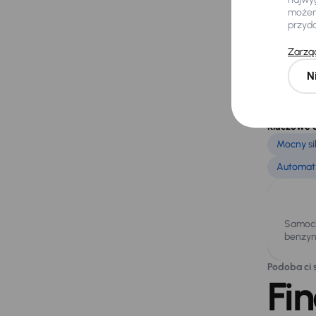
Za
możemy
przyd
Subaru XV 
oferując k
Zarząd
To Subaru 
N
biegów ora
reflektory
klimatyzac
tylne czuj
Kluczowe 
Mocny si
Automaty
Samoch
benzyn
Podoba ci s
Fi