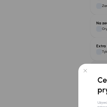
Za
Na ze
Ory
Extra
Tyl
Potrz
samo
Ce
pr
Używam
najwyg