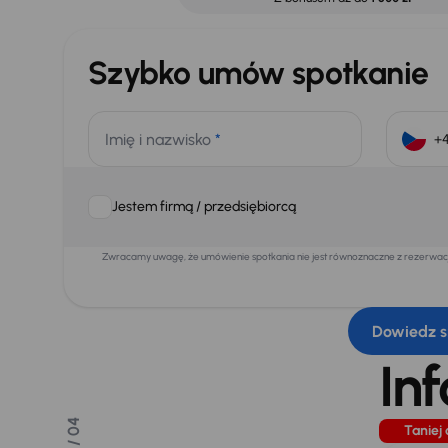
Szybko umów spotkanie
Imię i nazwisko
*
Jestem firmą / przedsiębiorcą
Zwracamy uwagę, że umówienie spotkania nie jest równoznaczne z rezerwacją
Dowiedz s
In
/ 04
Taniej 