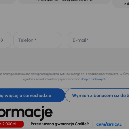
z 
Telefon
*
E-mail
*
+48
 ani zagwarantowaną dostępnością pojazdu. AURES Holdings a.s., z siedzibą Dopraváků 874/15, Či
zgodnie z zasadami ochrony i przetwarzania
danych osobowych
.
ię więcej o samochodzie
Wymień z bonusem aż do 5
formacje
o 2 000 zł
Przedłużona gwarancja Carlife®