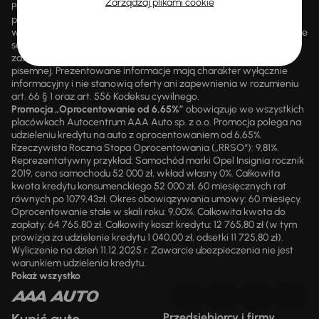
Zarządzaj plikami cookie
Promocji nie można łączyć z innymi aktualnie obowiązującymi
promocjami ani rabatami, ani dochodzić do niej prawa z mocą
wsteczną. Szczegółowe informacje o zasadach promocji udzielane
są przez upoważnionych pracowników AAA AUTO. AAA AUTO
zastrzega sobie prawo do zawarcia umowy wyłącznie w formie
pisemnej. Prezentowane informacje mają charakter wyłącznie
informacyjny i nie stanowią oferty ani zapewnienia w rozumieniu
art. 66 § 1 oraz art. 556 Kodeksu cywilnego.
Promocja „Oprocentowanie od 6,65%”
obowiązuje we wszystkich
placówkach Autocentrum AAA Auto sp. z o.o. Promocja polega na
udzieleniu kredytu na auto z oprocentowaniem od 6,65%.
Rzeczywista Roczna Stopa Oprocentowania („RRSO“): 9,81%.
Reprezentatywny przykład: Samochód marki Opel Insignia rocznik
2019, cena samochodu 52 000 zł, wkład własny 0%. Całkowita
kwota kredytu konsumenckiego 52 000 zł, 60 miesięcznych rat
równych po 1079,43zł. Okres obowiązywania umowy: 60 miesięcy.
Oprocentowanie stałe w skali roku: 9,00%. Całkowita kwota do
zapłaty: 64 765,80 zł. Całkowity koszt kredytu: 12 765,80 zł (w tym
prowizja za udzielenie kredytu 1 040,00 zł, odsetki 11 725,80 zł).
Wyliczenie na dzień 11.12.2025 r. Zawarcie ubezpieczenia nie jest
warunkiem udzielenia kredytu.
Pokaż wszystko
Przedsiębiorcy i firmy