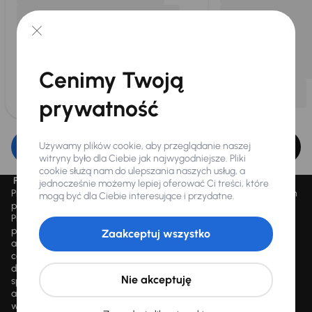
Cenimy Twoją
prywatność
Używamy plików cookie, aby przeglądanie naszej
Edytuj filtr
witryny było dla Ciebie jak najwygodniejsze. Pliki
cookie służą nam do ulepszania naszych usług, a
Promocja „Letnie przeceny aż 1500 aut”
jednocześnie możemy lepiej oferować Ci treści, które
Promocja „Letnie przeceny aż 1500 aut” obowiązuje we wszystkich
mogą być dla Ciebie interesujące i przydatne.
placówkach Autocentrum AAA AUTO Sp. z o.o. („AAA AUTO”).
Promocja polega na możliwości nabycia wybranych pojazdów
przecenionych, wskazanych w serwisie internetowym
Zaakceptuj wszystko
aaaauto.pl/promocja, ze zniżką uwidocznioną w prezentowanej
cenie. Zniżka jest obliczana jako różnica pomiędzy najniższą ceną
danego pojazdu z 30 dni przed obniżką a jego aktualną ceną
Nie akceptuję
sprzedaży. Liczba samochodów objętych promocją jest zmienna i
aktualizowana na bieżąco; średnia liczba dostępnych pojazdów
wynosi około 1500, a nowe auta są dodawane każdego dnia.