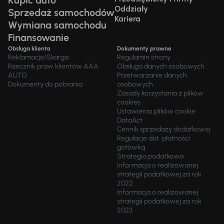
Kupić auto
Oddziały
Sprzedaż samochodów
Kariera
Wymiana samochodu
Finansowanie
Obsługa klienta
Dokumenty prawne
Reklamacje/Skarga
Regulamin strony
Rzecznik praw klientów AAA
Obsługa danych osobowych
AUTO
Przetwarzanie danych
Dokumenty do pobrania
osobowych
Zasady korzystania z plików
cookies
Ustawienia plików cookie
DataAct
Cennik sprzedaży dodatkowej
Regulacje dot. płatności
gotówką
Strategia podatkowa
Informacja o realizowanej
strategii podatkowej za rok
2022
Informacja o realizowanej
strategii podatkowej za rok
2023