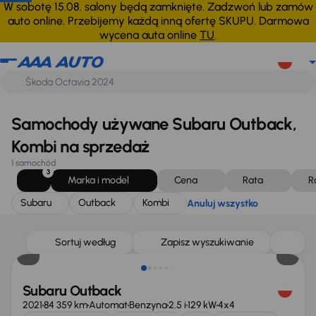
Subaru
Outback
Kombi
Anuluj wszystko
W sobotę 15.08. salony będą zamknięte. Zadzwoń lub zamów
auto online. Przebijemy każdą inną ofertę SKUPU. Darmowa
wycena auta online
TU
.
Samochody używane Subaru Outback,
Kombi na sprzedaż
1 samochód
3
Marka i model
Cena
Rata
R
Subaru
Outback
Kombi
Anuluj wszystko
Taniej o 3 000 zł
Sortuj według
Zapisz wyszukiwanie
Subaru Outback
2021
84 359 km
Automat
Benzyna
2.5 i
129 kW
4x4