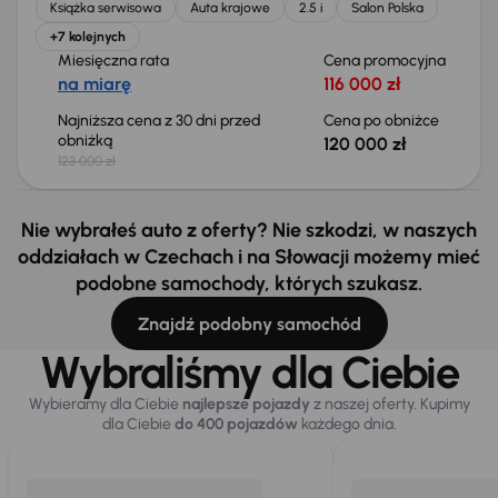
Książka serwisowa
Auta krajowe
2.5 i
Salon Polska
+7 kolejnych
Miesięczna rata
Cena promocyjna
na miarę
116 000 zł
Najniższa cena z 30 dni przed
Cena po obniżce
obniżką
120 000 zł
123 000 zł
Nie wybrałeś auto z oferty? Nie szkodzi, w naszych
oddziałach w Czechach i na Słowacji możemy mieć
podobne samochody, których szukasz.
Znajdź podobny samochód
Wybraliśmy dla Ciebie
Wybieramy dla Ciebie
najlepsze pojazdy
z naszej oferty. Kupimy
dla Ciebie
do 400 pojazdów
każdego dnia.