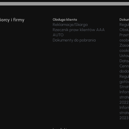
orcy i firmy
Obsługa klienta
Doku
Reklamacje/Skarga
Regu
Rzecznik praw klientów AAA
Obsł
AUTO
Prze
Dokumenty do pobrania
osob
Zasad
cook
Usta
Data
Cenn
doda
Regul
gotó
Stra
Infor
strat
2022
Infor
strat
2023