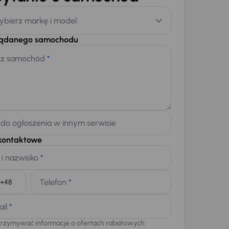
ybierz markę i model
żądanego samochodu
sz samochód
*
 do ogłoszenia w innym serwisie
kontaktowe
 i nazwisko
*
Telefon
*
+48
ail
*
trzymywać informacje o ofertach rabatowych