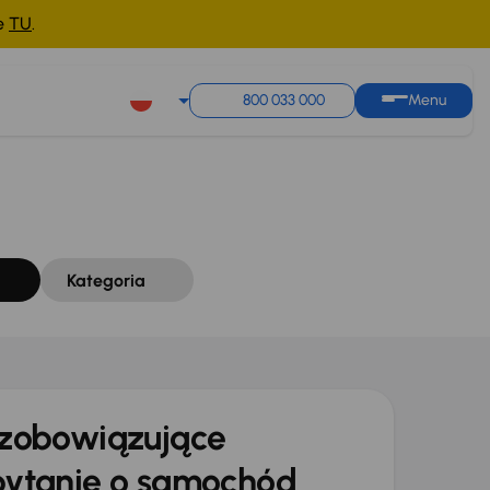
ne
TU
.
Sortuj według
Zapisz wyszukiwanie
800 033 000
Menu
Kategoria
zobowiązujące
ytanie o samochód