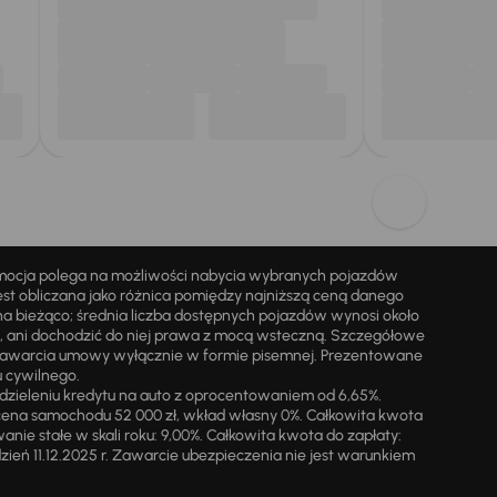
omocja polega na możliwości nabycia wybranych pojazdów
st obliczana jako różnica pomiędzy najniższą ceną danego
na bieżąco; średnia liczba dostępnych pojazdów wynosi około
i, ani dochodzić do niej prawa z mocą wsteczną. Szczegółowe
zawarcia umowy wyłącznie w formie pisemnej. Prezentowane
u cywilnego.
zieleniu kredytu na auto z oprocentowaniem od 6,65%.
cena samochodu 52 000 zł, wkład własny 0%. Całkowita kwota
ie stałe w skali roku: 9,00%. Całkowita kwota do zapłaty:
a dzień 11.12.2025 r. Zawarcie ubezpieczenia nie jest warunkiem