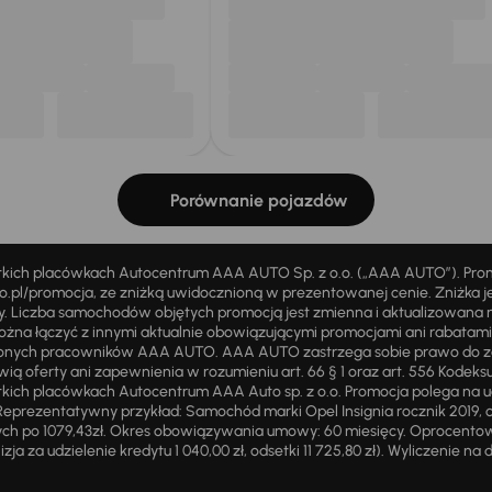
Porównanie pojazdów
stkich placówkach Autocentrum AAA AUTO Sp. z o.o. („AAA AUTO”). Pr
pl/promocja, ze zniżką uwidocznioną w prezentowanej cenie. Zniżka je
ży. Liczba samochodów objętych promocją jest zmienna i aktualizowana 
ożna łączyć z innymi aktualnie obowiązującymi promocjami ani rabatam
żnionych pracowników AAA AUTO. AAA AUTO zastrzega sobie prawo do 
ią oferty ani zapewnienia w rozumieniu art. 66 § 1 oraz art. 556 Kodeks
ich placówkach Autocentrum AAA Auto sp. z o.o. Promocja polega na ud
eprezentatywny przykład: Samochód marki Opel Insignia rocznik 2019, 
ch po 1079,43zł. Okres obowiązywania umowy: 60 miesięcy. Oprocentowan
zja za udzielenie kredytu 1 040,00 zł, odsetki 11 725,80 zł). Wyliczenie n