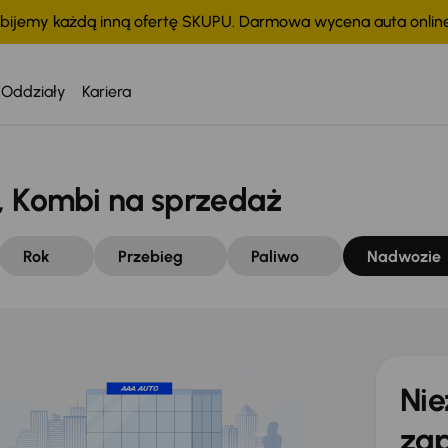
bijemy każdą inną ofertę SKUPU. Darmowa wycena auta onli
Oddziały
Kariera
Kombi na sprzedaż
Rok
Przebieg
Paliwo
Nadwozie
Nie
zap