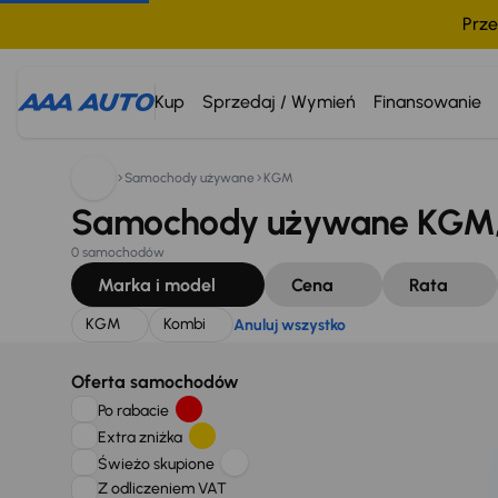
Prze
Szukam:
KGM
Kombi
Anuluj wszystko
Kup
Sprzedaj / Wymień
Finansowanie
Samochody używane
KGM
Samochody używane KGM, 
0 samochodów
Marka i model
Cena
Rata
KGM
Kombi
Anuluj wszystko
Oferta samochodów
Po rabacie
Extra zniżka
Świeżo skupione
Z odliczeniem VAT