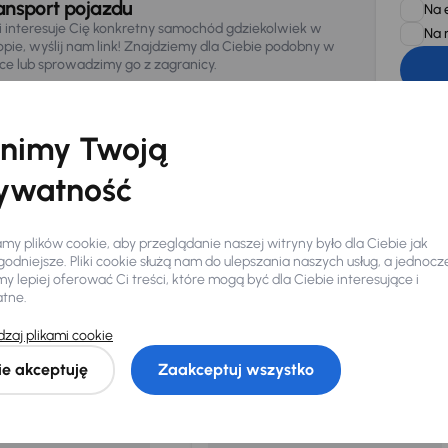
ansport pojazdu
Na 
li interesuje Cię konkretny samochód gdziekolwiek w
Na 
opie, wyślij nam link! Znajdziemy dla Ciebie podobny w
sce lub sprowadzimy go z zagranicy.
Zwracamy u
zagwaranto
874/15, Či
osobowe z
nimy Twoją
ywatność
y plików cookie, aby przeglądanie naszej witryny było dla Ciebie jak
odniejsze. Pliki cookie służą nam do ulepszania naszych usług, a jednocz
 lepiej oferować Ci treści, które mogą być dla Ciebie interesujące i
Ciebie
atne.
zaj plikami cookie
my dla Ciebie
do 400 pojazdów
każdego dnia.
ie akceptuję
Zaakceptuj wszystko