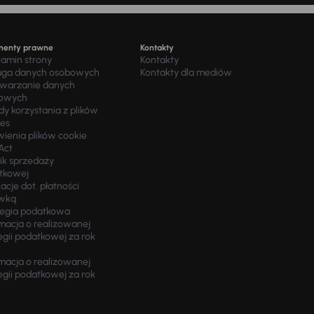
menty prawne
Kontakty
lamin strony
Kontakty
uga danych osobowych
Kontakty dla mediów
twarzanie danych
owych
y korzystania z plików
ies
wienia plików cookie
Act
ik sprzedaży
tkowej
acje dot. płatności
wką
tegia podatkowa
macja o realizowanej
egii podatkowej za rok
macja o realizowanej
egii podatkowej za rok