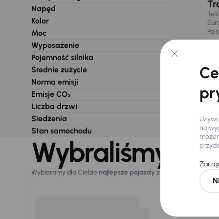
Tr
Napęd
Jeś
Kolor
Eur
Pol
Moc
Wyposażenie
Pojemność silnika
Ce
Średnie zużycie
Norma emisji
pr
Emisje CO₂
Liczba drzwi
Siedzenia
Używam
najwyg
Stan samochodu
możemy
Wybraliśmy dla 
przyd
Zarząd
Wybieramy dla Ciebie
najlepsze pojazdy
z naszej oferty. Kupi
N