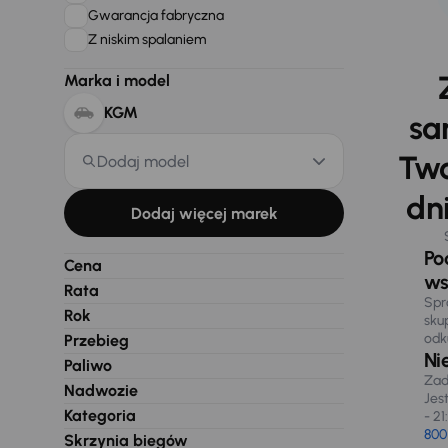
Gwarancja fabryczna
Z niskim spalaniem
Marka i model
KGM
sa
Two
Dodaj model
dni
Dodaj więcej marek
Po
Cena
ws
Rata
Spr
Rok
sku
odk
Przebieg
Ni
Paliwo
Zad
Nadwozie
Jes
Kategoria
- 21
800
Skrzynia biegów