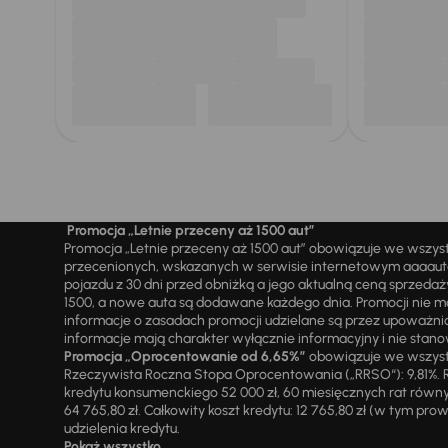
Promocja „Letnie przeceny aż 1500 aut”
Promocja „Letnie przeceny aż 1500 aut” obowiązuje we wszy
przecenionych, wskazanych w serwisie internetowym aaaauto.
pojazdu z 30 dni przed obniżką a jego aktualną ceną sprzeda
1500, a nowe auta są dodawane każdego dnia. Promocji nie m
informacje o zasadach promocji udzielane są przez upowa
informacje mają charakter wyłącznie informacyjny i nie stanow
Promocja „Oprocentowanie od 6,65%”
obowiązuje we wszystk
Rzeczywista Roczna Stopa Oprocentowania („RRSO“): 9,81%. R
kredytu konsumenckiego 52 000 zł, 60 miesięcznych rat równy
64 765,80 zł. Całkowity koszt kredytu: 12 765,80 zł (w tym prowi
udzielenia kredytu.
Pokaż wszystko