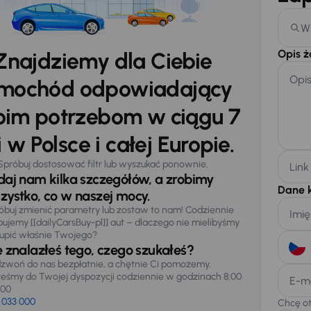
W
Opis 
Znajdziemy dla Ciebie
Opi
mochód odpowiadający
im potrzebom w ciągu 7
 w Polsce i całej Europie.
Spróbuj dostosować filtr lub wyszukać ponownie.
Link
daj nam kilka szczegółów, a zrobimy
Dane 
zystko, co w naszej mocy.
óbuj zmienić parametry lub zostaw to nam! Codziennie
Imię
pujemy [[dailyCarsBuy-pl]] aut – dlaczego nie mielibyśmy
upić właśnie Twojego?
e znalazłeś tego, czego szukałeś?
zwoń do nas bezpłatnie, a chętnie Ci pomożemy.
teśmy do Twojej dyspozycji codziennie w godzinach 8:00
E-m
:00
 033 000
Chcę o