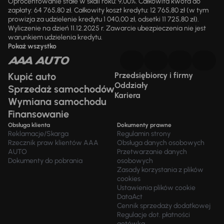
Oprocentowanie stałe w skali roku: 9,00%. Całkowita kwota do
zapłaty: 64 765,80 zł. Całkowity koszt kredytu: 12 765,80 zł (w tym
prowizja za udzielenie kredytu 1 040,00 zł, odsetki 11 725,80 zł).
Wyliczenie na dzień 11.12.2025 r. Zawarcie ubezpieczenia nie jest
warunkiem udzielenia kredytu.
Pokaż wszystko
Kupić auto
Przedsiębiorcy i firmy
Oddziały
Sprzedaż samochodów
Kariera
Wymiana samochodu
Finansowanie
Obsługa klienta
Dokumenty prawne
Reklamacje/Skarga
Regulamin strony
Rzecznik praw klientów AAA
Obsługa danych osobowych
AUTO
Przetwarzanie danych
Dokumenty do pobrania
osobowych
Zasady korzystania z plików
cookies
Ustawienia plików cookie
DataAct
Cennik sprzedaży dodatkowej
Regulacje dot. płatności
gotówką