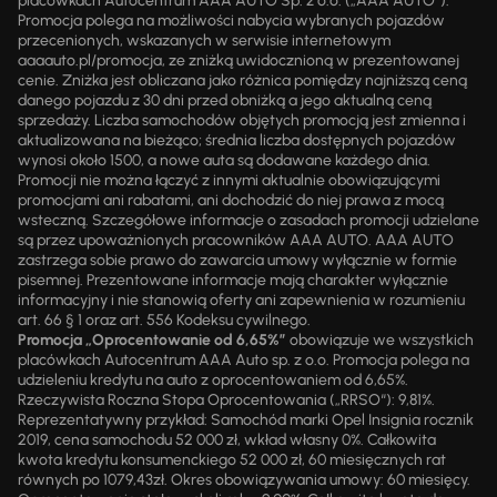
placówkach Autocentrum AAA AUTO Sp. z o.o. („AAA AUTO”).
Promocja polega na możliwości nabycia wybranych pojazdów
przecenionych, wskazanych w serwisie internetowym
aaaauto.pl/promocja, ze zniżką uwidocznioną w prezentowanej
cenie. Zniżka jest obliczana jako różnica pomiędzy najniższą ceną
danego pojazdu z 30 dni przed obniżką a jego aktualną ceną
sprzedaży. Liczba samochodów objętych promocją jest zmienna i
aktualizowana na bieżąco; średnia liczba dostępnych pojazdów
wynosi około 1500, a nowe auta są dodawane każdego dnia.
Promocji nie można łączyć z innymi aktualnie obowiązującymi
promocjami ani rabatami, ani dochodzić do niej prawa z mocą
wsteczną. Szczegółowe informacje o zasadach promocji udzielane
są przez upoważnionych pracowników AAA AUTO. AAA AUTO
zastrzega sobie prawo do zawarcia umowy wyłącznie w formie
pisemnej. Prezentowane informacje mają charakter wyłącznie
informacyjny i nie stanowią oferty ani zapewnienia w rozumieniu
art. 66 § 1 oraz art. 556 Kodeksu cywilnego.
Promocja „Oprocentowanie od 6,65%”
obowiązuje we wszystkich
placówkach Autocentrum AAA Auto sp. z o.o. Promocja polega na
udzieleniu kredytu na auto z oprocentowaniem od 6,65%.
Rzeczywista Roczna Stopa Oprocentowania („RRSO“): 9,81%.
Reprezentatywny przykład: Samochód marki Opel Insignia rocznik
2019, cena samochodu 52 000 zł, wkład własny 0%. Całkowita
kwota kredytu konsumenckiego 52 000 zł, 60 miesięcznych rat
równych po 1079,43zł. Okres obowiązywania umowy: 60 miesięcy.