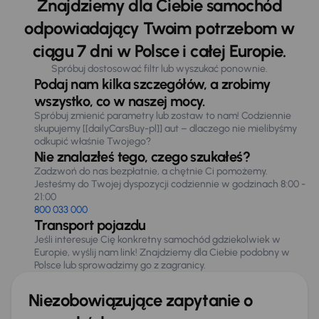
Znajdziemy dla Ciebie samochód
odpowiadający Twoim potrzebom w
ciągu 7 dni w Polsce i całej Europie.
Spróbuj dostosować filtr lub wyszukać ponownie.
Podaj nam kilka szczegółów, a zrobimy
wszystko, co w naszej mocy.
Spróbuj zmienić parametry lub zostaw to nam! Codziennie
skupujemy [[dailyCarsBuy-pl]] aut – dlaczego nie mielibyśmy
odkupić właśnie Twojego?
Nie znalazłeś tego, czego szukałeś?
Zadzwoń do nas bezpłatnie, a chętnie Ci pomożemy.
Jesteśmy do Twojej dyspozycji codziennie w godzinach 8:00 -
21:00
800 033 000
Transport pojazdu
Jeśli interesuje Cię konkretny samochód gdziekolwiek w
Europie, wyślij nam link! Znajdziemy dla Ciebie podobny w
Polsce lub sprowadzimy go z zagranicy.
Niezobowiązujące zapytanie o