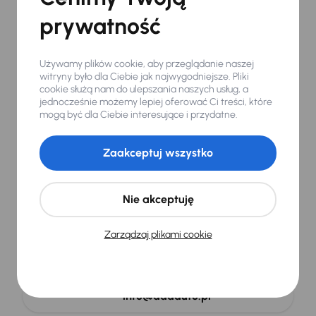
Nie dotyczy samochodów objętych podstawową gwarancją
fabryczną
prywatność
Używamy plików cookie, aby przeglądanie naszej
witryny było dla Ciebie jak najwygodniejsze. Pliki
Rozumiemy
cookie służą nam do ulepszania naszych usług, a
jednocześnie możemy lepiej oferować Ci treści, które
samochody i cenimy
mogą być dla Ciebie interesujące i przydatne.
Twój czas
Zaakceptuj wszystko
Skonsultuj z nami zakup, sprzedaż lub wymianę
Nie akceptuję
samochodu.
Jesteśmy do Państwa dyspozycji codziennie od
Zarządzaj plikami cookie
8:00 do 21:00.
800 033 000
info@aaaauto.pl