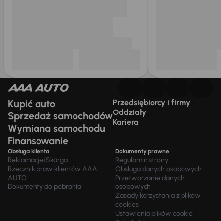
Kupić auto
Przedsiębiorcy i firmy
Oddziały
Sprzedaż samochodów
Kariera
Wymiana samochodu
Finansowanie
Obsługa klienta
Dokumenty prawne
Reklamacje/Skarga
Regulamin strony
Rzecznik praw klientów AAA
Obsługa danych osobowych
AUTO
Przetwarzanie danych
Dokumenty do pobrania
osobowych
Zasady korzystania z plików
cookies
Ustawienia plików cookie