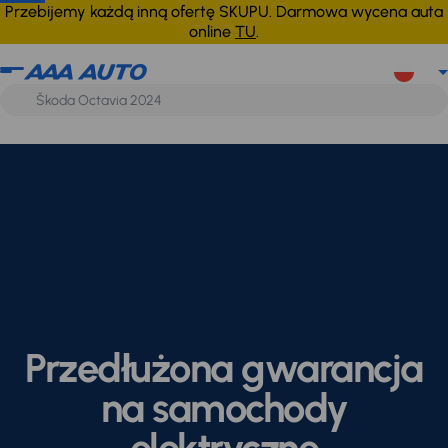
Przebijemy każdą inną ofertę SKUPU. Darmowa wycena auta
online
TU
.
Przedłużona gwarancja
na samochody
elektryczne