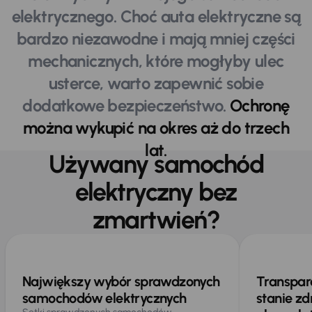
elektrycznego. Choć auta elektryczne są
bardzo niezawodne i mają mniej części
mechanicznych, które mogłyby ulec
usterce, warto zapewnić sobie
dodatkowe bezpieczeństwo.
Ochronę
można wykupić na okres aż do trzech
lat.
Używany samochód
elektryczny bez
Główne korzyści
zmartwień?
Największy wybór sprawdzonych
Transpar
samochodów elektrycznych
stanie z