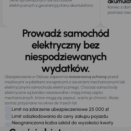
Setki sprawdzonych samochodów
akumula
elektrycznych z gwarancją stanu akumulatora.
Koniec z dom
poznasz rzec
Prowadź samochód
elektryczny bez
niespodziewanych
wydatków.
Ubezpieczenie e-Deluxe zapewnia
rozszerzoną ochronę
przed
możliwymi wydatkami związanymi z awariami mechanicznymi lub
elektrycznymi samochodu elektrycznego. Chociaż samochody
elektryczne są bardzo niezawodne i mają mniej części
mechanicznych, które mogą się zepsuć, warto je chronić. Może
zostać przyznane na okres do trzech lat.
Limit na zdarzenie ubezpieczeniowe 25 000 zł
Limit odszkodowania do ceny zakupu pojazdu
Nieograniczona liczba szkód do wysokości kwoty
ubezpieczenia