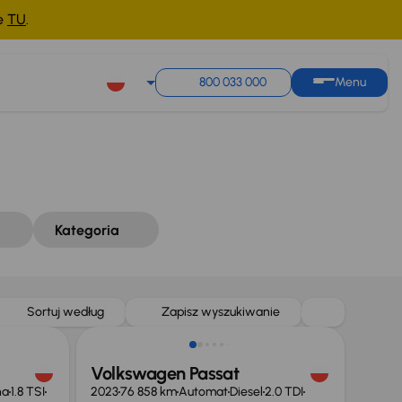
ne
TU
.
Sortuj według
Zapisz wyszukiwanie
800 033 000
Menu
Kategoria
Możliwość odliczenia VAT
Sortuj według
Zapisz wyszukiwanie
Volkswagen Passat
na
1.8 TSI
2023
76 858 km
Automat
Diesel
2.0 TDI