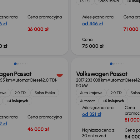
1.5 TSI
Salon Polska
+6 kole
czna rata
Cena promocyjna
Miesięczna rata
Cena pr
 zł
od 446 zł
36 000 zł
71 000 
Cena
0 zł
75 000 zł
Taniej o 2 000 zł
agen Passat
Volkswagen Passat
555 km
Automat
Diesel
2.0 TDI
2017
233 038 km
Automat
Diesel
2
110 kW
jowe
2.0 TDI
Salon Polska
Auta krajowe
2.0 TDI
Salon
+4 kolejnych
Automat
+5 kolejnych
Miesięczna rata
Cena
promoc
od 321 zł
czna rata
Cena promocyjna
51 000
 zł
46 000 zł
Najniższa cena z
Cena po
30 dni przed
54 000