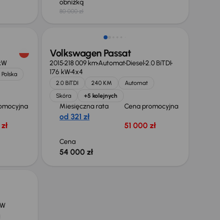
obniżką
80 000 zł
Volkswagen Passat
 kW
2015
218 009 km
Automat
Diesel
2.0 BiTDI
176 kW
4x4
 Polska
2.0 BiTDI
240 KM
Automat
Skóra
+5 kolejnych
omocyjna
Miesięczna rata
Cena promocyjna
od 321 zł
zł
51 000 zł
Cena
54 000 zł
kW