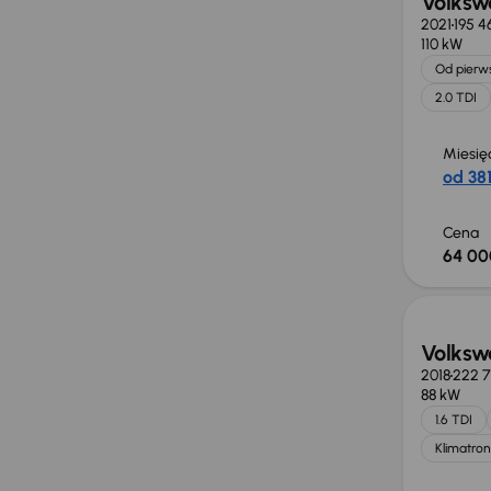
Volksw
2021
195 4
110 kW
Od pierws
2.0 TDI
Miesię
od 381
Cena
64 00
Volksw
2018
222 
88 kW
1.6 TDI
Klimatron