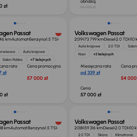
obniżką
0 zł
56 000 zł
agen Passat
Volkswagen Passat
346 km
Automat
Benzyna
1.5 TSI
2019
173 799 km
Diesel
2.0 TDI
110
Auta krajowe
2.0 TDI
Salon
serwisowa
Auta krajowe
Navi
+3 kolejnych
Salon Polska
+7 kolejnych
czna rata
Cena promocyjna
Miesięczna rata
Cena pr
 zł
od 339 zł
57 000 zł
54 000 
Cena
0 zł
57 000 zł
o 1 000 zł
agen Passat
Volkswagen Passat
38 km
Automat
Benzyna
1.5 TSI
2018
159 316 km
Diesel
2.0 TDI
110 
2.0 TDI
Skóra
Klimatronic