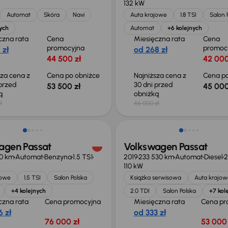
132 kW
Automat
Skóra
Navi
Auta krajowe
1.8 TSI
Salon 
ych
Automat
+6 kolejnych
czna rata
Cena
Miesięczna rata
Cena
promocyjna
promoc
 zł
od 268 zł
44 500 zł
42 000
sza cena z
Cena po obniżce
Najniższa cena z
Cena po
 przed
30 dni przed
53 500 zł
45 000
ką
obniżką
ł
46 000 zł
ość odliczenia VAT
agen Passat
Volkswagen Passat
80 km
Automat
Benzyna
1.5 TSI
2019
233 530 km
Automat
Diesel
2
110 kW
jowe
1.5 TSI
Salon Polska
Książka serwisowa
Auta krajow
+4 kolejnych
2.0 TDI
Salon Polska
+7 kol
czna rata
Cena promocyjna
Miesięczna rata
Cena pr
 zł
od 333 zł
76 000 zł
53 000 