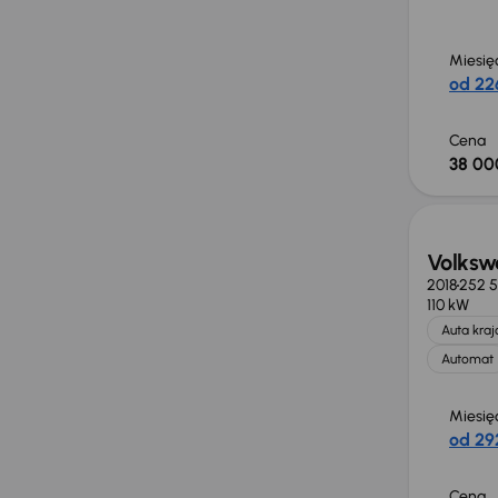
Miesię
od 226
Cena
38 00
Volksw
2018
252 
110 kW
Auta kra
Automat
Miesię
od 292
Cena