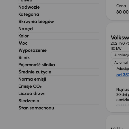
Cena
Nadwozie
80 00
Kategoria
Taniej 
Skrzynia biegów
Napęd
Kolor
Volksw
Moc
2021
190 7
110 kW
Wyposażenie
Auta kra
Silnik
Automat
Pojemność silnika
Miesię
Średnie zużycie
od 357
Norma emisji
Emisje CO₂
Najniż
Liczba drzwi
30 dni
obniż
Siedzenia
62 000 
Stan samochodu
Możliw