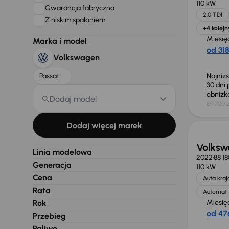
110 kW
Gwarancja fabryczna
2.0 TDI
Z niskim spalaniem
+4 kolejn
Miesię
Marka i model
od 318
Volkswagen
Passat
Najniż
30 dni
obniż
Dodaj model
59 700 z
Możliw
Dodaj więcej marek
Volksw
Linia modelowa
2022
88 1
Generacja
110 kW
Cena
Auta kra
Rata
Automat
Rok
Miesię
od 476
Przebieg
Paliwo