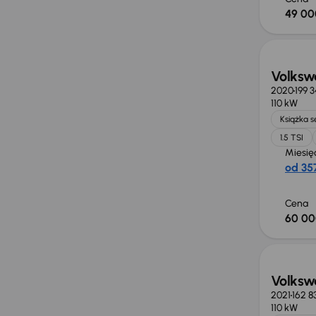
49 00
Volksw
2020
199 
110 kW
Książka 
1.5 TSI
Miesię
od 357
Cena
60 00
Taniej 
Volksw
2021
162 8
110 kW