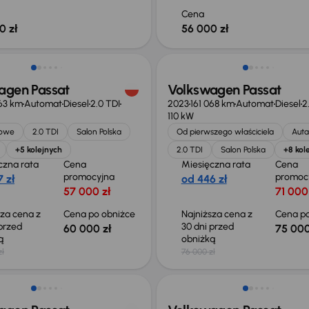
Cena
0 zł
56 000 zł
o 2 000 zł
Świeżo skupione
agen Passat
Volkswagen Passat
63 km
Automat
Diesel
2.0 TDI
2023
161 068 km
Automat
Diesel
2
110 kW
jowe
2.0 TDI
Salon Polska
Od pierwszego właściciela
Auta
+5 kolejnych
2.0 TDI
Salon Polska
+8 kol
czna rata
Cena
Miesięczna rata
Cena
promocyjna
promoc
 zł
od 446 zł
57 000 zł
71 000
sza cena z
Cena po obniżce
Najniższa cena z
Cena po
 przed
30 dni przed
60 000 zł
75 000
ką
obniżką
zł
76 000 zł
ość odliczenia VAT
Możliwość odliczenia VAT