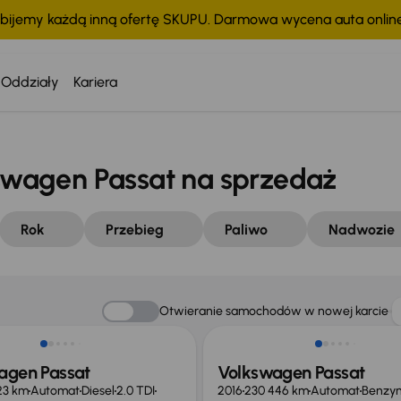
bijemy każdą inną ofertę SKUPU. Darmowa wycena auta onli
Oddziały
Kariera
wagen Passat na sprzedaż
Rok
Przebieg
Paliwo
Nadwozie
o 6 200 zł
Taniej o 1 000 zł
Otwieranie samochodów w nowej karcie
agen Passat
Volkswagen Passat
23 km
Automat
Diesel
2.0 TDI
2016
230 446 km
Automat
Benzy