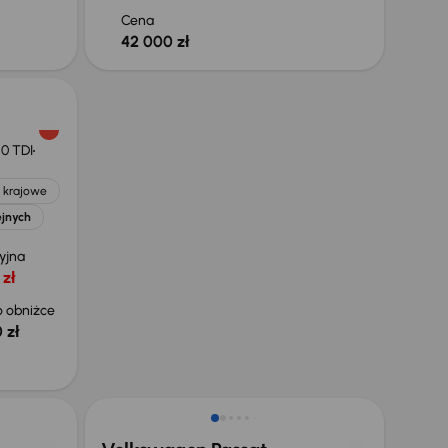
Cena
42 000 zł
.0 TDI
 krajowe
ejnych
yjna
 zł
 obniżce
 zł
Taniej o 500 zł