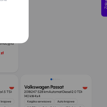
.0 TDI
e
omocyjna
zł
Taniej o 1 000 zł
Volkswagen Passat
a
1.5 TSI
2018
247 528 km
Automat
Diesel
2.0 TDI
140 kW
4x4
 krajowe
Książka serwisowa
Auta krajowe