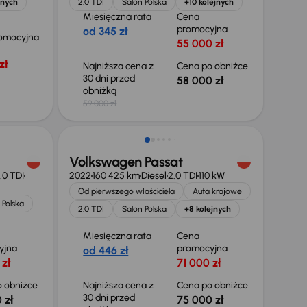
jnych
2.0 TDI
Salon Polska
+10 kolejnych
Miesięczna rata
Cena
promocyjna
od 345 zł
omocyjna
55 000 zł
zł
Najniższa cena z
Cena po obniżce
30 dni przed
58 000 zł
obniżką
59 000 zł
Taniej o 5 000 zł
Volkswagen Passat
.0 TDI
2022
160 425 km
Diesel
2.0 TDI
110 kW
Od pierwszego właściciela
Auta krajowe
 Polska
2.0 TDI
Salon Polska
+8 kolejnych
Miesięczna rata
Cena
yjna
promocyjna
od 446 zł
 zł
71 000 zł
 obniżce
Najniższa cena z
Cena po obniżce
30 dni przed
 zł
75 000 zł