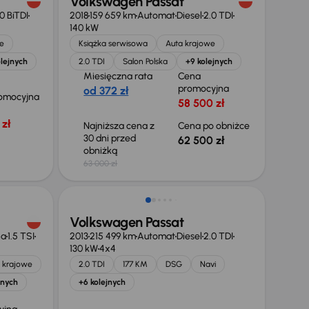
Volkswagen Passat
0 BiTDI
2018
159 659 km
Automat
Diesel
2.0 TDI
140 kW
e
Książka serwisowa
Auta krajowe
olejnych
2.0 TDI
Salon Polska
+9 kolejnych
Miesięczna rata
Cena
promocyjna
od 372 zł
omocyjna
58 500 zł
zł
Najniższa cena z
Cena po obniżce
30 dni przed
62 500 zł
obniżką
63 000 zł
Volkswagen Passat
na
1.5 TSI
2013
215 499 km
Automat
Diesel
2.0 TDI
130 kW
4x4
 krajowe
2.0 TDI
177 KM
DSG
Navi
jnych
+6 kolejnych