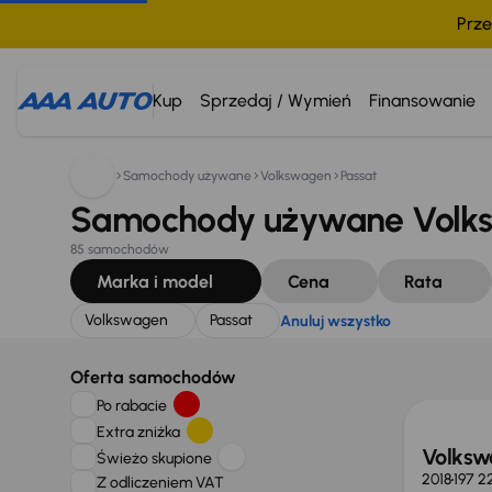
Prze
Szukam:
Volkswagen
Passat
Anuluj wszystko
Kup
Sprzedaj / Wymień
Finansowanie
Samochody używane
Volkswagen
Passat
Samochody używane Volks
85 samochodów
Marka i model
Cena
Rata
Volkswagen
Passat
Anuluj wszystko
Taniej 
Oferta samochodów
Po rabacie
Extra zniżka
Volksw
Świeżo skupione
2018
197 2
Z odliczeniem VAT