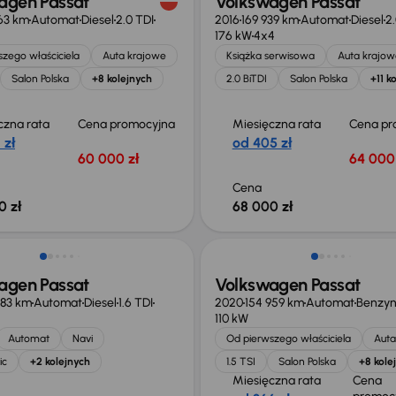
agen Passat
Volkswagen Passat
63 km
Automat
Diesel
2.0 TDI
2016
169 939 km
Automat
Diesel
2.
176 kW
4x4
zego właściciela
Auta krajowe
Książka serwisowa
Auta krajow
Salon Polska
+8 kolejnych
2.0 BiTDI
Salon Polska
+11 k
czna rata
Cena promocyjna
Miesięczna rata
Cena pr
 zł
od 405 zł
60 000 zł
64 000 
Cena
0 zł
68 000 zł
Taniej o 1 500 zł
agen Passat
Volkswagen Passat
783 km
Automat
Diesel
1.6 TDI
2020
154 959 km
Automat
Benzy
110 kW
Automat
Navi
Od pierwszego właściciela
Auta
ic
+2 kolejnych
1.5 TSI
Salon Polska
+8 kole
Miesięczna rata
Cena