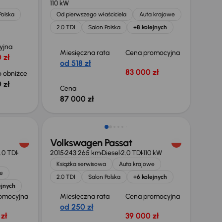
110 kW
Polska
Od pierwszego właściciela
Auta krajowe
2.0 TDI
Salon Polska
+8 kolejnych
yjna
Miesięczna rata
Cena promocyjna
 zł
od 518 zł
83 000 zł
 obniżce
 zł
Cena
87 000 zł
Świeżo skupione
Volkswagen Passat
.0 TDI
2015
243 265 km
Diesel
2.0 TDI
110 kW
Książka serwisowa
Auta krajowe
e
2.0 TDI
Salon Polska
+6 kolejnych
ejnych
omocyjna
Miesięczna rata
Cena promocyjna
od 250 zł
zł
39 000 zł