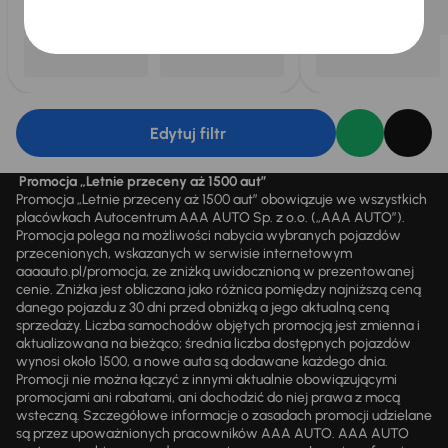
Edytuj filtr
Promocja „Letnie przeceny aż 1500 aut”
Promocja „Letnie przeceny aż 1500 aut” obowiązuje we wszystkich
placówkach Autocentrum AAA AUTO Sp. z o.o. („AAA AUTO”).
Promocja polega na możliwości nabycia wybranych pojazdów
przecenionych, wskazanych w serwisie internetowym
aaaauto.pl/promocja, ze zniżką uwidocznioną w prezentowanej
cenie. Zniżka jest obliczana jako różnica pomiędzy najniższą ceną
danego pojazdu z 30 dni przed obniżką a jego aktualną ceną
sprzedaży. Liczba samochodów objętych promocją jest zmienna i
aktualizowana na bieżąco; średnia liczba dostępnych pojazdów
wynosi około 1500, a nowe auta są dodawane każdego dnia.
Promocji nie można łączyć z innymi aktualnie obowiązującymi
promocjami ani rabatami, ani dochodzić do niej prawa z mocą
wsteczną. Szczegółowe informacje o zasadach promocji udzielane
są przez upoważnionych pracowników AAA AUTO. AAA AUTO