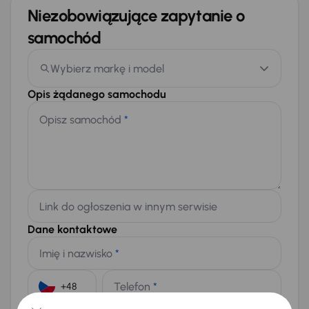
Niezobowiązujące zapytanie o
samochód
Wybierz markę i model
Opis żądanego samochodu
Opisz samochód
*
Link do ogłoszenia w innym serwisie
Dane kontaktowe
Imię i nazwisko
*
Telefon
*