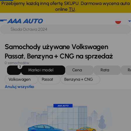
Volkswagen
Passat
Benzyna + CNG
Anuluj wszystko
Przebijemy każdą inną ofertę SKUPU. Darmowa wycena auta
online
TU
.
Samochody używane Volkswagen
Passat, Benzyna + CNG na sprzedaż
0 samochodów
3
Marka i model
Cena
Rata
R
Volkswagen
Passat
Benzyna + CNG
Anuluj wszystko