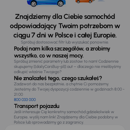
Znajdziemy dla Ciebie samochód
odpowiadający Twoim potrzebom w
ciągu 7 dni w Polsce i całej Europie.
Spróbuj dostosować filtr lub wyszukać ponownie.
Podaj nam kilka szczegółów, a zrobimy
wszystko, co w naszej mocy.
Spróbuj zmienić parametry lub zostaw to nam! Codziennie
skupujemy [[dailyCarsBuy-pl]] aut – dlaczego nie mielibyśmy
odkupić właśnie Twojego?
Nie znalazłeś tego, czego szukałeś?
Zadzwoń do nas bezpłatnie, a chętnie Ci pomożemy.
Jesteśmy do Twojej dyspozycji codziennie w godzinach 8:00 -
21:00
800 033 000
Transport pojazdu
Jeśli interesuje Cię konkretny samochód gdziekolwiek w
Europie, wyślij nam link! Znajdziemy dla Ciebie podobny w
Polsce lub sprowadzimy go z zagranicy.