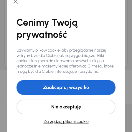
+48
E-mail
*
Chcę otrzymywać informacje o ofertach rabatowych
Cenimy Twoją
Na e-mail
(opcjonalnie)
Na numer telefonu
(opcjonalnie)
prywatność
Wyślij zapytanie
Zwracamy uwagę, że umówienie spotkania nie jest równoznaczne z rezerwacją
Używamy plików cookie, aby przeglądanie naszej
ani zagwarantowaną dostępnością pojazdu. AURES Holdings a.s., z siedzibą
Dopraváků 874/15, Čimice, 184 00 Praga 8, będzie przechowywać i przetwarzać
witryny było dla Ciebie jak najwygodniejsze. Pliki
Twoje dane osobowe zgodnie z zasadami ochrony i przetwarzania
danych
cookie służą nam do ulepszania naszych usług, a
osobowych
.
jednocześnie możemy lepiej oferować Ci treści, które
Wybraliśmy dla Ciebie
mogą być dla Ciebie interesujące i przydatne.
Wybieramy dla Ciebie
najlepsze pojazdy
z naszej oferty. Kupimy
Zaakceptuj wszystko
dla Ciebie
do 400 pojazdów
każdego dnia.
Nie akceptuję
Zarządzaj plikami cookie