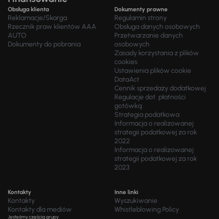
Obsługa klienta
Dokumenty prawne
Reklamacje/Skarga
Regulamin strony
Rzecznik praw klientów AAA
Obsługa danych osobowych
AUTO
Przetwarzanie danych
Dokumenty do pobrania
osobowych
Zasady korzystania z plików
cookies
Ustawienia plików cookie
DataAct
Cennik sprzedaży dodatkowej
Regulacje dot. płatności
gotówką
Strategia podatkowa
Informacja o realizowanej
strategii podatkowej za rok
2022
Informacja o realizowanej
strategii podatkowej za rok
2023
Kontakty
Inne linki
Kontakty
Wyszukiwanie
Kontakty dla mediów
Whistleblowing Policy
Jesteśmy częścią grupy