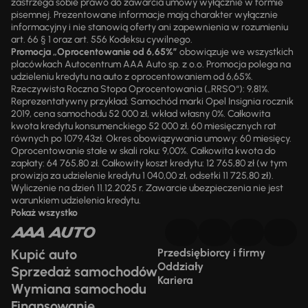
zastrzega sobie prawo do zawarcia umowy wyłącznie w formie
pisemnej. Prezentowane informacje mają charakter wyłącznie
informacyjny i nie stanowią oferty ani zapewnienia w rozumieniu
art. 66 § 1 oraz art. 556 Kodeksu cywilnego.
Promocja „Oprocentowanie od 6,65%”
obowiązuje we wszystkich
placówkach Autocentrum AAA Auto sp. z o.o. Promocja polega na
udzieleniu kredytu na auto z oprocentowaniem od 6,65%.
Rzeczywista Roczna Stopa Oprocentowania („RRSO“): 9,81%.
Reprezentatywny przykład: Samochód marki Opel Insignia rocznik
2019, cena samochodu 52 000 zł, wkład własny 0%. Całkowita
kwota kredytu konsumenckiego 52 000 zł, 60 miesięcznych rat
równych po 1079,43zł. Okres obowiązywania umowy: 60 miesięcy.
Oprocentowanie stałe w skali roku: 9,00%. Całkowita kwota do
zapłaty: 64 765,80 zł. Całkowity koszt kredytu: 12 765,80 zł (w tym
prowizja za udzielenie kredytu 1 040,00 zł, odsetki 11 725,80 zł).
Wyliczenie na dzień 11.12.2025 r. Zawarcie ubezpieczenia nie jest
warunkiem udzielenia kredytu.
Pokaż wszystko
Kupić auto
Przedsiębiorcy i firmy
Oddziały
Sprzedaż samochodów
Kariera
Wymiana samochodu
Finansowanie