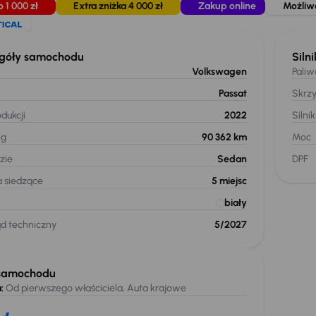
o 1 000 zł
Extra zniżka 4 000 zł
Zakup online
Możliw
góły samochodu
Silni
Volkswagen
Paliw
Passat
Skrz
dukcji
2022
Silnik
eg
90 362 km
Moc
zie
Sedan
DPF
a siedzące
5
miejsc
biały
ąd techniczny
5/2027
samochodu
:
Od pierwszego właściciela, Auta krajowe