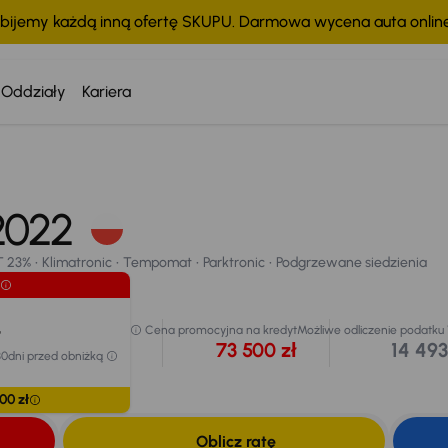
bijemy każdą inną ofertę SKUPU. Darmowa wycena auta onli
Oddziały
Kariera
Taniej o 1 000 
Cena po obniżc
77 500 z
 2022
 23%
Klimatronic
Tempomat
Parktronic
Podgrzewane siedzienia
Najniższa cena 
przed obniżką
chodu
78 500 zł
T 23%
Klimatronic
Tempomat
Parktronic
Podgrzewane siedzienia
Extra zniżka 4
ł
Cena promocyjna na kredyt
Możliwe odliczenie podatku
73 500 zł
14 493
30dni przed obniżką
00 zł
Oblicz ratę