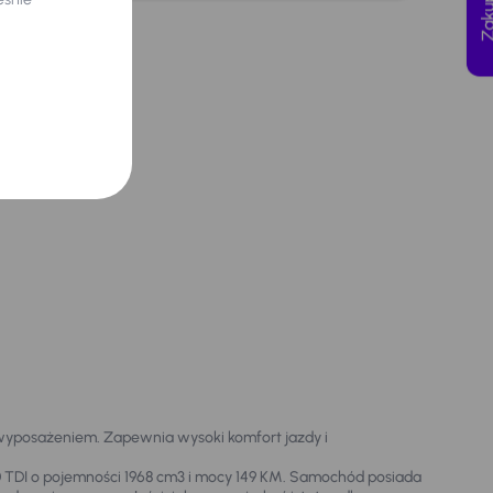
wyposażeniem. Zapewnia wysoki komfort jazdy i
2.0 TDI o pojemności 1968 cm3 i mocy 149 KM. Samochód posiada