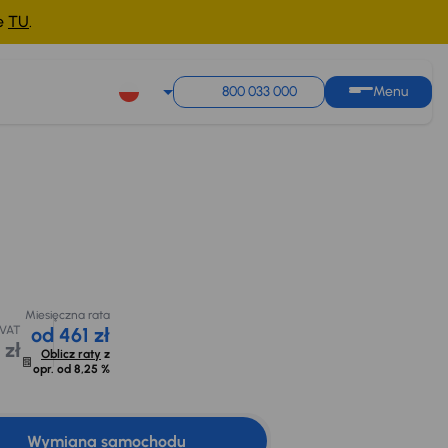
ne
TU
.
800 033 000
Menu
zł
e
Miesięczna rata
ł
Cena promocyjna na
Możliwe odliczenie
od 461 zł
kredyt
podatku VAT
z 30dni
73 500 zł
14 493 zł
Oblicz raty
z
opr. od
8,25 %
 000 zł
Miesięczna rata
 VAT
od 461 zł
 zł
Oblicz raty
z
opr. od
8,25 %
Wymiana samochodu