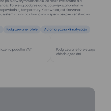
zd po pierwszym właścicielu, co może być istotne dla
czność. Fotele są podgrzewane, co zwiększa komfort w
odpowiedniej temperatury. Kierownica jest skórzana i
 system stabilizacji toru jazdy wspiera bezpieczeństwo na
Podgrzewane fotele
Automatyczna klimatyzacja
liczenia podatku VAT.
Podgrzewane fotele zapewniają ko
chłodniejsze dni.