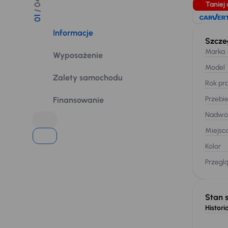
/ 04
Taniej 
01
Informacje
Szcze
Marka
Wyposażenie
Model
Zalety samochodu
Rok pro
Przebi
Finansowanie
Nadwo
Miejsc
Kolor
Przegl
Stan 
Historia