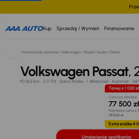
Prze
Kup
Sprzedaj / Wymień
Finansowanie
Samochody używane
Volkswagen
Passat
Sedan
Diesel
Volkswagen Passat
800 033 000
2022
90 362 km
Volkswagen Passat
2.0 TDI
Salon Polska
1. Właściciel
Automat
,
VAT
Taniej o 1 000 zł
Umówienie spotkania
Oblicz ratę
Wymiana samo
90 362 km
2.0 TDI
Salon Polska
1. Właściciel
Automat
VA
Opr. od
Taniej o 1 000 zł
8,25 %
24
Cena po obniżce
77 500 z
Najniższa cena z 
78 500 zł
Extra zniżka 4 0
Umówienie spotkania