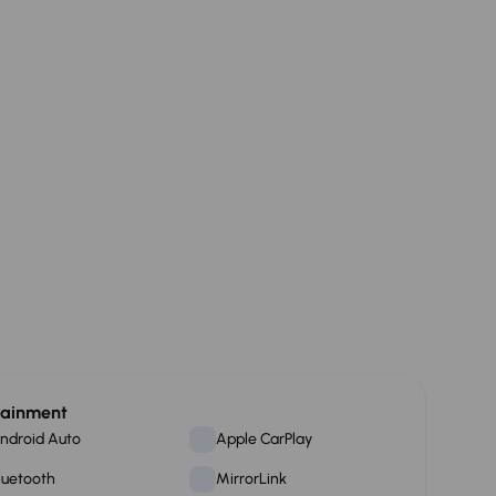
tainment
ndroid Auto
Apple CarPlay
luetooth
MirrorLink