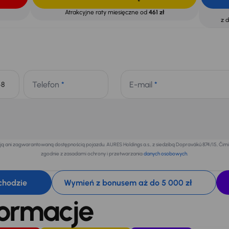
Atrakcyjne raty miesięczne od
461 zł
z 
Telefon
*
E-mail
*
+48
 ani zagwarantowaną dostępnością pojazdu. AURES Holdings a.s., z siedzibą Dopraváků 874/15, Či
zgodnie z zasadami ochrony i przetwarzania
danych osobowych
.
chodzie
Wymień z bonusem aż do 5 000 zł
formacje