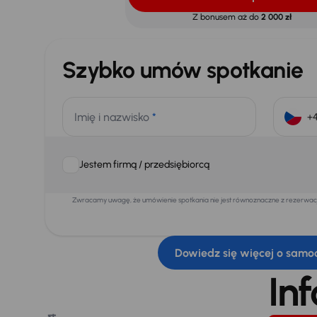
Z bonusem aż do
2 000 zł
Szybko umów spotkanie
Imię i nazwisko
*
Jestem firmą / przedsiębiorcą
Zwracamy uwagę, że umówienie spotkania nie jest równoznaczne z rezerwacją
Dowiedz się więcej o samo
In