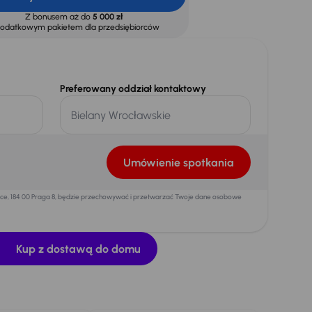
Z bonusem aż do
5 000 zł
dodatkowym pakietem dla przedsiębiorców
Preferowany oddział kontaktowy
Umówienie spotkania
mice, 184 00 Praga 8, będzie przechowywać i przetwarzać Twoje dane osobowe
Kup z dostawą do domu