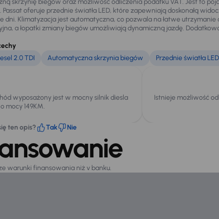
ną skrzynię biegów oraz możliwość odliczenia podatku VAT. Jest to poja
. Passat oferuje przednie światła LED, które zapewniają doskonałą wido
ze dni. Klimatyzacja jest automatyczna, co pozwala na łatwe utrzymanie 
yjna, a łopatki zmiany biegów umożliwiają dynamiczną jazdę. Dodatkowo,
cechy
esel 2.0 TDI
Automatyczna skrzynia biegów
Przednie światła LED
ód wyposażony jest w mocny silnik diesla
Istnieje możliwość od
I o mocy 149KM.
ię ten opis?
Tak
Nie
nansowanie
sze warunki finansowania niż v banku.