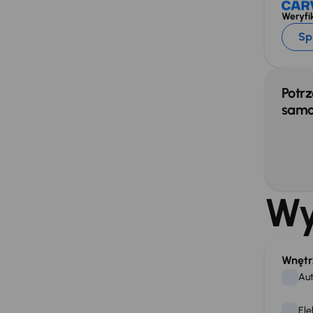
Weryfik
Sp
Potrz
samo
Wy
Wnętr
Aut
Ele