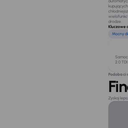
automatycz
kupujących
chłodniejs
wielofunkc
drodze.
Kluczowe 
Mocny di
Samoch
2.0 TD
Podoba ci s
Fi
Zyskaj lep