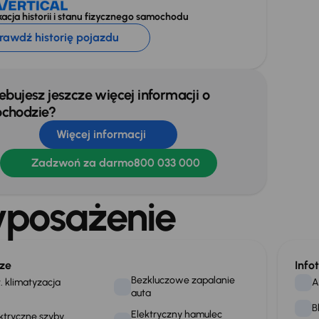
acja historii i stanu fizycznego samochodu
rawdź historię pojazdu
ebujesz jeszcze więcej informacji o
chodzie?
Więcej informacji
Zadzwoń za darmo
800 033 000
posażenie
ze
Info
Bezkluczowe zapalanie
. klimatyzacja
A
auta
B
Elektryczny hamulec
ktryczne szyby