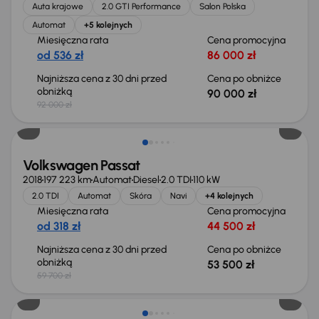
Auta krajowe
2.0 GTI Performance
Salon Polska
Automat
+5 kolejnych
Miesięczna rata
Cena promocyjna
od 536 zł
86 000 zł
Najniższa cena z 30 dni przed
Cena po obniżce
obniżką
90 000 zł
92 000 zł
Taniej o 6 200 zł
Volkswagen Passat
2018
197 223 km
Automat
Diesel
2.0 TDI
110 kW
2.0 TDI
Automat
Skóra
Navi
+4 kolejnych
Miesięczna rata
Cena promocyjna
od 318 zł
44 500 zł
Najniższa cena z 30 dni przed
Cena po obniżce
obniżką
53 500 zł
59 700 zł