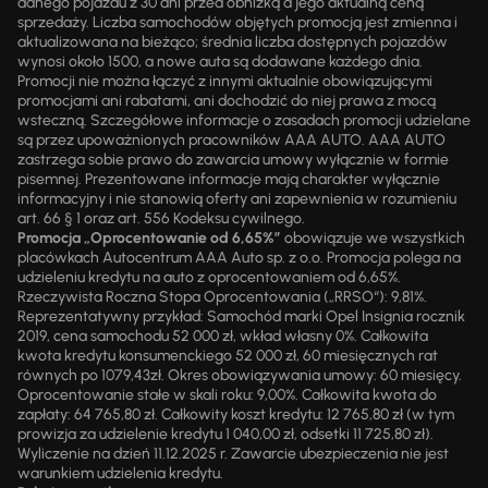
danego pojazdu z 30 dni przed obniżką a jego aktualną ceną
sprzedaży. Liczba samochodów objętych promocją jest zmienna i
aktualizowana na bieżąco; średnia liczba dostępnych pojazdów
wynosi około 1500, a nowe auta są dodawane każdego dnia.
Promocji nie można łączyć z innymi aktualnie obowiązującymi
promocjami ani rabatami, ani dochodzić do niej prawa z mocą
wsteczną. Szczegółowe informacje o zasadach promocji udzielane
są przez upoważnionych pracowników AAA AUTO. AAA AUTO
zastrzega sobie prawo do zawarcia umowy wyłącznie w formie
pisemnej. Prezentowane informacje mają charakter wyłącznie
informacyjny i nie stanowią oferty ani zapewnienia w rozumieniu
art. 66 § 1 oraz art. 556 Kodeksu cywilnego.
Promocja „Oprocentowanie od 6,65%”
obowiązuje we wszystkich
placówkach Autocentrum AAA Auto sp. z o.o. Promocja polega na
udzieleniu kredytu na auto z oprocentowaniem od 6,65%.
Rzeczywista Roczna Stopa Oprocentowania („RRSO“): 9,81%.
Reprezentatywny przykład: Samochód marki Opel Insignia rocznik
2019, cena samochodu 52 000 zł, wkład własny 0%. Całkowita
kwota kredytu konsumenckiego 52 000 zł, 60 miesięcznych rat
równych po 1079,43zł. Okres obowiązywania umowy: 60 miesięcy.
Oprocentowanie stałe w skali roku: 9,00%. Całkowita kwota do
zapłaty: 64 765,80 zł. Całkowity koszt kredytu: 12 765,80 zł (w tym
prowizja za udzielenie kredytu 1 040,00 zł, odsetki 11 725,80 zł).
Wyliczenie na dzień 11.12.2025 r. Zawarcie ubezpieczenia nie jest
warunkiem udzielenia kredytu.