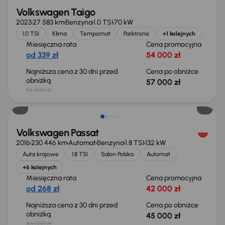
Volkswagen Taigo
2023
27 583 km
Benzyna
1.0 TSI
70 kW
1.0 TSI
Klima
Tempomat
Parktronic
+1 kolejnych
Miesięczna rata
Cena promocyjna
od 339 zł
54 000 zł
Najniższa cena z 30 dni przed
Cena po obniżce
obniżką
57 000 zł
56 500 zł
Taniej o 1 000 zł
Volkswagen Passat
2016
230 446 km
Automat
Benzyna
1.8 TSI
132 kW
Auta krajowe
1.8 TSI
Salon Polska
Automat
+6 kolejnych
Miesięczna rata
Cena promocyjna
od 268 zł
42 000 zł
Najniższa cena z 30 dni przed
Cena po obniżce
obniżką
45 000 zł
46 000 zł