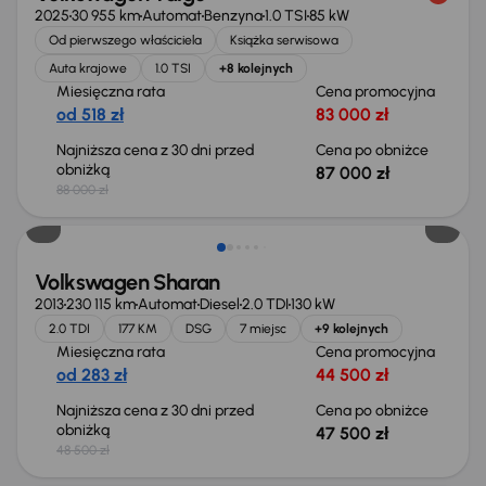
2025
30 955 km
Automat
Benzyna
1.0 TSI
85 kW
Od pierwszego właściciela
Książka serwisowa
Auta krajowe
1.0 TSI
+8 kolejnych
Miesięczna rata
Cena promocyjna
od 518 zł
83 000 zł
Najniższa cena z 30 dni przed
Cena po obniżce
obniżką
87 000 zł
88 000 zł
Taniej o 1 000 zł
Volkswagen Sharan
2013
230 115 km
Automat
Diesel
2.0 TDI
130 kW
2.0 TDI
177 KM
DSG
7 miejsc
+9 kolejnych
Miesięczna rata
Cena promocyjna
od 283 zł
44 500 zł
Najniższa cena z 30 dni przed
Cena po obniżce
obniżką
47 500 zł
48 500 zł
Taniej o 1 500 zł