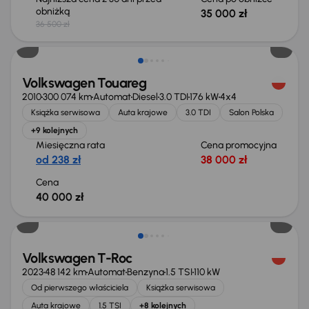
obniżką
35 000 zł
36 500 zł
Volkswagen Touareg
2010
300 074 km
Automat
Diesel
3.0 TDI
176 kW
4x4
Książka serwisowa
Auta krajowe
3.0 TDI
Salon Polska
+9 kolejnych
Miesięczna rata
Cena promocyjna
od 238 zł
38 000 zł
Cena
40 000 zł
Volkswagen T-Roc
2023
48 142 km
Automat
Benzyna
1.5 TSI
110 kW
Od pierwszego właściciela
Książka serwisowa
Auta krajowe
1.5 TSI
+8 kolejnych