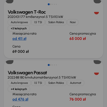
Volkswagen T-Roc
2020
101 177 km
Benzyna
1.5 TSI
110 kW
Auta krajowe
1.5 TSI
Salon Polska
Navi
+3 kolejnych
Miesięczna rata
Cena promocyjna
od 411 zł
65 000 zł
Cena
69 000 zł
Możliwość odliczenia VAT
Volkswagen Passat
2022
88 180 km
Automat
Benzyna
1.5 TSI
110 kW
Auta krajowe
1.5 TSI
Salon Polska
Automat
+4 kolejnych
Miesięczna rata
Cena promocyjna
od 476 zł
76 000 zł