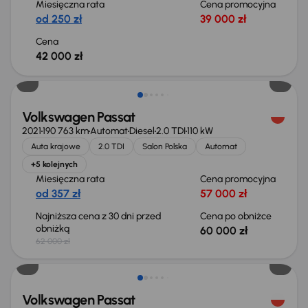
Miesięczna rata
Cena promocyjna
od 250 zł
39 000 zł
Cena
42 000 zł
Taniej o 2 000 zł
Volkswagen Passat
2021
190 763 km
Automat
Diesel
2.0 TDI
110 kW
Auta krajowe
2.0 TDI
Salon Polska
Automat
+5 kolejnych
Miesięczna rata
Cena promocyjna
od 357 zł
57 000 zł
Najniższa cena z 30 dni przed
Cena po obniżce
obniżką
60 000 zł
62 000 zł
Świeżo skupione
Volkswagen Passat