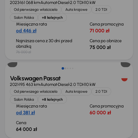
2023
161 068 km
Automat
Diesel
2.0 TDI
110 kW
Od pierwszego właściciela
Auta krajowe
2.0 TDI
Salon Polska
+8 kolejnych
Miesięczna rata
Cena promocyjna
od 446 zł
71 000 zł
Najniższa cena z 30 dni przed
Cena po obniżce
obniżką
75 000 zł
76 000 zł
Możliwość odliczenia VAT
Volkswagen Passat
2021
195 463 km
Automat
Diesel
2.0 TDI
110 kW
Od pierwszego właściciela
Auta krajowe
2.0 TDI
Salon Polska
+8 kolejnych
Miesięczna rata
Cena promocyjna
od 381 zł
60 000 zł
Cena
64 000 zł
Możliwość odliczenia VAT