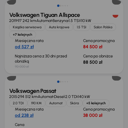
Volkswagen Tiguan Allspace
2019
97 242 km
Automat
Benzyna
1.5 TSI
110 kW
Książka serwisowa
Auta krajowe
1.5 TSI
Salon Polska
+7 kolejnych
Miesięczna rata
Cena promocyjna
od 527 zł
84 500 zł
Najniższa cena z 30 dni przed
Cena po obniżce
obniżką
88 500 zł
90 000 zł
Volkswagen Passat
2015
294 512 km
Automat
Diesel
2.0 TDI
140 kW
2.0 TDI
190 KM
Automat
Skóra
+5 kolejnych
Miesięczna rata
Cena promocyjna
od 238 zł
38 000 zł
Cena