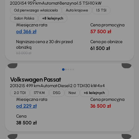
2020
154 959 km
Automat
Benzyna
1.5 TSI
110 kW
Od pierwszego właściciela
Auta krajowe
1.5 TSI
Salon Polska
+8 kolejnych
Miesięczna rata
Cena promocyjna
od 366 zł
57 500 zł
Najniższa cena z 30 dni przed
Cena po obniżce
obniżką
61 500 zł
63 000 zł
Volkswagen Passat
2013
215 499 km
Automat
Diesel
2.0 TDI
130 kW
4x4
2.0 TDI
177 KM
DSG
Navi
+6 kolejnych
Miesięczna rata
Cena promocyjna
od 229 zł
36 500 zł
Cena
38 500 zł
Taniej o 1 000 zł