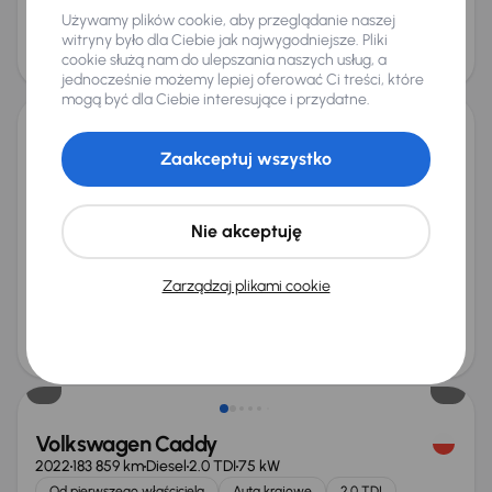
Używamy plików cookie, aby przeglądanie naszej
Najniższa cena z 30 dni przed
Cena po obniżce
witryny było dla Ciebie jak najwygodniejsze. Pliki
obniżką
62 500 zł
cookie służą nam do ulepszania naszych usług, a
63 000 zł
Możliwość odliczenia VAT
jednocześnie możemy lepiej oferować Ci treści, które
mogą być dla Ciebie interesujące i przydatne.
Volkswagen ID.4 Pro Perf. (82 kWh)
Zaakceptuj wszystko
2020
128 022 km
Automat
Elektryk Samochód Elektryczny na baterię (BEV)
Pro Perf. (82 kWh)
150 kW
Nie akceptuję
SoH 90%
Automat
VAT 23%
Skóra
+5 kolejnych
Miesięczna rata
Cena promocyjna
Zarządzaj plikami cookie
od 583 zł
94 000 zł
Cena
98 000 zł
Możliwość odliczenia VAT
Volkswagen Caddy
2022
183 859 km
Diesel
2.0 TDI
75 kW
Od pierwszego właściciela
Auta krajowe
2.0 TDI