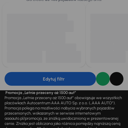
Edytuj filtr
Promocja „Letnie przeceny aż 1500 aut”
Promocja „Letnie przeceny aż 1500 aut” obowiązuje we wszystkich
placówkach Autocentrum AAA AUTO Sp. z o.o. („AAA AUTO”).
Promocja polega na możliwości nabycia wybranych pojazdów
przecenionych, wskazanych w serwisie internetowym
aaaauto.pl/promocja, ze zniżką uwidocznioną w prezentowanej
cenie. Zniżka jest obliczana jako różnica pomiędzy najniższą ceną