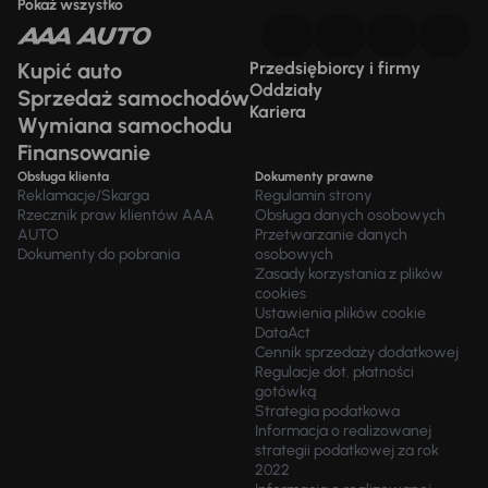
Pokaż wszystko
Kupić auto
Przedsiębiorcy i firmy
Oddziały
Sprzedaż samochodów
Kariera
Wymiana samochodu
Finansowanie
Obsługa klienta
Dokumenty prawne
Reklamacje/Skarga
Regulamin strony
Rzecznik praw klientów AAA
Obsługa danych osobowych
AUTO
Przetwarzanie danych
Dokumenty do pobrania
osobowych
Zasady korzystania z plików
cookies
Ustawienia plików cookie
DataAct
Cennik sprzedaży dodatkowej
Regulacje dot. płatności
gotówką
Strategia podatkowa
Informacja o realizowanej
strategii podatkowej za rok
2022