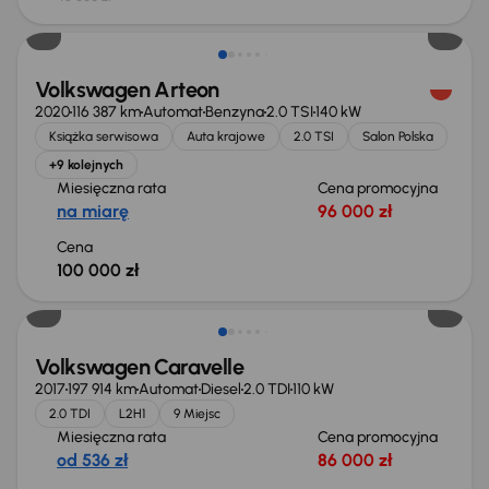
Możliwość odliczenia VAT
Volkswagen Arteon
2020
116 387 km
Automat
Benzyna
2.0 TSI
140 kW
Książka serwisowa
Auta krajowe
2.0 TSI
Salon Polska
+9 kolejnych
Miesięczna rata
Cena promocyjna
na miarę
96 000 zł
Cena
100 000 zł
Volkswagen Caravelle
2017
197 914 km
Automat
Diesel
2.0 TDI
110 kW
2.0 TDI
L2H1
9 Miejsc
Miesięczna rata
Cena promocyjna
od 536 zł
86 000 zł