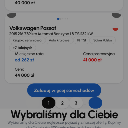
40 000 zł
Volkswagen Passat
2015
216 789 km
Automat
Benzyna
1.8 TSI
132 kW
Książka serwisowa
Auta krajowe
1.8 TSI
Salon Polska
+7 kolejnych
Miesięczna rata
Cena promocyjna
od 262 zł
41 000 zł
Cena
44 000 zł
Załaduj więcej samochodów
...
1
2
3
Wybraliśmy dla Ciebie
Wybieramy dla Ciebie
najlepsze pojazdy
z naszej oferty. Kupimy
dla Ciebie
do 400 pojazdów
każdego dnia.