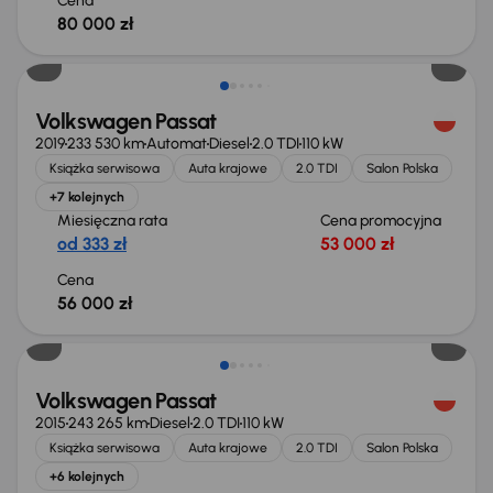
Cena
80 000 zł
Volkswagen Passat
2019
233 530 km
Automat
Diesel
2.0 TDI
110 kW
Książka serwisowa
Auta krajowe
2.0 TDI
Salon Polska
+7 kolejnych
Miesięczna rata
Cena promocyjna
od 333 zł
53 000 zł
Cena
56 000 zł
Świeżo skupione
Volkswagen Passat
2015
243 265 km
Diesel
2.0 TDI
110 kW
Książka serwisowa
Auta krajowe
2.0 TDI
Salon Polska
+6 kolejnych