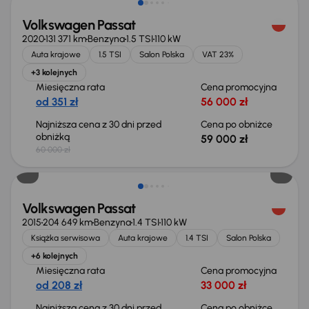
Volkswagen Passat
2020
131 371 km
Benzyna
1.5 TSI
110 kW
Auta krajowe
1.5 TSI
Salon Polska
VAT 23%
+3 kolejnych
Miesięczna rata
Cena promocyjna
od 351 zł
56 000 zł
Najniższa cena z 30 dni przed
Cena po obniżce
obniżką
59 000 zł
60 000 zł
Taniej o 1 500 zł
Volkswagen Passat
2015
204 649 km
Benzyna
1.4 TSI
110 kW
Książka serwisowa
Auta krajowe
1.4 TSI
Salon Polska
+6 kolejnych
Miesięczna rata
Cena promocyjna
od 208 zł
33 000 zł
Najniższa cena z 30 dni przed
Cena po obniżce