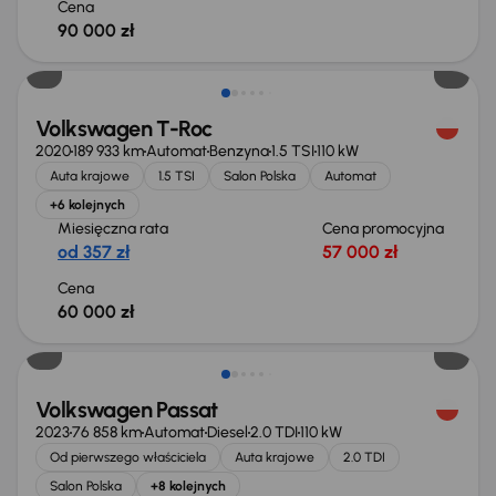
Cena
90 000 zł
Możliwość odliczenia VAT
Volkswagen T-Roc
2020
189 933 km
Automat
Benzyna
1.5 TSI
110 kW
Auta krajowe
1.5 TSI
Salon Polska
Automat
+6 kolejnych
Miesięczna rata
Cena promocyjna
od 357 zł
57 000 zł
Cena
60 000 zł
Możliwość odliczenia VAT
Volkswagen Passat
2023
76 858 km
Automat
Diesel
2.0 TDI
110 kW
Od pierwszego właściciela
Auta krajowe
2.0 TDI
Salon Polska
+8 kolejnych