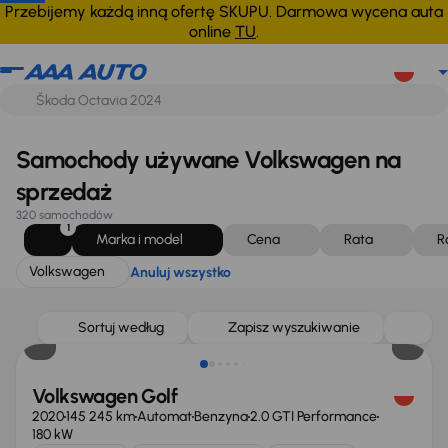
Volkswagen
Anuluj wszystko
Przebijemy każdą inną ofertę SKUPU. Darmowa wycena auta
online
TU
.
Samochody używane Volkswagen na
sprzedaż
320 samochodów
1
Marka i model
Cena
Rata
R
Volkswagen
Anuluj wszystko
Taniej o 2 000 zł
Sortuj według
Zapisz wyszukiwanie
Volkswagen Golf
2020
145 245 km
Automat
Benzyna
2.0 GTI Performance
180 kW