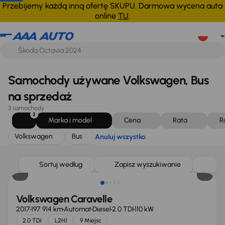
Volkswagen
Bus
Anuluj wszystko
Przebijemy każdą inną ofertę SKUPU. Darmowa wycena auta
online
TU
.
Samochody używane Volkswagen, Bus
na sprzedaż
3 samochody
2
Marka i model
Cena
Rata
R
Volkswagen
Bus
Anuluj wszystko
Sortuj według
Zapisz wyszukiwanie
Volkswagen Caravelle
2017
197 914 km
Automat
Diesel
2.0 TDI
110 kW
2.0 TDI
L2H1
9 Miejsc