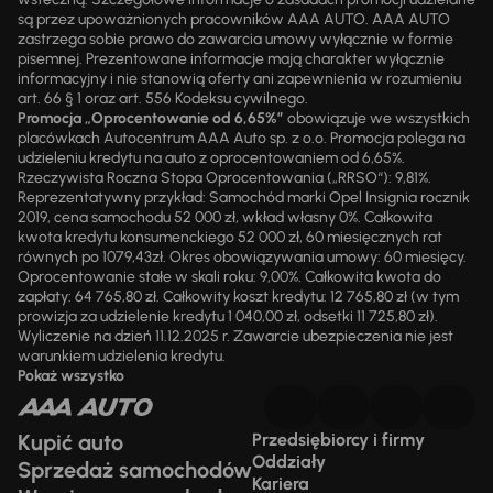
są przez upoważnionych pracowników AAA AUTO. AAA AUTO
zastrzega sobie prawo do zawarcia umowy wyłącznie w formie
pisemnej. Prezentowane informacje mają charakter wyłącznie
informacyjny i nie stanowią oferty ani zapewnienia w rozumieniu
art. 66 § 1 oraz art. 556 Kodeksu cywilnego.
Promocja „Oprocentowanie od 6,65%”
obowiązuje we wszystkich
placówkach Autocentrum AAA Auto sp. z o.o. Promocja polega na
udzieleniu kredytu na auto z oprocentowaniem od 6,65%.
Rzeczywista Roczna Stopa Oprocentowania („RRSO“): 9,81%.
Reprezentatywny przykład: Samochód marki Opel Insignia rocznik
2019, cena samochodu 52 000 zł, wkład własny 0%. Całkowita
kwota kredytu konsumenckiego 52 000 zł, 60 miesięcznych rat
równych po 1079,43zł. Okres obowiązywania umowy: 60 miesięcy.
Oprocentowanie stałe w skali roku: 9,00%. Całkowita kwota do
zapłaty: 64 765,80 zł. Całkowity koszt kredytu: 12 765,80 zł (w tym
prowizja za udzielenie kredytu 1 040,00 zł, odsetki 11 725,80 zł).
Wyliczenie na dzień 11.12.2025 r. Zawarcie ubezpieczenia nie jest
warunkiem udzielenia kredytu.
Pokaż wszystko
Kupić auto
Przedsiębiorcy i firmy
Oddziały
Sprzedaż samochodów
Kariera