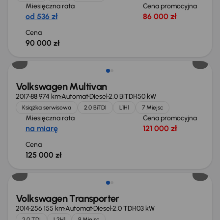
Miesięczna rata
Cena promocyjna
od 536 zł
86 000 zł
Cena
90 000 zł
Volkswagen Multivan
2017
88 974 km
Automat
Diesel
2.0 BiTDI
150 kW
Książka serwisowa
2.0 BiTDI
L1H1
7 Miejsc
Miesięczna rata
Cena promocyjna
na miarę
121 000 zł
Cena
125 000 zł
Volkswagen Transporter
2014
256 155 km
Automat
Diesel
2.0 TDI
103 kW
2.0 TDI
L2H1
9 Miejsc