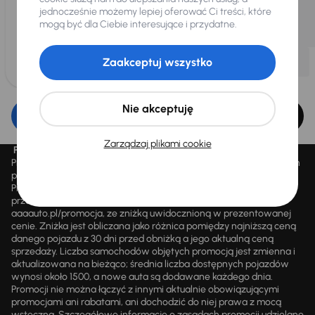
jednocześnie możemy lepiej oferować Ci treści, które
mogą być dla Ciebie interesujące i przydatne.
Zaakceptuj wszystko
Nie akceptuję
Edytuj filtr
Zarządzaj plikami cookie
Promocja „Letnie przeceny aż 1500 aut”
Promocja „Letnie przeceny aż 1500 aut” obowiązuje we wszystkich
placówkach Autocentrum AAA AUTO Sp. z o.o. („AAA AUTO”).
Promocja polega na możliwości nabycia wybranych pojazdów
przecenionych, wskazanych w serwisie internetowym
aaaauto.pl/promocja, ze zniżką uwidocznioną w prezentowanej
cenie. Zniżka jest obliczana jako różnica pomiędzy najniższą ceną
danego pojazdu z 30 dni przed obniżką a jego aktualną ceną
sprzedaży. Liczba samochodów objętych promocją jest zmienna i
aktualizowana na bieżąco; średnia liczba dostępnych pojazdów
wynosi około 1500, a nowe auta są dodawane każdego dnia.
Promocji nie można łączyć z innymi aktualnie obowiązującymi
promocjami ani rabatami, ani dochodzić do niej prawa z mocą
wsteczną. Szczegółowe informacje o zasadach promocji udzielane