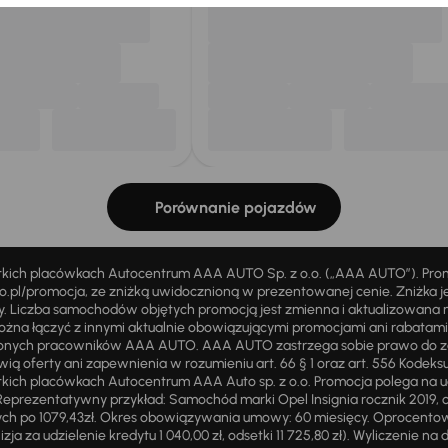
Porównanie pojazdów
stkich placówkach Autocentrum AAA AUTO Sp. z o.o. („AAA AUTO”). Pr
pl/promocja, ze zniżką uwidocznioną w prezentowanej cenie. Zniżka je
ży. Liczba samochodów objętych promocją jest zmienna i aktualizowana 
ożna łączyć z innymi aktualnie obowiązującymi promocjami ani rabatam
żnionych pracowników AAA AUTO. AAA AUTO zastrzega sobie prawo do 
ią oferty ani zapewnienia w rozumieniu art. 66 § 1 oraz art. 556 Kodeks
ich placówkach Autocentrum AAA Auto sp. z o.o. Promocja polega na ud
eprezentatywny przykład: Samochód marki Opel Insignia rocznik 2019, 
ch po 1079,43zł. Okres obowiązywania umowy: 60 miesięcy. Oprocentowan
zja za udzielenie kredytu 1 040,00 zł, odsetki 11 725,80 zł). Wyliczenie n