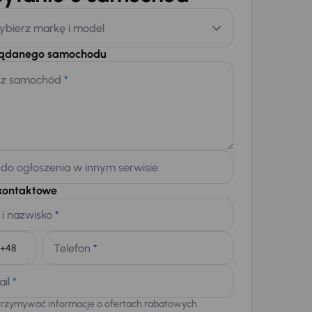
ybierz markę i model
żądanego samochodu
sz samochód
*
 do ogłoszenia w innym serwisie
kontaktowe
 i nazwisko
*
Telefon
*
+48
ail
*
trzymywać informacje o ofertach rabatowych