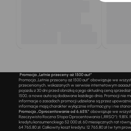
Promocja „Letnie przeceny aż 1500 aut”
Promocja „Letnie przeceny aż 1500 aut” obowiązuje we wszy
przecenionych, wskazanych w serwisie internetowym aaaauto.
pojazdu z 30 dni przed obniżką a jego aktualną ceną sprzeda
1500, a nowe auta są dodawane każdego dnia. Promocji nie m
informacje o zasadach promocji udzielane są przez upowa
informacje mają charakter wyłącznie informacyjny i nie stanow
Promocja „Oprocentowanie od 6,65%”
obowiązuje we wszystk
Rzeczywista Roczna Stopa Oprocentowania („RRSO“): 9,81%. R
kredytu konsumenckiego 52 000 zł, 60 miesięcznych rat równy
64 765,80 zł. Całkowity koszt kredytu: 12 765,80 zł (w tym prowi