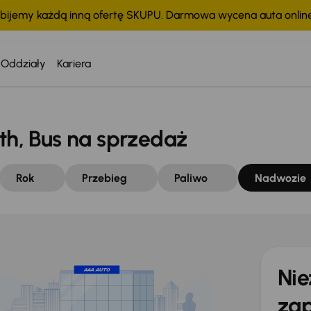
bijemy każdą inną ofertę SKUPU. Darmowa wycena auta onli
Oddziały
Kariera
, Bus na sprzedaż
Rok
Przebieg
Paliwo
Nadwozie
Nie
zap