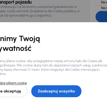
ansport pojazdu
Na 
li interesuje Cię konkretny samochód gdziekolwiek w
Na 
opie, wyślij nam link! Znajdziemy dla Ciebie podobny w
sce lub sprowadzimy go z zagranicy.
Zwracamy u
zagwaranto
874/15, Či
osobowe z
nimy Twoją
ywatność
y plików cookie, aby przeglądanie naszej witryny było dla Ciebie jak
odniejsze. Pliki cookie służą nam do ulepszania naszych usług, a jednocz
 lepiej oferować Ci treści, które mogą być dla Ciebie interesujące i
atne.
Ciebie
zaj plikami cookie
my dla Ciebie
do 400 pojazdów
każdego dnia.
ie akceptuję
Zaakceptuj wszystko