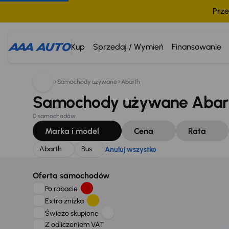
Prze
Szukam:
Abarth
Bus
Anuluj wszystko
Kup
Sprzedaj / Wymień
Finansowanie
Samochody używane
Abarth
Samochody używane Abarth
0 samochodów
Marka i model
Cena
Rata
Abarth
Bus
Anuluj wszystko
Oferta samochodów
Po rabacie
Extra zniżka
Świeżo skupione
Z odliczeniem VAT