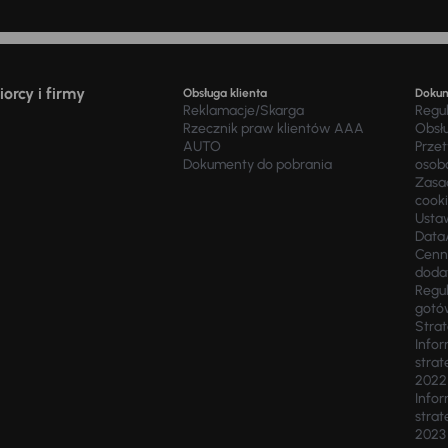
orcy i firmy
Obsługa klienta
Doku
Reklamacje/Skarga
Regu
Rzecznik praw klientów AAA
Obsł
AUTO
Prze
Dokumenty do pobrania
osob
Zasad
cook
Usta
Data
Cenn
doda
Regul
gotó
Stra
Infor
strat
2022
Infor
strat
2023