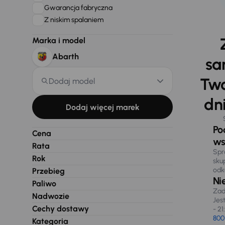
Gwarancja fabryczna
Z niskim spalaniem
Marka i model
Abarth
sa
Two
Dodaj model
dni
Dodaj więcej marek
Po
Cena
ws
Rata
Spr
Rok
sku
odk
Przebieg
Ni
Paliwo
Zad
Nadwozie
Jes
Cechy dostawy
- 21
800
Kategoria