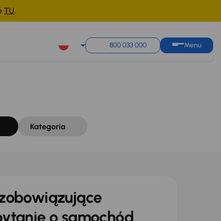
ne
TU
.
Sortuj według
Zapisz wyszukiwanie
800 033 000
Menu
Kategoria
zobowiązujące
ytanie o samochód