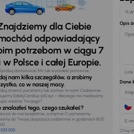
W
Opis 
Znajdziemy dla Ciebie
Opi
mochód odpowiadający
im potrzebom w ciągu 7
 w Polsce i całej Europie.
Spróbuj dostosować filtr lub wyszukać ponownie.
Link
daj nam kilka szczegółów, a zrobimy
Dane 
zystko, co w naszej mocy.
óbuj zmienić parametry lub zostaw to nam! Codziennie
Imię
pujemy [[dailyCarsBuy-pl]] aut – dlaczego nie mielibyśmy
upić właśnie Twojego?
e znalazłeś tego, czego szukałeś?
zwoń do nas bezpłatnie, a chętnie Ci pomożemy.
teśmy do Twojej dyspozycji codziennie w godzinach 8:00
E-m
:00
 033 000
Chcę o