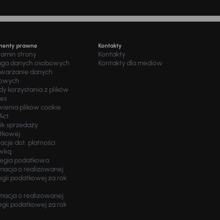
menty prawne
Kontakty
lamin strony
Kontakty
uga danych osobowych
Kontakty dla mediów
twarzanie danych
owych
y korzystania z plików
ies
wienia plików cookie
Act
ik sprzedaży
tkowej
acje dot. płatności
wką
tegia podatkowa
macja o realizowanej
egii podatkowej za rok
macja o realizowanej
egii podatkowej za rok