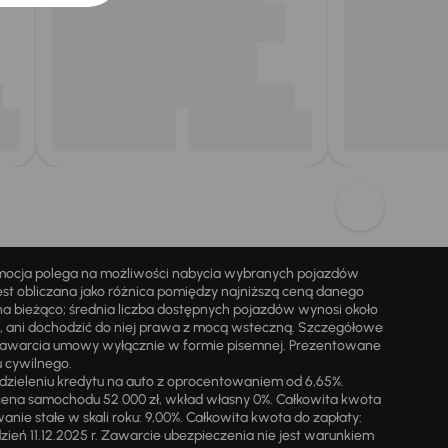
omocja polega na możliwości nabycia wybranych pojazdów
st obliczana jako różnica pomiędzy najniższą ceną danego
na bieżąco; średnia liczba dostępnych pojazdów wynosi około
i, ani dochodzić do niej prawa z mocą wsteczną. Szczegółowe
zawarcia umowy wyłącznie w formie pisemnej. Prezentowane
u cywilnego.
zieleniu kredytu na auto z oprocentowaniem od 6,65%.
cena samochodu 52 000 zł, wkład własny 0%. Całkowita kwota
ie stałe w skali roku: 9,00%. Całkowita kwota do zapłaty:
a dzień 11.12.2025 r. Zawarcie ubezpieczenia nie jest warunkiem