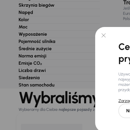
Tr
Skrzynia biegów
Jeś
Napęd
Eur
Pol
Kolor
Moc
Wyposażenie
Pojemność silnika
Ce
Średnie zużycie
Norma emisji
pr
Emisje CO₂
Liczba drzwi
Używam
Siedzenia
najwyg
Stan samochodu
możemy
przyd
Wybraliśmy dla 
Zarząd
Wybieramy dla Ciebie
najlepsze pojazdy
z naszej oferty. Kupi
N