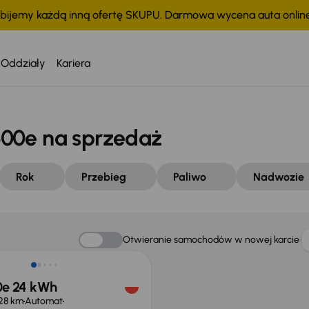
bijemy każdą inną ofertę SKUPU. Darmowa wycena auta onli
Oddziały
Kariera
00e na sprzedaż
Rok
Przebieg
Paliwo
Nadwozie
o 1 000 zł
Otwieranie samochodów w nowej karcie
00e 24 kWh
28 km
Automat