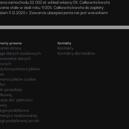
cena samochodu 52 000 zł, wkład własny 0%. Całkowita kwota
ie stałe w skali roku: 9,00%. Całkowita kwota do zapłaty:
a dzień 11.12.2025 r. Zawarcie ubezpieczenia nie jest warunkiem
menty prawne
Kontakty
lamin strony
Kontakty
uga danych osobowych
Kontakty dla mediów
twarzanie danych
owych
y korzystania z plików
ies
wienia plików cookie
Act
ik sprzedaży
tkowej
acje dot. płatności
wką
tegia podatkowa
macja o realizowanej
egii podatkowej za rok