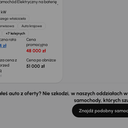
Samochód Elektryczny na baterię
 kW
zego właściciela
serwisowa
Auta krajowe
+7 kolejnych
czna rata
Cena
promocyjna
 zł
48 000 zł
sza cena z
Cena po obniżce
 przed
51 000 zł
ką
zł
łeś auto z oferty? Nie szkodzi, w naszych oddziałach
samochody, których sz
Znajdź podobny samo