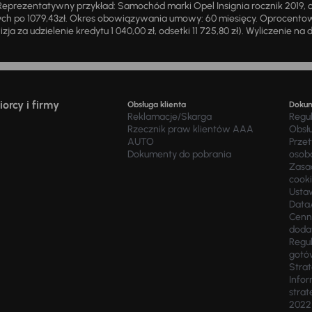
eprezentatywny przykład: Samochód marki Opel Insignia rocznik 2019, 
ch po 1079,43zł. Okres obowiązywania umowy: 60 miesięcy. Oprocentowan
zja za udzielenie kredytu 1 040,00 zł, odsetki 11 725,80 zł). Wyliczenie n
orcy i firmy
Obsługa klienta
Doku
Reklamacje/Skarga
Regu
Rzecznik praw klientów AAA
Obsł
AUTO
Prze
Dokumenty do pobrania
osob
Zasad
cook
Usta
Data
Cenn
doda
Regul
gotó
Stra
Infor
strat
2022