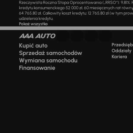
Rzeczywista Roczna Stopa Oprocentowania („RRSO“): 9,81%. R
kredytu konsumenckiego 52 000 zł, 60 miesięcznych rat równy
64 765,80 zł. Całkowity koszt kredytu: 12 765,80 zł (w tym prowi
udzielenia kredytu.
Pokaż wszystko
Kupić auto
Przedsiębi
Oddziały
Sprzedaż samochodów
Kariera
Wymiana samochodu
Finansowanie