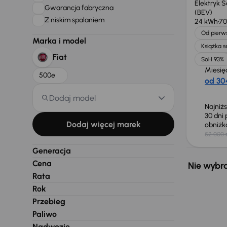
Elektryk 
Gwarancja fabryczna
(BEV)
Z niskim spalaniem
24 kWh
70
Od pierws
Marka i model
Książka 
Fiat
SoH 93%
Miesię
500e
od 304
Dodaj model
Najniż
30 dni
Dodaj więcej marek
obniż
52 000 
Generacja
Cena
Nie wybra
Rata
Rok
Przebieg
Paliwo
Nadwozie