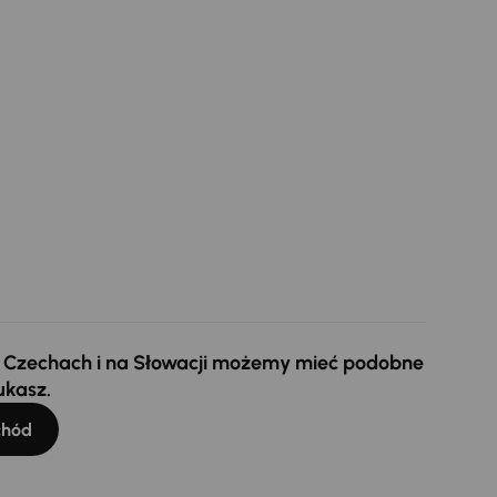
 w Czechach i na Słowacji możemy mieć podobne
ukasz.
chód