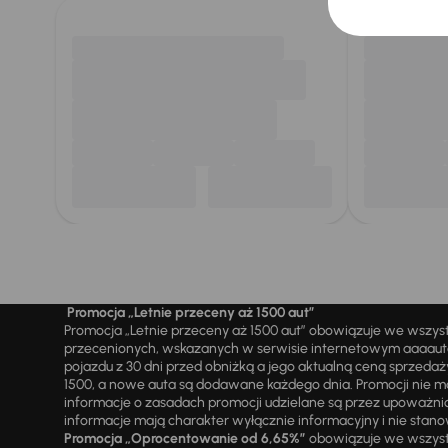
Promocja „Letnie przeceny aż 1500 aut”
Promocja „Letnie przeceny aż 1500 aut” obowiązuje we wszy
przecenionych, wskazanych w serwisie internetowym aaaauto.
pojazdu z 30 dni przed obniżką a jego aktualną ceną sprzeda
1500, a nowe auta są dodawane każdego dnia. Promocji nie m
informacje o zasadach promocji udzielane są przez upowa
informacje mają charakter wyłącznie informacyjny i nie stanow
Promocja „Oprocentowanie od 6,65%”
obowiązuje we wszystk