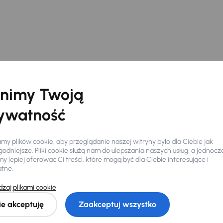
nimy Twoją
ywatność
y plików cookie, aby przeglądanie naszej witryny było dla Ciebie jak
odniejsze. Pliki cookie służą nam do ulepszania naszych usług, a jednocz
 lepiej oferować Ci treści, które mogą być dla Ciebie interesujące i
atne.
Ciebie
zaj plikami cookie
ie akceptuję
Zaakceptuj wszystko
my dla Ciebie
do 400 pojazdów
każdego dnia.