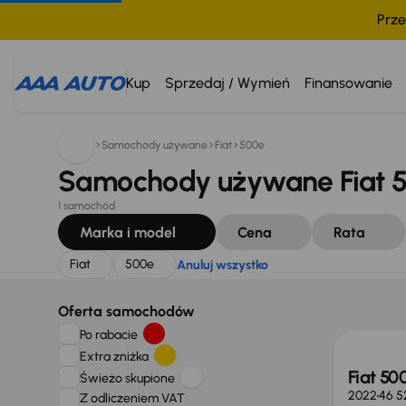
Prze
Szukam:
Fiat
500e
Anuluj wszystko
Kup
Sprzedaj / Wymień
Finansowanie
Samochody używane
Fiat
500e
Samochody używane Fiat 5
1 samochód
Marka i model
Cena
Rata
Fiat
500e
Anuluj wszystko
Taniej 
Oferta samochodów
Po rabacie
Extra zniżka
Fiat 5
Świeżo skupione
2022
46 5
Z odliczeniem VAT