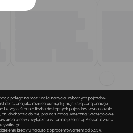
omocja polega na możliwości nabycia wybranych pojazdów
st obliczana jako różnica pomiędzy najniższą ceną danego
na bieżąco; średnia liczba dostępnych pojazdów wynosi około
i, ani dochodzić do niej prawa z mocą wsteczną. Szczegółowe
zawarcia umowy wyłącznie w formie pisemnej. Prezentowane
u cywilnego.
zieleniu kredytu na auto z oprocentowaniem od 6,65%.