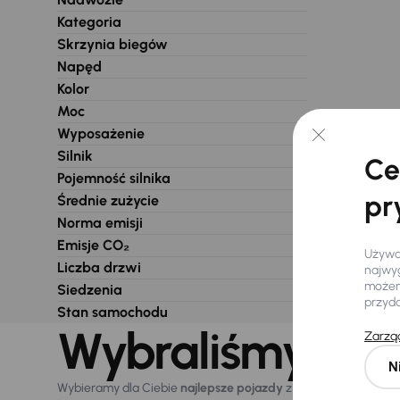
Kategoria
Skrzynia biegów
Napęd
Kolor
Moc
Wyposażenie
Silnik
Ce
Pojemność silnika
pr
Średnie zużycie
Norma emisji
Emisje CO₂
Używam
Liczba drzwi
najwyg
możemy
Siedzenia
przyd
Stan samochodu
Wybraliśmy dla 
Zarząd
N
Wybieramy dla Ciebie
najlepsze pojazdy
z naszej oferty. Kupi