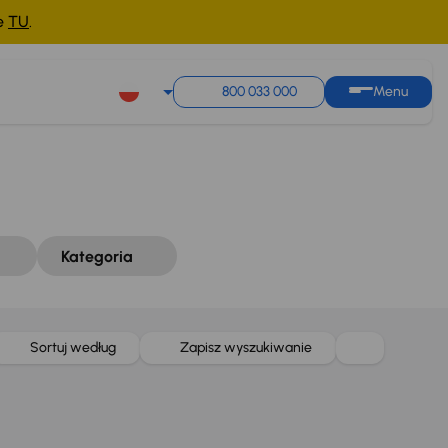
ne
TU
.
Sortuj według
Zapisz wyszukiwanie
800 033 000
Menu
Kategoria
Sortuj według
Zapisz wyszukiwanie