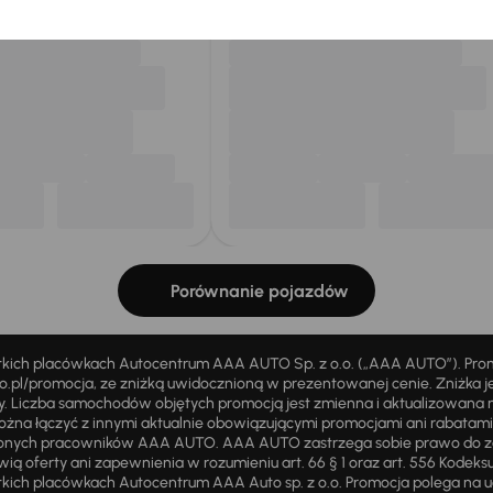
Porównanie pojazdów
stkich placówkach Autocentrum AAA AUTO Sp. z o.o. („AAA AUTO”). Pr
pl/promocja, ze zniżką uwidocznioną w prezentowanej cenie. Zniżka je
ży. Liczba samochodów objętych promocją jest zmienna i aktualizowana 
ożna łączyć z innymi aktualnie obowiązującymi promocjami ani rabatam
żnionych pracowników AAA AUTO. AAA AUTO zastrzega sobie prawo do 
ią oferty ani zapewnienia w rozumieniu art. 66 § 1 oraz art. 556 Kodeks
ich placówkach Autocentrum AAA Auto sp. z o.o. Promocja polega na ud