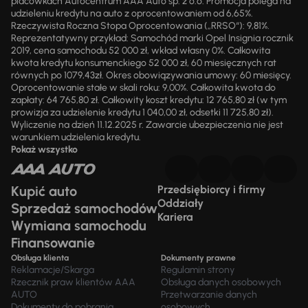
placówkach Autocentrum AAA Auto sp. z o.o. Promocja polega na
udzieleniu kredytu na auto z oprocentowaniem od 6,65%.
Rzeczywista Roczna Stopa Oprocentowania („RRSO“): 9,81%.
Reprezentatywny przykład: Samochód marki Opel Insignia rocznik
2019, cena samochodu 52 000 zł, wkład własny 0%. Całkowita
kwota kredytu konsumenckiego 52 000 zł, 60 miesięcznych rat
równych po 1079,43zł. Okres obowiązywania umowy: 60 miesięcy.
Oprocentowanie stałe w skali roku: 9,00%. Całkowita kwota do
zapłaty: 64 765,80 zł. Całkowity koszt kredytu: 12 765,80 zł (w tym
prowizja za udzielenie kredytu 1 040,00 zł, odsetki 11 725,80 zł).
Wyliczenie na dzień 11.12.2025 r. Zawarcie ubezpieczenia nie jest
warunkiem udzielenia kredytu.
Pokaż wszystko
Kupić auto
Przedsiębiorcy i firmy
Oddziały
Sprzedaż samochodów
Kariera
Wymiana samochodu
Finansowanie
Obsługa klienta
Dokumenty prawne
Reklamacje/Skarga
Regulamin strony
Rzecznik praw klientów AAA
Obsługa danych osobowych
AUTO
Przetwarzanie danych
Dokumenty do pobrania
osobowych