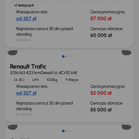
+1 kolejnych
Miesięczna rata
Cena promocyjna
od 357 zł
57 000 zł
Najniższa cena z 30 dni przed
Cena po obniżce
obniżką
60 000 zł
61 500 zł
Taniej o 1 000 zł
Renault Trafic
2016
163 423 km
Diesel
1.6 dCi
92 kW
1.6 dCi
L1H1
1033kg
9 Miejsc
Miesięczna rata
Cena promocyjna
od 327 zł
52 000 zł
Najniższa cena z 30 dni przed
Cena po obniżce
obniżką
55 000 zł
56 000 zł
Świeżo skupione