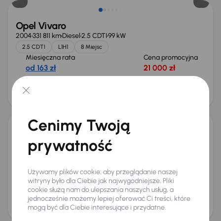
Opel Vivaro
2004
331 811 km
Diesel
2.5 CDTI
99 kW
2.5 CDTI
L1H1
8 Miejsc
Miesięczna rata
Cena promocyjna
od 163 zł
21 000 zł
Cena
22 000 zł
Cenimy Twoją
Renault Trafic
prywatność
2018
167 298 km
Diesel
1.6 dCi
89 kW
1.6 dCi
L1H1
9 Miejsc
Miesięczna rata
Cena promocyjna
Używamy plików cookie, aby przeglądanie naszej
od 298 zł
47 000 zł
witryny było dla Ciebie jak najwygodniejsze. Pliki
cookie służą nam do ulepszania naszych usług, a
Cena
jednocześnie możemy lepiej oferować Ci treści, które
50 000 zł
mogą być dla Ciebie interesujące i przydatne.