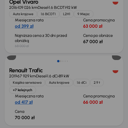
Opel Vivaro
2016
109 026 km
Diesel
1.6 BiCDTI
92 kW
Auta krajowe
1.6 BiCDTI
L2H1
9 Miejsc
Miesięczna rata
Cena promocyjna
od 399 zł
63 000 zł
Najniższa cena z 30 dni przed
Cena po obniżce
obniżką
67 000 zł
68 000 zł
Możliwość odliczenia VAT
Renault Trafic
2019
67 929 km
Diesel
1.6 dCi
89 kW
Książka serwisowa
Auta krajowe
1.6 dCi
2.9 t
+7 kolejnych
Miesięczna rata
Cena promocyjna
od 417 zł
66 000 zł
Cena
70 000 zł