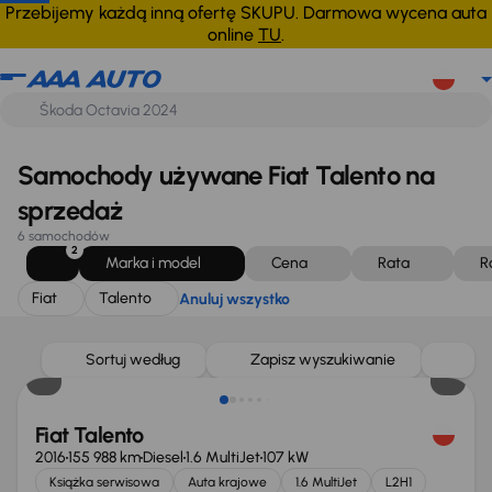
Fiat
Talento
Anuluj wszystko
Przebijemy każdą inną ofertę SKUPU. Darmowa wycena auta
online
TU
.
Samochody używane Fiat Talento na
sprzedaż
6 samochodów
2
Marka i model
Cena
Rata
R
Fiat
Talento
Anuluj wszystko
Taniej o 1 500 zł
Sortuj według
Zapisz wyszukiwanie
Fiat Talento
2016
155 988 km
Diesel
1.6 MultiJet
107 kW
Książka serwisowa
Auta krajowe
1.6 MultiJet
L2H1