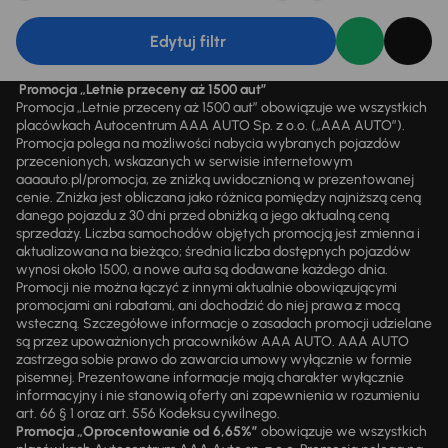
Edytuj filtr
Promocja „Letnie przeceny aż 1500 aut”
Promocja „Letnie przeceny aż 1500 aut” obowiązuje we wszystkich
placówkach Autocentrum AAA AUTO Sp. z o.o. („AAA AUTO”).
Promocja polega na możliwości nabycia wybranych pojazdów
przecenionych, wskazanych w serwisie internetowym
aaaauto.pl/promocja, ze zniżką uwidocznioną w prezentowanej
cenie. Zniżka jest obliczana jako różnica pomiędzy najniższą ceną
danego pojazdu z 30 dni przed obniżką a jego aktualną ceną
sprzedaży. Liczba samochodów objętych promocją jest zmienna i
aktualizowana na bieżąco; średnia liczba dostępnych pojazdów
wynosi około 1500, a nowe auta są dodawane każdego dnia.
Promocji nie można łączyć z innymi aktualnie obowiązującymi
promocjami ani rabatami, ani dochodzić do niej prawa z mocą
wsteczną. Szczegółowe informacje o zasadach promocji udzielane
są przez upoważnionych pracowników AAA AUTO. AAA AUTO
zastrzega sobie prawo do zawarcia umowy wyłącznie w formie
pisemnej. Prezentowane informacje mają charakter wyłącznie
informacyjny i nie stanowią oferty ani zapewnienia w rozumieniu
art. 66 § 1 oraz art. 556 Kodeksu cywilnego.
Promocja „Oprocentowanie od 6,65%”
obowiązuje we wszystkich