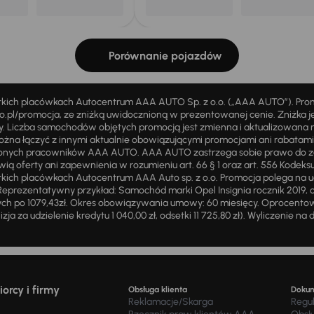
Porównanie pojazdów
stkich placówkach Autocentrum AAA AUTO Sp. z o.o. („AAA AUTO”). Pr
pl/promocja, ze zniżką uwidocznioną w prezentowanej cenie. Zniżka je
ży. Liczba samochodów objętych promocją jest zmienna i aktualizowana 
ożna łączyć z innymi aktualnie obowiązującymi promocjami ani rabatam
żnionych pracowników AAA AUTO. AAA AUTO zastrzega sobie prawo do 
ią oferty ani zapewnienia w rozumieniu art. 66 § 1 oraz art. 556 Kodeks
ich placówkach Autocentrum AAA Auto sp. z o.o. Promocja polega na ud
eprezentatywny przykład: Samochód marki Opel Insignia rocznik 2019, 
ch po 1079,43zł. Okres obowiązywania umowy: 60 miesięcy. Oprocentowan
zja za udzielenie kredytu 1 040,00 zł, odsetki 11 725,80 zł). Wyliczenie n
orcy i firmy
Obsługa klienta
Doku
Reklamacje/Skarga
Regu