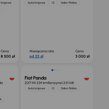
 krajowe
Auta krajowe
1.2
Salon Polska
Cena
Miesięczna rata
Cena
8 500 zł
od 22 zł
3 000 zł
Świeżo skupione
Fiat Panda
da
2017
44 234 km
Benzyna
1.2
51 kW
Auta krajowe
1.2
Salon Polska
e