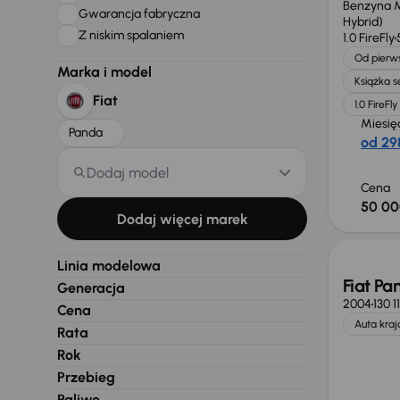
Benzyna M
Gwarancja fabryczna
Hybrid)
Z niskim spalaniem
1.0 FireFly
Od pierws
Marka i model
Książka 
Fiat
1.0 FireFly
Miesię
Panda
od 298
Dodaj model
Cena
50 00
Dodaj więcej marek
Linia modelowa
Fiat Pa
Generacja
2004
130 1
Cena
Auta kra
Rata
Rok
Przebieg
Paliwo