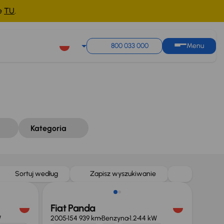
ne
TU
.
Sortuj według
Zapisz wyszukiwanie
800 033 000
Menu
Kategoria
Sortuj według
Zapisz wyszukiwanie
Fiat Panda
W
2005
154 939 km
Benzyna
1.2
44 kW