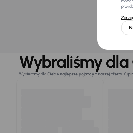
możemy
obniż
przyd
33 500 z
Zarząd
Nie wybra
N
Wybraliśmy dla 
Wybieramy dla Ciebie
najlepsze pojazdy
z naszej oferty. Kupi