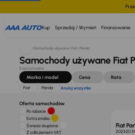
Prze
Szukam:
Fiat
Panda
Anuluj wszystko
Kup
Sprzedaj / Wymień
Finansowanie
Samochody używane
Fiat
Panda
Samochody używane Fiat P
8 samochodów
Marka i model
Cena
Rata
Fiat
Panda
Anuluj wszystko
Możliw
Oferta samochodów
Po rabacie
Extra zniżka
Fiat Pan
Świeżo skupione
2023
20 5
Z odliczeniem VAT