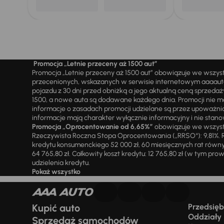
Promocja „Letnie przeceny aż 1500 aut”
Promocja „Letnie przeceny aż 1500 aut” obowiązuje we wszy
przecenionych, wskazanych w serwisie internetowym aaaauto.
pojazdu z 30 dni przed obniżką a jego aktualną ceną sprzeda
1500, a nowe auta są dodawane każdego dnia. Promocji nie m
informacje o zasadach promocji udzielane są przez upowa
informacje mają charakter wyłącznie informacyjny i nie stanow
Promocja „Oprocentowanie od 6,65%”
obowiązuje we wszystk
Rzeczywista Roczna Stopa Oprocentowania („RRSO“): 9,81%. R
kredytu konsumenckiego 52 000 zł, 60 miesięcznych rat równy
64 765,80 zł. Całkowity koszt kredytu: 12 765,80 zł (w tym prowi
udzielenia kredytu.
Pokaż wszystko
Kupić auto
Przedsiębi
Oddziały
Sprzedaż samochodów