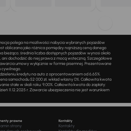
omocja polega na możliwości nabycia wybranych pojazdów
st obliczana jako różnica pomiędzy najniższą ceną danego
na bieżąco; średnia liczba dostępnych pojazdów wynosi około
i, ani dochodzić do niej prawa z mocą wsteczną. Szczegółowe
zawarcia umowy wyłącznie w formie pisemnej. Prezentowane
u cywilnego.
zieleniu kredytu na auto z oprocentowaniem od 6,65%.
cena samochodu 52 000 zł, wkład własny 0%. Całkowita kwota
ie stałe w skali roku: 9,00%. Całkowita kwota do zapłaty:
a dzień 11.12.2025 r. Zawarcie ubezpieczenia nie jest warunkiem
menty prawne
Kontakty
lamin strony
Kontakty