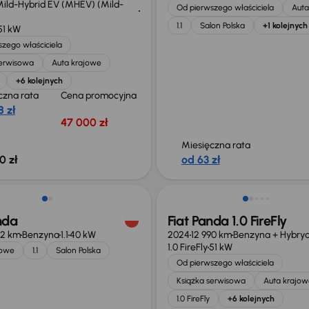
ild-Hybrid EV (MHEV) (Mild-
Od pierwszego właściciela
Auta
1.1
Salon Polska
+1 kolejnych
51 kW
zego właściciela
serwisowa
Auta krajowe
+6 kolejnych
czna rata
Cena promocyjna
 zł
47 000 zł
Miesięczna rata
0 zł
od 63 zł
Świeżo skupione
nda
Fiat Panda 1.0 FireFly
12 km
Benzyna
1.1
40 kW
2024
12 990 km
Benzyna + Hybry
1.0 FireFly
51 kW
jowe
1.1
Salon Polska
Od pierwszego właściciela
Książka serwisowa
Auta krajow
1.0 FireFly
+6 kolejnych