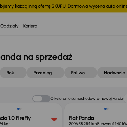
bijemy każdą inną ofertę SKUPU. Darmowa wycena auta onli
Oddziały
Kariera
anda na sprzedaż
Rok
Przebieg
Paliwo
Nadwozie
ość odliczenia VAT
Otwieranie samochodów w nowej karcie
da 1.0 FireFly
Fiat Panda
94 km
2006
58 254 km
Benzyna
1.1
40 k