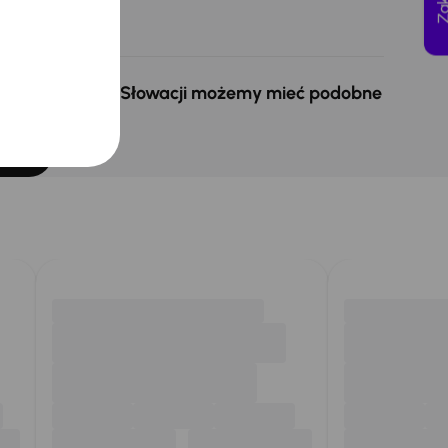
Cena
7 000 zł
 w Czechach i na Słowacji możemy mieć podobne
ukasz.
chód