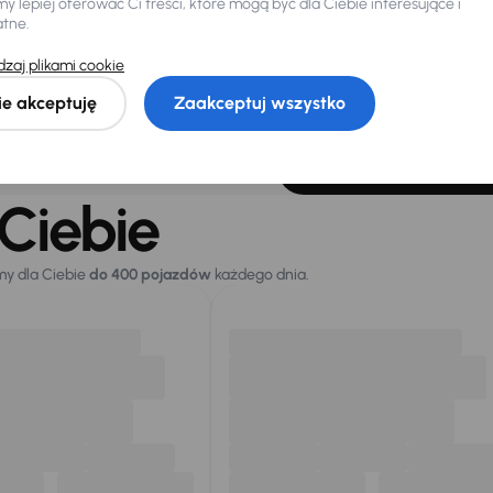
 lepiej oferować Ci treści, które mogą być dla Ciebie interesujące i
Miesięczna rata
ką
atne.
od 42 zł
ł
zaj plikami cookie
łeś auto z oferty? Nie szkodzi, w naszych oddziałach
ie akceptuję
Zaakceptuj wszystko
samochody, których sz
Znajdź podobny samo
Ciebie
my dla Ciebie
do 400 pojazdów
każdego dnia.