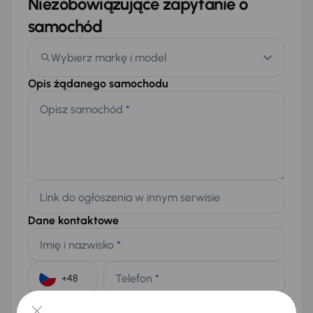
Niezobowiązujące zapytanie o
samochód
Wybierz markę i model
Opis żądanego samochodu
Opisz samochód
*
Link do ogłoszenia w innym serwisie
Dane kontaktowe
Imię i nazwisko
*
Telefon
*
+48
E-mail
*