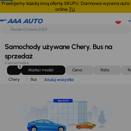
Chery
Bus
Anuluj wszystko
Przebijemy każdą inną ofertę SKUPU. Darmowa wycena auta
online
TU
.
Samochody używane Chery, Bus na
sprzedaż
0 samochodów
2
Marka i model
Cena
Rata
R
Chery
Bus
Anuluj wszystko