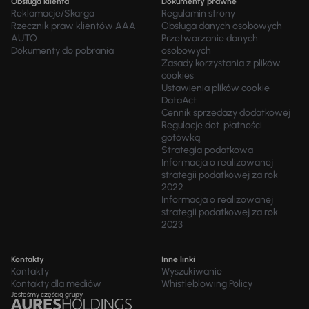
Obsługa klienta
Dokumenty prawne
Reklamacje/Skarga
Regulamin strony
Rzecznik praw klientów AAA
Obsługa danych osobowych
AUTO
Przetwarzanie danych
Dokumenty do pobrania
osobowych
Zasady korzystania z plików
cookies
Ustawienia plików cookie
DataAct
Cennik sprzedaży dodatkowej
Regulacje dot. płatności
gotówką
Strategia podatkowa
Informacja o realizowanej
strategii podatkowej za rok
2022
Informacja o realizowanej
strategii podatkowej za rok
2023
Kontakty
Inne linki
Kontakty
Wyszukiwanie
Kontakty dla mediów
Whistleblowing Policy
Jesteśmy częścią grupy