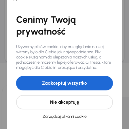
Chcę otrzymywać informacje o ofertach rabatowych
Na e-mail
(opcjonalnie)
Cenimy Twoją
Na numer telefonu
(opcjonalnie)
prywatność
Wyślij zapytanie
Zwracamy uwagę, że umówienie spotkania nie jest równoznaczne z rezerwacją
ani zagwarantowaną dostępnością pojazdu. AURES Holdings a.s., z siedzibą
Używamy plików cookie, aby przeglądanie naszej
Dopraváků 874/15, Čimice, 184 00 Praga 8, będzie przechowywać i przetwarzać
Twoje dane osobowe zgodnie z zasadami ochrony i przetwarzania
danych
witryny było dla Ciebie jak najwygodniejsze. Pliki
osobowych
.
cookie służą nam do ulepszania naszych usług, a
jednocześnie możemy lepiej oferować Ci treści, które
Wybraliśmy dla Ciebie
mogą być dla Ciebie interesujące i przydatne.
Wybieramy dla Ciebie
najlepsze pojazdy
z naszej oferty. Kupimy
dla Ciebie
do 400 pojazdów
każdego dnia.
Zaakceptuj wszystko
Nie akceptuję
Zarządzaj plikami cookie