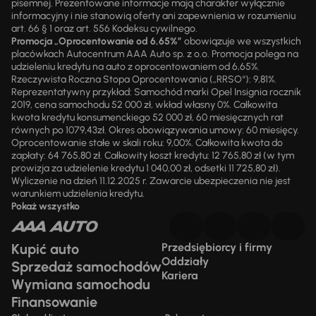
pisemnej. Prezentowane informacje mają charakter wyłącznie
informacyjny i nie stanowią oferty ani zapewnienia w rozumieniu
art. 66 § 1 oraz art. 556 Kodeksu cywilnego.
Promocja „Oprocentowanie od 6,65%”
obowiązuje we wszystkich
placówkach Autocentrum AAA Auto sp. z o.o. Promocja polega na
udzieleniu kredytu na auto z oprocentowaniem od 6,65%.
Rzeczywista Roczna Stopa Oprocentowania („RRSO“): 9,81%.
Reprezentatywny przykład: Samochód marki Opel Insignia rocznik
2019, cena samochodu 52 000 zł, wkład własny 0%. Całkowita
kwota kredytu konsumenckiego 52 000 zł, 60 miesięcznych rat
równych po 1079,43zł. Okres obowiązywania umowy: 60 miesięcy.
Oprocentowanie stałe w skali roku: 9,00%. Całkowita kwota do
zapłaty: 64 765,80 zł. Całkowity koszt kredytu: 12 765,80 zł (w tym
prowizja za udzielenie kredytu 1 040,00 zł, odsetki 11 725,80 zł).
Wyliczenie na dzień 11.12.2025 r. Zawarcie ubezpieczenia nie jest
warunkiem udzielenia kredytu.
Pokaż wszystko
Kupić auto
Przedsiębiorcy i firmy
Oddziały
Sprzedaż samochodów
Kariera
Wymiana samochodu
Finansowanie