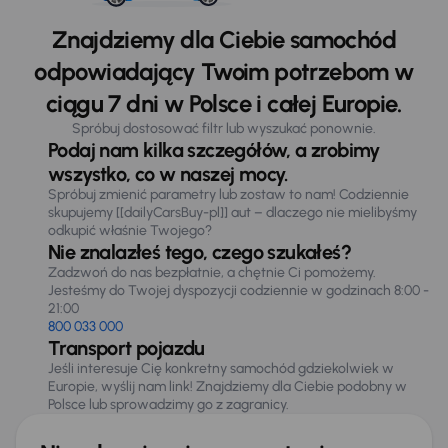
Znajdziemy dla Ciebie samochód
odpowiadający Twoim potrzebom w
ciągu 7 dni w Polsce i całej Europie.
Spróbuj dostosować filtr lub wyszukać ponownie.
Podaj nam kilka szczegółów, a zrobimy
wszystko, co w naszej mocy.
Spróbuj zmienić parametry lub zostaw to nam! Codziennie
skupujemy [[dailyCarsBuy-pl]] aut – dlaczego nie mielibyśmy
odkupić właśnie Twojego?
Nie znalazłeś tego, czego szukałeś?
Zadzwoń do nas bezpłatnie, a chętnie Ci pomożemy.
Jesteśmy do Twojej dyspozycji codziennie w godzinach 8:00 -
21:00
800 033 000
Transport pojazdu
Jeśli interesuje Cię konkretny samochód gdziekolwiek w
Europie, wyślij nam link! Znajdziemy dla Ciebie podobny w
Polsce lub sprowadzimy go z zagranicy.