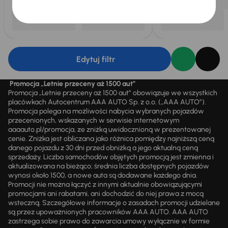
Edytuj filtr
Promocja „Letnie przeceny aż 1500 aut”
Promocja „Letnie przeceny aż 1500 aut” obowiązuje we wszystkich
placówkach Autocentrum AAA AUTO Sp. z o.o. („AAA AUTO”).
Promocja polega na możliwości nabycia wybranych pojazdów
przecenionych, wskazanych w serwisie internetowym
aaaauto.pl/promocja, ze zniżką uwidocznioną w prezentowanej
cenie. Zniżka jest obliczana jako różnica pomiędzy najniższą ceną
danego pojazdu z 30 dni przed obniżką a jego aktualną ceną
sprzedaży. Liczba samochodów objętych promocją jest zmienna i
aktualizowana na bieżąco; średnia liczba dostępnych pojazdów
wynosi około 1500, a nowe auta są dodawane każdego dnia.
Promocji nie można łączyć z innymi aktualnie obowiązującymi
promocjami ani rabatami, ani dochodzić do niej prawa z mocą
wsteczną. Szczegółowe informacje o zasadach promocji udzielane
są przez upoważnionych pracowników AAA AUTO. AAA AUTO
zastrzega sobie prawo do zawarcia umowy wyłącznie w formie