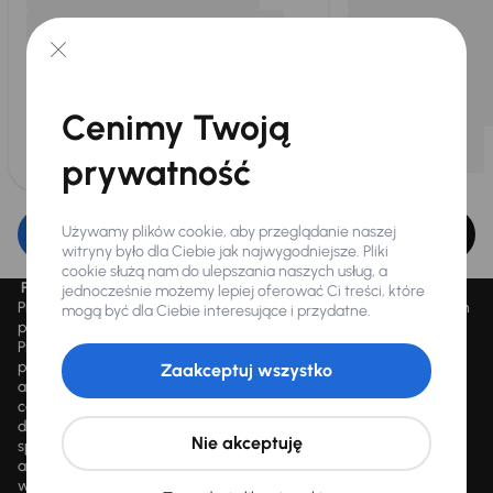
Cenimy Twoją
prywatność
Używamy plików cookie, aby przeglądanie naszej
Edytuj filtr
witryny było dla Ciebie jak najwygodniejsze. Pliki
cookie służą nam do ulepszania naszych usług, a
Promocja „Letnie przeceny aż 1500 aut”
jednocześnie możemy lepiej oferować Ci treści, które
Promocja „Letnie przeceny aż 1500 aut” obowiązuje we wszystkich
mogą być dla Ciebie interesujące i przydatne.
placówkach Autocentrum AAA AUTO Sp. z o.o. („AAA AUTO”).
Promocja polega na możliwości nabycia wybranych pojazdów
przecenionych, wskazanych w serwisie internetowym
Zaakceptuj wszystko
aaaauto.pl/promocja, ze zniżką uwidocznioną w prezentowanej
cenie. Zniżka jest obliczana jako różnica pomiędzy najniższą ceną
danego pojazdu z 30 dni przed obniżką a jego aktualną ceną
Nie akceptuję
sprzedaży. Liczba samochodów objętych promocją jest zmienna i
aktualizowana na bieżąco; średnia liczba dostępnych pojazdów
wynosi około 1500, a nowe auta są dodawane każdego dnia.