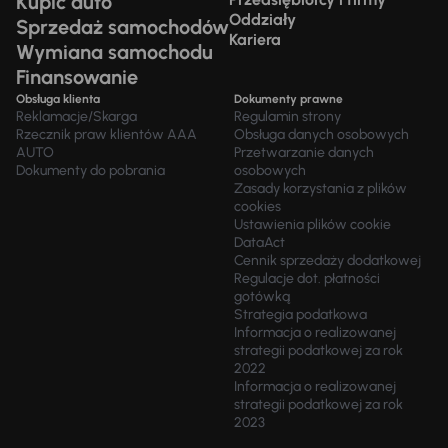
Kupić auto
Oddziały
Sprzedaż samochodów
Kariera
Wymiana samochodu
Finansowanie
Obsługa klienta
Dokumenty prawne
Reklamacje/Skarga
Regulamin strony
Rzecznik praw klientów AAA
Obsługa danych osobowych
AUTO
Przetwarzanie danych
Dokumenty do pobrania
osobowych
Zasady korzystania z plików
cookies
Ustawienia plików cookie
DataAct
Cennik sprzedaży dodatkowej
Regulacje dot. płatności
gotówką
Strategia podatkowa
Informacja o realizowanej
strategii podatkowej za rok
2022
Informacja o realizowanej
strategii podatkowej za rok
2023