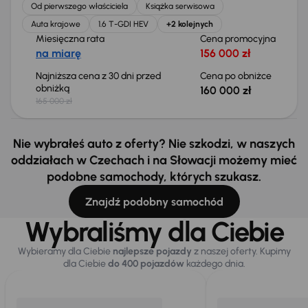
Od pierwszego właściciela
Książka serwisowa
Auta krajowe
1.6 T-GDI HEV
+2 kolejnych
Miesięczna rata
Cena promocyjna
na miarę
156 000 zł
Najniższa cena z 30 dni przed
Cena po obniżce
obniżką
160 000 zł
165 000 zł
Nie wybrałeś auto z oferty? Nie szkodzi, w naszych
oddziałach w Czechach i na Słowacji możemy mieć
podobne samochody, których szukasz.
Znajdź podobny samochód
Wybraliśmy dla Ciebie
Wybieramy dla Ciebie
najlepsze pojazdy
z naszej oferty. Kupimy
dla Ciebie
do 400 pojazdów
każdego dnia.