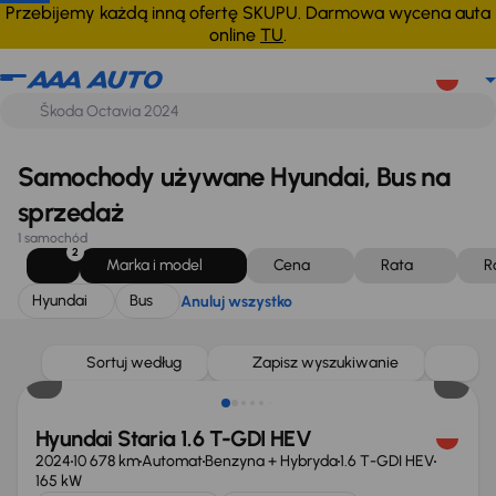
Hyundai
Bus
Anuluj wszystko
Przebijemy każdą inną ofertę SKUPU. Darmowa wycena auta
online
TU
.
Samochody używane Hyundai, Bus na
sprzedaż
1 samochód
2
Marka i model
Cena
Rata
R
Hyundai
Bus
Anuluj wszystko
Taniej o 5 000 zł
Sortuj według
Zapisz wyszukiwanie
Hyundai Staria 1.6 T-GDI HEV
2024
10 678 km
Automat
Benzyna + Hybryda
1.6 T-GDI HEV
165 kW