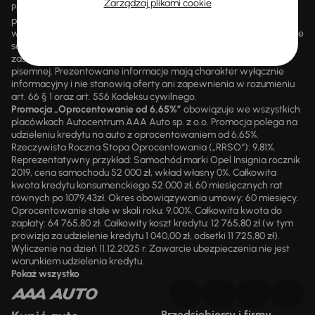
Zarządzaj plikami cookie
Promocji nie można łączyć z innymi aktualnie obowiązującymi
promocjami ani rabatami, ani dochodzić do niej prawa z mocą
wsteczną. Szczegółowe informacje o zasadach promocji udzielane
są przez upoważnionych pracowników AAA AUTO. AAA AUTO
zastrzega sobie prawo do zawarcia umowy wyłącznie w formie
pisemnej. Prezentowane informacje mają charakter wyłącznie
informacyjny i nie stanowią oferty ani zapewnienia w rozumieniu
art. 66 § 1 oraz art. 556 Kodeksu cywilnego.
Promocja „Oprocentowanie od 6,65%”
obowiązuje we wszystkich
placówkach Autocentrum AAA Auto sp. z o.o. Promocja polega na
udzieleniu kredytu na auto z oprocentowaniem od 6,65%.
Rzeczywista Roczna Stopa Oprocentowania („RRSO“): 9,81%.
Reprezentatywny przykład: Samochód marki Opel Insignia rocznik
2019, cena samochodu 52 000 zł, wkład własny 0%. Całkowita
kwota kredytu konsumenckiego 52 000 zł, 60 miesięcznych rat
równych po 1079,43zł. Okres obowiązywania umowy: 60 miesięcy.
Oprocentowanie stałe w skali roku: 9,00%. Całkowita kwota do
zapłaty: 64 765,80 zł. Całkowity koszt kredytu: 12 765,80 zł (w tym
prowizja za udzielenie kredytu 1 040,00 zł, odsetki 11 725,80 zł).
Wyliczenie na dzień 11.12.2025 r. Zawarcie ubezpieczenia nie jest
warunkiem udzielenia kredytu.
Pokaż wszystko
Przedsiębiorcy i firmy