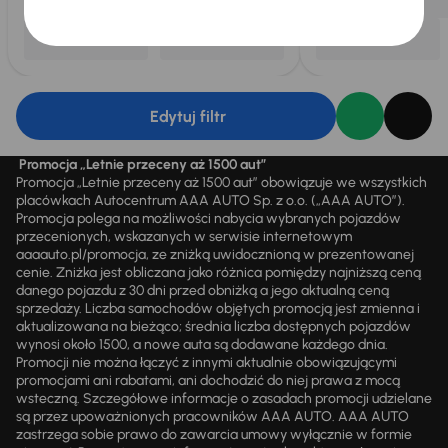
Edytuj filtr
Promocja „Letnie przeceny aż 1500 aut”
Promocja „Letnie przeceny aż 1500 aut” obowiązuje we wszystkich
placówkach Autocentrum AAA AUTO Sp. z o.o. („AAA AUTO”).
Promocja polega na możliwości nabycia wybranych pojazdów
przecenionych, wskazanych w serwisie internetowym
aaaauto.pl/promocja, ze zniżką uwidocznioną w prezentowanej
cenie. Zniżka jest obliczana jako różnica pomiędzy najniższą ceną
danego pojazdu z 30 dni przed obniżką a jego aktualną ceną
sprzedaży. Liczba samochodów objętych promocją jest zmienna i
aktualizowana na bieżąco; średnia liczba dostępnych pojazdów
wynosi około 1500, a nowe auta są dodawane każdego dnia.
Promocji nie można łączyć z innymi aktualnie obowiązującymi
promocjami ani rabatami, ani dochodzić do niej prawa z mocą
wsteczną. Szczegółowe informacje o zasadach promocji udzielane
są przez upoważnionych pracowników AAA AUTO. AAA AUTO
zastrzega sobie prawo do zawarcia umowy wyłącznie w formie