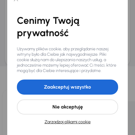
Chcę otrzymywać informacje o ofertach rabatowych
Na e-mail
(opcjonalnie)
Cenimy Twoją
Na numer telefonu
(opcjonalnie)
prywatność
Wyślij zapytanie
Zwracamy uwagę, że umówienie spotkania nie jest równoznaczne z rezerwacją
ani zagwarantowaną dostępnością pojazdu. AURES Holdings a.s., z siedzibą
Używamy plików cookie, aby przeglądanie naszej
Dopraváků 874/15, Čimice, 184 00 Praga 8, będzie przechowywać i przetwarzać
Twoje dane osobowe zgodnie z zasadami ochrony i przetwarzania
danych
witryny było dla Ciebie jak najwygodniejsze. Pliki
osobowych
.
cookie służą nam do ulepszania naszych usług, a
jednocześnie możemy lepiej oferować Ci treści, które
Wybraliśmy dla Ciebie
mogą być dla Ciebie interesujące i przydatne.
Wybieramy dla Ciebie
najlepsze pojazdy
z naszej oferty. Kupimy
dla Ciebie
do 400 pojazdów
każdego dnia.
Zaakceptuj wszystko
Nie akceptuję
Zarządzaj plikami cookie