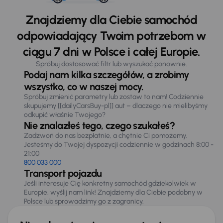
Znajdziemy dla Ciebie samochód
odpowiadający Twoim potrzebom w
ciągu 7 dni w Polsce i całej Europie.
Spróbuj dostosować filtr lub wyszukać ponownie.
Podaj nam kilka szczegółów, a zrobimy
wszystko, co w naszej mocy.
Spróbuj zmienić parametry lub zostaw to nam! Codziennie
skupujemy [[dailyCarsBuy-pl]] aut – dlaczego nie mielibyśmy
odkupić właśnie Twojego?
Nie znalazłeś tego, czego szukałeś?
Zadzwoń do nas bezpłatnie, a chętnie Ci pomożemy.
Jesteśmy do Twojej dyspozycji codziennie w godzinach 8:00 -
21:00
800 033 000
Transport pojazdu
Jeśli interesuje Cię konkretny samochód gdziekolwiek w
Europie, wyślij nam link! Znajdziemy dla Ciebie podobny w
Polsce lub sprowadzimy go z zagranicy.