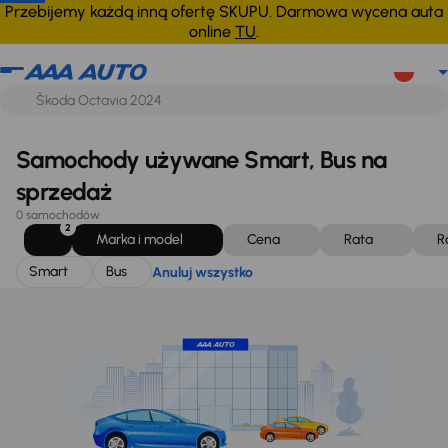
Smart
Bus
Anuluj wszystko
Przebijemy każdą inną ofertę SKUPU. Darmowa wycena auta
online
TU
.
Samochody używane Smart, Bus na
sprzedaż
0 samochodów
2
Marka i model
Cena
Rata
R
Smart
Bus
Anuluj wszystko