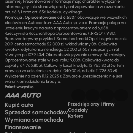
pisemnej. Prezentowane informacje mają charakter wyłącznie
informacyjny i nie stanowią oferty ani zapewnienia w rozumieniu
art. 66 § 1 oraz art. 556 Kodeksu cywilnego.
Promocja „Oprocentowanie od 6,65%”
obowiązuje we wszystkich
placówkach Autocentrum AAA Auto sp. z o.o. Promocja polega na
udzieleniu kredytu na auto z oprocentowaniem od 6,65%.
Rzeczywista Roczna Stopa Oprocentowania („RRSO“): 9,81%.
Reprezentatywny przykład: Samochód marki Opel Insignia rocznik
2019, cena samochodu 52 000 zł, wkład własny 0%. Całkowita
kwota kredytu konsumenckiego 52 000 zł, 60 miesięcznych rat
równych po 1079,43zł. Okres obowiązywania umowy: 60 miesięcy.
Oprocentowanie stałe w skali roku: 9,00%. Całkowita kwota do
zapłaty: 64 765,80 zł. Całkowity koszt kredytu: 12 765,80 zł (w tym
prowizja za udzielenie kredytu 1 040,00 zł, odsetki 11 725,80 zł).
Wyliczenie na dzień 11.12.2025 r. Zawarcie ubezpieczenia nie jest
warunkiem udzielenia kredytu.
Pokaż wszystko
Kupić auto
Przedsiębiorcy i firmy
Oddziały
Sprzedaż samochodów
Kariera
Wymiana samochodu
Finansowanie