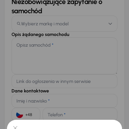
Niezobowiązujące zapytanie o
samochód
Wybierz markę i model
Opis żądanego samochodu
Opisz samochód
*
Link do ogłoszenia w innym serwisie
Dane kontaktowe
Imię i nazwisko
*
Telefon
*
+48
E-mail
*