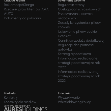
Obsługa klienta
Dokumenty prawne
Reklamacje/Skarga
Regulamin strony
Rzecznik praw klientów AAA
Obsługa danych osobowych
AUTO
Przetwarzanie danych
Dokumenty do pobrania
osobowych
Zasady korzystania z plików
cookies
Ustawienia plików cookie
DataAct
Cennik sprzedaży dodatkowej
Regulacje dot. płatności
gotówką
Strategia podatkowa
Informacja o realizowanej
strategii podatkowej za rok
2022
Informacja o realizowanej
strategii podatkowej za rok
2023
Kontakty
Inne linki
Kontakty
Wyszukiwanie
Kontakty dla mediów
Whistleblowing Policy
Jesteśmy częścią grupy