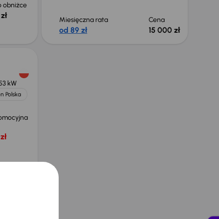
 obniżce
zł
Miesięczna rata
Cena
od 89 zł
15 000 zł
53 kW
n Polska
omocyjna
zł
ł
a
1.0
53 kW