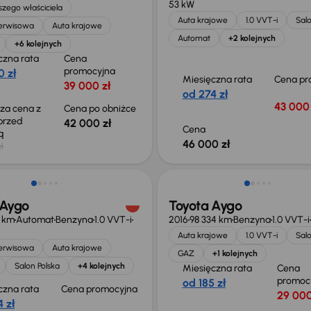
53 kW
zego właściciela
Auta krajowe
1.0 VVT-i
Salo
serwisowa
Auta krajowe
Automat
+2 kolejnych
+6 kolejnych
czna rata
Cena
promocyjna
0 zł
Miesięczna rata
Cena pr
39 000 zł
od 274 zł
43 000 
sza cena z
Cena po obniżce
 przed
42 000 zł
Cena
ką
46 000 zł
ł
 Aygo
Toyota Aygo
1 km
Automat
Benzyna
1.0 VVT-i
2016
98 334 km
Benzyna
1.0 VVT-i
Auta krajowe
1.0 VVT-i
Salo
serwisowa
Auta krajowe
GAZ
+1 kolejnych
Salon Polska
+4 kolejnych
Miesięczna rata
Cena
promoc
od 185 zł
czna rata
Cena promocyjna
29 000
 zł