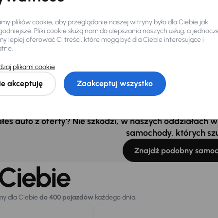
zego właściciela
Od pierwszego właściciela
serwisowa
Auta krajowe
1.0
Książka serwisowa
Auta krajow
y plików cookie, aby przeglądanie naszej witryny było dla Ciebie jak
odniejsze. Pliki cookie służą nam do ulepszania naszych usług, a jednocz
ych
+9 kolejnych
 lepiej oferować Ci treści, które mogą być dla Ciebie interesujące i
czna rata
Cena promocyjna
Miesięczna rata
Cena pr
atne.
 zł
od 446 zł
66 000 zł
71 000 
zaj plikami cookie
Cena
ie akceptuję
Zaakceptuj wszystko
0 zł
75 000 zł
łeś auto z oferty? Nie szkodzi, w naszych oddziałach
samochody, których sz
Znajdź podobny samo
Ciebie
my dla Ciebie
do 400 pojazdów
każdego dnia.