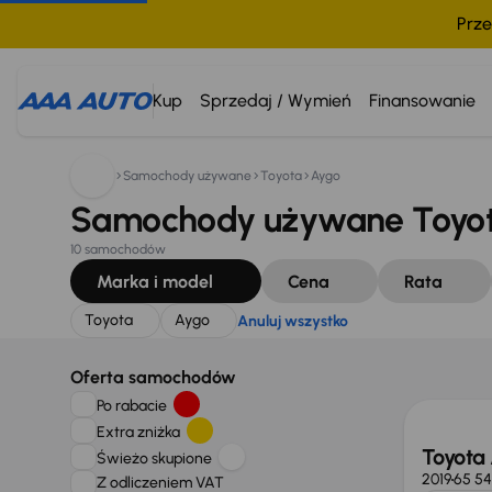
Prze
Szukam:
Toyota
Aygo
Anuluj wszystko
Kup
Sprzedaj / Wymień
Finansowanie
Samochody używane
Toyota
Aygo
Samochody używane Toyot
10 samochodów
Marka i model
Cena
Rata
Toyota
Aygo
Anuluj wszystko
Świeżo
Oferta samochodów
Po rabacie
Extra zniżka
Toyota
Świeżo skupione
2019
65 5
Z odliczeniem VAT