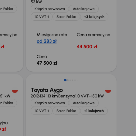
53 kW
n Polska
Książka serwisowa
Auta krajowe
1.0 VVT-i
Salon Polska
+3 kolejnych
omocyjna
Miesięczna rata
Cena promocyjna
od 283 zł
zł
44 500 zł
Cena
47 500 zł
Toyota Aygo
51 kW
2012
134 113 km
Benzyna
1.0 VVT-i
50 kW
n Polska
Książka serwisowa
Auta krajowe
1.0 VVT-i
Salon Polska
+1 kolejnych
yjna
 zł