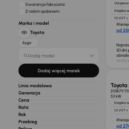
Od pierws
Gwarancja fabryczna
Książka 
Z niskim spalaniem
1.0 VVT-i
Marka i model
Miesię
od 25
Toyota
Aygo
Najniż
30 dni
Dodaj model
obniż
43 000 z
Dodaj więcej marek
Toyota
Linia modelowa
2018
79 71
Generacja
53 kW
Cena
Książka 
Rata
1.0 VVT-i
Rok
Miesię
Przebieg
od 274
Paliwo