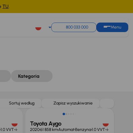
ne
TU
.
Sortuj według
Zapisz wyszukiwanie
800 033 000
Menu
Kategoria
Sortuj według
Zapisz wyszukiwanie
Toyota Aygo
1.0 VVT-i
2020
61 858 km
Automat
Benzyna
1.0 VVT-i