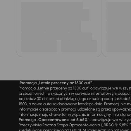
Promocja „Letnie przeceny aż 1500 aut”
Promocja „Letnie przeceny aż 1500 aut” obowiązuje we wszy
przecenionych, wskazanych w serwisie internetowym aaaauto.
pojazdu z 30 dni przed obniżką a jego aktualną ceną sprzeda
1500, a nowe auta są dodawane każdego dnia. Promocji nie m
informacje o zasadach promocji udzielane są przez upowa
informacje mają charakter wyłącznie informacyjny i nie stanow
Promocja „Oprocentowanie od 6,65%”
obowiązuje we wszystk
Rzeczywista Roczna Stopa Oprocentowania („RRSO“): 9,81%. R
kredytu konsumenckiego 52 000 zł, 60 miesięcznych rat równy