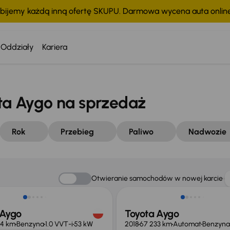
bijemy każdą inną ofertę SKUPU. Darmowa wycena auta onli
Oddziały
Kariera
a Aygo na sprzedaż
Rok
Przebieg
Paliwo
Nadwozie
 skupione
Otwieranie samochodów w nowej karcie
 Aygo
Toyota Aygo
44 km
Benzyna
1.0 VVT-i
53 kW
2018
67 233 km
Automat
Benzyna