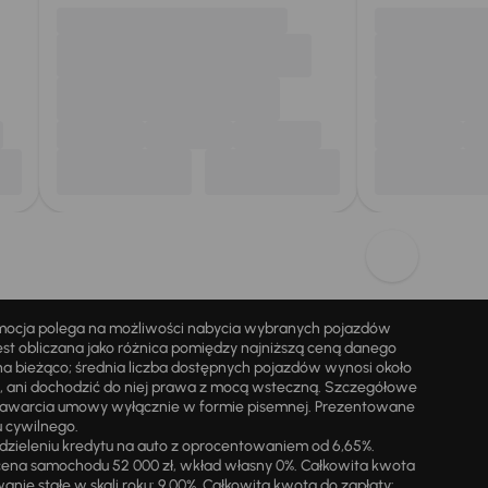
omocja polega na możliwości nabycia wybranych pojazdów
st obliczana jako różnica pomiędzy najniższą ceną danego
na bieżąco; średnia liczba dostępnych pojazdów wynosi około
i, ani dochodzić do niej prawa z mocą wsteczną. Szczegółowe
zawarcia umowy wyłącznie w formie pisemnej. Prezentowane
u cywilnego.
zieleniu kredytu na auto z oprocentowaniem od 6,65%.
cena samochodu 52 000 zł, wkład własny 0%. Całkowita kwota
ie stałe w skali roku: 9,00%. Całkowita kwota do zapłaty: