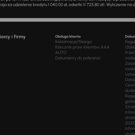
zja za udzielenie kredytu 1 040,00 zł, odsetki 11 725,80 zł). Wyliczenie n
orcy i firmy
Obsługa klienta
Doku
Reklamacje/Skarga
Regu
Rzecznik praw klientów AAA
Obsł
AUTO
Prze
Dokumenty do pobrania
osob
Zasad
cook
Usta
Data
Cenn
doda
Regul
gotó
Stra
Infor
strat
2022
Infor
strat