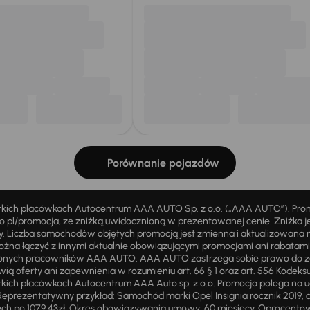
Porównanie pojazdów
stkich placówkach Autocentrum AAA AUTO Sp. z o.o. („AAA AUTO”). Pr
pl/promocja, ze zniżką uwidocznioną w prezentowanej cenie. Zniżka je
ży. Liczba samochodów objętych promocją jest zmienna i aktualizowana 
ożna łączyć z innymi aktualnie obowiązującymi promocjami ani rabatam
żnionych pracowników AAA AUTO. AAA AUTO zastrzega sobie prawo do 
ią oferty ani zapewnienia w rozumieniu art. 66 § 1 oraz art. 556 Kodeks
ich placówkach Autocentrum AAA Auto sp. z o.o. Promocja polega na ud
eprezentatywny przykład: Samochód marki Opel Insignia rocznik 2019, 
ch po 1079,43zł. Okres obowiązywania umowy: 60 miesięcy. Oprocentowan