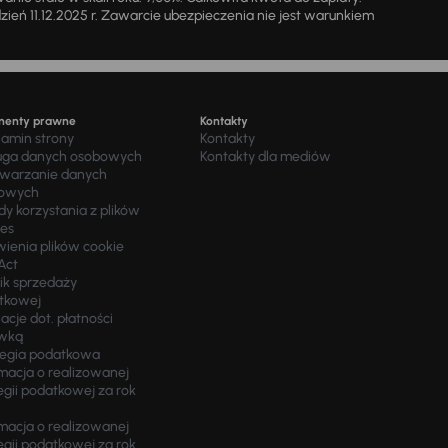
a dzień 11.12.2025 r. Zawarcie ubezpieczenia nie jest warunkiem
menty prawne
Kontakty
lamin strony
Kontakty
uga danych osobowych
Kontakty dla mediów
twarzanie danych
owych
y korzystania z plików
ies
wienia plików cookie
Act
ik sprzedaży
tkowej
acje dot. płatności
wką
tegia podatkowa
macja o realizowanej
egii podatkowej za rok
macja o realizowanej
egii podatkowej za rok