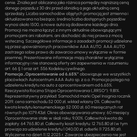
cenie. Zniżka jest obliczana jako różnica pomiędzy najniższą ceną
danego pojazdu z 30 dni przed obniżką a jego aktualną ceną
sprzedaży. Liczba samochodów objętych promocją jest zmienna i
aktualizowana na bieżąco; średnia liczba dostępnych pojazdów
wynosi około 1500, a nowe auta są dodawane każdego dnia.
Promocji nie można łączyć z innymi aktualnie obowiązującymi
promocjami ani rabatami, ani dochodzić do niej prawa z mocą
wsteczną. Szczegółowe informacje o zasadach promocji udzielane
są przez upoważnionych pracowników AAA AUTO. AAA AUTO
zastrzega sobie prawo do zawarcia umowy wyłącznie w formie
pisemnej. Prezentowane informacje mają charakter wyłącznie
informacyjny i nie stanowią oferty ani zapewnienia w rozumieniu
art. 66 § 1 oraz art. 556 Kodeksu cywilnego.
Promocja „Oprocentowanie od 6,65%”
obowiązuje we wszystkich
placówkach Autocentrum AAA Auto sp. z o.o. Promocja polega na
udzieleniu kredytu na auto z oprocentowaniem od 6,65%.
Rzeczywista Roczna Stopa Oprocentowania („RRSO“): 9,81%.
Reprezentatywny przykład: Samochód marki Opel Insignia rocznik
2019, cena samochodu 52 000 zł, wkład własny 0%. Całkowita
kwota kredytu konsumenckiego 52 000 zł, 60 miesięcznych rat
równych po 1079,43zł. Okres obowiązywania umowy: 60 miesięcy.
Oprocentowanie stałe w skali roku: 9,00%. Całkowita kwota do
zapłaty: 64 765,80 zł. Całkowity koszt kredytu: 12 765,80 zł (w tym
prowizja za udzielenie kredytu 1 040,00 zł, odsetki 11 725,80 zł).
Wyliczenie na dzień 11.12.2025 r. Zawarcie ubezpieczenia nie jest