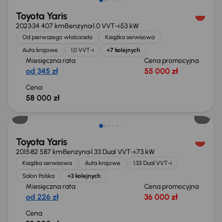
Toyota Yaris
2023
34 407 km
Benzyna
1.0 VVT-i
53 kW
Od pierwszego właściciela
Książka serwisowa
Auta krajowe
1.0 VVT-i
+7 kolejnych
Miesięczna rata
Cena promocyjna
od 345 zł
55 000 zł
Cena
58 000 zł
Toyota Yaris
2015
82 587 km
Benzyna
1.33 Dual VVT-i
73 kW
Książka serwisowa
Auta krajowe
1.33 Dual VVT-i
Salon Polska
+3 kolejnych
Miesięczna rata
Cena promocyjna
od 226 zł
36 000 zł
Cena