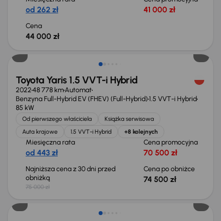
od 262 zł
41 000 zł
Cena
44 000 zł
Taniej o 500 zł
Toyota Yaris 1.5 VVT-i Hybrid
2022
48 778 km
Automat
Benzyna Full-Hybrid EV (FHEV) (Full-Hybrid)
1.5 VVT-i Hybrid
85 kW
Od pierwszego właściciela
Książka serwisowa
Auta krajowe
1.5 VVT-i Hybrid
+8 kolejnych
Miesięczna rata
Cena promocyjna
od 443 zł
70 500 zł
Najniższa cena z 30 dni przed
Cena po obniżce
obniżką
74 500 zł
75 000 zł