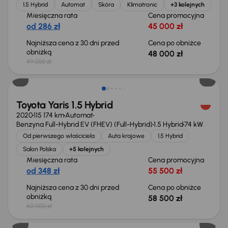
1.5 Hybrid
Automat
Skóra
Klimatronic
+3 kolejnych
Miesięczna rata
Cena promocyjna
od 286 zł
45 000 zł
Najniższa cena z 30 dni przed
Cena po obniżce
obniżką
48 000 zł
49 000 zł
Taniej o 1 500 zł
Toyota Yaris 1.5 Hybrid
2020
115 174 km
Automat
Benzyna Full-Hybrid EV (FHEV) (Full-Hybrid)
1.5 Hybrid
74 kW
Od pierwszego właściciela
Auta krajowe
1.5 Hybrid
Salon Polska
+5 kolejnych
Miesięczna rata
Cena promocyjna
od 348 zł
55 500 zł
Najniższa cena z 30 dni przed
Cena po obniżce
obniżką
58 500 zł
60 000 zł
Taniej o 1 000 zł