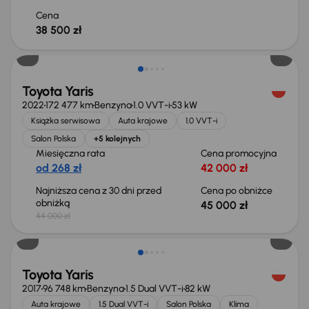
Cena
38 500 zł
Możliwość odliczenia VAT
Toyota Yaris
2022
172 477 km
Benzyna
1.0 VVT-i
53 kW
Książka serwisowa
Auta krajowe
1.0 VVT-i
Salon Polska
+5 kolejnych
Miesięczna rata
Cena promocyjna
od 268 zł
42 000 zł
Najniższa cena z 30 dni przed
Cena po obniżce
obniżką
45 000 zł
44 000 zł
Taniej o 1 000 zł
Toyota Yaris
2017
96 748 km
Benzyna
1.5 Dual VVT-i
82 kW
Auta krajowe
1.5 Dual VVT-i
Salon Polska
Klima