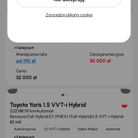
Zarządzaj plikami cookie
Toyota Yaris
2015
109 926 km
Benzyna
1.33 Dual VVT-i
73 kW
Auta krajowe
1.33 Dual VVT-i
Salon Polska
Klima
+1 kolejnych
Miesięczna rata
Cena promocyjna
od 190 zł
30 000 zł
Cena
32 000 zł
Toyota Yaris 1.5 VVT-i Hybrid
2021
88 191 km
Automat
Benzyna Full-Hybrid EV (FHEV) (Full-Hybrid)
1.5 VVT-i Hybrid
85 kW
Auta krajowe
1.5 VVT-i Hybrid
Salon Polska
Automat
+3 kolejnych