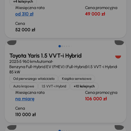
+4 kolejnych
Miesięczna rata
Cena promocyjna
od 310 zł
49 000 zł
Cena
52 000 zł
Od nowego taniej o 21 900 zł
Toyota Yaris 1.5 VVT-i Hybrid
2025
5 960 km
Automat
Benzyna Full-Hybrid EV (FHEV) (Full-Hybrid)
1.5 VVT-i Hybrid
85 kW
Od pierwszego właściciela
Książka serwisowa
Auta krajowe
1.5 VVT-i Hybrid
+10 kolejnych
Miesięczna rata
Cena promocyjna
na miarę
106 000 zł
Cena
110 000 zł
Możliwość odliczenia VAT