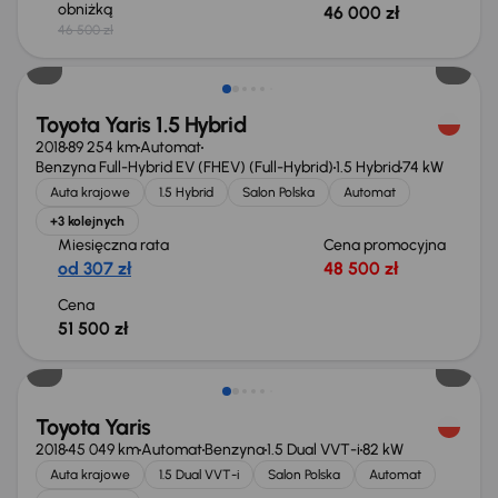
obniżką
46 000 zł
46 500 zł
Toyota Yaris 1.5 Hybrid
2018
89 254 km
Automat
Benzyna Full-Hybrid EV (FHEV) (Full-Hybrid)
1.5 Hybrid
74 kW
Auta krajowe
1.5 Hybrid
Salon Polska
Automat
+3 kolejnych
Miesięczna rata
Cena promocyjna
od 307 zł
48 500 zł
Cena
51 500 zł
Świeżo skupione
Toyota Yaris
2018
45 049 km
Automat
Benzyna
1.5 Dual VVT-i
82 kW
Auta krajowe
1.5 Dual VVT-i
Salon Polska
Automat