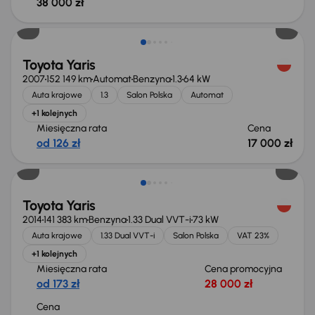
38 000 zł
Toyota Yaris
2007
152 149 km
Automat
Benzyna
1.3
64 kW
Auta krajowe
1.3
Salon Polska
Automat
+1 kolejnych
Miesięczna rata
Cena
od 126 zł
17 000 zł
Możliwość odliczenia VAT
Toyota Yaris
2014
141 383 km
Benzyna
1.33 Dual VVT-i
73 kW
Auta krajowe
1.33 Dual VVT-i
Salon Polska
VAT 23%
+1 kolejnych
Miesięczna rata
Cena promocyjna
od 173 zł
28 000 zł
Cena