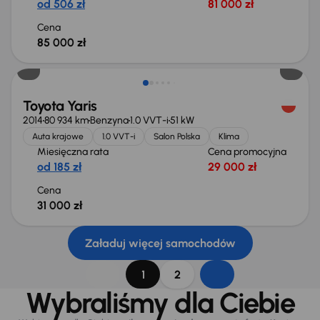
od 506 zł
81 000 zł
Cena
85 000 zł
Świeżo skupione
Toyota Yaris
2014
80 934 km
Benzyna
1.0 VVT-i
51 kW
Auta krajowe
1.0 VVT-i
Salon Polska
Klima
Miesięczna rata
Cena promocyjna
od 185 zł
29 000 zł
Cena
31 000 zł
Załaduj więcej samochodów
1
2
Wybraliśmy dla Ciebie