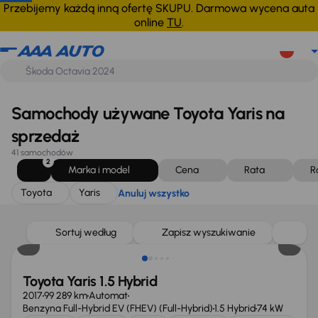
Toyota
Yaris
Anuluj wszystko
Przebijemy każdą inną ofertę SKUPU. Darmowa wycena auta
online
TU
.
Samochody używane Toyota Yaris na
sprzedaż
41 samochodów
2
Marka i model
Cena
Rata
R
Toyota
Yaris
Anuluj wszystko
Taniej o 1 000 zł
Sortuj według
Zapisz wyszukiwanie
Toyota Yaris 1.5 Hybrid
2017
99 289 km
Automat
Benzyna Full-Hybrid EV (FHEV) (Full-Hybrid)
1.5 Hybrid
74 kW