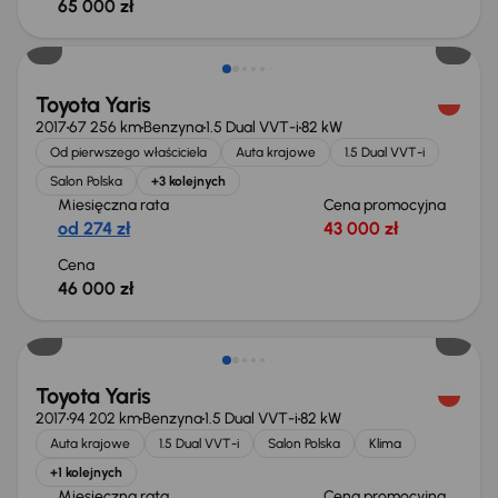
65 000 zł
Toyota Yaris
2017
67 256 km
Benzyna
1.5 Dual VVT-i
82 kW
Od pierwszego właściciela
Auta krajowe
1.5 Dual VVT-i
Salon Polska
+3 kolejnych
Miesięczna rata
Cena promocyjna
od 274 zł
43 000 zł
Cena
46 000 zł
Toyota Yaris
2017
94 202 km
Benzyna
1.5 Dual VVT-i
82 kW
Auta krajowe
1.5 Dual VVT-i
Salon Polska
Klima
+1 kolejnych
Miesięczna rata
Cena promocyjna