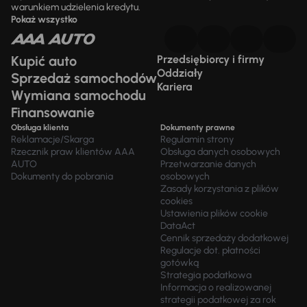
warunkiem udzielenia kredytu.
Pokaż wszystko
Kupić auto
Przedsiębiorcy i firmy
Oddziały
Sprzedaż samochodów
Kariera
Wymiana samochodu
Finansowanie
Obsługa klienta
Dokumenty prawne
Reklamacje/Skarga
Regulamin strony
Rzecznik praw klientów AAA
Obsługa danych osobowych
AUTO
Przetwarzanie danych
Dokumenty do pobrania
osobowych
Zasady korzystania z plików
cookies
Ustawienia plików cookie
DataAct
Cennik sprzedaży dodatkowej
Regulacje dot. płatności
gotówką
Strategia podatkowa
Informacja o realizowanej
strategii podatkowej za rok