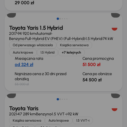
29 000 zł
Taniej o 500 zł
Toyota Yaris 1.5 Hybrid
2017
94 920 km
Automat
Benzyna Full-Hybrid EV (FHEV) (Full-Hybrid)
1.5 Hybrid
74 kW
Od pierwszego właściciela
Książka serwisowa
Auta krajowe
1.5 Hybrid
+7 kolejnych
Miesięczna rata
Cena promocyjna
od 324 zł
51 500 zł
Najniższa cena z 30 dni przed
Cena po obniżce
obniżką
54 500 zł
55 000 zł
Taniej o 1 000 zł
Toyota Yaris
2021
47 289 km
Benzyna
1.5 VVT-i
92 kW
Książka serwisowa
Auta krajowe
1.5 VVT-i