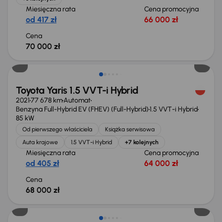
Miesięczna rata
Cena promocyjna
od 417 zł
66 000 zł
Cena
70 000 zł
Możliwość odliczenia VAT
Toyota Yaris 1.5 VVT-i Hybrid
2021
77 678 km
Automat
Benzyna Full-Hybrid EV (FHEV) (Full-Hybrid)
1.5 VVT-i Hybrid
85 kW
Od pierwszego właściciela
Książka serwisowa
Auta krajowe
1.5 VVT-i Hybrid
+7 kolejnych
Miesięczna rata
Cena promocyjna
od 405 zł
64 000 zł
Cena
68 000 zł
Świeżo skupione