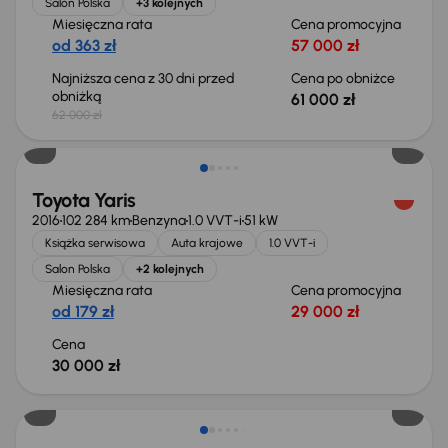
Salon Polska
+3 kolejnych
Miesięczna rata
Cena promocyjna
od 363 zł
57 000 zł
Najniższa cena z 30 dni przed
Cena po obniżce
obniżką
61 000 zł
62 000 zł
Toyota Yaris
2016
102 284 km
Benzyna
1.0 VVT-i
51 kW
Książka serwisowa
Auta krajowe
1.0 VVT-i
Salon Polska
+2 kolejnych
Miesięczna rata
Cena promocyjna
od 179 zł
29 000 zł
Cena
30 000 zł
Taniej o 500 zł