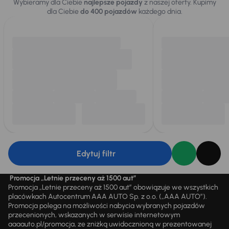
Wybieramy dla Ciebie
najlepsze pojazdy
z naszej oferty. Kupimy
dla Ciebie
do 400 pojazdów
każdego dnia.
Edytuj filtr
Promocja „Letnie przeceny aż 1500 aut”
Promocja „Letnie przeceny aż 1500 aut” obowiązuje we wszystkich
placówkach Autocentrum AAA AUTO Sp. z o.o. („AAA AUTO”).
Promocja polega na możliwości nabycia wybranych pojazdów
przecenionych, wskazanych w serwisie internetowym
aaaauto.pl/promocja, ze zniżką uwidocznioną w prezentowanej