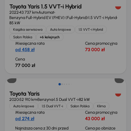
Toyota Yaris 1.5 VVT-i Hybrid
2022
43 737 km
Automat
Benzyna Full-Hybrid EV (FHEV) (Full-Hybrid)
1.5 VVT-i Hybrid
85 kW
Książka serwisowa
Auta krajowe
1.5 VVT-i Hybrid
Salon Polska
+6 kolejnych
Miesięczna rata
Cena promocyjna
od 458 zł
73 000 zł
Cena
77 000 zł
Taniej o 500 zł
Toyota Yaris
2020
52 910 km
Benzyna
1.5 Dual VVT-i
82 kW
Auta krajowe
1.5 Dual VVT-i
Salon Polska
Klima
Miesięczna rata
Cena promocyjna
od 274 zł
43 000 zł
Najniższa cena z 30 dni przed
Cena po obniżce