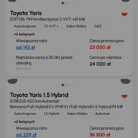
Toyota Yaris
2017
136 749 km
Benzyna
1.0 VVT-i
51 kW
Auta krajowe
1.0 VVT-i
Salon Polska
GAZ
+2 kolejnych
Miesięczna rata
Cena promocyjna
od 143 zł
23 000 zł
Najniższa cena z 30 dni przed
Cena po obniżce
obniżką
24 000 zł
25 000 zł
Toyota Yaris 1.5 Hybrid
2018
205 420 km
Automat
Benzyna Full-Hybrid EV (FHEV) (Full-Hybrid)
1.5 Hybrid
74 kW
Auta krajowe
1.5 Hybrid
Salon Polska
Automat
+2 kolejnych
Miesięczna rata
Cena promocyjna
od 229 zł
36 500 zł