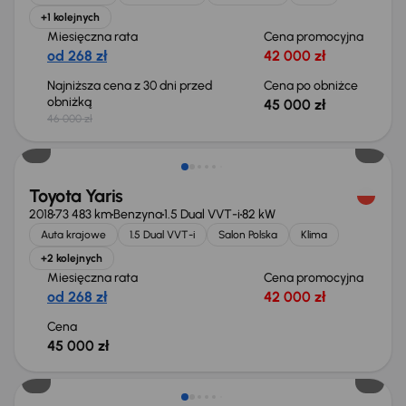
+1 kolejnych
Miesięczna rata
Cena promocyjna
od 268 zł
42 000 zł
Najniższa cena z 30 dni przed
Cena po obniżce
obniżką
45 000 zł
46 000 zł
Toyota Yaris
2018
73 483 km
Benzyna
1.5 Dual VVT-i
82 kW
Auta krajowe
1.5 Dual VVT-i
Salon Polska
Klima
+2 kolejnych
Miesięczna rata
Cena promocyjna
od 268 zł
42 000 zł
Cena
45 000 zł
Możliwość odliczenia VAT