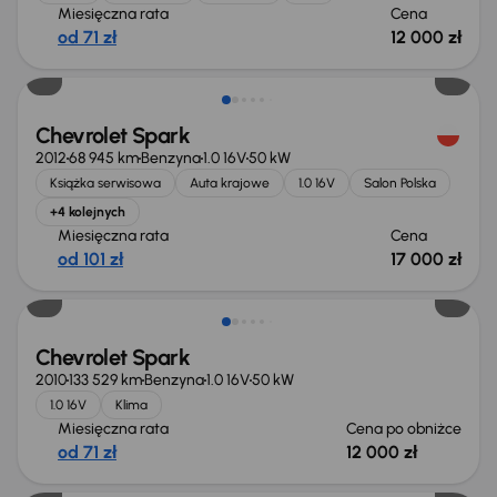
Miesięczna rata
Cena
od 71 zł
12 000 zł
Chevrolet Spark
2012
68 945 km
Benzyna
1.0 16V
50 kW
Książka serwisowa
Auta krajowe
1.0 16V
Salon Polska
+4 kolejnych
Miesięczna rata
Cena
od 101 zł
17 000 zł
Taniej o 500 zł
Chevrolet Spark
2010
133 529 km
Benzyna
1.0 16V
50 kW
1.0 16V
Klima
Miesięczna rata
Cena po obniżce
od 71 zł
12 000 zł
Taniej o 500 zł