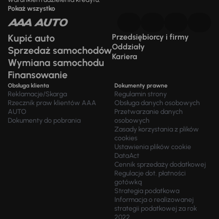
Pokaż wszystko
Kupić auto
Przedsiębiorcy i firmy
Oddziały
Sprzedaż samochodów
Kariera
Wymiana samochodu
Finansowanie
Obsługa klienta
Dokumenty prawne
Reklamacje/Skarga
Regulamin strony
Rzecznik praw klientów AAA
Obsługa danych osobowych
AUTO
Przetwarzanie danych
Dokumenty do pobrania
osobowych
Zasady korzystania z plików
cookies
Ustawienia plików cookie
DataAct
Cennik sprzedaży dodatkowej
Regulacje dot. płatności
gotówką
Strategia podatkowa
Informacja o realizowanej
strategii podatkowej za rok
2022