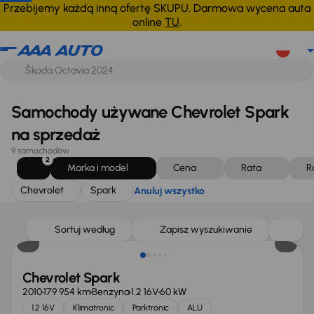
Chevrolet
Spark
Anuluj wszystko
Przebijemy każdą inną ofertę SKUPU. Darmowa wycena auta
online
TU
.
Samochody używane Chevrolet Spark
na sprzedaż
9 samochodów
2
Marka i model
Cena
Rata
R
Chevrolet
Spark
Anuluj wszystko
Świeżo skupione
Sortuj według
Zapisz wyszukiwanie
Chevrolet Spark
2010
179 954 km
Benzyna
1.2 16V
60 kW
1.2 16V
Klimatronic
Parktronic
ALU