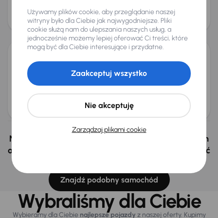
Miesięczna rata
Cena
Używamy plików cookie, aby przeglądanie naszej
od 74 zł
12 500 zł
witryny było dla Ciebie jak najwygodniejsze. Pliki
Świeżo skupione
cookie służą nam do ulepszania naszych usług, a
jednocześnie możemy lepiej oferować Ci treści, które
mogą być dla Ciebie interesujące i przydatne.
Chevrolet Spark
Zaakceptuj wszystko
2011
220 009 km
Benzyna
1.0 16V
50 kW
1.0 16V
Klima
Miesięczna rata
Cena
Nie akceptuję
od 48 zł
8 000 zł
Zarządzaj plikami cookie
Nie wybrałeś auto z oferty? Nie szkodzi, w naszych
oddziałach w Czechach i na Słowacji możemy mieć
podobne samochody, których szukasz.
Znajdź podobny samochód
Wybraliśmy dla Ciebie
Wybieramy dla Ciebie
najlepsze pojazdy
z naszej oferty. Kupimy