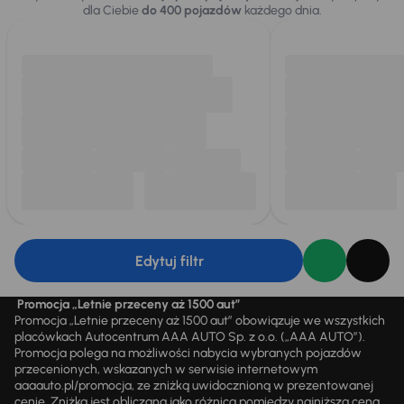
dla Ciebie
do 400 pojazdów
każdego dnia.
Edytuj filtr
Promocja „Letnie przeceny aż 1500 aut”
Promocja „Letnie przeceny aż 1500 aut” obowiązuje we wszystkich
placówkach Autocentrum AAA AUTO Sp. z o.o. („AAA AUTO”).
Promocja polega na możliwości nabycia wybranych pojazdów
przecenionych, wskazanych w serwisie internetowym
aaaauto.pl/promocja, ze zniżką uwidocznioną w prezentowanej
cenie. Zniżka jest obliczana jako różnica pomiędzy najniższą ceną