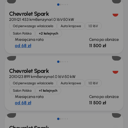
Chevrolet Spark
2011
121 453 km
Benzyna
1.0 16V
50 kW
Od pierwszego właściciela
Auta krajowe
1.0 16V
Salon Polska
+2 kolejnych
Miesięczna rata
Cena po obniżce
od 68 zł
11 500 zł
Taniej o 500 zł
Chevrolet Spark
2010
123 899 km
Benzyna
1.0 16V
50 kW
Od pierwszego właściciela
Auta krajowe
1.0 16V
Salon Polska
+1 kolejnych
Miesięczna rata
Cena po obniżce
od 68 zł
11 500 zł