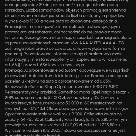
danego pojazdu z 30 dni przed obniżką a jego aktualną ceną
sprzedaży. Liczba samochodów objętych promocją jest zmienna i
aktualizowana na bieżąco; średnia liczba dostępnych pojazdów
wynosi około 1500, a nowe auta są dodawane każdego dnia.
Promocji nie można łączyć z innymi aktualnie obowiązującymi
promocjami ani rabatami, ani dochodzić do niej prawa z mocą
wsteczną. Szczegółowe informacje o zasadach promocji udzielane
są przez upoważnionych pracowników AAA AUTO. AAA AUTO
zastrzega sobie prawo do zawarcia umowy wyłącznie w formie
pisemnej. Prezentowane informacje mają charakter wyłącznie
informacyjny i nie stanowią oferty ani zapewnienia w rozumieniu
art. 66 § 1 oraz art. 556 Kodeksu cywilnego.
Promocja „Oprocentowanie od 6,65%”
obowiązuje we wszystkich
placówkach Autocentrum AAA Auto sp. z o.o. Promocja polega na
udzieleniu kredytu na auto z oprocentowaniem od 6,65%.
Rzeczywista Roczna Stopa Oprocentowania („RRSO“): 9,81%.
Reprezentatywny przykład: Samochód marki Opel Insignia rocznik
2019, cena samochodu 52 000 zł, wkład własny 0%. Całkowita
kwota kredytu konsumenckiego 52 000 zł, 60 miesięcznych rat
równych po 1079,43zł. Okres obowiązywania umowy: 60 miesięcy.
Oprocentowanie stałe w skali roku: 9,00%. Całkowita kwota do
zapłaty: 64 765,80 zł. Całkowity koszt kredytu: 12 765,80 zł (w tym
prowizja za udzielenie kredytu 1 040,00 zł, odsetki 11 725,80 zł).
Wyliczenie na dzień 11.12.2025 r. Zawarcie ubezpieczenia nie jest
warunkiem udzielenia kredytu.