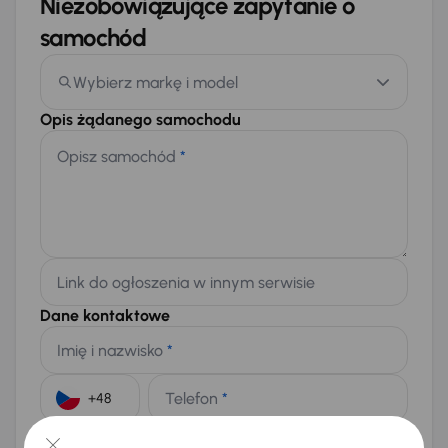
Niezobowiązujące zapytanie o
samochód
Wybierz markę i model
Opis żądanego samochodu
Opisz samochód
*
Link do ogłoszenia w innym serwisie
Dane kontaktowe
Imię i nazwisko
*
Telefon
*
+48
E-mail
*