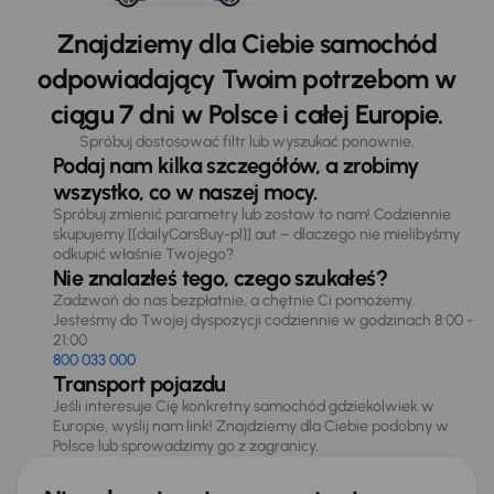
Znajdziemy dla Ciebie samochód
odpowiadający Twoim potrzebom w
ciągu 7 dni w Polsce i całej Europie.
Spróbuj dostosować filtr lub wyszukać ponownie.
Podaj nam kilka szczegółów, a zrobimy
wszystko, co w naszej mocy.
Spróbuj zmienić parametry lub zostaw to nam! Codziennie
skupujemy [[dailyCarsBuy-pl]] aut – dlaczego nie mielibyśmy
odkupić właśnie Twojego?
Nie znalazłeś tego, czego szukałeś?
Zadzwoń do nas bezpłatnie, a chętnie Ci pomożemy.
Jesteśmy do Twojej dyspozycji codziennie w godzinach 8:00 -
21:00
800 033 000
Transport pojazdu
Jeśli interesuje Cię konkretny samochód gdziekolwiek w
Europie, wyślij nam link! Znajdziemy dla Ciebie podobny w
Polsce lub sprowadzimy go z zagranicy.