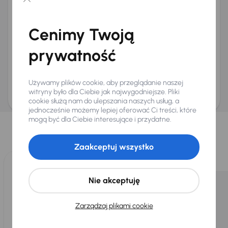
Chcę otrzymywać informacje o ofertach rabatowych
Na e-mail
(opcjonalnie)
Cenimy Twoją
Na numer telefonu
(opcjonalnie)
prywatność
Wyślij zapytanie
Zwracamy uwagę, że umówienie spotkania nie jest równoznaczne z rezerwacją
ani zagwarantowaną dostępnością pojazdu. AURES Holdings a.s., z siedzibą
Używamy plików cookie, aby przeglądanie naszej
Dopraváků 874/15, Čimice, 184 00 Praga 8, będzie przechowywać i przetwarzać
Twoje dane osobowe zgodnie z zasadami ochrony i przetwarzania
danych
witryny było dla Ciebie jak najwygodniejsze. Pliki
osobowych
.
cookie służą nam do ulepszania naszych usług, a
jednocześnie możemy lepiej oferować Ci treści, które
Wybraliśmy dla Ciebie
mogą być dla Ciebie interesujące i przydatne.
Wybieramy dla Ciebie
najlepsze pojazdy
z naszej oferty. Kupimy
dla Ciebie
do 400 pojazdów
każdego dnia.
Zaakceptuj wszystko
Nie akceptuję
Zarządzaj plikami cookie