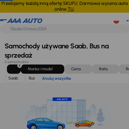
Saab
Bus
Anuluj wszystko
Przebijemy każdą inną ofertę SKUPU. Darmowa wycena auta
online
TU
.
Samochody używane Saab, Bus na
sprzedaż
0 samochodów
2
Marka i model
Cena
Rata
R
Saab
Bus
Anuluj wszystko