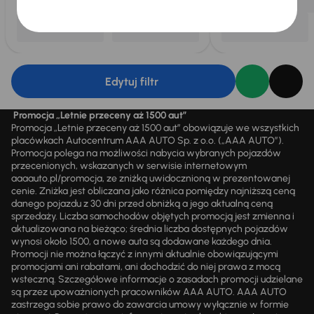
Edytuj filtr
Promocja „Letnie przeceny aż 1500 aut”
Promocja „Letnie przeceny aż 1500 aut” obowiązuje we wszystkich
placówkach Autocentrum AAA AUTO Sp. z o.o. („AAA AUTO”).
Promocja polega na możliwości nabycia wybranych pojazdów
przecenionych, wskazanych w serwisie internetowym
aaaauto.pl/promocja, ze zniżką uwidocznioną w prezentowanej
cenie. Zniżka jest obliczana jako różnica pomiędzy najniższą ceną
danego pojazdu z 30 dni przed obniżką a jego aktualną ceną
sprzedaży. Liczba samochodów objętych promocją jest zmienna i
aktualizowana na bieżąco; średnia liczba dostępnych pojazdów
wynosi około 1500, a nowe auta są dodawane każdego dnia.
Promocji nie można łączyć z innymi aktualnie obowiązującymi
promocjami ani rabatami, ani dochodzić do niej prawa z mocą
wsteczną. Szczegółowe informacje o zasadach promocji udzielane
są przez upoważnionych pracowników AAA AUTO. AAA AUTO
zastrzega sobie prawo do zawarcia umowy wyłącznie w formie