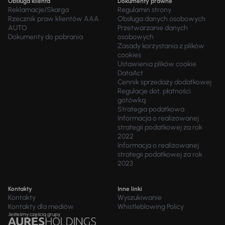
Obsługa klienta
Dokumenty prawne
Reklamacje/Skarga
Regulamin strony
Rzecznik praw klientów AAA
Obsługa danych osobowych
AUTO
Przetwarzanie danych
Dokumenty do pobrania
osobowych
Zasady korzystania z plików
cookies
Ustawienia plików cookie
DataAct
Cennik sprzedaży dodatkowej
Regulacje dot. płatności
gotówką
Strategia podatkowa
Informacja o realizowanej
strategii podatkowej za rok
2022
Informacja o realizowanej
strategii podatkowej za rok
2023
Kontakty
Inne linki
Kontakty
Wyszukiwanie
Kontakty dla mediów
Whistleblowing Policy
Jesteśmy częścią grupy