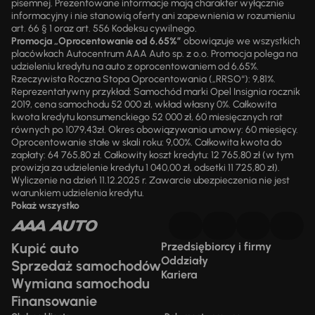
pisemnej. Prezentowane informacje mają charakter wyłącznie
informacyjny i nie stanowią oferty ani zapewnienia w rozumieniu
art. 66 § 1 oraz art. 556 Kodeksu cywilnego.
Promocja „Oprocentowanie od 6,65%”
obowiązuje we wszystkich
placówkach Autocentrum AAA Auto sp. z o.o. Promocja polega na
udzieleniu kredytu na auto z oprocentowaniem od 6,65%.
Rzeczywista Roczna Stopa Oprocentowania („RRSO“): 9,81%.
Reprezentatywny przykład: Samochód marki Opel Insignia rocznik
2019, cena samochodu 52 000 zł, wkład własny 0%. Całkowita
kwota kredytu konsumenckiego 52 000 zł, 60 miesięcznych rat
równych po 1079,43zł. Okres obowiązywania umowy: 60 miesięcy.
Oprocentowanie stałe w skali roku: 9,00%. Całkowita kwota do
zapłaty: 64 765,80 zł. Całkowity koszt kredytu: 12 765,80 zł (w tym
prowizja za udzielenie kredytu 1 040,00 zł, odsetki 11 725,80 zł).
Wyliczenie na dzień 11.12.2025 r. Zawarcie ubezpieczenia nie jest
warunkiem udzielenia kredytu.
Pokaż wszystko
Kupić auto
Przedsiębiorcy i firmy
Oddziały
Sprzedaż samochodów
Kariera
Wymiana samochodu
Finansowanie