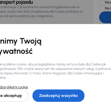
ansport pojazdu
Na 
li interesuje Cię konkretny samochód gdziekolwiek w
Na 
opie, wyślij nam link! Znajdziemy dla Ciebie podobny w
sce lub sprowadzimy go z zagranicy.
Zwracamy u
zagwaranto
874/15, Či
osobowe z
nimy Twoją
ywatność
y plików cookie, aby przeglądanie naszej witryny było dla Ciebie jak
odniejsze. Pliki cookie służą nam do ulepszania naszych usług, a jednocz
 lepiej oferować Ci treści, które mogą być dla Ciebie interesujące i
atne.
Ciebie
zaj plikami cookie
ie akceptuję
Zaakceptuj wszystko
my dla Ciebie
do 400 pojazdów
każdego dnia.