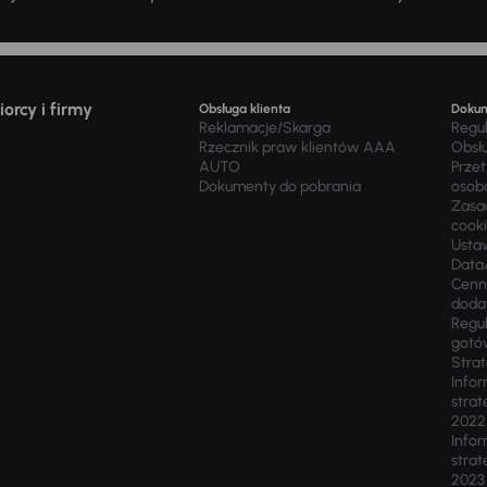
orcy i firmy
Obsługa klienta
Doku
Reklamacje/Skarga
Regu
Rzecznik praw klientów AAA
Obsł
AUTO
Prze
Dokumenty do pobrania
osob
Zasad
cook
Usta
Data
Cenn
doda
Regul
gotó
Stra
Infor
strat
2022
Infor
strat
2023