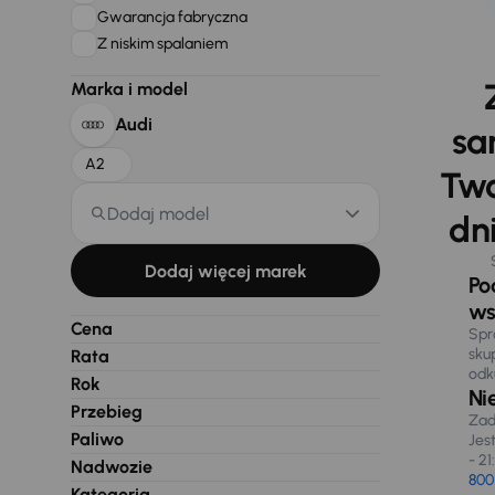
Gwarancja fabryczna
Z niskim spalaniem
Marka i model
Audi
sa
A2
Two
Dodaj model
dni
Dodaj więcej marek
Po
ws
Cena
Spr
sku
Rata
odk
Rok
Ni
Przebieg
Zad
Paliwo
Jes
- 21
Nadwozie
800
Kategoria