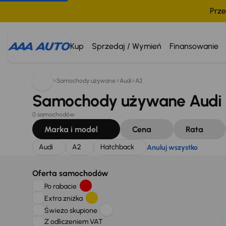
Prze
Szukam:
Audi
A2
Hatchback
Anuluj wszystko
Kup
Sprzedaj / Wymień
Finansowanie
Samochody używane
Audi
A2
Samochody używane Audi 
0 samochodów
Marka i model
Cena
Rata
Audi
A2
Hatchback
Anuluj wszystko
Oferta samochodów
Po rabacie
Extra zniżka
Świeżo skupione
Z odliczeniem VAT