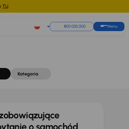
ne
TU
.
Sortuj według
Zapisz wyszukiwanie
800 033 000
Menu
Kategoria
zobowiązujące
ytanie o samochód