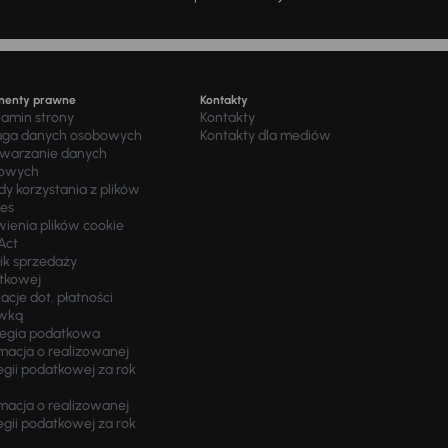
menty prawne
Kontakty
lamin strony
Kontakty
uga danych osobowych
Kontakty dla mediów
twarzanie danych
owych
y korzystania z plików
ies
wienia plików cookie
Act
ik sprzedaży
tkowej
acje dot. płatności
wką
tegia podatkowa
macja o realizowanej
egii podatkowej za rok
macja o realizowanej
egii podatkowej za rok