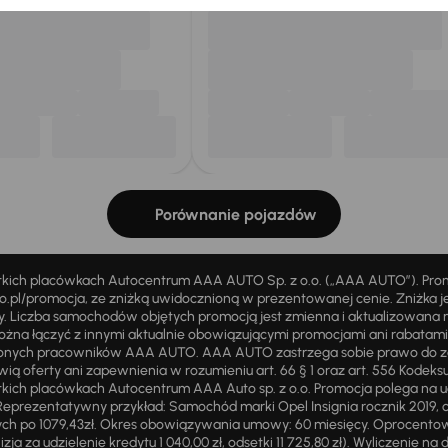
Porównanie pojazdów
stkich placówkach Autocentrum AAA AUTO Sp. z o.o. („AAA AUTO”). Pr
pl/promocja, ze zniżką uwidocznioną w prezentowanej cenie. Zniżka je
ży. Liczba samochodów objętych promocją jest zmienna i aktualizowana 
ożna łączyć z innymi aktualnie obowiązującymi promocjami ani rabatam
żnionych pracowników AAA AUTO. AAA AUTO zastrzega sobie prawo do 
ią oferty ani zapewnienia w rozumieniu art. 66 § 1 oraz art. 556 Kodeks
ich placówkach Autocentrum AAA Auto sp. z o.o. Promocja polega na ud
eprezentatywny przykład: Samochód marki Opel Insignia rocznik 2019, 
ch po 1079,43zł. Okres obowiązywania umowy: 60 miesięcy. Oprocentowan
zja za udzielenie kredytu 1 040,00 zł, odsetki 11 725,80 zł). Wyliczenie n