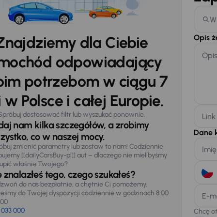
W
Opis 
Znajdziemy dla Ciebie
Opi
mochód odpowiadający
im potrzebom w ciągu 7
 w Polsce i całej Europie.
Spróbuj dostosować filtr lub wyszukać ponownie.
Link
daj nam kilka szczegółów, a zrobimy
Dane 
zystko, co w naszej mocy.
óbuj zmienić parametry lub zostaw to nam! Codziennie
Imię
pujemy [[dailyCarsBuy-pl]] aut – dlaczego nie mielibyśmy
upić właśnie Twojego?
e znalazłeś tego, czego szukałeś?
zwoń do nas bezpłatnie, a chętnie Ci pomożemy.
teśmy do Twojej dyspozycji codziennie w godzinach 8:00
E-m
:00
 033 000
Chcę o