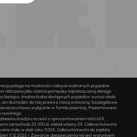
omocja polega na możliwości nabycia wybranych pojazdów
st obliczana jako różnica pomiędzy najniższą ceną danego
na bieżąco; średnia liczba dostępnych pojazdów wynosi około
i, ani dochodzić do niej prawa z mocą wsteczną. Szczegółowe
zawarcia umowy wyłącznie w formie pisemnej. Prezentowane
u cywilnego.
zieleniu kredytu na auto z oprocentowaniem od 6,65%.
cena samochodu 52 000 zł, wkład własny 0%. Całkowita kwota
ie stałe w skali roku: 9,00%. Całkowita kwota do zapłaty:
a dzień 11.12.2025 r. Zawarcie ubezpieczenia nie jest warunkiem