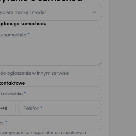
ybierz markę i model
żądanego samochodu
sz samochód
*
 do ogłoszenia w innym serwisie
kontaktowe
 i nazwisko
*
Telefon
*
+48
ail
*
trzymywać informacje o ofertach rabatowych