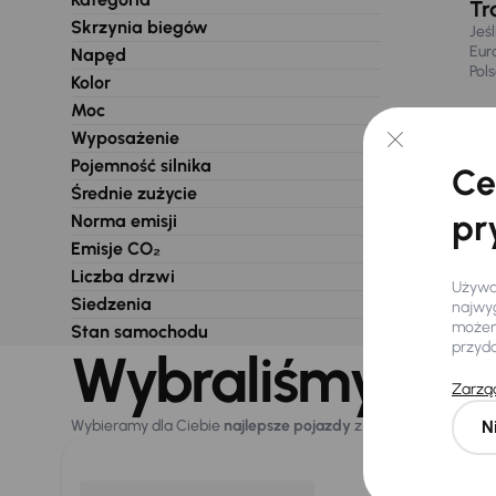
Tr
Skrzynia biegów
Jeś
Eur
Napęd
Pol
Kolor
Moc
Wyposażenie
Pojemność silnika
Ce
Średnie zużycie
pr
Norma emisji
Emisje CO₂
Liczba drzwi
Używam
Siedzenia
najwyg
możemy
Stan samochodu
przyd
Wybraliśmy dla 
Zarząd
N
Wybieramy dla Ciebie
najlepsze pojazdy
z naszej oferty. Kupi