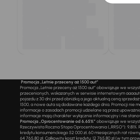
Promocja „Letnie przeceny aż 1500 aut”
Promocja „Letnie przeceny aż 1500 aut” obowiązuje we wszy
przecenionych, wskazanych w serwisie internetowym aaaauto.
pojazdu z 30 dni przed obniżką a jego aktualną ceną sprzeda
1500, a nowe auta są dodawane każdego dnia. Promocji nie m
informacje o zasadach promocji udzielane są przez upowa
informacje mają charakter wyłącznie informacyjny i nie stanow
Promocja „Oprocentowanie od 6,65%”
obowiązuje we wszystk
Rzeczywista Roczna Stopa Oprocentowania („RRSO“): 9,81%. R
kredytu konsumenckiego 52 000 zł, 60 miesięcznych rat równy
64 765,80 zł. Całkowity koszt kredytu: 12 765,80 zł (w tym prowi