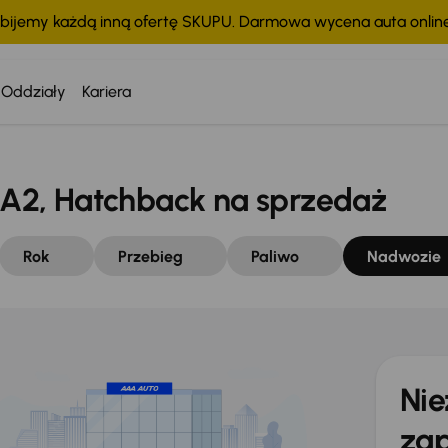
bijemy każdą inną ofertę SKUPU. Darmowa wycena auta onli
Oddziały
Kariera
A2, Hatchback na sprzedaż
Rok
Przebieg
Paliwo
Nadwozie
Nie
zap