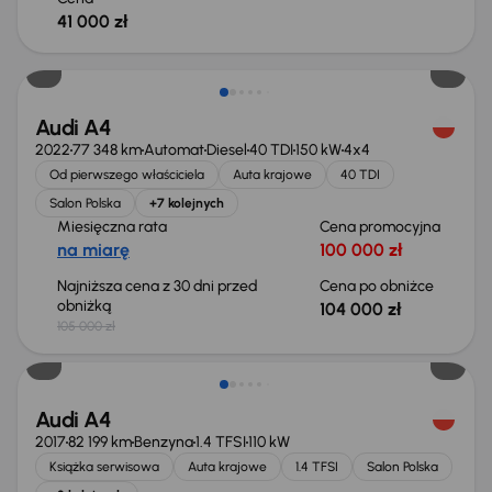
41 000 zł
Taniej o 1 000 zł
Audi A4
2022
77 348 km
Automat
Diesel
40 TDI
150 kW
4x4
Od pierwszego właściciela
Auta krajowe
40 TDI
Salon Polska
+7 kolejnych
Miesięczna rata
Cena promocyjna
na miarę
100 000 zł
Najniższa cena z 30 dni przed
Cena po obniżce
obniżką
104 000 zł
105 000 zł
Taniej o 1 000 zł
Audi A4
2017
82 199 km
Benzyna
1.4 TFSI
110 kW
Książka serwisowa
Auta krajowe
1.4 TFSI
Salon Polska