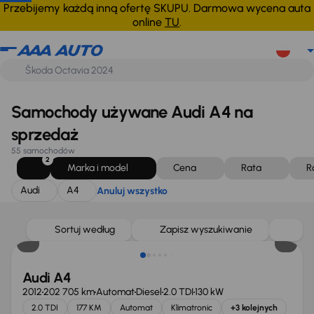
Audi
A4
Anuluj wszystko
Przebijemy każdą inną ofertę SKUPU. Darmowa wycena auta
online
TU
.
Samochody używane Audi A4 na
sprzedaż
55 samochodów
2
Marka i model
Cena
Rata
R
Audi
A4
Anuluj wszystko
Sortuj według
Zapisz wyszukiwanie
Audi A4
2012
202 705 km
Automat
Diesel
2.0 TDI
130 kW
2.0 TDI
177 KM
Automat
Klimatronic
+3 kolejnych