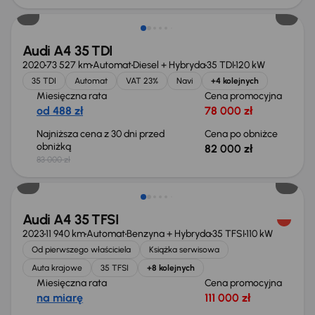
Audi A4 35 TDI
2020
73 527 km
Automat
Diesel + Hybryda
35 TDI
120 kW
35 TDI
Automat
VAT 23%
Navi
+4 kolejnych
Miesięczna rata
Cena promocyjna
od 488 zł
78 000 zł
Najniższa cena z 30 dni przed
Cena po obniżce
obniżką
82 000 zł
83 000 zł
Audi A4 35 TFSI
2023
11 940 km
Automat
Benzyna + Hybryda
35 TFSI
110 kW
Od pierwszego właściciela
Książka serwisowa
Auta krajowe
35 TFSI
+8 kolejnych
Miesięczna rata
Cena promocyjna
na miarę
111 000 zł