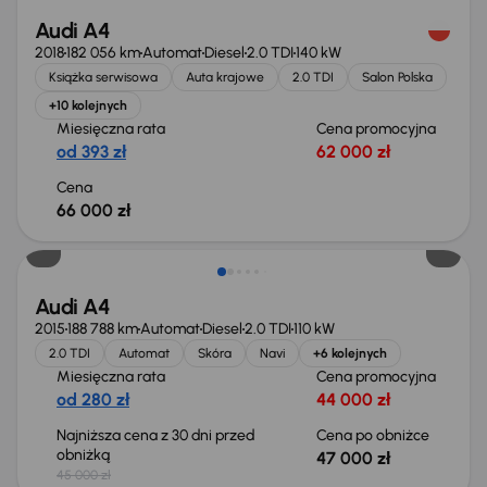
Audi A4
2018
182 056 km
Automat
Diesel
2.0 TDI
140 kW
Książka serwisowa
Auta krajowe
2.0 TDI
Salon Polska
+10 kolejnych
Miesięczna rata
Cena promocyjna
od 393 zł
62 000 zł
Cena
66 000 zł
Audi A4
2015
188 788 km
Automat
Diesel
2.0 TDI
110 kW
2.0 TDI
Automat
Skóra
Navi
+6 kolejnych
Miesięczna rata
Cena promocyjna
od 280 zł
44 000 zł
Najniższa cena z 30 dni przed
Cena po obniżce
obniżką
47 000 zł
45 000 zł
Możliwość odliczenia VAT