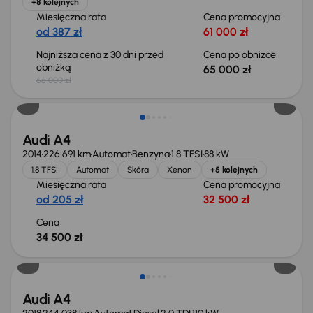
+8 kolejnych
Miesięczna rata
Cena promocyjna
od 387 zł
61 000 zł
Najniższa cena z 30 dni przed
Cena po obniżce
obniżką
65 000 zł
66 000 zł
Audi A4
2014
226 691 km
Automat
Benzyna
1.8 TFSI
88 kW
1.8 TFSI
Automat
Skóra
Xenon
+5 kolejnych
Miesięczna rata
Cena promocyjna
od 205 zł
32 500 zł
Cena
34 500 zł
Możliwość odliczenia VAT
Audi A4