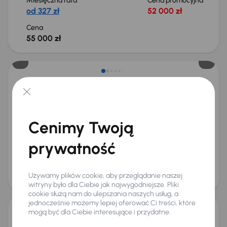
Miesięczna rata
Cena promocyjna
od 327 zł
52 000 zł
Cena
55 000 zł
Taniej o 1 500 zł
Audi A4
2016
157 452 km
Automat
Benzyna
1.4 TFSI
110 kW
Auta krajowe
1.4 TFSI
Salon Polska
Automat
Cenimy Twoją
+7 kolejnych
Miesięczna rata
Cena promocyjna
prywatność
od 405 zł
64 000 zł
Najniższa cena z 30 dni przed
Cena po obniżce
obniżką
68 000 zł
Używamy plików cookie, aby przeglądanie naszej
69 500 zł
Możliwość odliczenia VAT
witryny było dla Ciebie jak najwygodniejsze. Pliki
cookie służą nam do ulepszania naszych usług, a
jednocześnie możemy lepiej oferować Ci treści, które
mogą być dla Ciebie interesujące i przydatne.
Audi A4 35 TDI