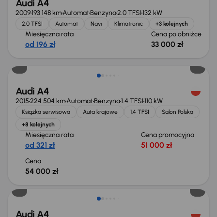
Audi A4
2009
193 148 km
Automat
Benzyna
2.0 TFSI
132 kW
2.0 TFSI
Automat
Navi
Klimatronic
+3 kolejnych
Miesięczna rata
Cena po obniżce
od 196 zł
33 000 zł
Audi A4
2015
224 504 km
Automat
Benzyna
1.4 TFSI
110 kW
Książka serwisowa
Auta krajowe
1.4 TFSI
Salon Polska
+8 kolejnych
Miesięczna rata
Cena promocyjna
od 321 zł
51 000 zł
Cena
54 000 zł
Audi A4