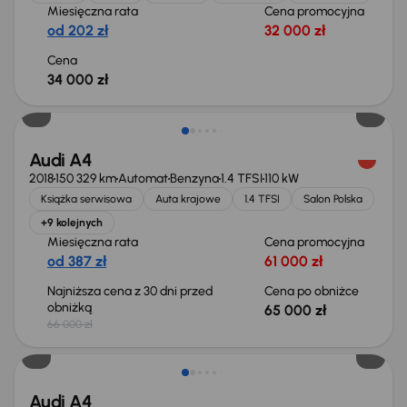
Miesięczna rata
Cena promocyjna
od 202 zł
32 000 zł
Cena
34 000 zł
Taniej o 1 000 zł
Audi A4
2018
150 329 km
Automat
Benzyna
1.4 TFSI
110 kW
Książka serwisowa
Auta krajowe
1.4 TFSI
Salon Polska
+9 kolejnych
Miesięczna rata
Cena promocyjna
od 387 zł
61 000 zł
Najniższa cena z 30 dni przed
Cena po obniżce
obniżką
65 000 zł
66 000 zł
Audi A4