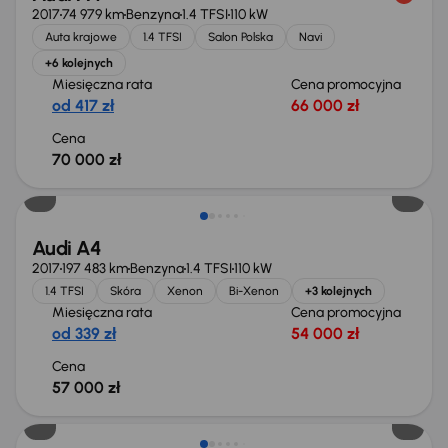
2017
74 979 km
Benzyna
1.4 TFSI
110 kW
Auta krajowe
1.4 TFSI
Salon Polska
Navi
+6 kolejnych
Miesięczna rata
Cena promocyjna
od 417 zł
66 000 zł
Cena
70 000 zł
Audi A4
2017
197 483 km
Benzyna
1.4 TFSI
110 kW
1.4 TFSI
Skóra
Xenon
Bi-Xenon
+3 kolejnych
Miesięczna rata
Cena promocyjna
od 339 zł
54 000 zł
Cena
57 000 zł
Taniej o 1 500 zł