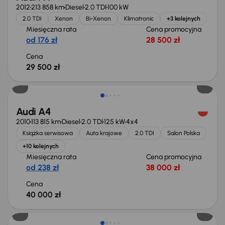
2012
213 858 km
Diesel
2.0 TDI
100 kW
2.0 TDI
Xenon
Bi-Xenon
Klimatronic
+3 kolejnych
Miesięczna rata
Cena promocyjna
od 176 zł
28 500 zł
Cena
29 500 zł
Audi A4
2010
113 815 km
Diesel
2.0 TDI
125 kW
4x4
Książka serwisowa
Auta krajowe
2.0 TDI
Salon Polska
+10 kolejnych
Miesięczna rata
Cena promocyjna
od 238 zł
38 000 zł
Cena
40 000 zł