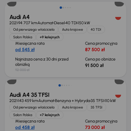
Audi A4
2021
94 707 km
Automat
Diesel
40 TDI
150 kW
Od pierwszego właściciela
Auta krajowe
40 TDI
Salon Polska
+9 kolejnych
Miesięczna rata
Cena promocyjna
od 545 zł
87 500 zł
Najniższa cena z 30 dni przed
Cena po obniżce
obniżką
91 500 zł
92 000 zł
Taniej o 3 000 zł
Audi A4 35 TFSI
2021
143 459 km
Automat
Benzyna + Hybryda
35 TFSI
110 kW
Od pierwszego właściciela
Auta krajowe
35 TFSI
Salon Polska
+7 kolejnych
Miesięczna rata
Cena promocyjna
od 458 zł
73 000 zł