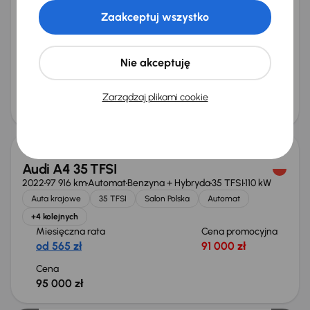
2022
109 067 km
Automat
Diesel + Hybryda
35 TDI
120 kW
Zaakceptuj wszystko
Od pierwszego właściciela
Książka serwisowa
Auta krajowe
35 TDI
+9 kolejnych
Miesięczna rata
Cena promocyjna
Nie akceptuję
od 536 zł
86 000 zł
Cena
Zarządzaj plikami cookie
90 000 zł
Audi A4 35 TFSI
2022
97 916 km
Automat
Benzyna + Hybryda
35 TFSI
110 kW
Auta krajowe
35 TFSI
Salon Polska
Automat
+4 kolejnych
Miesięczna rata
Cena promocyjna
od 565 zł
91 000 zł
Cena
95 000 zł