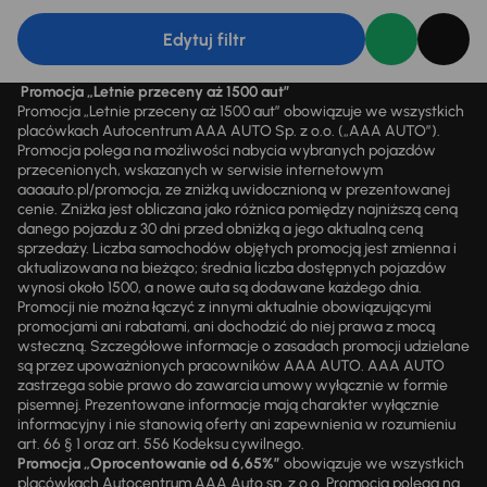
Edytuj filtr
Promocja „Letnie przeceny aż 1500 aut”
Promocja „Letnie przeceny aż 1500 aut” obowiązuje we wszystkich
placówkach Autocentrum AAA AUTO Sp. z o.o. („AAA AUTO”).
Promocja polega na możliwości nabycia wybranych pojazdów
przecenionych, wskazanych w serwisie internetowym
aaaauto.pl/promocja, ze zniżką uwidocznioną w prezentowanej
cenie. Zniżka jest obliczana jako różnica pomiędzy najniższą ceną
danego pojazdu z 30 dni przed obniżką a jego aktualną ceną
sprzedaży. Liczba samochodów objętych promocją jest zmienna i
aktualizowana na bieżąco; średnia liczba dostępnych pojazdów
wynosi około 1500, a nowe auta są dodawane każdego dnia.
Promocji nie można łączyć z innymi aktualnie obowiązującymi
promocjami ani rabatami, ani dochodzić do niej prawa z mocą
wsteczną. Szczegółowe informacje o zasadach promocji udzielane
są przez upoważnionych pracowników AAA AUTO. AAA AUTO
zastrzega sobie prawo do zawarcia umowy wyłącznie w formie
pisemnej. Prezentowane informacje mają charakter wyłącznie
informacyjny i nie stanowią oferty ani zapewnienia w rozumieniu
art. 66 § 1 oraz art. 556 Kodeksu cywilnego.
Promocja „Oprocentowanie od 6,65%”
obowiązuje we wszystkich
placówkach Autocentrum AAA Auto sp. z o.o. Promocja polega na