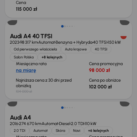
Cena
115 000 zł
Taniej o 2 000 zł
Audi A4 40 TFSI
2023
98 317 km
Automat
Benzyna + Hybryda
40 TFSI
150 kW
Od pierwszego właściciela
Auta krajowe
40 TFSI
Salon Polska
+8 kolejnych
Miesięczna rata
Cena promocyjna
na miarę
98 000 zł
Najniższa cena z 30 dni przed
Cena po obniżce
obniżką
102 000 zł
104 000 zł
Audi A4
2016
274 670 km
Automat
Diesel
2.0 TDI
110 kW
2.0 TDI
Automat
Skóra
Navi
+6 kolejnych