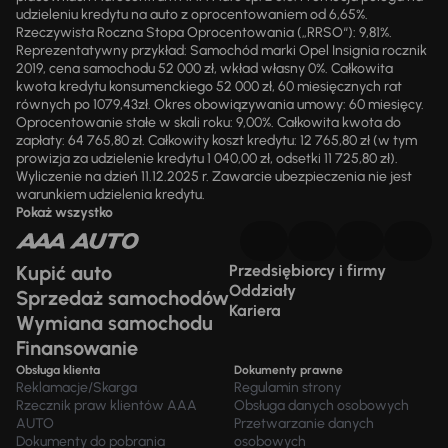
udzieleniu kredytu na auto z oprocentowaniem od 6,65%.
Rzeczywista Roczna Stopa Oprocentowania („RRSO“): 9,81%.
Reprezentatywny przykład: Samochód marki Opel Insignia rocznik
2019, cena samochodu 52 000 zł, wkład własny 0%. Całkowita
kwota kredytu konsumenckiego 52 000 zł, 60 miesięcznych rat
równych po 1079,43zł. Okres obowiązywania umowy: 60 miesięcy.
Oprocentowanie stałe w skali roku: 9,00%. Całkowita kwota do
zapłaty: 64 765,80 zł. Całkowity koszt kredytu: 12 765,80 zł (w tym
prowizja za udzielenie kredytu 1 040,00 zł, odsetki 11 725,80 zł).
Wyliczenie na dzień 11.12.2025 r. Zawarcie ubezpieczenia nie jest
warunkiem udzielenia kredytu.
Pokaż wszystko
Kupić auto
Przedsiębiorcy i firmy
Oddziały
Sprzedaż samochodów
Kariera
Wymiana samochodu
Finansowanie
Obsługa klienta
Dokumenty prawne
Reklamacje/Skarga
Regulamin strony
Rzecznik praw klientów AAA
Obsługa danych osobowych
AUTO
Przetwarzanie danych
Dokumenty do pobrania
osobowych