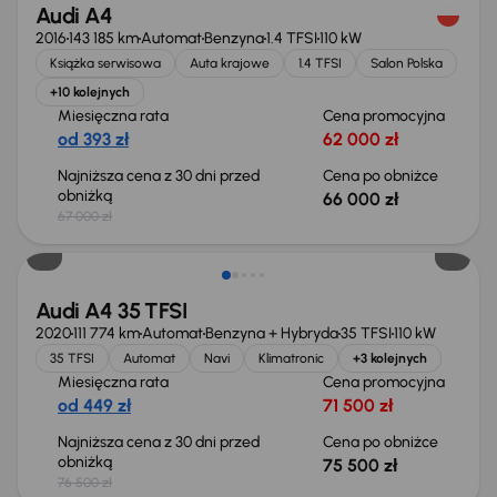
Audi A4
2016
143 185 km
Automat
Benzyna
1.4 TFSI
110 kW
Książka serwisowa
Auta krajowe
1.4 TFSI
Salon Polska
+10 kolejnych
Miesięczna rata
Cena promocyjna
od 393 zł
62 000 zł
Najniższa cena z 30 dni przed
Cena po obniżce
obniżką
66 000 zł
67 000 zł
Taniej o 1 000 zł
Audi A4 35 TFSI
2020
111 774 km
Automat
Benzyna + Hybryda
35 TFSI
110 kW
35 TFSI
Automat
Navi
Klimatronic
+3 kolejnych
Miesięczna rata
Cena promocyjna
od 449 zł
71 500 zł
Najniższa cena z 30 dni przed
Cena po obniżce
obniżką
75 500 zł
76 500 zł
Taniej o 1 000 zł