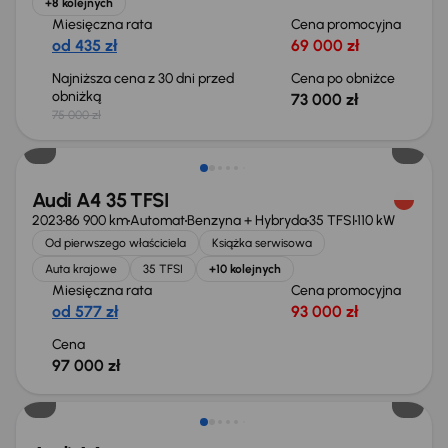
+8 kolejnych
Miesięczna rata
Cena promocyjna
od 435 zł
69 000 zł
Najniższa cena z 30 dni przed
Cena po obniżce
obniżką
73 000 zł
75 000 zł
Możliwość odliczenia VAT
Audi A4 35 TFSI
2023
86 900 km
Automat
Benzyna + Hybryda
35 TFSI
110 kW
Od pierwszego właściciela
Książka serwisowa
Auta krajowe
35 TFSI
+10 kolejnych
Miesięczna rata
Cena promocyjna
od 577 zł
93 000 zł
Cena
97 000 zł
Taniej o 1 000 zł