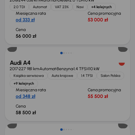
2018
244 038 km
Automat
Diesel
2.0 TDI
110 kW
2.0 TDI
Automat
VAT 23%
Navi
+4 kolejnych
Miesięczna rata
Cena promocyjna
od 333 zł
53 000 zł
Cena
56 000 zł
Świeżo skupione
Audi A4
2017
227 981 km
Automat
Benzyna
1.4 TFSI
110 kW
Książka serwisowa
Auta krajowe
1.4 TFSI
Salon Polska
+9 kolejnych
Miesięczna rata
Cena promocyjna
od 348 zł
55 500 zł
Cena
58 500 zł
Taniej o 1 000 zł