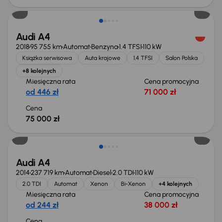
Audi A4
2018
95 755 km
Automat
Benzyna
1.4 TFSI
110 kW
Książka serwisowa
Auta krajowe
1.4 TFSI
Salon Polska
+8 kolejnych
Miesięczna rata
Cena promocyjna
od 446 zł
71 000 zł
Cena
75 000 zł
Audi A4
2014
237 719 km
Automat
Diesel
2.0 TDI
110 kW
2.0 TDI
Automat
Xenon
Bi-Xenon
+4 kolejnych
Miesięczna rata
Cena promocyjna
od 244 zł
38 000 zł
Cena