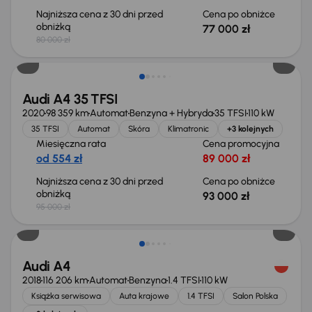
Najniższa cena z 30 dni przed
Cena po obniżce
obniżką
77 000 zł
80 000 zł
Taniej o 2 000 zł
Audi A4 35 TFSI
2020
98 359 km
Automat
Benzyna + Hybryda
35 TFSI
110 kW
35 TFSI
Automat
Skóra
Klimatronic
+3 kolejnych
Miesięczna rata
Cena promocyjna
od 554 zł
89 000 zł
Najniższa cena z 30 dni przed
Cena po obniżce
obniżką
93 000 zł
95 000 zł
Taniej o 2 000 zł
Audi A4
2018
116 206 km
Automat
Benzyna
1.4 TFSI
110 kW
Książka serwisowa
Auta krajowe
1.4 TFSI
Salon Polska