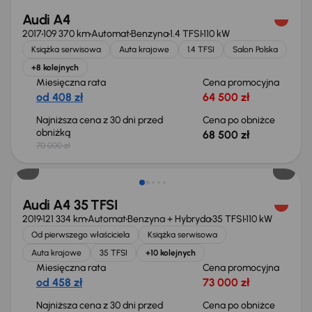
Audi A4
2017
109 370 km
Automat
Benzyna
1.4 TFSI
110 kW
Książka serwisowa
Auta krajowe
1.4 TFSI
Salon Polska
+8 kolejnych
Miesięczna rata
Cena promocyjna
od 408 zł
64 500 zł
Najniższa cena z 30 dni przed
Cena po obniżce
obniżką
68 500 zł
70 000 zł
Taniej o 1 000 zł
Audi A4 35 TFSI
2019
121 334 km
Automat
Benzyna + Hybryda
35 TFSI
110 kW
Od pierwszego właściciela
Książka serwisowa
Auta krajowe
35 TFSI
+10 kolejnych
Miesięczna rata
Cena promocyjna
od 458 zł
73 000 zł
Najniższa cena z 30 dni przed
Cena po obniżce