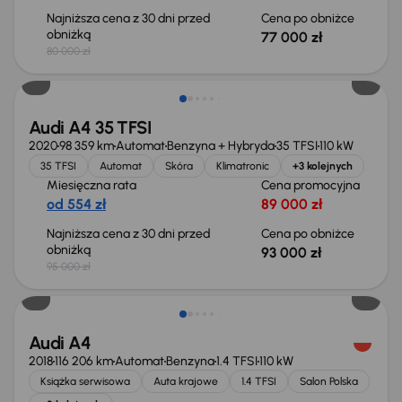
Najniższa cena z 30 dni przed
Cena po obniżce
obniżką
77 000 zł
80 000 zł
Taniej o 2 000 zł
Audi A4 35 TFSI
2020
98 359 km
Automat
Benzyna + Hybryda
35 TFSI
110 kW
35 TFSI
Automat
Skóra
Klimatronic
+3 kolejnych
Miesięczna rata
Cena promocyjna
od 554 zł
89 000 zł
Najniższa cena z 30 dni przed
Cena po obniżce
obniżką
93 000 zł
95 000 zł
Taniej o 2 000 zł
Audi A4
2018
116 206 km
Automat
Benzyna
1.4 TFSI
110 kW
Książka serwisowa
Auta krajowe
1.4 TFSI
Salon Polska