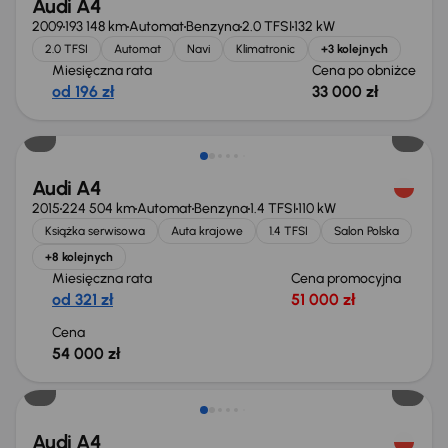
Audi A4
2009
193 148 km
Automat
Benzyna
2.0 TFSI
132 kW
2.0 TFSI
Automat
Navi
Klimatronic
+3 kolejnych
Miesięczna rata
Cena po obniżce
od 196 zł
33 000 zł
Audi A4
2015
224 504 km
Automat
Benzyna
1.4 TFSI
110 kW
Książka serwisowa
Auta krajowe
1.4 TFSI
Salon Polska
+8 kolejnych
Miesięczna rata
Cena promocyjna
od 321 zł
51 000 zł
Cena
54 000 zł
Audi A4