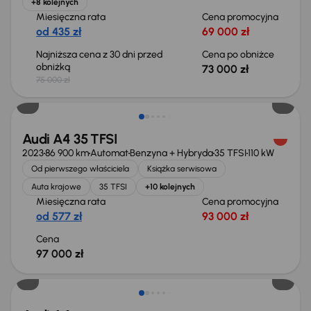
+8 kolejnych
Miesięczna rata
Cena promocyjna
od 435 zł
69 000 zł
Najniższa cena z 30 dni przed
Cena po obniżce
obniżką
73 000 zł
75 000 zł
Możliwość odliczenia VAT
Audi A4 35 TFSI
2023
86 900 km
Automat
Benzyna + Hybryda
35 TFSI
110 kW
Od pierwszego właściciela
Książka serwisowa
Auta krajowe
35 TFSI
+10 kolejnych
Miesięczna rata
Cena promocyjna
od 577 zł
93 000 zł
Cena
97 000 zł
Taniej o 1 000 zł