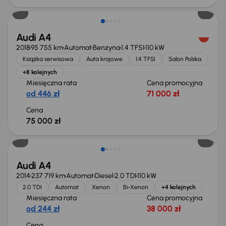
Audi A4
2018
95 755 km
Automat
Benzyna
1.4 TFSI
110 kW
Książka serwisowa
Auta krajowe
1.4 TFSI
Salon Polska
+8 kolejnych
Miesięczna rata
Cena promocyjna
od 446 zł
71 000 zł
Cena
75 000 zł
Audi A4
2014
237 719 km
Automat
Diesel
2.0 TDI
110 kW
2.0 TDI
Automat
Xenon
Bi-Xenon
+4 kolejnych
Miesięczna rata
Cena promocyjna
od 244 zł
38 000 zł
Cena