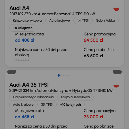
Audi A4
2017
109 370 km
Automat
Benzyna
1.4 TFSI
110 kW
Książka serwisowa
Auta krajowe
1.4 TFSI
Salon Polska
+8 kolejnych
Miesięczna rata
Cena promocyjna
od 408 zł
64 500 zł
Najniższa cena z 30 dni przed
Cena po obniżce
obniżką
68 500 zł
70 000 zł
Taniej o 1 000 zł
Audi A4 35 TFSI
2019
121 334 km
Automat
Benzyna + Hybryda
35 TFSI
110 kW
Od pierwszego właściciela
Książka serwisowa
Auta krajowe
35 TFSI
+10 kolejnych
Miesięczna rata
Cena promocyjna
od 458 zł
73 000 zł
Najniższa cena z 30 dni przed
Cena po obniżce