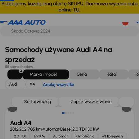
Audi
A4
Anuluj wszystko
Przebijemy każdą inną ofertę SKUPU. Darmowa wycena auta
online
TU
.
Samochody używane Audi A4 na
sprzedaż
55 samochodów
2
Marka i model
Cena
Rata
R
Audi
A4
Anuluj wszystko
Sortuj według
Zapisz wyszukiwanie
Audi A4
2012
202 705 km
Automat
Diesel
2.0 TDI
130 kW
2.0 TDI
177 KM
Automat
Klimatronic
+3 kolejnych