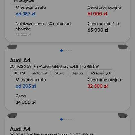
+8 kolejnych
Miesięczna rata
Cena promocyjna
od 387 zł
61 000 zł
Najniższa cena z 30 dni przed
Cena po obniżce
obniżką
65 000 zł
66 000 zł
Audi A4
2014
226 691 km
Automat
Benzyna
1.8 TFSI
88 kW
1.8 TFSI
Automat
Skóra
Xenon
+5 kolejnych
Miesięczna rata
Cena promocyjna
od 205 zł
32 500 zł
Cena
34 500 zł
Możliwość odliczenia VAT
Audi A4