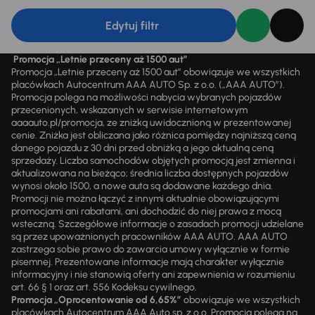
Edytuj filtr
Promocja „Letnie przeceny aż 1500 aut”
Promocja „Letnie przeceny aż 1500 aut” obowiązuje we wszystkich
placówkach Autocentrum AAA AUTO Sp. z o.o. („AAA AUTO”).
Promocja polega na możliwości nabycia wybranych pojazdów
przecenionych, wskazanych w serwisie internetowym
aaaauto.pl/promocja, ze zniżką uwidocznioną w prezentowanej
cenie. Zniżka jest obliczana jako różnica pomiędzy najniższą ceną
danego pojazdu z 30 dni przed obniżką a jego aktualną ceną
sprzedaży. Liczba samochodów objętych promocją jest zmienna i
aktualizowana na bieżąco; średnia liczba dostępnych pojazdów
wynosi około 1500, a nowe auta są dodawane każdego dnia.
Promocji nie można łączyć z innymi aktualnie obowiązującymi
promocjami ani rabatami, ani dochodzić do niej prawa z mocą
wsteczną. Szczegółowe informacje o zasadach promocji udzielane
są przez upoważnionych pracowników AAA AUTO. AAA AUTO
zastrzega sobie prawo do zawarcia umowy wyłącznie w formie
pisemnej. Prezentowane informacje mają charakter wyłącznie
informacyjny i nie stanowią oferty ani zapewnienia w rozumieniu
art. 66 § 1 oraz art. 556 Kodeksu cywilnego.
Promocja „Oprocentowanie od 6,65%”
obowiązuje we wszystkich
placówkach Autocentrum AAA Auto sp. z o.o. Promocja polega na