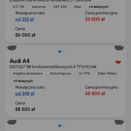
2018
244 038 km
Automat
Diesel
2.0 TDI
110 kW
2.0 TDI
Automat
VAT 23%
Navi
+4 kolejnych
Miesięczna rata
Cena promocyjna
od 333 zł
53 000 zł
Cena
56 000 zł
Świeżo skupione
Audi A4
2017
227 981 km
Automat
Benzyna
1.4 TFSI
110 kW
Książka serwisowa
Auta krajowe
1.4 TFSI
Salon Polska
+9 kolejnych
Miesięczna rata
Cena promocyjna
od 348 zł
55 500 zł
Cena
58 500 zł
Taniej o 1 000 zł