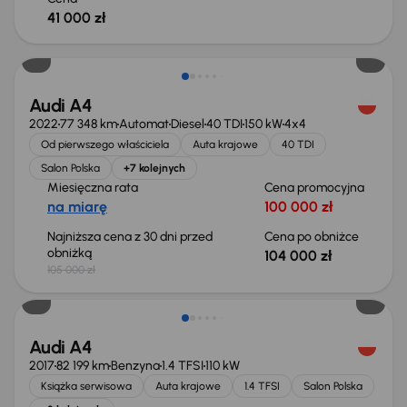
41 000 zł
Taniej o 1 000 zł
Audi A4
2022
77 348 km
Automat
Diesel
40 TDI
150 kW
4x4
Od pierwszego właściciela
Auta krajowe
40 TDI
Salon Polska
+7 kolejnych
Miesięczna rata
Cena promocyjna
na miarę
100 000 zł
Najniższa cena z 30 dni przed
Cena po obniżce
obniżką
104 000 zł
105 000 zł
Taniej o 1 000 zł
Audi A4
2017
82 199 km
Benzyna
1.4 TFSI
110 kW
Książka serwisowa
Auta krajowe
1.4 TFSI
Salon Polska