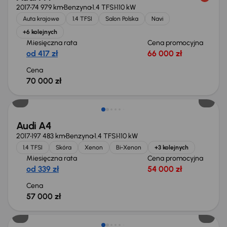
2017
74 979 km
Benzyna
1.4 TFSI
110 kW
Auta krajowe
1.4 TFSI
Salon Polska
Navi
+6 kolejnych
Miesięczna rata
Cena promocyjna
od 417 zł
66 000 zł
Cena
70 000 zł
Audi A4
2017
197 483 km
Benzyna
1.4 TFSI
110 kW
1.4 TFSI
Skóra
Xenon
Bi-Xenon
+3 kolejnych
Miesięczna rata
Cena promocyjna
od 339 zł
54 000 zł
Cena
57 000 zł
Taniej o 1 500 zł