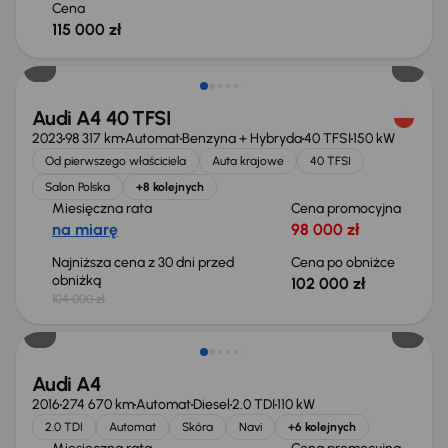
Cena
115 000 zł
Taniej o 2 000 zł
Audi A4 40 TFSI
2023
98 317 km
Automat
Benzyna + Hybryda
40 TFSI
150 kW
Od pierwszego właściciela
Auta krajowe
40 TFSI
Salon Polska
+8 kolejnych
Miesięczna rata
Cena promocyjna
na miarę
98 000 zł
Najniższa cena z 30 dni przed
Cena po obniżce
obniżką
102 000 zł
104 000 zł
Audi A4
2016
274 670 km
Automat
Diesel
2.0 TDI
110 kW
2.0 TDI
Automat
Skóra
Navi
+6 kolejnych