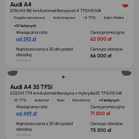
Audi A4
2016
143 185 km
Automat
Benzyna
1.4 TFSI
110 kW
Książka serwisowa
Auta krajowe
1.4 TFSI
Salon Polska
+10 kolejnych
Miesięczna rata
Cena promocyjna
od 393 zł
62 000 zł
Najniższa cena z 30 dni przed
Cena po obniżce
obniżką
66 000 zł
67 000 zł
Taniej o 1 000 zł
Audi A4 35 TFSI
2020
111 774 km
Automat
Benzyna + Hybryda
35 TFSI
110 kW
35 TFSI
Automat
Navi
Klimatronic
+3 kolejnych
Miesięczna rata
Cena promocyjna
od 449 zł
71 500 zł
Najniższa cena z 30 dni przed
Cena po obniżce
obniżką
75 500 zł
76 500 zł
Taniej o 1 000 zł