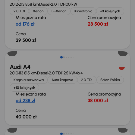
2012
213 858 km
Diesel
2.0 TDI
100 kW
2.0 TDI
Xenon
Bi-Xenon
Klimatronic
+3 kolejnych
Miesięczna rata
Cena promocyjna
od 176 zł
28 500 zł
Cena
29 500 zł
Audi A4
2010
113 815 km
Diesel
2.0 TDI
125 kW
4x4
Książka serwisowa
Auta krajowe
2.0 TDI
Salon Polska
+10 kolejnych
Miesięczna rata
Cena promocyjna
od 238 zł
38 000 zł
Cena
40 000 zł