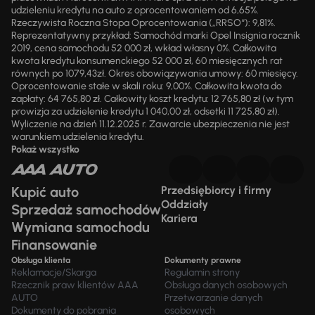
udzieleniu kredytu na auto z oprocentowaniem od 6,65%.
Rzeczywista Roczna Stopa Oprocentowania („RRSO“): 9,81%.
Reprezentatywny przykład: Samochód marki Opel Insignia rocznik
2019, cena samochodu 52 000 zł, wkład własny 0%. Całkowita
kwota kredytu konsumenckiego 52 000 zł, 60 miesięcznych rat
równych po 1079,43zł. Okres obowiązywania umowy: 60 miesięcy.
Oprocentowanie stałe w skali roku: 9,00%. Całkowita kwota do
zapłaty: 64 765,80 zł. Całkowity koszt kredytu: 12 765,80 zł (w tym
prowizja za udzielenie kredytu 1 040,00 zł, odsetki 11 725,80 zł).
Wyliczenie na dzień 11.12.2025 r. Zawarcie ubezpieczenia nie jest
warunkiem udzielenia kredytu.
Pokaż wszystko
Kupić auto
Przedsiębiorcy i firmy
Oddziały
Sprzedaż samochodów
Kariera
Wymiana samochodu
Finansowanie
Obsługa klienta
Dokumenty prawne
Reklamacje/Skarga
Regulamin strony
Rzecznik praw klientów AAA
Obsługa danych osobowych
AUTO
Przetwarzanie danych
Dokumenty do pobrania
osobowych