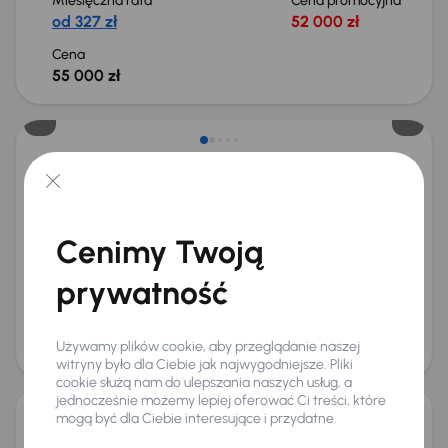
Miesięczna rata
Cena promocyjna
od 327 zł
52 000 zł
Cena
55 000 zł
Taniej o 1 500 zł
Audi A4
2016
157 452 km
Automat
Benzyna
1.4 TFSI
110 kW
Auta krajowe
1.4 TFSI
Salon Polska
Automat
Cenimy Twoją
+7 kolejnych
Miesięczna rata
Cena promocyjna
prywatność
od 405 zł
64 000 zł
Najniższa cena z 30 dni przed
Cena po obniżce
obniżką
68 000 zł
Używamy plików cookie, aby przeglądanie naszej
69 500 zł
Możliwość odliczenia VAT
witryny było dla Ciebie jak najwygodniejsze. Pliki
cookie służą nam do ulepszania naszych usług, a
jednocześnie możemy lepiej oferować Ci treści, które
mogą być dla Ciebie interesujące i przydatne.
Audi A4 35 TDI