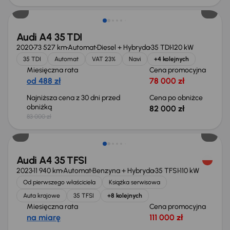
Audi A4 35 TDI
2020
73 527 km
Automat
Diesel + Hybryda
35 TDI
120 kW
35 TDI
Automat
VAT 23%
Navi
+4 kolejnych
Miesięczna rata
Cena promocyjna
od 488 zł
78 000 zł
Najniższa cena z 30 dni przed
Cena po obniżce
obniżką
82 000 zł
83 000 zł
Audi A4 35 TFSI
2023
11 940 km
Automat
Benzyna + Hybryda
35 TFSI
110 kW
Od pierwszego właściciela
Książka serwisowa
Auta krajowe
35 TFSI
+8 kolejnych
Miesięczna rata
Cena promocyjna
na miarę
111 000 zł