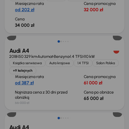
Miesięczna rata
Cena promocyjna
od 202 zł
32 000 zł
Cena
34 000 zł
Taniej o 1 000 zł
Audi A4
2018
150 329 km
Automat
Benzyna
1.4 TFSI
110 kW
Książka serwisowa
Auta krajowe
1.4 TFSI
Salon Polska
+9 kolejnych
Miesięczna rata
Cena promocyjna
od 387 zł
61 000 zł
Najniższa cena z 30 dni przed
Cena po obniżce
obniżką
65 000 zł
66 000 zł
Audi A4