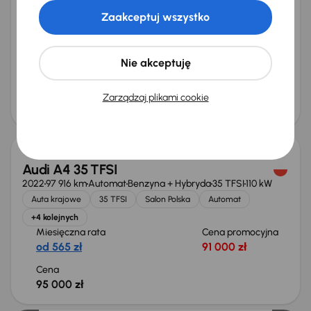
2022
109 067 km
Automat
Diesel + Hybryda
35 TDI
120 kW
Zaakceptuj wszystko
Od pierwszego właściciela
Książka serwisowa
Auta krajowe
35 TDI
+9 kolejnych
Miesięczna rata
Cena promocyjna
Nie akceptuję
od 536 zł
86 000 zł
Cena
Zarządzaj plikami cookie
90 000 zł
Audi A4 35 TFSI
2022
97 916 km
Automat
Benzyna + Hybryda
35 TFSI
110 kW
Auta krajowe
35 TFSI
Salon Polska
Automat
+4 kolejnych
Miesięczna rata
Cena promocyjna
od 565 zł
91 000 zł
Cena
95 000 zł