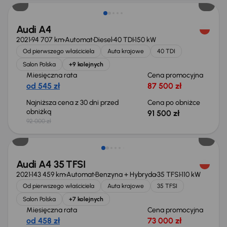
Audi A4
2021
94 707 km
Automat
Diesel
40 TDI
150 kW
Od pierwszego właściciela
Auta krajowe
40 TDI
Salon Polska
+9 kolejnych
Miesięczna rata
Cena promocyjna
od 545 zł
87 500 zł
Najniższa cena z 30 dni przed
Cena po obniżce
obniżką
91 500 zł
92 000 zł
Taniej o 3 000 zł
Audi A4 35 TFSI
2021
143 459 km
Automat
Benzyna + Hybryda
35 TFSI
110 kW
Od pierwszego właściciela
Auta krajowe
35 TFSI
Salon Polska
+7 kolejnych
Miesięczna rata
Cena promocyjna
od 458 zł
73 000 zł