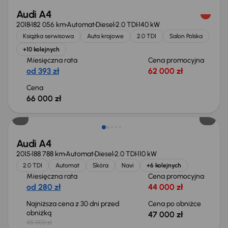
Audi A4
2018
182 056 km
Automat
Diesel
2.0 TDI
140 kW
Książka serwisowa
Auta krajowe
2.0 TDI
Salon Polska
+10 kolejnych
Miesięczna rata
Cena promocyjna
od 393 zł
62 000 zł
Cena
66 000 zł
Audi A4
2015
188 788 km
Automat
Diesel
2.0 TDI
110 kW
2.0 TDI
Automat
Skóra
Navi
+6 kolejnych
Miesięczna rata
Cena promocyjna
od 280 zł
44 000 zł
Najniższa cena z 30 dni przed
Cena po obniżce
obniżką
47 000 zł
45 000 zł
Możliwość odliczenia VAT