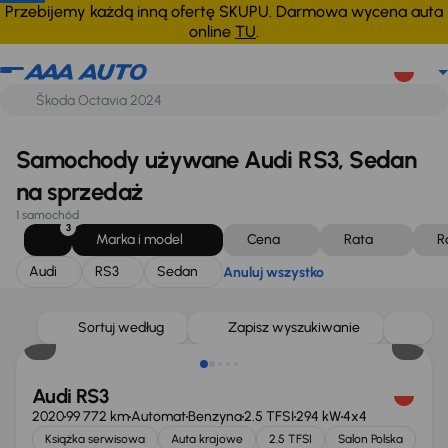
Audi
RS3
Sedan
Anuluj wszystko
Przebijemy każdą inną ofertę SKUPU. Darmowa wycena auta
online
TU
.
Samochody używane Audi RS3, Sedan
na sprzedaż
1 samochód
3
Marka i model
Cena
Rata
R
Audi
RS3
Sedan
Anuluj wszystko
Taniej o 4 000 zł
Sortuj według
Zapisz wyszukiwanie
Audi RS3
2020
99 772 km
Automat
Benzyna
2.5 TFSI
294 kW
4x4
Książka serwisowa
Auta krajowe
2.5 TFSI
Salon Polska