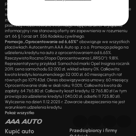
promocjami ani rabatami, ani dochodzić do niej prawa z mocą
wsteczną. Szczegółowe informacje o zasadach promocji udzielane
są przez upoważnionych pracowników AAA AUTO. AAA AUTO
zastrzega sobie prawo do zawarcia umowy wyłącznie w formie
pisemnej. Prezentowane informacje mają charakter wyłącznie
informacyjny i nie stanowią oferty ani zapewnienia w rozumieniu
art. 66 § 1 oraz art. 556 Kodeksu cywilnego.
Promocja „Oprocentowanie od 6,65%”
obowiązuje we wszystkich
placówkach Autocentrum AAA Auto sp. z o.o. Promocja polega na
udzieleniu kredytu na auto z oprocentowaniem od 6,65%.
Rzeczywista Roczna Stopa Oprocentowania („RRSO“): 9,81%.
Reprezentatywny przykład: Samochód marki Opel Insignia rocznik
2019, cena samochodu 52 000 zł, wkład własny 0%. Całkowita
kwota kredytu konsumenckiego 52 000 zł, 60 miesięcznych rat
równych po 1079,43zł. Okres obowiązywania umowy: 60 miesięcy.
Oprocentowanie stałe w skali roku: 9,00%. Całkowita kwota do
zapłaty: 64 765,80 zł. Całkowity koszt kredytu: 12 765,80 zł (w tym
prowizja za udzielenie kredytu 1 040,00 zł, odsetki 11 725,80 zł).
Wyliczenie na dzień 11.12.2025 r. Zawarcie ubezpieczenia nie jest
warunkiem udzielenia kredytu.
Pokaż wszystko
Kupić auto
Przedsiębiorcy i firmy