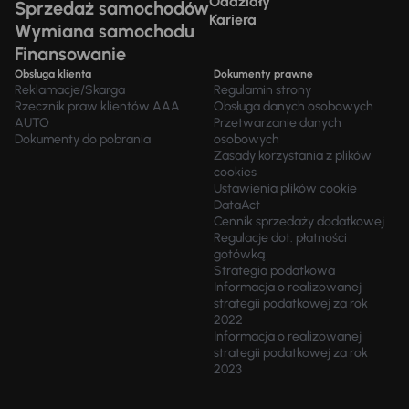
Oddziały
Sprzedaż samochodów
Kariera
Wymiana samochodu
Finansowanie
Obsługa klienta
Dokumenty prawne
Reklamacje/Skarga
Regulamin strony
Rzecznik praw klientów AAA
Obsługa danych osobowych
AUTO
Przetwarzanie danych
Dokumenty do pobrania
osobowych
Zasady korzystania z plików
cookies
Ustawienia plików cookie
DataAct
Cennik sprzedaży dodatkowej
Regulacje dot. płatności
gotówką
Strategia podatkowa
Informacja o realizowanej
strategii podatkowej za rok
2022
Informacja o realizowanej
strategii podatkowej za rok
2023