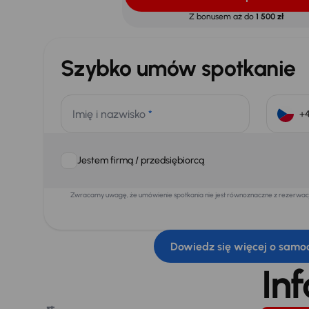
Z bonusem aż do
1 500 zł
Szybko umów spotkanie
Imię i nazwisko
*
Jestem firmą / przedsiębiorcą
Zwracamy uwagę, że umówienie spotkania nie jest równoznaczne z rezerwacją
Dowiedz się więcej o samo
In