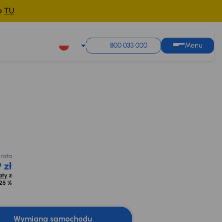
ne
TU
.
800 033 000
Menu
ta
ł
z
%
 rata
 zł
aty
z
25 %
Wymiana samochodu