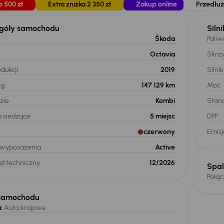
o 500 zł
Extra zniżka 2 350 zł
Zakup online
Przedłuż
góły samochodu
Silni
Škoda
Paliw
Octavia
Skrz
dukcji
2019
Silnik
eg
147 129 km
Moc
zie
Kombi
Stand
a siedzące
5
miejsc
DPF
czerwony
Emis
 wyposażenia
Active
ąd techniczny
12/2026
Spal
Połą
samochodu
:
Auta krajowe