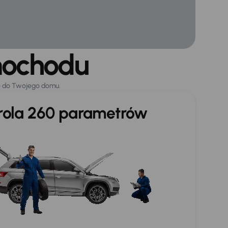
mochodu
o do Twojego domu.
trola 260 parametrów