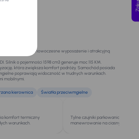
soki komfort jazdy, nowoczesne wyposażenie i atrakcyjną
TDI. Silnik o pojemności 1598 cm3 generuje moc 115 KM.
tyzację, która zwiększa komfort podróży. Samochód posiada
wmgielne poprawiają widoczność w trudnych warunkach.
mi mobilnymi.
rzana kierownica
Światła przeciwmgielne
ia komfort termiczny
Tylne czujniki parkowania ułatwiają
dych warunkach.
manewrowanie na ciasnych parkin