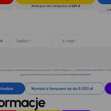
Atrakcyjne raty miesięczne od
229 zł
z 
Telefon
*
E-mail
*
+48
 ani zagwarantowaną dostępnością pojazdu. AURES Holdings a.s., z siedzibą Dopraváků 874/15, Či
zgodnie z zasadami ochrony i przetwarzania
danych osobowych
.
chodzie
Wymień z bonusem aż do 5 000 zł
formacje