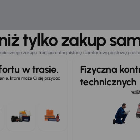
 niż tylko zakup sa
zpiecznego zakupu, transparentną historię i komfortową dostawę prost
ortu w trasie.
Fizyczna kon
ie, które może Ci się przydać
technicznych