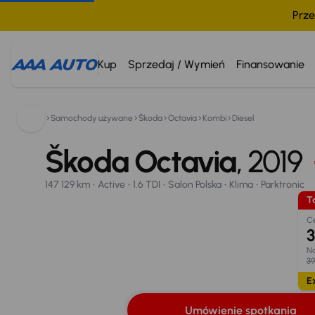
Prze
Kup
Sprzedaj / Wymień
Finansowanie
Samochody używane
Škoda
Octavia
Kombi
Diesel
Škoda Octavia
800 033 000
2019
147 129 km
Škoda Octavia
Active
1.6 TDI
Salon Polska
Klima
, 2019
Parktronic
Taniej o 500 zł
Umówienie spotkania
Oblicz ratę
Wymiana samo
147 129 km
Active
1.6 TDI
Salon Polska
Klima
Parktronic
Opr. od
Ta
8,25 %
20
C
3
Na
39
Ex
Umówienie spotkania