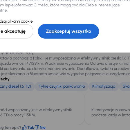
Więcej informacji
 lepiej oferować Ci treści, które mogą być dla Ciebie interesujące i
atne.
Zadzwoń za darmo
800 033 000
zaj plikami cookie
lety samochodu
ie akceptuję
Zaakceptuj wszystko
via Combi to przestronny i funkcjonalny samochód rodzinny. Oferuje wy
ny na dłuższe trasy.
tavia pochodzi z Polski i jest wyposażona w efektywny silnik diesla 1.6 
ojazdu wynosi 147129 km. W zakresie wyposażenia Octavia oferuje klima
niki parkowania, co ułatwia manewrowanie. Dodatkowo, światła przeci
 jest skórzana, a Bluetooth umożliwia wygodne połączenie z urządzenia
cechy
zny diesel 1.6 TDI
Tylne czujniki parkowania
Klimatyzacja
Skó
ód wyposażony jest w efektywny silnik
Klimatyzacja zapewn
1.6 TDI o mocy 115KM.
podczas jazdy w każ
ię ten opis?
Tak
Nie