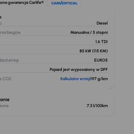
ona gwarancja Carlife®
k
o
Diesel
ynia biegów
Manualna
/ 5 stopni
1.6 TDI
85 kW
(115 KM)
ard emisji
EURO5
Pojazd jest wyposażony w DPF
je CO2
Kalkulator emisji
197 g/km
anie
czone
7.3 l/100km