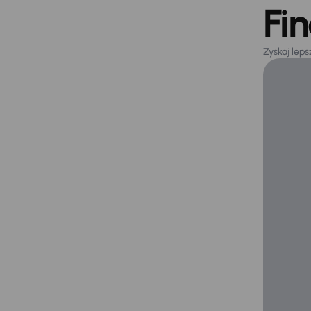
Fi
Zyskaj lep