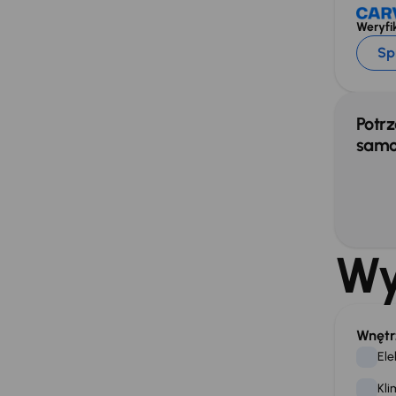
Weryfik
Sp
Potrz
samo
Wy
Wnętr
Ele
Kli