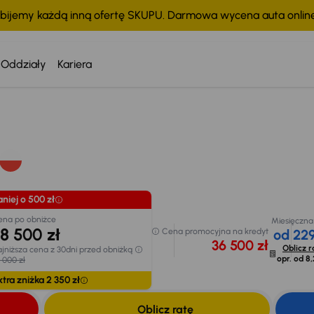
bijemy każdą inną ofertę SKUPU. Darmowa wycena auta onli
Oddziały
Kariera
Taniej o 500 zł
Cena po obniżce
Miesięczna ra
38 500 zł
Cena promocyjna na
od 229 z
kredyt
Najniższa cena z 30dni
36 500 zł
Oblicz raty
przed obniżką
chodu
opr. od
8,25 
39 000 zł
Extra zniżka 2 350 zł
niej o 500 zł
ena po obniżce
Miesięczna
8 500 zł
Cena promocyjna na kredyt
od 229
36 500 zł
Oblicz r
jniższa cena z 30dni przed obniżką
opr. od
8,
 000 zł
tra zniżka 2 350 zł
Oblicz ratę