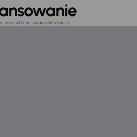
nansowanie
sze warunki finansowania niż v banku.