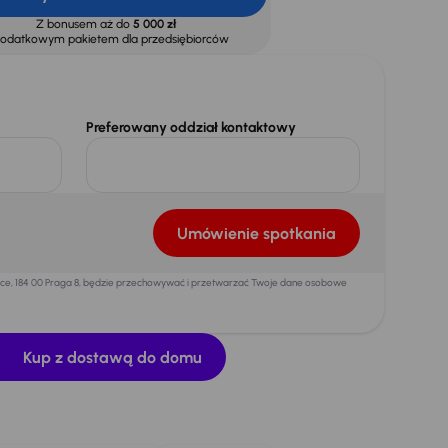
Z bonusem aż do
5 000 zł
dodatkowym pakietem dla przedsiębiorców
Preferowany oddział kontaktowy
Umówienie spotkania
mice, 184 00 Praga 8, będzie przechowywać i przetwarzać Twoje dane osobowe
Kup z dostawą do domu