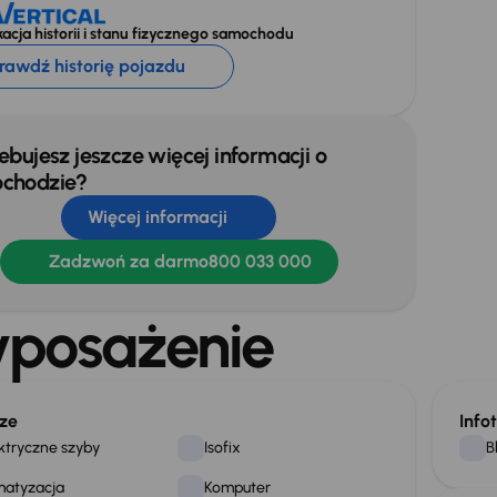
acja historii i stanu fizycznego samochodu
rawdź historię pojazdu
ebujesz jeszcze więcej informacji o
chodzie?
Więcej informacji
Zadzwoń za darmo
800 033 000
posażenie
ze
Info
ktryczne szyby
Isofix
B
matyzacja
Komputer