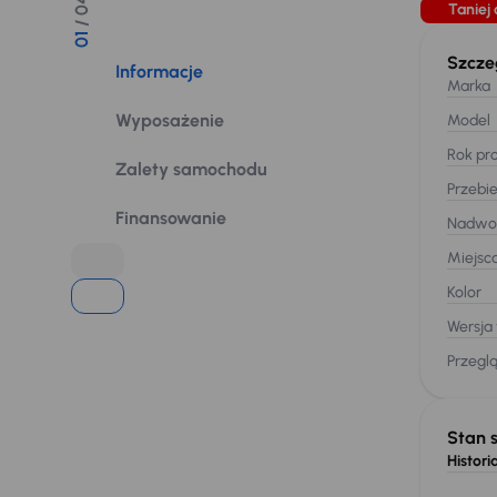
/ 04
Taniej 
01
Szcze
Informacje
Marka
Wyposażenie
Model
Rok pro
Zalety samochodu
Przebi
Finansowanie
Nadwo
Miejsc
Kolor
Wersja
Przegl
Stan 
Historia