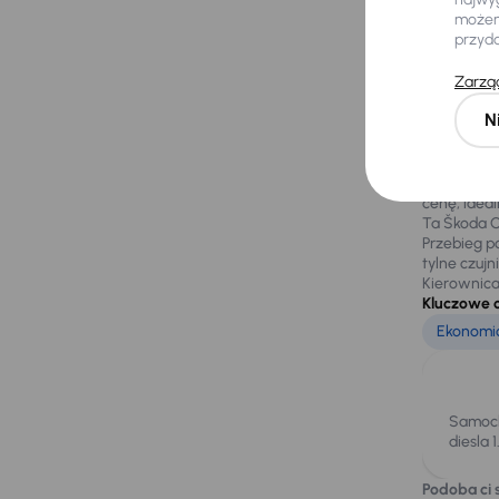
możemy
przyd
Zarząd
Za
N
Škoda Octa
cenę, ideal
Ta Škoda Oc
Przebieg p
tylne czuj
Kierownica
Kluczowe 
Ekonomic
Samoch
diesla 
Podoba ci s