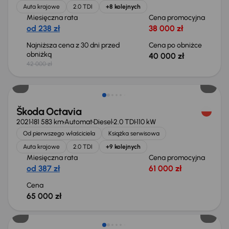
Auta krajowe
2.0 TDI
+8 kolejnych
Miesięczna rata
Cena promocyjna
od 238 zł
38 000 zł
Najniższa cena z 30 dni przed
Cena po obniżce
obniżką
40 000 zł
42 000 zł
Możliwość odliczenia VAT
Škoda Octavia
2021
181 583 km
Automat
Diesel
2.0 TDI
110 kW
Od pierwszego właściciela
Książka serwisowa
Auta krajowe
2.0 TDI
+9 kolejnych
Miesięczna rata
Cena promocyjna
od 387 zł
61 000 zł
Cena
65 000 zł
Świeżo skupione