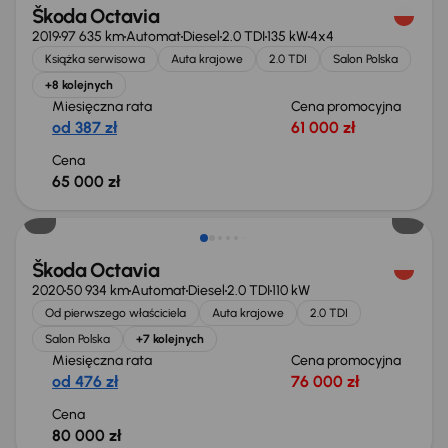
Škoda Octavia
2019
97 635 km
Automat
Diesel
2.0 TDI
135 kW
4x4
Książka serwisowa
Auta krajowe
2.0 TDI
Salon Polska
+8 kolejnych
Miesięczna rata
Cena promocyjna
od 387 zł
61 000 zł
Cena
65 000 zł
Możliwość odliczenia VAT
Škoda Octavia
2020
50 934 km
Automat
Diesel
2.0 TDI
110 kW
Od pierwszego właściciela
Auta krajowe
2.0 TDI
Salon Polska
+7 kolejnych
Miesięczna rata
Cena promocyjna
od 476 zł
76 000 zł
Cena
80 000 zł
Możliwość odliczenia VAT