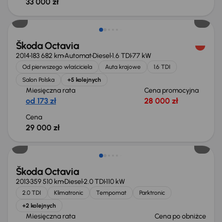
33 000 zł
Škoda Octavia
2014
183 682 km
Automat
Diesel
1.6 TDI
77 kW
Od pierwszego właściciela
Auta krajowe
1.6 TDI
Salon Polska
+5 kolejnych
Miesięczna rata
Cena promocyjna
od 173 zł
28 000 zł
Cena
29 000 zł
Taniej o 500 zł
Škoda Octavia
2013
359 510 km
Diesel
2.0 TDI
110 kW
2.0 TDI
Klimatronic
Tempomat
Parktronic
+2 kolejnych
Miesięczna rata
Cena po obniżce