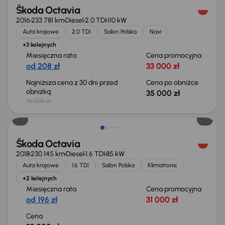
Škoda Octavia
2016
233 781 km
Diesel
2.0 TDI
110 kW
Auta krajowe
2.0 TDI
Salon Polska
Navi
+3 kolejnych
Miesięczna rata
Cena promocyjna
od 208 zł
33 000 zł
Najniższa cena z 30 dni przed
Cena po obniżce
obniżką
35 000 zł
36 000 zł
Škoda Octavia
2018
230 145 km
Diesel
1.6 TDI
85 kW
Auta krajowe
1.6 TDI
Salon Polska
Klimatronic
+2 kolejnych
Miesięczna rata
Cena promocyjna
od 196 zł
31 000 zł
Cena