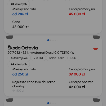
+8 kolejnych
Miesięczna rata
Cena promocyjna
od 286 zł
45 000 zł
Cena
48 000 zł
Taniej o 2 500 zł
Škoda Octavia
2017
232 432 km
Automat
Diesel
2.0 TDI
110 kW
Auta krajowe
2.0 TDI
Salon Polska
DSG
+4 kolejnych
Miesięczna rata
Cena promocyjna
od 250 zł
39 000 zł
Najniższa cena z 30 dni przed
Cena po obniżce
obniżką
42 000 zł
44 500 zł
Świeżo skupione