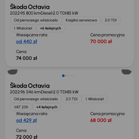
Škoda Octavia
2022
95 800 km
Diesel
2.0 TDI
85 kW
Od pierwszego właściciela
Książka serwisowa
2.0 TDI
1. Właściciel
+6 kolejnych
Miesięczna rata
Cena promocyjna
od 440 zł
70 000 zł
Cena
74 000 zł
Możliwość odliczenia VAT
Škoda Octavia
2022
96 546 km
Diesel
2.0 TDI
85 kW
Od pierwszego właściciela
2.0 TDI
1. Właściciel
VAT 23%
+4 kolejnych
Miesięczna rata
Cena promocyjna
od 429 zł
68 000 zł
Cena
72 000 zł