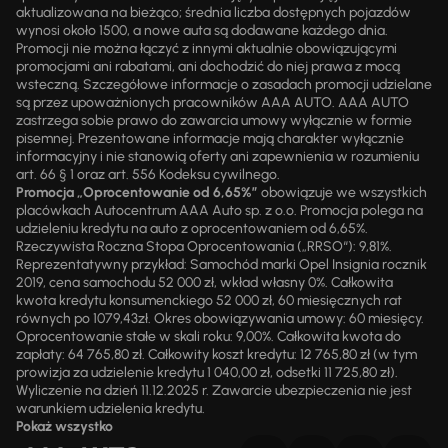
aktualizowana na bieżąco; średnia liczba dostępnych pojazdów
wynosi około 1500, a nowe auta są dodawane każdego dnia.
Promocji nie można łączyć z innymi aktualnie obowiązującymi
promocjami ani rabatami, ani dochodzić do niej prawa z mocą
wsteczną. Szczegółowe informacje o zasadach promocji udzielane
są przez upoważnionych pracowników AAA AUTO. AAA AUTO
zastrzega sobie prawo do zawarcia umowy wyłącznie w formie
pisemnej. Prezentowane informacje mają charakter wyłącznie
informacyjny i nie stanowią oferty ani zapewnienia w rozumieniu
art. 66 § 1 oraz art. 556 Kodeksu cywilnego.
Promocja „Oprocentowanie od 6,65%”
obowiązuje we wszystkich
placówkach Autocentrum AAA Auto sp. z o.o. Promocja polega na
udzieleniu kredytu na auto z oprocentowaniem od 6,65%.
Rzeczywista Roczna Stopa Oprocentowania („RRSO“): 9,81%.
Reprezentatywny przykład: Samochód marki Opel Insignia rocznik
2019, cena samochodu 52 000 zł, wkład własny 0%. Całkowita
kwota kredytu konsumenckiego 52 000 zł, 60 miesięcznych rat
równych po 1079,43zł. Okres obowiązywania umowy: 60 miesięcy.
Oprocentowanie stałe w skali roku: 9,00%. Całkowita kwota do
zapłaty: 64 765,80 zł. Całkowity koszt kredytu: 12 765,80 zł (w tym
prowizja za udzielenie kredytu 1 040,00 zł, odsetki 11 725,80 zł).
Wyliczenie na dzień 11.12.2025 r. Zawarcie ubezpieczenia nie jest
warunkiem udzielenia kredytu.
Pokaż wszystko