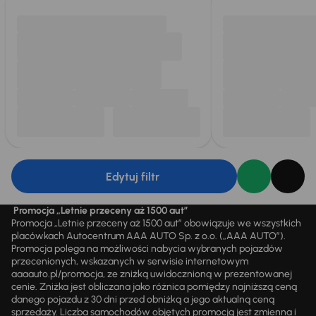
Edytuj filtr
Promocja „Letnie przeceny aż 1500 aut”
Promocja „Letnie przeceny aż 1500 aut” obowiązuje we wszystkich
placówkach Autocentrum AAA AUTO Sp. z o.o. („AAA AUTO”).
Promocja polega na możliwości nabycia wybranych pojazdów
przecenionych, wskazanych w serwisie internetowym
aaaauto.pl/promocja, ze zniżką uwidocznioną w prezentowanej
cenie. Zniżka jest obliczana jako różnica pomiędzy najniższą ceną
danego pojazdu z 30 dni przed obniżką a jego aktualną ceną
sprzedaży. Liczba samochodów objętych promocją jest zmienna i