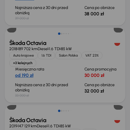
Najniższa cena z 30 dni przed
Cena po obniżce
obniżką
38 000 zł
39 000 zł
Taniej o 1 000 zł
Škoda Octavia
2018
189 702 km
Diesel
1.6 TDI
85 kW
Auta krajowe
1.6 TDI
Salon Polska
VAT 23%
+3 kolejnych
Miesięczna rata
Cena promocyjna
od 190 zł
30 000 zł
Najniższa cena z 30 dni przed
Cena po obniżce
obniżką
32 000 zł
33 000 zł
Taniej o 500 zł
Škoda Octavia
2019
147 129 km
Diesel
1.6 TDI
85 kW