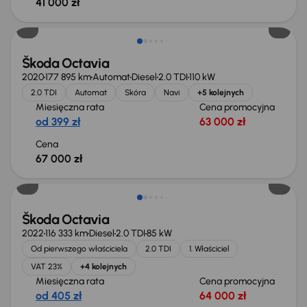
41 000 zł
Škoda Octavia
2020
177 895 km
Automat
Diesel
2.0 TDI
110 kW
2.0 TDI
Automat
Skóra
Navi
+5 kolejnych
Miesięczna rata
Cena promocyjna
od 399 zł
63 000 zł
Cena
67 000 zł
Możliwość odliczenia VAT
Škoda Octavia
2022
116 333 km
Diesel
2.0 TDI
85 kW
Od pierwszego właściciela
2.0 TDI
1. Właściciel
VAT 23%
+4 kolejnych
Miesięczna rata
Cena promocyjna
od 405 zł
64 000 zł