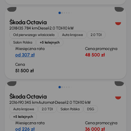
Škoda Octavia
2018
135 784 km
Diesel
2.0 TDI
110 kW
Od pierwszego właściciela
Auta krajowe
2.0 TDI
Salon Polska
+5 kolejnych
Miesięczna rata
Cena promocyjna
od 307 zł
48 500 zł
Cena
51 500 zł
Taniej o 1 000 zł
Škoda Octavia
2016
190 345 km
Automat
Diesel
2.0 TDI
110 kW
Auta krajowe
2.0 TDI
Salon Polska
DSG
+5 kolejnych
Miesięczna rata
Cena promocyjna
od 226 zł
36 000 zł