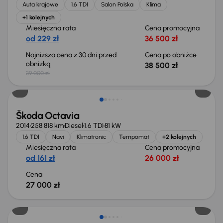
Auta krajowe
1.6 TDI
Salon Polska
Klima
+1 kolejnych
Miesięczna rata
Cena promocyjna
od 229 zł
36 500 zł
Najniższa cena z 30 dni przed
Cena po obniżce
obniżką
38 500 zł
39 000 zł
Škoda Octavia
2014
258 818 km
Diesel
1.6 TDI
81 kW
1.6 TDI
Navi
Klimatronic
Tempomat
+2 kolejnych
Miesięczna rata
Cena promocyjna
od 161 zł
26 000 zł
Cena
27 000 zł
Taniej o 1 000 zł