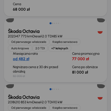
Cena
68 000 zł
Taniej o 1 000 zł
Škoda Octavia
2023
47 773 km
Diesel
2.0 TDI
85 kW
Od pierwszego właściciela
Książka serwisowa
Auta krajowe
2.0 TDI
+7 kolejnych
Miesięczna rata
Cena promocyjna
od 482 zł
77 000 zł
Najniższa cena z 30 dni przed
Cena po obniżce
obniżką
81 000 zł
82 000 zł
Taniej o 2 000 zł
Škoda Octavia
2018
210 853 km
Diesel
2.0 TDI
110 kW
Od pierwszego właściciela
Książka serwisowa