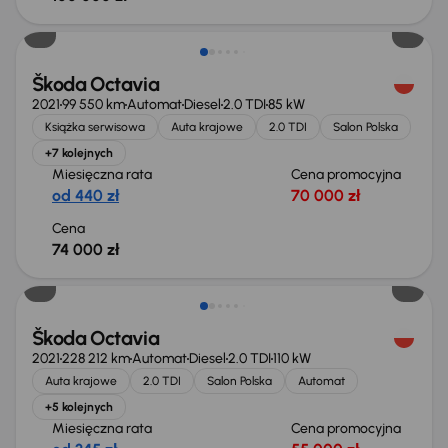
Możliwość odliczenia VAT
Škoda Octavia
2021
99 550 km
Automat
Diesel
2.0 TDI
85 kW
Książka serwisowa
Auta krajowe
2.0 TDI
Salon Polska
+7 kolejnych
Miesięczna rata
Cena promocyjna
od 440 zł
70 000 zł
Cena
74 000 zł
Taniej o 1 000 zł
Škoda Octavia
2021
228 212 km
Automat
Diesel
2.0 TDI
110 kW
Auta krajowe
2.0 TDI
Salon Polska
Automat
+5 kolejnych
Miesięczna rata
Cena promocyjna