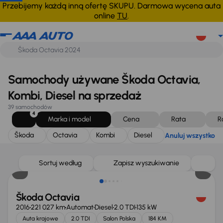
Škoda
Octavia
Kombi
Diesel
Anuluj wszystko
Przebijemy każdą inną ofertę SKUPU. Darmowa wycena auta
online
TU
.
Samochody używane Škoda Octavia,
Kombi, Diesel na sprzedaż
39 samochodów
4
Marka i model
Cena
Rata
R
Škoda
Octavia
Kombi
Diesel
Anuluj wszystko
Sortuj według
Zapisz wyszukiwanie
Škoda Octavia
2016
221 027 km
Automat
Diesel
2.0 TDI
135 kW
Auta krajowe
2.0 TDI
Salon Polska
184 KM