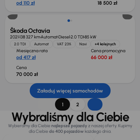
od 110 zł
18 500 zł
Możliwość odliczenia VAT
Škoda Octavia
2021
138 327 km
Automat
Diesel
2.0 TDI
85 kW
2.0 TDI
Automat
VAT 23%
Navi
+4 kolejnych
Miesięczna rata
Cena promocyjna
od 417 zł
66 000 zł
Cena
70 000 zł
Załaduj więcej samochodów
1
2
Wybraliśmy dla Ciebie
Wybieramy dla Ciebie
najlepsze pojazdy
z naszej oferty. Kupimy
dla Ciebie
do 400 pojazdów
każdego dnia.