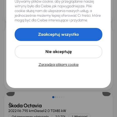
Używamy plików cookie, aby przeglądanie naszej
od 405 zł
64 000 zł
witryny było dla Ciebie jak najwygodniejsze. Pliki
Cena
cookie służą nam do ulepszania naszych usług, a
jednocześnie możemy lepiej oferować Ci treści, które
68 000 zł
Możliwość odliczenia VAT
mogą być dla Ciebie interesujące i przydatne.
Zaakceptuj wszystko
Škoda Octavia
2022
117 102 km
Diesel
2.0 TDI
85 kW
Od pierwszego właściciela
Książka serwisowa
2.0 TDI
Nie akceptuję
1. Właściciel
+6 kolejnych
Miesięczna rata
Cena promocyjna
Zarządzaj plikami cookie
od 405 zł
64 000 zł
Cena
68 000 zł
Możliwość odliczenia VAT
Škoda Octavia
2022
116 795 km
Diesel
2.0 TDI
85 kW
Od pierwszego właściciela
2.0 TDI
1. Właściciel