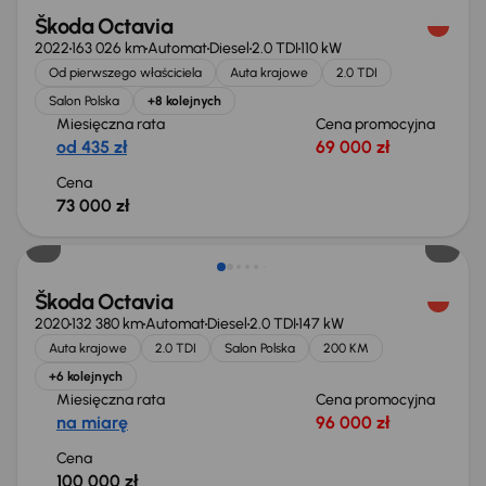
Škoda Octavia
2022
163 026 km
Automat
Diesel
2.0 TDI
110 kW
Od pierwszego właściciela
Auta krajowe
2.0 TDI
Salon Polska
+8 kolejnych
Miesięczna rata
Cena promocyjna
od 435 zł
69 000 zł
Cena
73 000 zł
Škoda Octavia
2020
132 380 km
Automat
Diesel
2.0 TDI
147 kW
Auta krajowe
2.0 TDI
Salon Polska
200 KM
+6 kolejnych
Miesięczna rata
Cena promocyjna
na miarę
96 000 zł
Cena
100 000 zł