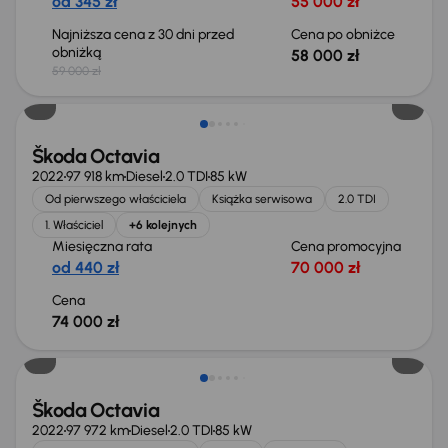
od 345 zł
55 000 zł
Najniższa cena z 30 dni przed
Cena po obniżce
obniżką
58 000 zł
59 000 zł
Możliwość odliczenia VAT
Škoda Octavia
2022
97 918 km
Diesel
2.0 TDI
85 kW
Od pierwszego właściciela
Książka serwisowa
2.0 TDI
1. Właściciel
+6 kolejnych
Miesięczna rata
Cena promocyjna
od 440 zł
70 000 zł
Cena
74 000 zł
Możliwość odliczenia VAT
Škoda Octavia
2022
97 972 km
Diesel
2.0 TDI
85 kW