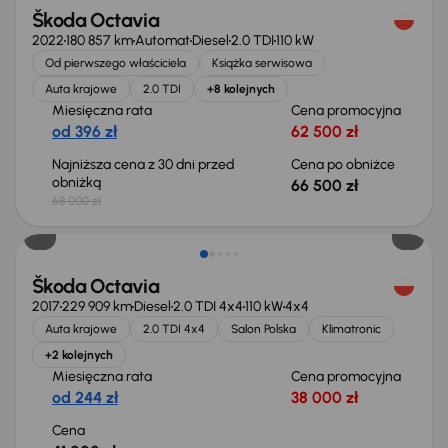
Škoda Octavia
2022
180 857 km
Automat
Diesel
2.0 TDI
110 kW
Od pierwszego właściciela
Książka serwisowa
Auta krajowe
2.0 TDI
+8 kolejnych
Miesięczna rata
Cena promocyjna
od 396 zł
62 500 zł
Najniższa cena z 30 dni przed
Cena po obniżce
obniżką
66 500 zł
68 000 zł
Škoda Octavia
2017
229 909 km
Diesel
2.0 TDI 4x4
110 kW
4x4
Auta krajowe
2.0 TDI 4x4
Salon Polska
Klimatronic
+2 kolejnych
Miesięczna rata
Cena promocyjna
od 244 zł
38 000 zł
Cena