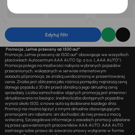
Edytuj filtr
Promocja „Letnie przeceny aż 1500 aut”
Promocja „Letnie przeceny aż 1500 aut” obowiązuje we wszystkich
placówkach Autocentrum AAA AUTO Sp. z o.o. („AAA AUTO”).
Promocja polega na możliwości nabycia wybranych pojazdów
przecenionych, wskazanych w serwisie internetowym
aaaauto.pl/promocja, ze zniżką uwidocznioną w prezentowanej
cenie. Zniżka jest obliczana jako różnica pomiędzy najniższą ceną
danego pojazdu z 30 dni przed obniżką a jego aktualną ceną
sprzedaży. Liczba samochodów objętych promocją jest zmienna i
aktualizowana na bieżąco; średnia liczba dostępnych pojazdów
wynosi około 1500, a nowe auta są dodawane każdego dnia.
Promocji nie można łączyć z innymi aktualnie obowiązującymi
promocjami ani rabatami, ani dochodzić do niej prawa z mocą
wsteczną. Szczegółowe informacje o zasadach promocji udzielane
są przez upoważnionych pracowników AAA AUTO. AAA AUTO
zastrzega sobie prawo do zawarcia umowy wyłącznie w formie