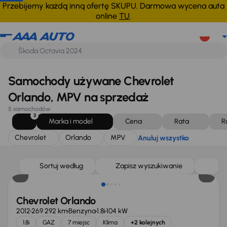
Chevrolet
Orlando
MPV
Anuluj wszystko
Przebijemy każdą inną ofertę SKUPU. Darmowa wycena auta
online
TU
.
Samochody używane Chevrolet
Orlando, MPV na sprzedaż
5 samochodów
3
Marka i model
Cena
Rata
R
Chevrolet
Orlando
MPV
Anuluj wszystko
Świeżo skupione
Sortuj według
Zapisz wyszukiwanie
Chevrolet Orlando
2012
269 292 km
Benzyna
1.8i
104 kW
1.8i
GAZ
7 miejsc
Klima
+2 kolejnych