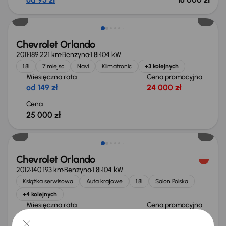
Świeżo skupione
Chevrolet Orlando
2011
189 221 km
Benzyna
1.8i
104 kW
1.8i
7 miejsc
Navi
Klimatronic
+3 kolejnych
Miesięczna rata
Cena promocyjna
od 149 zł
24 000 zł
Cena
25 000 zł
Świeżo skupione
Chevrolet Orlando
2012
140 193 km
Benzyna
1.8i
104 kW
Książka serwisowa
Auta krajowe
1.8i
Salon Polska
+4 kolejnych
Miesięczna rata
Cena promocyjna
od 137 zł
22 000 zł