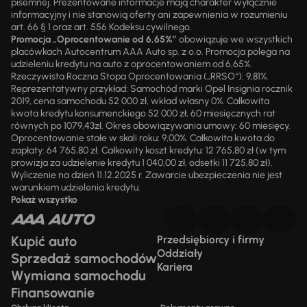
pisemnej. Prezentowane informacje mają charakter wyłącznie
informacyjny i nie stanowią oferty ani zapewnienia w rozumieniu
art. 66 § 1 oraz art. 556 Kodeksu cywilnego.
Promocja „Oprocentowanie od 6,65%”
obowiązuje we wszystkich
placówkach Autocentrum AAA Auto sp. z o.o. Promocja polega na
udzieleniu kredytu na auto z oprocentowaniem od 6,65%.
Rzeczywista Roczna Stopa Oprocentowania („RRSO“): 9,81%.
Reprezentatywny przykład: Samochód marki Opel Insignia rocznik
2019, cena samochodu 52 000 zł, wkład własny 0%. Całkowita
kwota kredytu konsumenckiego 52 000 zł, 60 miesięcznych rat
równych po 1079,43zł. Okres obowiązywania umowy: 60 miesięcy.
Oprocentowanie stałe w skali roku: 9,00%. Całkowita kwota do
zapłaty: 64 765,80 zł. Całkowity koszt kredytu: 12 765,80 zł (w tym
prowizja za udzielenie kredytu 1 040,00 zł, odsetki 11 725,80 zł).
Wyliczenie na dzień 11.12.2025 r. Zawarcie ubezpieczenia nie jest
warunkiem udzielenia kredytu.
Pokaż wszystko
Kupić auto
Przedsiębiorcy i firmy
Oddziały
Sprzedaż samochodów
Kariera
Wymiana samochodu
Finansowanie