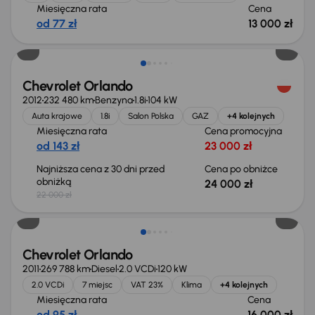
Miesięczna rata
Cena
od 77 zł
13 000 zł
Świeżo skupione
Chevrolet Orlando
2012
232 480 km
Benzyna
1.8i
104 kW
Auta krajowe
1.8i
Salon Polska
GAZ
+4 kolejnych
Miesięczna rata
Cena promocyjna
od 143 zł
23 000 zł
Najniższa cena z 30 dni przed
Cena po obniżce
obniżką
24 000 zł
22 000 zł
Świeżo skupione
Chevrolet Orlando
2011
269 788 km
Diesel
2.0 VCDi
120 kW
2.0 VCDi
7 miejsc
VAT 23%
Klima
+4 kolejnych
Miesięczna rata
Cena
od 95 zł
16 000 zł