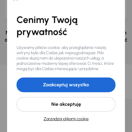
Najniższa cena z 30 dni przed
Cena po obniżce
obniżką
23 000 zł
25 000 zł
Cenimy Twoją
prywatność
Nie wybrałeś auto z oferty? Nie szkodzi, w naszych
oddziałach w Czechach i na Słowacji możemy mieć
podobne samochody, których szukasz.
Używamy plików cookie, aby przeglądanie naszej
witryny było dla Ciebie jak najwygodniejsze. Pliki
Znajdź podobny samochód
cookie służą nam do ulepszania naszych usług, a
jednocześnie możemy lepiej oferować Ci treści, które
Wybraliśmy dla Ciebie
mogą być dla Ciebie interesujące i przydatne.
Wybieramy dla Ciebie
najlepsze pojazdy
z naszej oferty. Kupimy
dla Ciebie
do 400 pojazdów
każdego dnia.
Zaakceptuj wszystko
Nie akceptuję
Zarządzaj plikami cookie