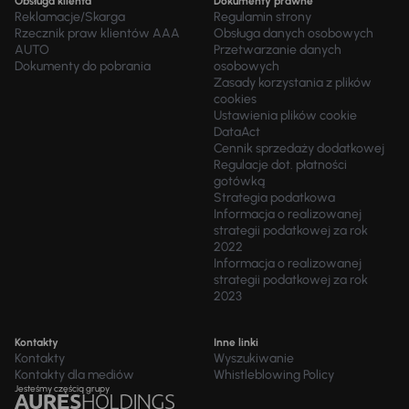
Obsługa klienta
Dokumenty prawne
Reklamacje/Skarga
Regulamin strony
Rzecznik praw klientów AAA
Obsługa danych osobowych
AUTO
Przetwarzanie danych
Dokumenty do pobrania
osobowych
Zasady korzystania z plików
cookies
Ustawienia plików cookie
DataAct
Cennik sprzedaży dodatkowej
Regulacje dot. płatności
gotówką
Strategia podatkowa
Informacja o realizowanej
strategii podatkowej za rok
2022
Informacja o realizowanej
strategii podatkowej za rok
2023
Kontakty
Inne linki
Kontakty
Wyszukiwanie
Kontakty dla mediów
Whistleblowing Policy
Jesteśmy częścią grupy