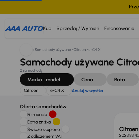
Prze
Szukam:
Citroen
e-C4 X
Anuluj wszystko
Kup
Sprzedaj / Wymień
Finansowanie
Samochody używane
Citroen
e-C4 X
Samochody używane Citroe
2 samochody
Marka i model
Cena
Rata
Citroen
e-C4 X
Anuluj wszystko
Taniej 
Oferta samochodów
Po rabacie
Extra zniżka
Citroe
Świeżo skupione
2023
33 4
Z odliczeniem VAT