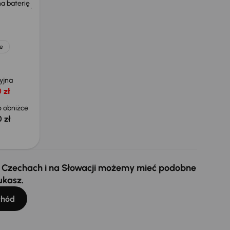
a baterię
e
yjna
 zł
 obniżce
 zł
 w Czechach i na Słowacji możemy mieć podobne
ukasz.
chód