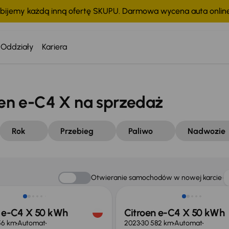
bijemy każdą inną ofertę SKUPU. Darmowa wycena auta onli
Oddziały
Kariera
n e-C4 X na sprzedaż
Rok
Przebieg
Paliwo
Nadwozie
o 2 000 zł
Taniej o 2 000 zł
Otwieranie samochodów w nowej karcie
n e-C4 X 50 kWh
Citroen e-C4 X 50 kWh
56 km
Automat
2023
30 582 km
Automat