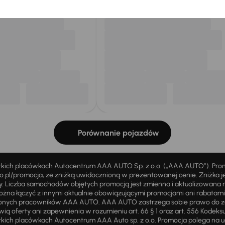
Porównanie pojazdów
stkich placówkach Autocentrum AAA AUTO Sp. z o.o. („AAA AUTO”). Pr
pl/promocja, ze zniżką uwidocznioną w prezentowanej cenie. Zniżka je
ży. Liczba samochodów objętych promocją jest zmienna i aktualizowana 
ożna łączyć z innymi aktualnie obowiązującymi promocjami ani rabatam
żnionych pracowników AAA AUTO. AAA AUTO zastrzega sobie prawo do 
ią oferty ani zapewnienia w rozumieniu art. 66 § 1 oraz art. 556 Kodeks
ich placówkach Autocentrum AAA Auto sp. z o.o. Promocja polega na ud