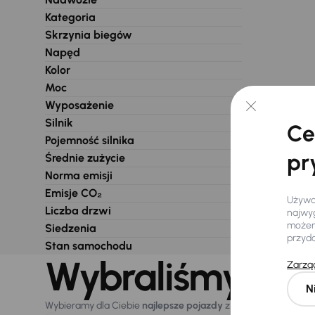
Kategoria
Skrzynia biegów
Napęd
Kolor
Moc
Wyposażenie
Silnik
Ce
Pojemność silnika
pr
Średnie zużycie
Norma emisji
Emisje CO₂
Używam
Liczba drzwi
najwyg
możemy
Siedzenia
przyd
Stan samochodu
Wybraliśmy dla 
Zarząd
N
Wybieramy dla Ciebie
najlepsze pojazdy
z naszej oferty. Kupi