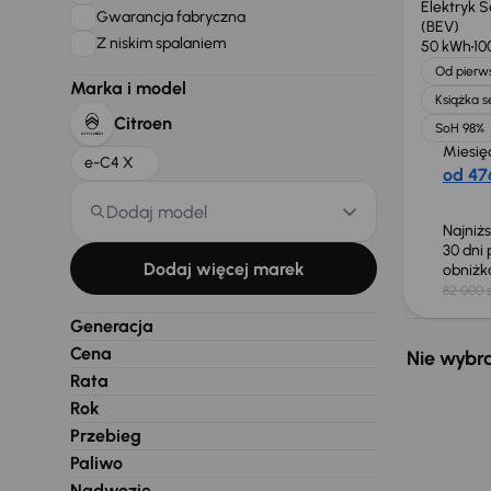
Elektryk 
Gwarancja fabryczna
(BEV)
Z niskim spalaniem
50 kWh
10
Od pierws
Marka i model
Książka 
Citroen
SoH 98%
Miesię
e-C4 X
od 476
Dodaj model
Najniż
30 dni
Dodaj więcej marek
obniż
82 000 z
Generacja
Cena
Nie wybra
Rata
Rok
Przebieg
Paliwo
Nadwozie