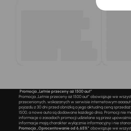
Promocja „Letnie przeceny aż 1500 aut”
Promocja „Letnie przeceny aż 1500 aut” obowiązuje we wszy
przecenionych, wskazanych w serwisie internetowym aaaauto.
pojazdu z 30 dni przed obniżką a jego aktualną ceną sprzeda
1500, a nowe auta są dodawane każdego dnia. Promocji nie m
informacje o zasadach promocji udzielane są przez upowa
informacje mają charakter wyłącznie informacyjny i nie stanow
Promocja „Oprocentowanie od 6,65%”
obowiązuje we wszystk