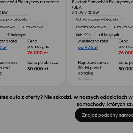
Samochód Elektryczny na baterię
Elektryk Samochód Elektryczny n
(BEV)
0 kW
50 kWh
100 kW
zego właściciela
Od pierwszego właściciela
serwisowa
Auta krajowe
Książka serwisowa
Auta krajow
+11 kolejnych
SoH 100%
+11 kolejnych
czna rata
Cena
Miesięczna rata
Cena
promocyjna
promoc
 zł
od 476 zł
76 000 zł
76 000
sza cena z
Cena po obniżce
Najniższa cena z
Cena po
 przed
30 dni przed
80 000 zł
80 000
ką
obniżką
ł
82 000 zł
łeś auto z oferty? Nie szkodzi, w naszych oddziałach
samochody, których sz
Znajdź podobny samo