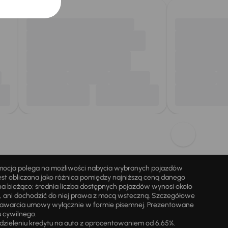
omocja polega na możliwości nabycia wybranych pojazdów
st obliczana jako różnica pomiędzy najniższą ceną danego
na bieżąco; średnia liczba dostępnych pojazdów wynosi około
i, ani dochodzić do niej prawa z mocą wsteczną. Szczegółowe
zawarcia umowy wyłącznie w formie pisemnej. Prezentowane
u cywilnego.
zieleniu kredytu na auto z oprocentowaniem od 6,65%.