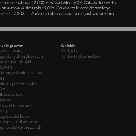
cena samochodu 52 000 zł, wkład własny 0%. Całkowita kwota
ie stałe w skali roku: 9,00%. Całkowita kwota do zapłaty:
a dzień 11.12.2025 r. Zawarcie ubezpieczenia nie jest warunkiem
menty prawne
Kontakty
lamin strony
Kontakty
uga danych osobowych
Kontakty dla mediów
twarzanie danych
owych
y korzystania z plików
ies
wienia plików cookie
Act
ik sprzedaży
tkowej
acje dot. płatności
wką
tegia podatkowa
macja o realizowanej
egii podatkowej za rok