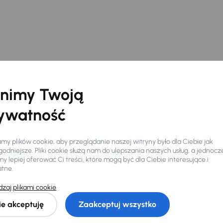
nimy Twoją
ywatność
y plików cookie, aby przeglądanie naszej witryny było dla Ciebie jak
odniejsze. Pliki cookie służą nam do ulepszania naszych usług, a jednocz
 lepiej oferować Ci treści, które mogą być dla Ciebie interesujące i
atne.
Ciebie
zaj plikami cookie
ie akceptuję
Zaakceptuj wszystko
my dla Ciebie
do 400 pojazdów
każdego dnia.