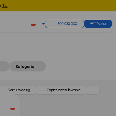
ne
TU
.
Sortuj według
Zapisz wyszukiwanie
800 033 000
Menu
Kategoria
Sortuj według
Zapisz wyszukiwanie