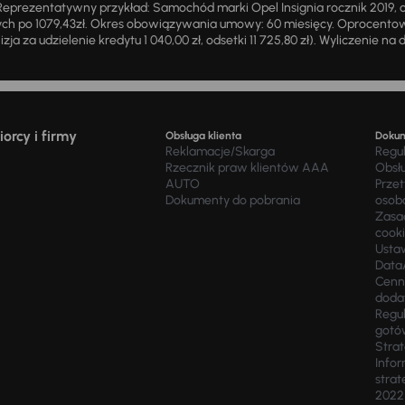
eprezentatywny przykład: Samochód marki Opel Insignia rocznik 2019, 
ch po 1079,43zł. Okres obowiązywania umowy: 60 miesięcy. Oprocentowan
zja za udzielenie kredytu 1 040,00 zł, odsetki 11 725,80 zł). Wyliczenie n
orcy i firmy
Obsługa klienta
Doku
Reklamacje/Skarga
Regu
Rzecznik praw klientów AAA
Obsł
AUTO
Prze
Dokumenty do pobrania
osob
Zasad
cook
Usta
Data
Cenn
doda
Regul
gotó
Stra
Infor
strat
2022