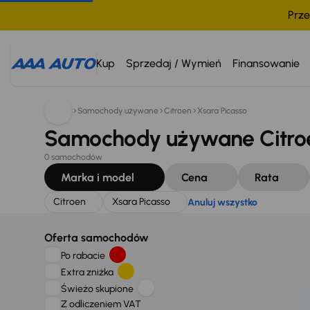
Prze
Szukam:
Citroen
Xsara Picasso
Anuluj wszystko
Kup
Sprzedaj / Wymień
Finansowanie
Samochody używane
Citroen
Xsara Picasso
Samochody używane Citroe
0 samochodów
Marka i model
Cena
Rata
Citroen
Xsara Picasso
Anuluj wszystko
Oferta samochodów
Po rabacie
Extra zniżka
Świeżo skupione
Z odliczeniem VAT