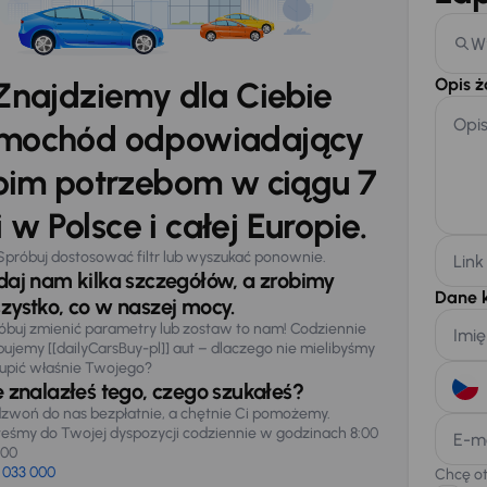
W
Opis 
Znajdziemy dla Ciebie
Opi
mochód odpowiadający
im potrzebom w ciągu 7
 w Polsce i całej Europie.
Spróbuj dostosować filtr lub wyszukać ponownie.
Link
daj nam kilka szczegółów, a zrobimy
Dane 
zystko, co w naszej mocy.
óbuj zmienić parametry lub zostaw to nam! Codziennie
Imię
pujemy [[dailyCarsBuy-pl]] aut – dlaczego nie mielibyśmy
upić właśnie Twojego?
e znalazłeś tego, czego szukałeś?
zwoń do nas bezpłatnie, a chętnie Ci pomożemy.
teśmy do Twojej dyspozycji codziennie w godzinach 8:00
E-m
:00
 033 000
Chcę o