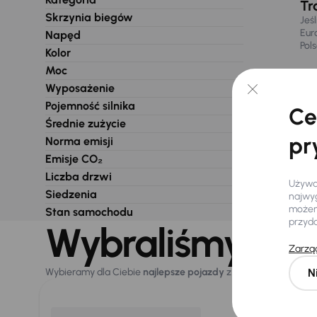
Tr
Skrzynia biegów
Jeś
Eur
Napęd
Pol
Kolor
Moc
Wyposażenie
Pojemność silnika
Ce
Średnie zużycie
pr
Norma emisji
Emisje CO₂
Liczba drzwi
Używam
Siedzenia
najwyg
możemy
Stan samochodu
przyd
Wybraliśmy dla 
Zarząd
N
Wybieramy dla Ciebie
najlepsze pojazdy
z naszej oferty. Kupi