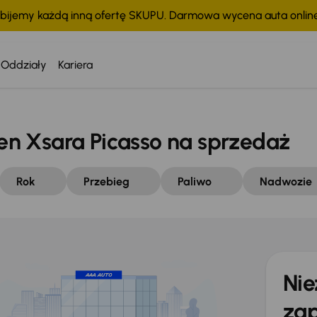
bijemy każdą inną ofertę SKUPU. Darmowa wycena auta onli
Oddziały
Kariera
n Xsara Picasso na sprzedaż
Rok
Przebieg
Paliwo
Nadwozie
Nie
zap