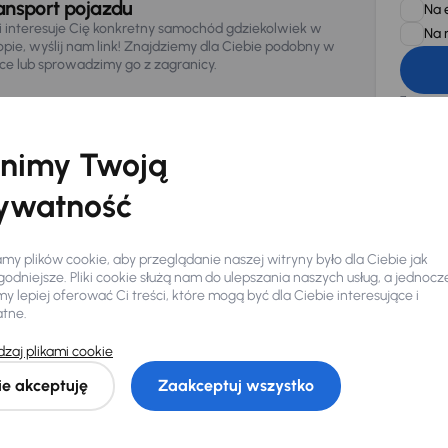
ansport pojazdu
Na 
li interesuje Cię konkretny samochód gdziekolwiek w
Na 
opie, wyślij nam link! Znajdziemy dla Ciebie podobny w
sce lub sprowadzimy go z zagranicy.
Zwracamy u
zagwaranto
874/15, Či
osobowe z
nimy Twoją
ywatność
y plików cookie, aby przeglądanie naszej witryny było dla Ciebie jak
odniejsze. Pliki cookie służą nam do ulepszania naszych usług, a jednocz
 lepiej oferować Ci treści, które mogą być dla Ciebie interesujące i
atne.
Ciebie
zaj plikami cookie
ie akceptuję
Zaakceptuj wszystko
my dla Ciebie
do 400 pojazdów
każdego dnia.