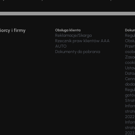
orcy i firmy
Obsługa klienta
Doku
Reklamacje/Skarga
Regu
Rzecznik praw klientów AAA
Obsł
AUTO
Prze
Dokumenty do pobrania
osob
Zasad
cook
Usta
Data
Cenn
doda
Regul
gotó
Stra
Infor
strat
2022
Infor
strat
2023