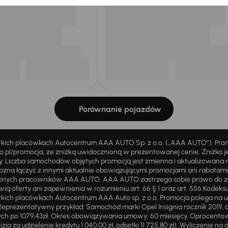
Porównanie pojazdów
stkich placówkach Autocentrum AAA AUTO Sp. z o.o. („AAA AUTO”). Pr
pl/promocja, ze zniżką uwidocznioną w prezentowanej cenie. Zniżka je
ży. Liczba samochodów objętych promocją jest zmienna i aktualizowana 
ożna łączyć z innymi aktualnie obowiązującymi promocjami ani rabatam
żnionych pracowników AAA AUTO. AAA AUTO zastrzega sobie prawo do 
ią oferty ani zapewnienia w rozumieniu art. 66 § 1 oraz art. 556 Kodeks
ich placówkach Autocentrum AAA Auto sp. z o.o. Promocja polega na ud
eprezentatywny przykład: Samochód marki Opel Insignia rocznik 2019, 
ch po 1079,43zł. Okres obowiązywania umowy: 60 miesięcy. Oprocentowan
zja za udzielenie kredytu 1 040,00 zł, odsetki 11 725,80 zł). Wyliczenie n