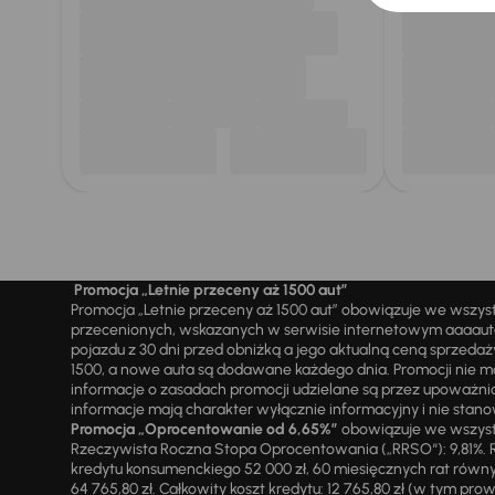
Promocja „Letnie przeceny aż 1500 aut”
Promocja „Letnie przeceny aż 1500 aut” obowiązuje we wszy
przecenionych, wskazanych w serwisie internetowym aaaauto.
pojazdu z 30 dni przed obniżką a jego aktualną ceną sprzeda
1500, a nowe auta są dodawane każdego dnia. Promocji nie m
informacje o zasadach promocji udzielane są przez upowa
informacje mają charakter wyłącznie informacyjny i nie stanow
Promocja „Oprocentowanie od 6,65%”
obowiązuje we wszystk
Rzeczywista Roczna Stopa Oprocentowania („RRSO“): 9,81%. R
kredytu konsumenckiego 52 000 zł, 60 miesięcznych rat równy
64 765,80 zł. Całkowity koszt kredytu: 12 765,80 zł (w tym prowi