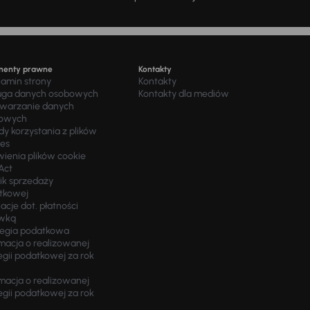
menty prawne
Kontakty
lamin strony
Kontakty
uga danych osobowych
Kontakty dla mediów
twarzanie danych
owych
y korzystania z plików
ies
wienia plików cookie
Act
ik sprzedaży
tkowej
acje dot. płatności
wką
tegia podatkowa
macja o realizowanej
egii podatkowej za rok
macja o realizowanej
egii podatkowej za rok