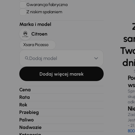
Gwarancja fabryczna
Z niskim spalaniem
Marka i model
Citroen
sa
Xsara Picasso
Two
Dodaj model
dni
Dodaj więcej marek
Po
ws
Cena
Spr
sku
Rata
odk
Rok
Ni
Przebieg
Zad
Paliwo
Jes
- 21
Nadwozie
800
Kategoria