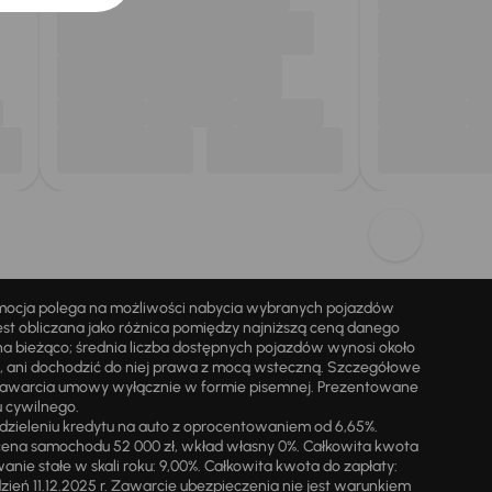
omocja polega na możliwości nabycia wybranych pojazdów
st obliczana jako różnica pomiędzy najniższą ceną danego
na bieżąco; średnia liczba dostępnych pojazdów wynosi około
i, ani dochodzić do niej prawa z mocą wsteczną. Szczegółowe
zawarcia umowy wyłącznie w formie pisemnej. Prezentowane
u cywilnego.
zieleniu kredytu na auto z oprocentowaniem od 6,65%.
cena samochodu 52 000 zł, wkład własny 0%. Całkowita kwota
ie stałe w skali roku: 9,00%. Całkowita kwota do zapłaty:
a dzień 11.12.2025 r. Zawarcie ubezpieczenia nie jest warunkiem