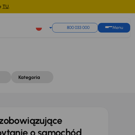
ne
TU
.
Sortuj według
Zapisz wyszukiwanie
800 033 000
Menu
Kategoria
zobowiązujące
ytanie o samochód