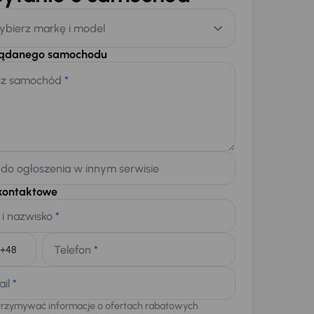
ybierz markę i model
żądanego samochodu
sz samochód
*
 do ogłoszenia w innym serwisie
kontaktowe
 i nazwisko
*
Telefon
*
+48
ail
*
trzymywać informacje o ofertach rabatowych